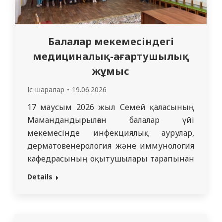
Балалар мекемесіндегі
медициналық-ағартушылық
жұмыс
Іс-шаралар
19.06.2026
17 маусым 2026 жыл Семей қаласының
Мамандандырылған балалар үйі
мекемесінде инфекциялық аурулар,
дерматовенерология және иммунология
кафедрасының оқытушылары тарапынан
қызметкерлерге «Бала терісіне күтім
Details
жасау. Жөргектік дерматит»
тақырыбында білім беру дәрісі өткізілді.
Дәріс барысында ерте жастағы балалар