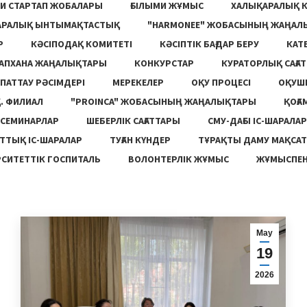
И СТАРТАП ЖОБАЛАРЫ
ҒЫЛЫМИ ЖҰМЫС
ХАЛЫҚАРАЛЫҚ 
АРАЛЫҚ ЫНТЫМАҚТАСТЫҚ
"HARMONEE" ЖОБАСЫНЫҢ ЖАҢАЛ
Р
КӘСІПОДАҚ КОМИТЕТІ
КӘСІПТІК БАҒДАР БЕРУ
КАТ
ТАПХАНА ЖАҢАЛЫҚТАРЫ
КОНКУРСТАР
КУРАТОРЛЫҚ САҒАТ
ПАТТАУ РӘСІМДЕРІ
МЕРЕКЕЛЕР
ОҚУ ПРОЦЕСІ
ОҚУШ
. ФИЛИАЛ
"PROINCA" ЖОБАСЫНЫҢ ЖАҢАЛЫҚТАРЫ
ҚОҒА
СЕМИНАРЛАР
ШЕБЕРЛІК САҒАТТАРЫ
СМУ-ДАҒЫ ІС-ШАРАЛАР
ТТЫҚ ІС-ШАРАЛАР
ТУҒАН КҮНДЕР
ТҰРАҚТЫ ДАМУ МАҚСА
СИТЕТТІК ГОСПИТАЛЬ
ВОЛОНТЕРЛІК ЖҰМЫС
ЖҰМЫСПЕН
Мау
19
2026