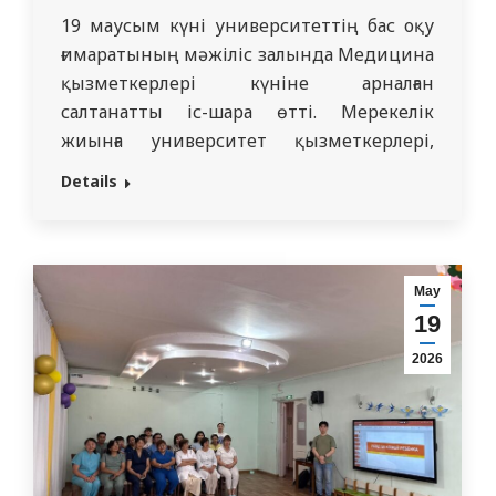
19 маусым күні университеттің бас оқу
ғимаратының мәжіліс залында Медицина
қызметкерлері күніне арналған
салтанатты іс-шара өтті. Мерекелік
жиынға университет қызметкерлері,
профессор-оқытушылар құрамы,
Details
ардагерлер мен құрметті қонақтар
қатысты. Іс-шара барысында облыстық
денсаулық сақтау басқармасының
өкілдері, облыс әкімінің орынбасары
Мау
және университет басшылығы құттықтау
19
сөз сөйлеп, медицина қызметкерлерінің
2026
қоғам алдындағы еңбегін жоғары бағалады.
Салтанатты рәсімде бірқатар
қызметкерлер «Еңбек…