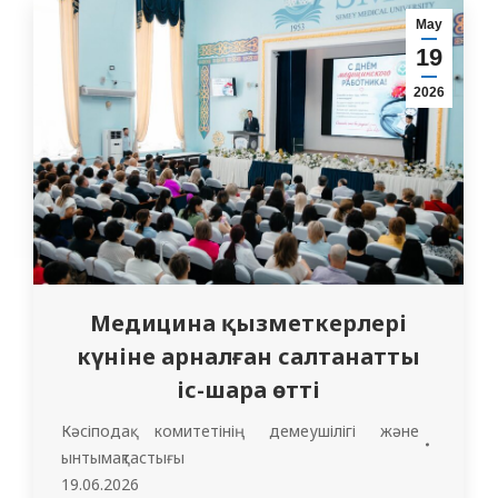
арнап ұйымдастырылды. Жылы әрі
Мау
сенімді жағдайда үш жас ана білікті көмек
19
алып, өздерін мазалаған маңызды
2026
сұрақтарға жауап тапты.…
Медицина қызметкерлері
күніне арналған салтанатты
іс-шара өтті
Кәсіподақ комитетінің демеушілігі және
ынтымақтастығы
19.06.2026