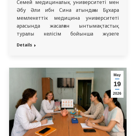
Семей медициналық университеті мен
Әбу Әли ибн Сина атындағы Бұхара
мемлекеттік медицина университеті
арасында жасалған ынтымақтастық
туралы келісім бойынша жүзеге
асырылатын іс-шараларды орындау үшін
Details
А.А. Қозбағаров атындағы акушерия және
гинекология кафедрасының меңгерушісі,
профессор Гульяш Алтынғазықызы
Танышева 2026 жылдың 9 маусымынан
Мау
15 маусымына дейін академиялық
19
ұтқырлығын ұйымдастырды. Жоспарға
2026
сәйкес, Әбу Әли ибн Сина атындағы
Бұхара мемлекеттік…