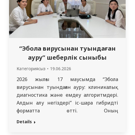
“Эбола вирусынан туындаған
ауру” шеберлік сыныбы
Категориясыз
19.06.2026
2026 жылғы 17 маусымда “Эбола
вирусынан туындаған ауру: клиникалық
диагностика және емдеу алгоритмдері.
Алдын алу негіздері” іс-шара гибридті
форматта өтті. Оның
ұйымдастырушылары профессор Н.К.
Details
Шаймарданов, доцент Е.М. Смаил.
Шеберлік сыныбы барысында