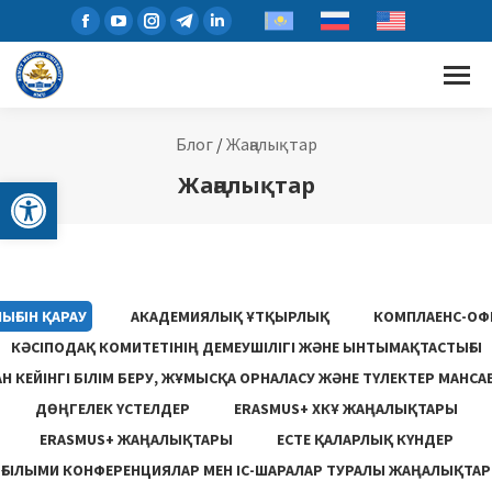
Блог
/
Жаңалықтар
Open toolbar
Жаңалықтар
ЫҒЫН ҚАРАУ
АКАДЕМИЯЛЫҚ ҰТҚЫРЛЫҚ
КОМПЛАЕНС-ОФ
КӘСІПОДАҚ КОМИТЕТІНІҢ ДЕМЕУШІЛІГІ ЖӘНЕ ЫНТЫМАҚТАСТЫҒЫ
 КЕЙІНГІ БІЛІМ БЕРУ, ЖҰМЫСҚА ОРНАЛАСУ ЖƏНЕ ТҮЛЕКТЕР МАНСА
ДӨҢГЕЛЕК ҮСТЕЛДЕР
ERASMUS+ ХКҰ ЖАҢАЛЫҚТАРЫ
ERASMUS+ ЖАҢАЛЫҚТАРЫ
ЕСТЕ ҚАЛАРЛЫҚ КҮНДЕР
ҒЫЛЫМИ КОНФЕРЕНЦИЯЛАР МЕН ІС-ШАРАЛАР ТУРАЛЫ ЖАҢАЛЫҚТАР