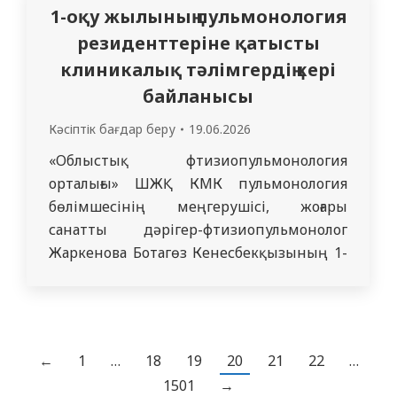
терісінің анатомо-физиологиялық
1-оқу жылының пульмонология
ерекшеліктері, күнделікті күтім
резиденттеріне қатысты
қағидалары, жөргектік дерматиттің
клиникалық тәлімгердің кері
алдын алу, диагностикасы және емдеу
тәсілдері қарастырылды. Іс-шара аясында
байланысы
кафедра профессоры А.К.…
Кәсіптік бағдар беру
19.06.2026
«Облыстық фтизиопульмонология
орталығы» ШЖҚ КМК пульмонология
бөлімшесінің меңгерушісі, жоғары
санатты дәрігер-фтизиопульмонолог
Жаркенова Ботагөз Кенесбекқызының 1-
курс пульмонология резиденттеріне
берген кері байланысы
←
1
…
18
19
20
21
22
…
1501
→