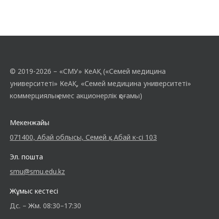
© 2019-2026 – «СМУ» КеАҚ («Семей медицина
университеті» КеАҚ, «Семей медицина университеті»
коммерциялық емес акционерлік қоғамы)
Мекенжайы
071400, Абай облысы, Семей қ., Абай к-сі 103
Эл. пошта
smu@smu.edu.kz
Жұмыс кестесі
Дс. – Жм. 08:30–17:30