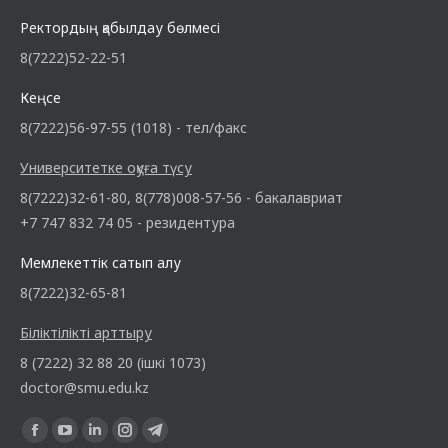
Ректордың қабылдау бөлмесі
8(7222)52-22-51
Кеңсе
8(7222)56-97-55 (1018) - тел/факс
Университетке оқуға түсу
8(7222)32-61-80, 8(778)008-57-56 - бакалавриат
+7 747 832 74 05 - резидентура
Мемлекеттік сатып алу
8(7222)32-65-81
Біліктілікті арттыру
8 (7222) 32 88 20 (ішкі 1073)
doctor@smu.edu.kz
Find us on: