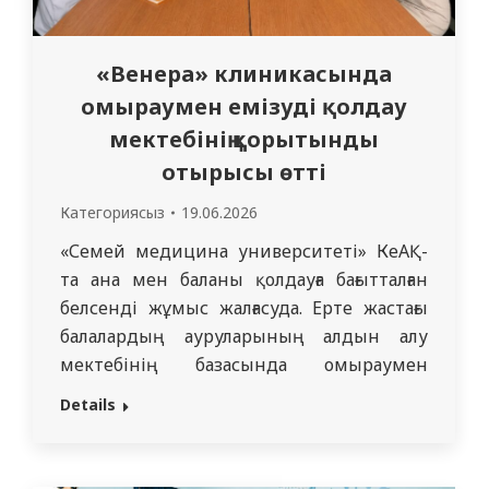
«Венера» клиникасында
омыраумен емізуді қолдау
мектебінің қорытынды
отырысы өтті
Категориясыз
19.06.2026
«Семей медицина университеті» КеАҚ-
та ана мен баланы қолдауға бағытталған
белсенді жұмыс жалғасуда. Ерте жастағы
балалардың ауруларының алдын алу
мектебінің базасында омыраумен
емізуді қолдау мектебінің қорытынды
Details
отырысы өтті. Іс-шара арнайы «Венера»
клиникасында стационарлық ем
қабылдап жатқан балалардың аналарына