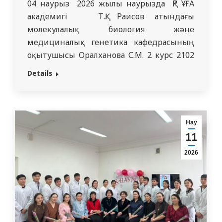
04 наурыз 2026 жылы наурызда ҚР ҰҒА
академигі Т.Қ. Раисов атындағы
молекулалық биология және
медициналық генетика кафедрасының
оқытушысы Оралханова С.М. 2 курс 2102
топ студенттеріне «Қан топтары мен
Details
резус-фактордың тұқым қуалауы»
тақырыбында ашық сабақ өткізді. Сабақ
TBL (командаға бағытталған оқыту)
форматында ұйымдастырылды және
Нау
келесі кезеңдерді қамтыды:
11
Ұйымдастыру бөлімі (5 минут):
2026
Студенттер сабақтың мақсаты мен
міндеттерімен…