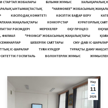
И СТАРТАП ЖОБАЛАРЫ
ҒЫЛЫМИ ЖҰМЫС
ХАЛЫҚАРАЛЫҚ 
АРАЛЫҚ ЫНТЫМАҚТАСТЫҚ
"HARMONEE" ЖОБАСЫНЫҢ ЖАҢАЛ
Р
КӘСІПОДАҚ КОМИТЕТІ
КӘСІПТІК БАҒДАР БЕРУ
КАТ
ТАПХАНА ЖАҢАЛЫҚТАРЫ
КОНКУРСТАР
КУРАТОРЛЫҚ САҒАТ
ПАТТАУ РӘСІМДЕРІ
МЕРЕКЕЛЕР
ОҚУ ПРОЦЕСІ
ОҚУШ
. ФИЛИАЛ
"PROINCA" ЖОБАСЫНЫҢ ЖАҢАЛЫҚТАРЫ
ҚОҒА
СЕМИНАРЛАР
ШЕБЕРЛІК САҒАТТАРЫ
СМУ-ДАҒЫ ІС-ШАРАЛАР
ТТЫҚ ІС-ШАРАЛАР
ТУҒАН КҮНДЕР
ТҰРАҚТЫ ДАМУ МАҚСА
СИТЕТТІК ГОСПИТАЛЬ
ВОЛОНТЕРЛІК ЖҰМЫС
ЖҰМЫСПЕН
Нау
11
2026