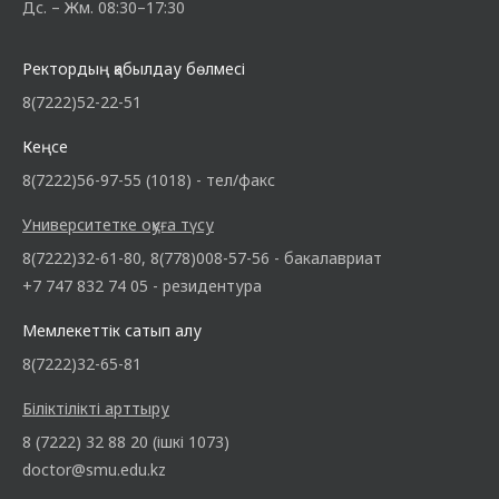
Дс. – Жм. 08:30–17:30
Ректордың қабылдау бөлмесі
8(7222)52-22-51
Кеңсе
8(7222)56-97-55 (1018) - тел/факс
Университетке оқуға түсу
8(7222)32-61-80, 8(778)008-57-56 - бакалавриат
+7 747 832 74 05 - резидентура
Мемлекеттік сатып алу
8(7222)32-65-81
Біліктілікті арттыру
8 (7222) 32 88 20 (ішкі 1073)
doctor@smu.edu.kz