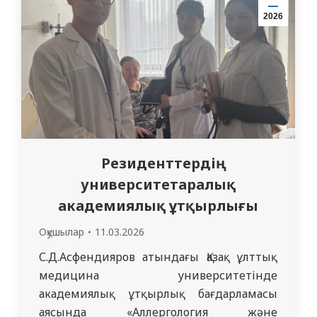
профессор Оразалина А.С., оқу ісінің
2026
меңгерушісі Ибраева Г.Р. және
кафедраның оқытушылары мен аға
лаборант Жумагелдина А.С.…
Резиденттердің
университетаралық
академиялық ұтқырлығы
Оқушылар
11.03.2026
С.Д.Асфендияров атындағы Қазақ ұлттық
медицина университетінде
академиялық ұтқырлық бағдарламасы
аясында «Аллергология және