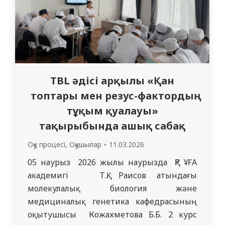
TBL әдісі арқылы «Қан
топтары мен резус-фактордың
тұқым қуалауы»
тақырыбында ашық сабақ
Оқу процесі
,
Оқушылар
11.03.2026
05 наурыз 2026 жылы наурызда ҚР ҰҒА
академигі Т.Қ. Раисов атындағы
молекулалық биология және
медициналық генетика кафедрасының
оқытушысы Кожахметова Б.Б. 2 курс