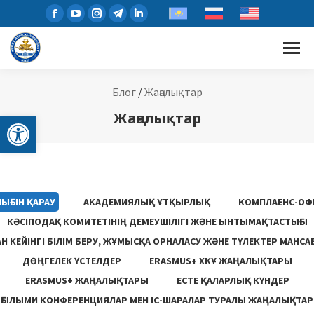
Блог
/
Жаңалықтар
Open toolbar
Жаңалықтар
ЫҒЫН ҚАРАУ
АКАДЕМИЯЛЫҚ ҰТҚЫРЛЫҚ
КОМПЛАЕНС-ОФ
КӘСІПОДАҚ КОМИТЕТІНІҢ ДЕМЕУШІЛІГІ ЖӘНЕ ЫНТЫМАҚТАСТЫҒЫ
 КЕЙІНГІ БІЛІМ БЕРУ, ЖҰМЫСҚА ОРНАЛАСУ ЖƏНЕ ТҮЛЕКТЕР МАНСА
ДӨҢГЕЛЕК ҮСТЕЛДЕР
ERASMUS+ ХКҰ ЖАҢАЛЫҚТАРЫ
ERASMUS+ ЖАҢАЛЫҚТАРЫ
ЕСТЕ ҚАЛАРЛЫҚ КҮНДЕР
ҒЫЛЫМИ КОНФЕРЕНЦИЯЛАР МЕН ІС-ШАРАЛАР ТУРАЛЫ ЖАҢАЛЫҚТАР