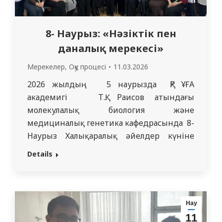
8- Наурыз: «Нәзіктік пен
даналық мерекесі»
Мерекелер
,
Оқу процесі
11.03.2026
2026 жылдың 5 наурызда ҚР ҰҒА
академигі Т.Қ. Раисов атындағы
молекулалық биология және
медициналық генетика кафедрасында 8-
Наурыз Халықаралық әйелдер күніне
арналған мерекелік концерт өтті.
Details
Аталған іс – шараны
1101,1102,1103,1104,1105,1222
«Медицина» ОБ және 1239,1245
«Педиатрия» ОБ кураторлық топтары
Нау
ұйымдастырды. Мерекелік шараға
11