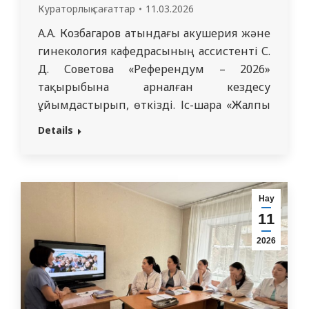
Кураторлық сағаттар
11.03.2026
А.А. Козбагаров атындағы акушерия және
гинекология кафедрасының ассистенті С.
Д. Советова «Референдум – 2026»
тақырыбына арналған кездесу
ұйымдастырып, өткізді. Іс-шара «Жалпы
медицина» мамандығы бойынша білім
Details
алып жатқан 4125 ru тобының
студенттерімен өткізілді. Кездесу
барысында студенттерге
референдумның азаматтардың
Нау
мемлекеттік басқаруға қатысуының
11
маңызды тетіктерінің бірі ретіндегі рөлі
2026
туралы ақпарат берілді. Сондай-ақ
талқылау барысында азаматтық
жауапкершілік мәселелері және…