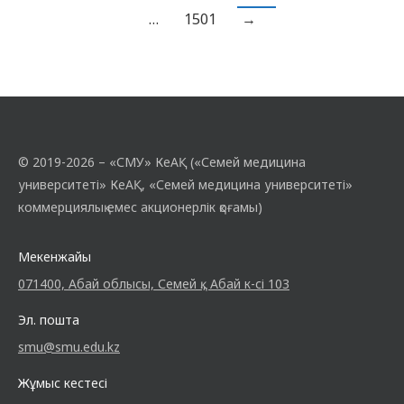
айтылды. Интерндер тақырып бойынша
…
1501
→
өз пікірлерін…
© 2019-2026 – «СМУ» КеАҚ («Семей медицина
университеті» КеАҚ, «Семей медицина университеті»
коммерциялық емес акционерлік қоғамы)
Мекенжайы
071400, Абай облысы, Семей қ., Абай к-сі 103
Эл. пошта
smu@smu.edu.kz
Жұмыс кестесі