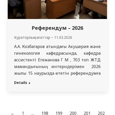
Референдум – 2026
Кураторлық сағаттар
11.03.2026
А.А. Козбагаров атындағы Акушерия және
гинекология кафедрасында, кафедра
ассистенті Егежанова Г М , 703 топ ЖТД
мамандығының интерндерімен 2026
жылы 15 наурызда өтетін референдумға
байланысты тәрбие сағаты өткізілді.
Details
Кездесу барысында референдумның
маңызы, оның қоғам мен мемлекет
дамуына әсері, сондай-ақ әр азаматтың
ел өміріндегі маңызды шешімдерге
қатысу жауапкершілігі туралы кеңінен
←
1
…
198
199
200
201
202