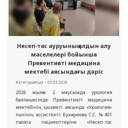
Несеп-тас ауруының алдын алу
мәселелері бойынша
Превентивті медицина
мектебі аясындағы дәріс
Категориясыз
05.03.2026
2026 жылғы 2 маусымда урология
бөлімшесінде Превентивті медицина
мектебінің қызметі аясында «Урология»
пәнінің ассистенті Бухариева С.С. №401
палата пациенттеріне «Несеп-тас