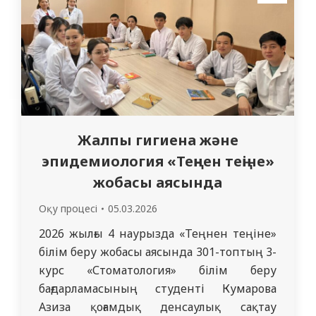
жүргізді. Сабақтың тақырыбы
«Профилактикалық медицина және
оңалту медицинасы» болды.
Студенттер…
Жалпы гигиена және
эпидемиология «Теңнен теңіне»
жобасы аясында
Оқу процесі
05.03.2026
2026 жылғы 4 наурызда «Теңнен теңіне»
білім беру жобасы аясында 301-топтың 3-
курс «Стоматология» білім беру
бағдарламасының студенті Кумарова
Азиза қоғамдық денсаулық сақтау