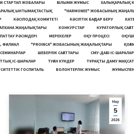
И СТАРТАП ЖОБАЛАРЫ
ҒЫЛЫМИ ЖҰМЫС
ХАЛЫҚАРАЛЫҚ 
АРАЛЫҚ ЫНТЫМАҚТАСТЫҚ
"HARMONEE" ЖОБАСЫНЫҢ ЖАҢАЛ
Р
КӘСІПОДАҚ КОМИТЕТІ
КӘСІПТІК БАҒДАР БЕРУ
КАТ
ТАПХАНА ЖАҢАЛЫҚТАРЫ
КОНКУРСТАР
КУРАТОРЛЫҚ САҒАТ
ПАТТАУ РӘСІМДЕРІ
МЕРЕКЕЛЕР
ОҚУ ПРОЦЕСІ
ОҚУШ
. ФИЛИАЛ
"PROINCA" ЖОБАСЫНЫҢ ЖАҢАЛЫҚТАРЫ
ҚОҒА
СЕМИНАРЛАР
ШЕБЕРЛІК САҒАТТАРЫ
СМУ-ДАҒЫ ІС-ШАРАЛАР
ТТЫҚ ІС-ШАРАЛАР
ТУҒАН КҮНДЕР
ТҰРАҚТЫ ДАМУ МАҚСА
СИТЕТТІК ГОСПИТАЛЬ
ВОЛОНТЕРЛІК ЖҰМЫС
ЖҰМЫСПЕН
Нау
5
2026