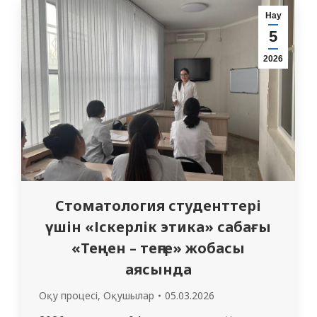
ұйымдастырды. Іс-шараға “Стоматология”
Нау
мамандығының 205 топ студенттері
5
қатысты. Кәсіби бағдар беру барысында
2026
КеАҚ «Семей медицина университеті»
туралы имидждік…
Стоматология студенттері
үшін «Іскерлік этика» сабағы
«Теңнен – теңге» жобасы
аясында
Оқу процесі
,
Оқушылар
05.03.2026