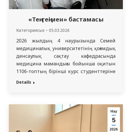
«Тең-теңімен» бастамасы
Категориясыз
05.03.2026
2026 жылдың 4 наурызында Семей
медициналық университетінің қоғамдық
денсаулық сақтау кафедрасында
медицина мамандығы бойынша оқитын
1106-топтың бірінші курс студенттеріне
«Теңнен теңге» жобасы аясында
Details
«Қоғамдық денсаулық сақтау негіздері»
пәнінен сабақ өтті. Сабақты қоғамдық
денсаулық сақтау мамандығы бойынша
екінші курс докторанты Баян
Нау
Болатқалиқызы Оразаева Д.С. Серикова-
5
Есенгелдинаның жетекшілігімен
2026