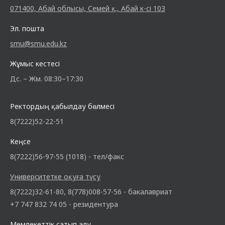
071400, Абай облысы, Семей қ., Абай к-сі 103
Эл. пошта
smu@smu.edu.kz
Жұмыс кестесі
Дс. – Жм. 08:30–17:30
Ректордың қабылдау бөлмесі
8(7222)52-22-51
Кеңсе
8(7222)56-97-55 (1018) - тел/факс
Университетке оқуға түсу
8(7222)32-61-80, 8(778)008-57-56 - бакалавриат
+7 747 832 74 05 - резидентура
Мемлекеттік сатып алу