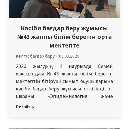
Кәсіби бағдар беру жұмысы
№43 жалпы білім беретін орта
мектепте
Кәсіптік бағдар беру
05.03.2026
2026 жылдың 4 наурызда Семей
қаласындағы №43 жалпы білім беретін
мектептің бітіруші сынып оқушыларына
кәсіби бағдар беру жұмысы өткізілді. Іс-
шараны «Эпидемиология және
биостатистика» кафедрасының
Details
меңгерушісі Байбусинова А.Ж., сондай-ақ
кафедра аға оқытушысы Ибраева Ж.Б.
және оқытушысы Мукышева А.М.