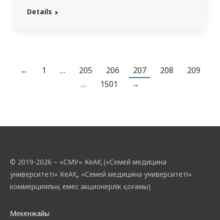
кафедрасының оқытушысы, медицина
Details
ғылымдарының кандидаты Исаева Аида
Қайратқызының жетекшілігімен өз
тобының студенттеріне «Жалпы гигиена
және эпидемиология» пәні бойынша оқу
сабағын өткізді. Сабақтың тақырыбы —
←
1
…
205
206
207
208
209
«Өндірістік улар, қауіптілік кластары.
…
1501
→
Уытты заттардың (сынап, қорғасын
және…
© 2019-2026 – «СМУ» КеАҚ («Семей медицина
университеті» КеАҚ, «Семей медицина университеті»
коммерциялық емес акционерлік қоғамы)
Мекенжайы