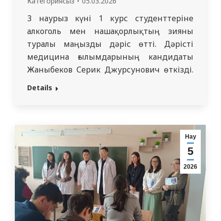
Категориясыз
05.03.2026
3 наурыз күні 1 курс студенттеріне
алкоголь мен нашақорлықтың зияны
туралы маңызды дәріс өтті. Дәрісті
медицина ғылымдарының кандидаты
Жаныбеков Серик Джурсунович өткізді.
Кездесу барысында алкоголь мен есірткі
Details
заттарын қолданудың салдары, олардың
денсаулыққа, психикаға және жастардың
болашағына тигізетін әсері жан-жақты
қарастырылды. Дәрістің
Нау
ұйымдастырушылары — ЖББП
5
кафедрасының меңгерушісі, п.ғ.к.
2026
Жорокпаева М.Д., PhD Абишева Ж.Н.,
сондай-ақ оқытушылар Толеубаева…