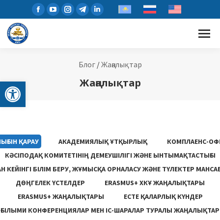
Блог
/
Жаңалықтар
Open toolbar
Жаңалықтар
ЫҒЫН ҚАРАУ
АКАДЕМИЯЛЫҚ ҰТҚЫРЛЫҚ
КОМПЛАЕНС-ОФ
КӘСІПОДАҚ КОМИТЕТІНІҢ ДЕМЕУШІЛІГІ ЖӘНЕ ЫНТЫМАҚТАСТЫҒЫ
 КЕЙІНГІ БІЛІМ БЕРУ, ЖҰМЫСҚА ОРНАЛАСУ ЖƏНЕ ТҮЛЕКТЕР МАНСА
ДӨҢГЕЛЕК ҮСТЕЛДЕР
ERASMUS+ ХКҰ ЖАҢАЛЫҚТАРЫ
ERASMUS+ ЖАҢАЛЫҚТАРЫ
ЕСТЕ ҚАЛАРЛЫҚ КҮНДЕР
ҒЫЛЫМИ КОНФЕРЕНЦИЯЛАР МЕН ІС-ШАРАЛАР ТУРАЛЫ ЖАҢАЛЫҚТАР