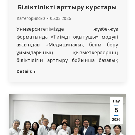
Біліктілікті арттыру курстары
Категориясыз
05.03.2026
Университетімізде жүзбе-жүз
форматында «Тиімді оқытушы» модулі
аясындағы «Медициналық білім беру
ұйымдарының қызметкерлерінің
біліктілігін арттыру бойынша базалық
оқытушылық курсы» циклі бойынша
Details
біліктілік арттыру курстары өтіп жатыр.
Курс лекторы – медицина
ғылымдарының кандидаты,
Симуляциялық және білім беру
Нау
технологиялар орталығының жетекшісі,
5
«Қарағанды медицина университеті»
2026
КеАҚ қауымдастырылған профессоры
Гүлшат Кемелова. Бағдарлама мақсаты –