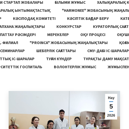
И СТАРТАП ЖОБАЛАРЫ
ҒЫЛЫМИ ЖҰМЫС
ХАЛЫҚАРАЛЫҚ 
АРАЛЫҚ ЫНТЫМАҚТАСТЫҚ
"HARMONEE" ЖОБАСЫНЫҢ ЖАҢАЛ
Р
КӘСІПОДАҚ КОМИТЕТІ
КӘСІПТІК БАҒДАР БЕРУ
КАТ
ТАПХАНА ЖАҢАЛЫҚТАРЫ
КОНКУРСТАР
КУРАТОРЛЫҚ САҒАТ
ПАТТАУ РӘСІМДЕРІ
МЕРЕКЕЛЕР
ОҚУ ПРОЦЕСІ
ОҚУШ
. ФИЛИАЛ
"PROINCA" ЖОБАСЫНЫҢ ЖАҢАЛЫҚТАРЫ
ҚОҒА
СЕМИНАРЛАР
ШЕБЕРЛІК САҒАТТАРЫ
СМУ-ДАҒЫ ІС-ШАРАЛАР
ТТЫҚ ІС-ШАРАЛАР
ТУҒАН КҮНДЕР
ТҰРАҚТЫ ДАМУ МАҚСА
СИТЕТТІК ГОСПИТАЛЬ
ВОЛОНТЕРЛІК ЖҰМЫС
ЖҰМЫСПЕН
Нау
5
2026