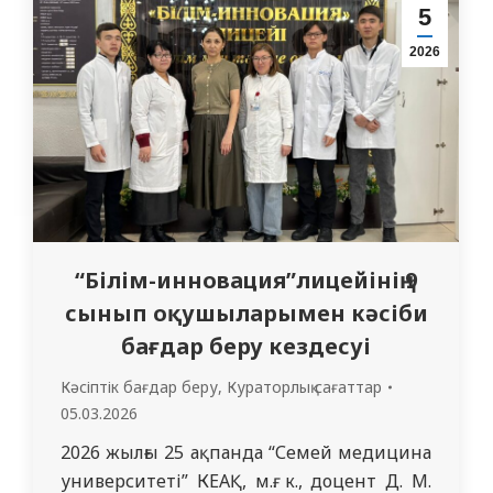
ұйымдастырылды. Дәрістің мақсаты –
5
студенттерге гендер ұғымының мәнін
2026
түсіндіру, гендерлік теңдіктің қоғам
дамуындағы, соның ішінде…
“Білім-инновация”лицейінің 9
сынып оқушыларымен кәсіби
бағдар беру кездесуі
Кәсіптік бағдар беру
,
Кураторлық сағаттар
05.03.2026
2026 жылғы 25 ақпанда “Семей медицина
университеті” КЕАҚ, м.ғ. к., доцент Д. М.