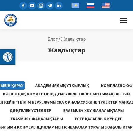
Блог
/
Жаңалықтар
Open toolbar
Жаңалықтар
ЫҒЫН ҚАРАУ
АКАДЕМИЯЛЫҚ ҰТҚЫРЛЫҚ
КОМПЛАЕНС-ОФ
КӘСІПОДАҚ КОМИТЕТІНІҢ ДЕМЕУШІЛІГІ ЖӘНЕ ЫНТЫМАҚТАСТЫҒЫ
 КЕЙІНГІ БІЛІМ БЕРУ, ЖҰМЫСҚА ОРНАЛАСУ ЖƏНЕ ТҮЛЕКТЕР МАНСА
ДӨҢГЕЛЕК ҮСТЕЛДЕР
ERASMUS+ ХКҰ ЖАҢАЛЫҚТАРЫ
ERASMUS+ ЖАҢАЛЫҚТАРЫ
ЕСТЕ ҚАЛАРЛЫҚ КҮНДЕР
ҒЫЛЫМИ КОНФЕРЕНЦИЯЛАР МЕН ІС-ШАРАЛАР ТУРАЛЫ ЖАҢАЛЫҚТАР