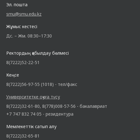
Эл. пошта
smu@smu.edu.kz
Жұмыс кестесі
Дс. – Жм. 08:30–17:30
Ректордың қабылдау бөлмесі
8(7222)52-22-51
Кеңсе
8(7222)56-97-55 (1018) - тел/факс
Университетке оқуға түсу
8(7222)32-61-80, 8(778)008-57-56 - бакалавриат
+7 747 832 74 05 - резидентура
Мемлекеттік сатып алу
8(7222)32-65-81