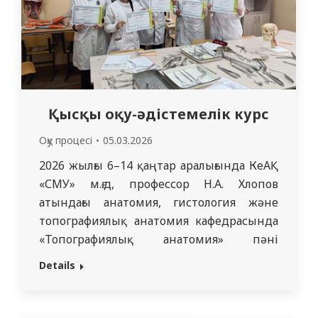
Қысқы оқу-әдістемелік курс
Оқу процесі
05.03.2026
2026 жылғы 6–14 қаңтар аралығында КеАҚ
«СМУ» м.ғ.д, профессор Н.А. Хлопов
атындағы анатомия, гистология және
топографиялық анатомия кафедрасында
«Топографиялық анатомия» пәні
бойынша онлайн/офлайн форматта
Details
қысқы мектеп өтті. Қысқы мектепке
«Медицина» білім беру бағдарламасының
4-курс студенттері қатысты.