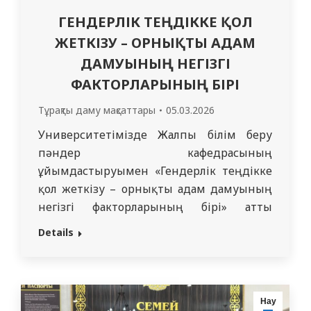
ГЕНДЕРЛІК ТЕҢДІККЕ ҚОЛ
ЖЕТКІЗУ – ОРНЫҚТЫ АДАМ
ДАМУЫНЫҢ НЕГІЗГІ
ФАКТОРЛАРЫНЫҢ БІРІ
Тұрақты даму мақсаттары
05.03.2026
Университетімізде Жалпы білім беру
пәндер кафедрасының
ұйымдастыруымен «Гендерлік теңдікке
қол жеткізу – орнықты адам дамуының
негізгі факторларының бірі» атты
танымдық дәріс өткізілді. Дәрісті
Details
саясаттану ғылымдарының докторы Г.Т.
Уранхаева оқыды. Аталған іс-шара
алдағы 8 наурыз – Халықаралық
әйелдер күні мерекесіне орай
Нау