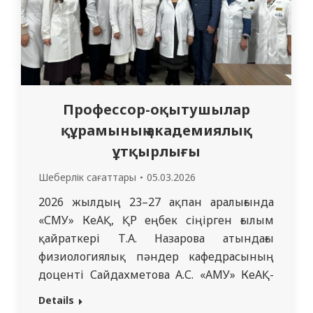
медициналық білім беру саласы
оқытушыларының педагогикалық…
Профессор-оқытушылар
құрамының академиялық
ұтқырлығы
Шеберлік сағаттары
05.03.2026
2026 жылдың 23–27 ақпан аралығында
«СМУ» КеАҚ, ҚР еңбек сіңірген ғылым
қайраткері Т.А. Назарова атындағы
физиологиялық пәндер кафедрасының
доценті Сайдахметова А.С. «АМУ» КеАҚ-
да академиялық ұтқырлық бағдарламасы
Details
аясында қызметтік іссапарда болды.