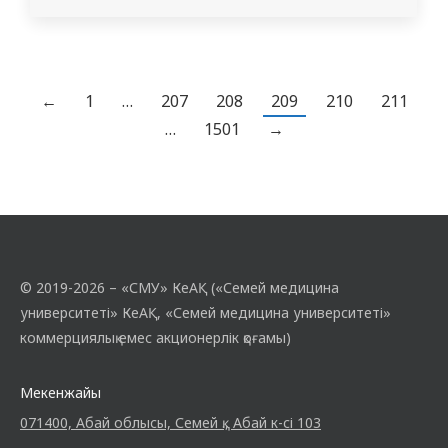
Академиялық ұтқырлық бағдарламасы
шеңберінде Айгүл Сайдахметовна 1-курс
студенттеріне «Медицина»,
«Стоматология» және «Педиатрия» білім
←
1
…
207
208
209
210
211
беру бағдарламалары бойынша «Тері,
…
1501
→
тірек-қимыл, жүйке және эндокриндік
жүйелер физиологиясы» пәнінен
офлайн…
© 2019-2026 – «СМУ» КеАҚ («Семей медицина
университеті» КеАҚ, «Семей медицина университеті»
коммерциялық емес акционерлік қоғамы)
Мекенжайы
071400, Абай облысы, Семей қ., Абай к-сі 103