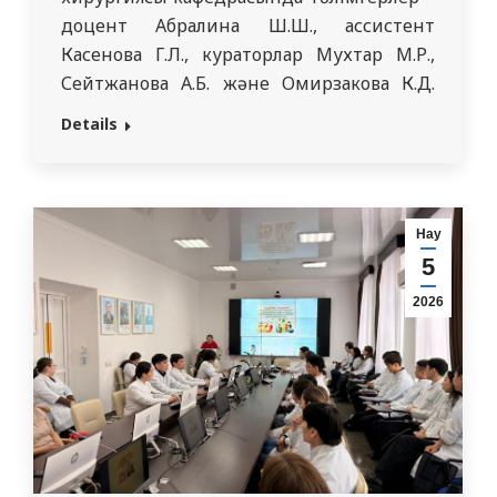
доцент Абралина Ш.Ш., ассистент
Касенова Г.Л., кураторлар Мухтар М.Р.,
Сейтжанова А.Б. және Омирзакова К.Д.
«Сенімді көшбасшылықтың жеті жылы»
Details
тақырыбында кураторлық сағат өткізді. Іс-
шара барысында білім алушылар
мемлекет пен денсаулық сақтау
жүйесінің дамуы жолындағы
Нау
стратегиялық және жауапты
5
басшылықтың маңызын, сондай-ақ
2026
жасампаз бастамаларды жүзеге асырудағы
кәсіби қауымдастықтың рөлін
талқылады.…