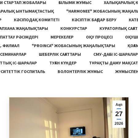
И СТАРТАП ЖОБАЛАРЫ
ҒЫЛЫМИ ЖҰМЫС
ХАЛЫҚАРАЛЫҚ 
АРАЛЫҚ ЫНТЫМАҚТАСТЫҚ
"HARMONEE" ЖОБАСЫНЫҢ ЖАҢАЛ
Р
КӘСІПОДАҚ КОМИТЕТІ
КӘСІПТІК БАҒДАР БЕРУ
КАТ
ТАПХАНА ЖАҢАЛЫҚТАРЫ
КОНКУРСТАР
КУРАТОРЛЫҚ САҒАТ
ПАТТАУ РӘСІМДЕРІ
МЕРЕКЕЛЕР
ОҚУ ПРОЦЕСІ
ОҚУШ
. ФИЛИАЛ
"PROINCA" ЖОБАСЫНЫҢ ЖАҢАЛЫҚТАРЫ
ҚОҒА
СЕМИНАРЛАР
ШЕБЕРЛІК САҒАТТАРЫ
СМУ-ДАҒЫ ІС-ШАРАЛАР
ТТЫҚ ІС-ШАРАЛАР
ТУҒАН КҮНДЕР
ТҰРАҚТЫ ДАМУ МАҚСА
СИТЕТТІК ГОСПИТАЛЬ
ВОЛОНТЕРЛІК ЖҰМЫС
ЖҰМЫСПЕН
Ақп
27
2026