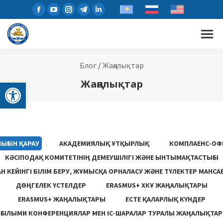
Блог
/
Жаңалықтар
Open toolbar
Жаңалықтар
ЫҒЫН ҚАРАУ
АКАДЕМИЯЛЫҚ ҰТҚЫРЛЫҚ
КОМПЛАЕНС-ОФ
КӘСІПОДАҚ КОМИТЕТІНІҢ ДЕМЕУШІЛІГІ ЖӘНЕ ЫНТЫМАҚТАСТЫҒЫ
 КЕЙІНГІ БІЛІМ БЕРУ, ЖҰМЫСҚА ОРНАЛАСУ ЖƏНЕ ТҮЛЕКТЕР МАНСА
ДӨҢГЕЛЕК ҮСТЕЛДЕР
ERASMUS+ ХКҰ ЖАҢАЛЫҚТАРЫ
ERASMUS+ ЖАҢАЛЫҚТАРЫ
ЕСТЕ ҚАЛАРЛЫҚ КҮНДЕР
ҒЫЛЫМИ КОНФЕРЕНЦИЯЛАР МЕН ІС-ШАРАЛАР ТУРАЛЫ ЖАҢАЛЫҚТАР