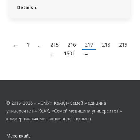
Кездесу шетелдік студенттермен (2508,
Details
442, 444,507 ) топтармен өткізілді.
Студенттер тақырыпты талдау және
“Лейкоплакия, ауыз қуысындағы
көріністер” тақырыбындағы глоссарийді
үйрену барысында сөйлеу дағдыларын
←
1
…
215
216
217
218
219
жетілдірді, медициналық терминдерді
…
1501
→
естуді және түсінуді үйренді. Қарым-
қатынас процесінде: тақырып…
© 2019-2026 – «СМУ» КеАҚ («Семей медицина
университеті» КеАҚ, «Семей медицина университеті»
коммерциялық емес акционерлік қоғамы)
Мекенжайы