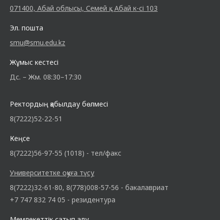
071400, Абай облысы, Семей қ., Абай к-сі 103
Эл. пошта
smu@smu.edu.kz
Жұмыс кестесі
Дс. – Жм. 08:30–17:30
Ректордың қабылдау бөлмесі
8(7222)52-22-51
Кеңсе
8(7222)56-97-55 (1018) - тел/факс
Университетке оқуға түсу
8(7222)32-61-80, 8(778)008-57-56 - бакалавриат
+7 747 832 74 05 - резидентура
Мемлекеттік сатып алу