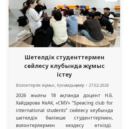
502 тобының студенттерімен мүгедек…
Шетелдік студенттермен
сөйлесу клубында жұмыс
істеу
Волонтерлік жұмыс
,
Қоғамдық өмір
27.02.2026
2026 жылғы 18 ақпанда доцент Н.Б.
Хайдарова КеАҚ «СМУ» “Ѕреасіng club for
international students” сөйлесу клубында
шетелдік бөлімше студенттерімен,
волонтерлермен кездесу өткізді.