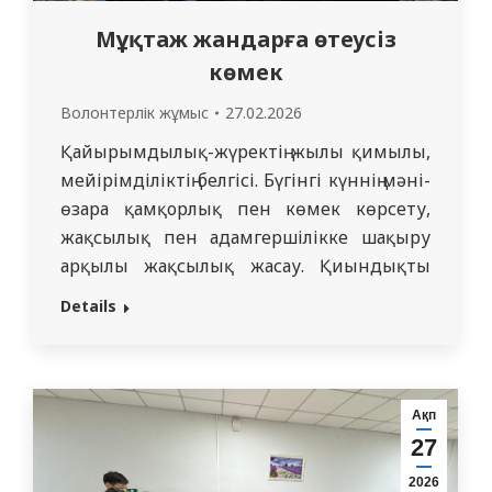
Мұқтаж жандарға өтеусіз
көмек
Волонтерлік жұмыс
27.02.2026
Қайырымдылық-жүректің жылы қимылы,
мейірімділіктің белгісі. Бүгінгі күннің мәні-
өзара қамқорлық пен көмек көрсету,
жақсылық пен адамгершілікке шақыру
арқылы жақсылық жасау. Қиындықты
әркім өз бетінше жеңе алмайды, кейде
Details
адамдарға біреудің көмегі қажет. 2026
жылғы 18 ақпанда КеАҚ “МУС”
стоматологиялық пәндер кафедрасының
оқытушылары доцент Н. Б. Хайдарова,
Ақп
ассистенттер М.Е.Нұрғожина, Н. К.
27
Уразгулова. стоматология факультетінің
2026