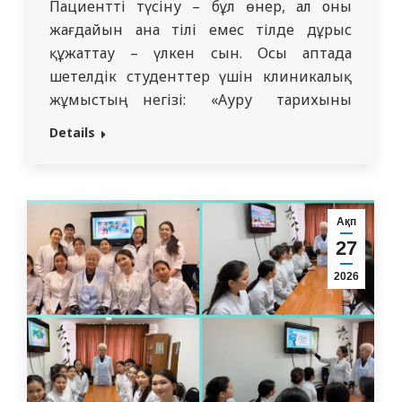
Пациентті түсіну – бұл өнер, ал оның
жағдайын ана тілі емес тілде дұрыс
құжаттау – үлкен сын. Осы аптада
шетелдік студенттер үшін клиникалық
жұмыстың негізі: «Ауру тарихының
схемасына» арналған ерекше Speaking
Details
Club өтті. Кездесудің
ұйымдастырушылары мен
модераторлары ретінде студенттерге
диагностика негіздерін игеруге
Ақп
күнделікті көмектесетін ішкі аурулар
27
пропедевтикасы кафедрасының
2026
ассистенттері болды: Амангалиева Г.М.
Ракымгазиева А.С. Жазыкбаева…