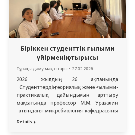
Біріккен студенттік ғылыми
үйірменің отырысы
Тұрақты даму мақсаттары
27.02.2026
2026 жылдың 26 ​​ақпанында
Студенттердің теориялық және ғылыми-
практикалық дайындығын арттыру
мақсатында профессор М.М. Уразалин
атындағы микробиология кафедрасының
және Омбы мемлекеттік медицина
Details
университетінің «Микробиология,
вирусология және иммунология»