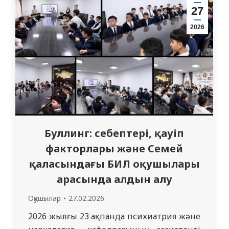
және келісімнің көрінісі болуға
27
бағытталған. Кездесудің мақсаты –
2026
студенттердің…
Буллинг: себептері, қауіп
факторлары және Семей
қаласындағы БИЛ оқушылары
арасында алдын алу
Оқушылар
27.02.2026
2026 жылғы 23 ақпанда психиатрия және