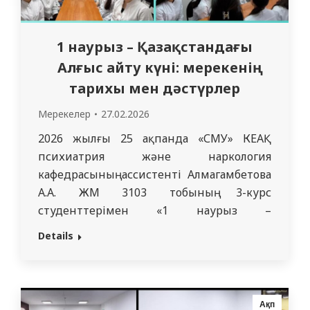
1 наурыз – Қазақстандағы
Алғыс айту күні: мерекенің
тарихы мен дәстүрлер
Мерекелер
27.02.2026
2026 жылғы 25 ақпанда «СМУ» КЕАҚ
психиатрия және наркология
кафедрасының ассистенті Алмагамбетова
А.А. ЖМ 3103 тобының 3-курс
студенттерімен «1 наурыз –
Қазақстандағы Алғыс айту күні: мерекенің
Details
тарихы мен дәстүрлері» тақырыбында
кураторлық сағат өткізді. Мереке
көктемнің алғашқы күні – 1 наурызда атап
өтіледі. Бұл күн достықтың, мейірімділіктің
Ақп