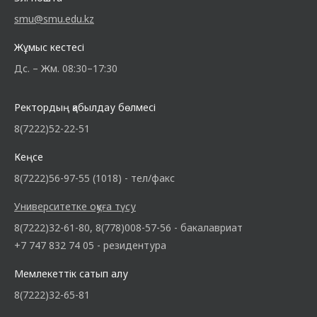
smu@smu.edu.kz
Жұмыс кестесі
Дс. – Жм. 08:30–17:30
Ректордың қабылдау бөлмесі
8(7222)52-22-51
Кеңсе
8(7222)56-97-55 (1018) - тел/факс
Университетке оқуға түсу
8(7222)32-61-80, 8(778)008-57-56 - бакалавриат
+7 747 832 74 05 - резидентура
Мемлекеттік сатып алу
8(7222)32-65-81