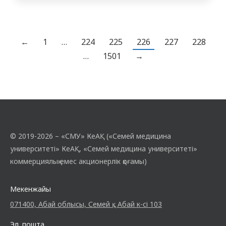
барысында қатысушылар Біріккен Ұлттар
Ұйымы бекіткен барлық 17 ТДМ-мен
танысып, олардың жаһандық және
ұлттық маңызын, сондай-ақ қойылған
←
1
…
224
225
226
227
228
міндеттерге қол жеткізудегі денсаулық
…
1501
→
сақтау жүйесінің үлесін талқылады.…
© 2019-2026 – «СМУ» КеАҚ («Семей медицина
университеті» КеАҚ, «Семей медицина университеті»
коммерциялық емес акционерлік қоғамы)
Мекенжайы
071400, Абай облысы, Семей қ., Абай к-сі 103
Эл. пошта