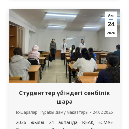
жастағы амандыққа ықпал етуге
бағытталған Тұрақты даму мақсаттарын
Ақп
(ТДМ) іске асыру аясында 2026 жылдың
24
17 ақпанында маңызды кездесу өтті.
2026
Кафедра оқытушылары: Амангалиева Г.М.
(3617 топ кураторы),…
Студенттер үйіндегі сенбілік
шара
Іс-шаралар
,
Тұрақты даму мақсаттары
24.02.2026
2026 жылғы 21 ақпанда КЕАҚ «СМУ»