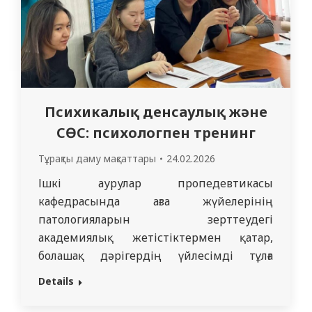
Психикалық денсаулық және
СӨС: психологпен тренинг
Тұрақты даму мақсаттары
24.02.2026
Ішкі аурулар пропедевтикасы
кафедрасында ағза жүйелерінің
патологияларын зерттеудегі
академиялық жетістіктермен қатар,
болашақ дәрігердің үйлесімді тұлға
ретінде қалыптасуына да ерекше көңіл
Details
бөлінеді. Салауатты өмір салтын
қамтамасыз етуге және кез келген