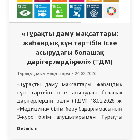
«Тұрақты даму мақсаттары:
жаһандық күн тәртібін іске
асырудағы болашақ
дәрігерлердің рөлі» (ТДМ)
Тұрақты даму мақсаттары
24.02.2026
«Тұрақты даму мақсаттары: жаһандық
күн тәртібін іске асырудағы болашақ
дәрігерлердің рөлі» (ТДМ) 18.02.2026 ж.
«Медицина» білім беру бағдарламасының
3-курс білім алушыларымен Тұрақты
даму мақсаттары (ТДМ) тақырыбында
Details
дөңгелек үстел өткізілді. Кездесу