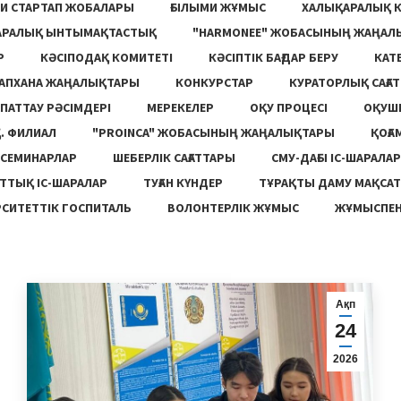
И СТАРТАП ЖОБАЛАРЫ
ҒЫЛЫМИ ЖҰМЫС
ХАЛЫҚАРАЛЫҚ 
АРАЛЫҚ ЫНТЫМАҚТАСТЫҚ
"HARMONEE" ЖОБАСЫНЫҢ ЖАҢАЛ
Р
КӘСІПОДАҚ КОМИТЕТІ
КӘСІПТІК БАҒДАР БЕРУ
КАТ
ТАПХАНА ЖАҢАЛЫҚТАРЫ
КОНКУРСТАР
КУРАТОРЛЫҚ САҒАТ
ПАТТАУ РӘСІМДЕРІ
МЕРЕКЕЛЕР
ОҚУ ПРОЦЕСІ
ОҚУШ
. ФИЛИАЛ
"PROINCA" ЖОБАСЫНЫҢ ЖАҢАЛЫҚТАРЫ
ҚОҒА
СЕМИНАРЛАР
ШЕБЕРЛІК САҒАТТАРЫ
СМУ-ДАҒЫ ІС-ШАРАЛАР
ТТЫҚ ІС-ШАРАЛАР
ТУҒАН КҮНДЕР
ТҰРАҚТЫ ДАМУ МАҚСА
СИТЕТТІК ГОСПИТАЛЬ
ВОЛОНТЕРЛІК ЖҰМЫС
ЖҰМЫСПЕН
Ақп
24
2026