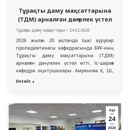
Тұрақты даму мақсаттарына
(ТДМ) арналған дөңгелек үстел
Тұрақты даму мақсаттары
24.02.2026
2026 жылғы 20 ақпанда Ішкі аурулар
пропедевтикасы кафедрасында БҰҰ-ның
Тұрақты даму мақсаттарына (ТДМ)
арналған дөңгелек үстел өтті. Іс-шараға
кафедра оқытушылары: Амренова Қ. Ш.,
Аманғалиева Г. М., Рақымғазиева А. С.,
Details
Килыбаева А. Т. және 3307, 3617, 3129 топ
студенттері қатысты. Іс-шараның
мақсаты: Студенттердің 2030 жылға
дейінгі тұрақты даму күн тәртібі туралы
Ақп
хабардарлығын арттыру және
24
медициналық тәжірибеде ТДМ
2026