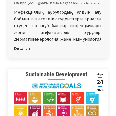
Оқу процесі
,
Тұрақты даму мақсаттары
24.02.2026
Инфекциялық аурулардың алдын алу
бойынша шетелдік студенттерге арналған
студенттік клуб балалар инфекциялары
және инфекциялық аурулар,
дерматовенерология және иммунология
кафедраларының базасында құрылған.
Details
Клуб өз қызметін Біріккен Ұлттар
Ұйымының Тұрақты даму
мақсаттарының №4 «Сапалы білім»
мақсаты аясында жүзеге асырады. Негізгі
Ақп
қызмет бағыттары: Инфекциялардың
24
алдын алу бойынша дәрістер мен
2026
интерактивті семинарлар өткізу; Қол
гигиенасы және салауатты өмір салты…