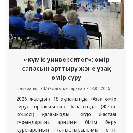
қағидаттарын ұстанудың маңыздылығын
түсіндіру. Талқылаудың…
«Күміс университет»: өмір
сапасын арттыру және ұзақ
өмір сүру
Іс-шаралар
,
СМУ-дағы іс-шаралар
24.02.2026
2026 жылдың 18 ақпанында «Ұзақ өмір
сүру» орталығының базасында (Жеңіс
көшесі) қаламыздың егде жастағы
тұрғындарына арналған білім беру
курстарының таныстырылымы өтті.