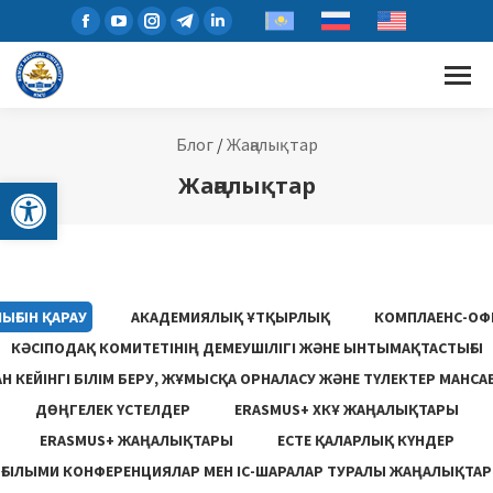
Блог
/
Жаңалықтар
Open toolbar
Жаңалықтар
ЫҒЫН ҚАРАУ
АКАДЕМИЯЛЫҚ ҰТҚЫРЛЫҚ
КОМПЛАЕНС-ОФ
КӘСІПОДАҚ КОМИТЕТІНІҢ ДЕМЕУШІЛІГІ ЖӘНЕ ЫНТЫМАҚТАСТЫҒЫ
 КЕЙІНГІ БІЛІМ БЕРУ, ЖҰМЫСҚА ОРНАЛАСУ ЖƏНЕ ТҮЛЕКТЕР МАНСА
ДӨҢГЕЛЕК ҮСТЕЛДЕР
ERASMUS+ ХКҰ ЖАҢАЛЫҚТАРЫ
ERASMUS+ ЖАҢАЛЫҚТАРЫ
ЕСТЕ ҚАЛАРЛЫҚ КҮНДЕР
ҒЫЛЫМИ КОНФЕРЕНЦИЯЛАР МЕН ІС-ШАРАЛАР ТУРАЛЫ ЖАҢАЛЫҚТАР