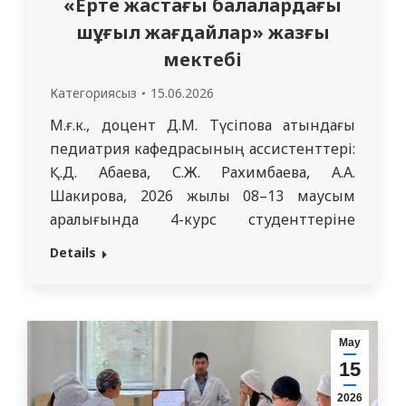
«Ерте жастағы балалардағы
шұғыл жағдайлар» жазғы
мектебі
Категориясыз
15.06.2026
М.ғ.к., доцент Д.М. Түсіпова атындағы
педиатрия кафедрасының ассистенттері:
Қ.Д. Абаева, С.Ж. Рахимбаева, А.А.
Шакирова, 2026 жылы 08–13 маусым
аралығында 4-курс студенттеріне
арналған шұғыл педиатрияның өзекті
Details
мәселелері бойынша жазғы мектеп
өткізді.Оқу барысында келесі
жағдайлардың негізгі клиникалық
көріністері, диагностикасы және шұғыл
Мау
көмек көрсету қағидалары қарастырылды:
15
жедел тыныс алу жеткіліксіздігі (ЖТЖ),
2026