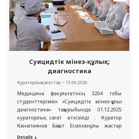
нейротоксикоз және тырысу синдромы,
дегидратация және эксикоз…
Суицидтік мінез-құлық:
диагностика
Кураторлық сағаттар
15.06.2026
Медицина факультетінің 3204 тобы
студенттерімен «Суицидтік мінез-құлық:
диагностика» тақырыбында 01.12.2025
кураторлық сағат өткізілді . Куратор
Канапиянов Бақыт Есилханұлы жастар
арасында суицидтік мінез-құлықтың
Details