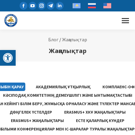
Блог
/
Жаңалықтар
Open toolbar
Жаңалықтар
ЫҒЫН ҚАРАУ
АКАДЕМИЯЛЫҚ ҰТҚЫРЛЫҚ
КОМПЛАЕНС-ОФ
КӘСІПОДАҚ КОМИТЕТІНІҢ ДЕМЕУШІЛІГІ ЖӘНЕ ЫНТЫМАҚТАСТЫҒЫ
 КЕЙІНГІ БІЛІМ БЕРУ, ЖҰМЫСҚА ОРНАЛАСУ ЖƏНЕ ТҮЛЕКТЕР МАНСА
ДӨҢГЕЛЕК ҮСТЕЛДЕР
ERASMUS+ ХКҰ ЖАҢАЛЫҚТАРЫ
ERASMUS+ ЖАҢАЛЫҚТАРЫ
ЕСТЕ ҚАЛАРЛЫҚ КҮНДЕР
ҒЫЛЫМИ КОНФЕРЕНЦИЯЛАР МЕН ІС-ШАРАЛАР ТУРАЛЫ ЖАҢАЛЫҚТАР