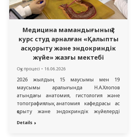
Медицина мамандығының 2
курс студ арналған «Қалыпты
асқорыту және эндокриндік
жүйе» жазғы мектебі
Оқу процесі
16.06.2026
2026 жылдың 15 маусымы мен 19
маусымы аралығында Н.А.Хлопов
атындағы анатомия, гистология және
топографиялық анатомия кафедрасы ас
қорыту және эндокриндік жүйелерді
зерттеуге арналған «Анатомия» пәні
Details
бойынша екінші курс студенттеріне
арналған жазғы мектепті сәтті өткізді.