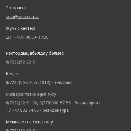
Эл. пошта
smu@smu.edu.kz
Жұмыс кестесі
Дс. – Жм. 08:30–17:30
Ректордың қабылдау бөлмесі
8(7222)52-22-51
Кеңсе
8(7222)56-97-55 (1018) - тел/факс
Университетке оқуға түсу
8(7222)32-61-80, 8(778)008-57-56 - бакалавриат
+7 747 832 74 05 - резидентура
Мемлекеттік сатып алу
8(7222)32-65-81