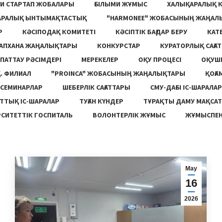
И СТАРТАП ЖОБАЛАРЫ
ҒЫЛЫМИ ЖҰМЫС
ХАЛЫҚАРАЛЫҚ 
АРАЛЫҚ ЫНТЫМАҚТАСТЫҚ
"HARMONEE" ЖОБАСЫНЫҢ ЖАҢАЛ
Р
КӘСІПОДАҚ КОМИТЕТІ
КӘСІПТІК БАҒДАР БЕРУ
КАТ
ТАПХАНА ЖАҢАЛЫҚТАРЫ
КОНКУРСТАР
КУРАТОРЛЫҚ САҒАТ
ПАТТАУ РӘСІМДЕРІ
МЕРЕКЕЛЕР
ОҚУ ПРОЦЕСІ
ОҚУШ
. ФИЛИАЛ
"PROINCA" ЖОБАСЫНЫҢ ЖАҢАЛЫҚТАРЫ
ҚОҒА
СЕМИНАРЛАР
ШЕБЕРЛІК САҒАТТАРЫ
СМУ-ДАҒЫ ІС-ШАРАЛАР
ТТЫҚ ІС-ШАРАЛАР
ТУҒАН КҮНДЕР
ТҰРАҚТЫ ДАМУ МАҚСА
СИТЕТТІК ГОСПИТАЛЬ
ВОЛОНТЕРЛІК ЖҰМЫС
ЖҰМЫСПЕН
Мау
16
2026