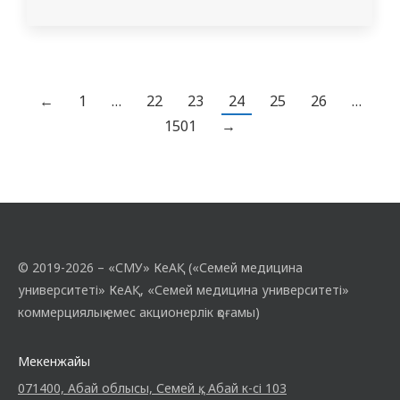
таралуы, оның негізгі себептері мен қауіп
факторлары туралы толық мәлімет берді.
Әсіресе, психологиялық диагностика
әдістері, қауіпті белгілерді ерте тану және
алдын алу шаралары кеңінен
←
1
…
22
23
24
25
26
…
түсіндірілді. Студенттер белсенділік
1501
→
танытып, өз ойларымен бөлісті, қиын
жағдайдағы…
© 2019-2026 – «СМУ» КеАҚ («Семей медицина
университеті» КеАҚ, «Семей медицина университеті»
коммерциялық емес акционерлік қоғамы)
Мекенжайы
071400, Абай облысы, Семей қ., Абай к-сі 103