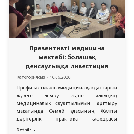
Превентивті медицина
мектебі: болашақ
денсаулыққа инвестиция
Категориясыз
16.06.2026
Профилактикалық медицина қағидаттарын
жүзеге асыру және халықтың
медициналық сауаттылығын арттыру
мақсатында Семей қаласының Жалпы
дәрігерлік практика кафедрасы
медицина ғылымдарының докторы,
Details