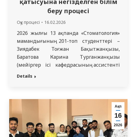
қатысуына негізделген білім
беру процесі
Оқу процесі
16.02.2026
2026 жылғы 13 ақпанда «Стоматология»
мамандығының 201-топ студенттері –
Зиядабек Тоғжан Бақытжанқызы,
Баратова Карина Турганжанқызы
(мейіргер ісі кафедрасының ассистенті
Оспанова А.Т.-ның жетекшілігімен),
Details
сондай-ақ Гайдарқызы Камила мен
Қадырханова Медина (мейіргер ісі
кафедрасының ассистенті Досбаева А.М.-
ның жетекшілігімен) өз топтастарына
Ақп
«Пациенттердің жалпы гигиенасы»
16
тақырыбында оқу сабағын өткізді.
2026
Студентке бағытталған оқыту
элементтерін жүзеге асыру аясында