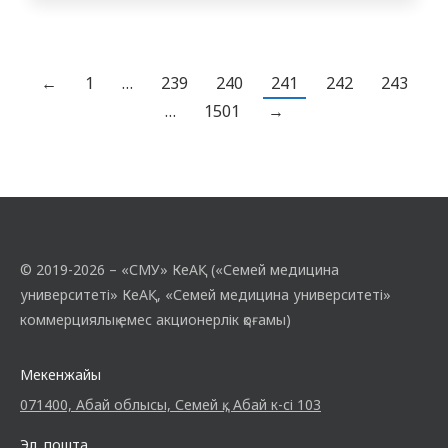
стратегиялық ойлау және білім алушылар
арасындағы достық өзара іс-қимыл
атмосферасында өтті. Қатысушылар
сыни ойлау, зейін қою және шектеулі
←
1
…
239
240
241
242
243
уақыт жағдайында салмақты шешім
…
1501
→
қабылдау дағдыларының жоғары деңгейін
көрсетті. Жарыс…
© 2019-2026 – «СМУ» КеАҚ («Семей медицина
университеті» КеАҚ, «Семей медицина университеті»
коммерциялық емес акционерлік қоғамы)
Мекенжайы
071400, Абай облысы, Семей қ., Абай к-сі 103
Эл. пошта