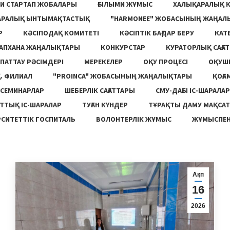
И СТАРТАП ЖОБАЛАРЫ
ҒЫЛЫМИ ЖҰМЫС
ХАЛЫҚАРАЛЫҚ 
АРАЛЫҚ ЫНТЫМАҚТАСТЫҚ
"HARMONEE" ЖОБАСЫНЫҢ ЖАҢАЛ
Р
КӘСІПОДАҚ КОМИТЕТІ
КӘСІПТІК БАҒДАР БЕРУ
КАТ
ТАПХАНА ЖАҢАЛЫҚТАРЫ
КОНКУРСТАР
КУРАТОРЛЫҚ САҒАТ
ПАТТАУ РӘСІМДЕРІ
МЕРЕКЕЛЕР
ОҚУ ПРОЦЕСІ
ОҚУШ
. ФИЛИАЛ
"PROINCA" ЖОБАСЫНЫҢ ЖАҢАЛЫҚТАРЫ
ҚОҒА
СЕМИНАРЛАР
ШЕБЕРЛІК САҒАТТАРЫ
СМУ-ДАҒЫ ІС-ШАРАЛАР
ТТЫҚ ІС-ШАРАЛАР
ТУҒАН КҮНДЕР
ТҰРАҚТЫ ДАМУ МАҚСА
СИТЕТТІК ГОСПИТАЛЬ
ВОЛОНТЕРЛІК ЖҰМЫС
ЖҰМЫСПЕН
Ақп
16
2026