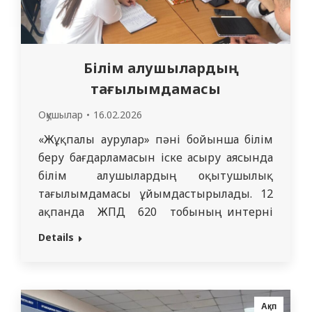
Білім алушылардың
тағылымдамасы
Оқушылар
16.02.2026
«Жұқпалы аурулар» пәні бойынша білім
беру бағдарламасын іске асыру аясында
білім алушылардың оқытушылық
тағылымдамасы ұйымдастырылады. 12
ақпанда ЖПД 620 тобының интерні
Турысбекова Томирис (оқытушысы –
Details
Маукаева С.Б.) 5207 «Жалпы медицина»
тобының (оқытушысы – Смаилова А.С.)
білім алушылары арасында оқытушылық
тағылымдамадан өтті. Сабақтың
Ақп