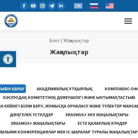
Блог
/
Жаңалықтар
Open toolbar
Жаңалықтар
ЫҒЫН ҚАРАУ
АКАДЕМИЯЛЫҚ ҰТҚЫРЛЫҚ
КОМПЛАЕНС-ОФ
КӘСІПОДАҚ КОМИТЕТІНІҢ ДЕМЕУШІЛІГІ ЖӘНЕ ЫНТЫМАҚТАСТЫҒЫ
 КЕЙІНГІ БІЛІМ БЕРУ, ЖҰМЫСҚА ОРНАЛАСУ ЖƏНЕ ТҮЛЕКТЕР МАНСА
ДӨҢГЕЛЕК ҮСТЕЛДЕР
ERASMUS+ ХКҰ ЖАҢАЛЫҚТАРЫ
ERASMUS+ ЖАҢАЛЫҚТАРЫ
ЕСТЕ ҚАЛАРЛЫҚ КҮНДЕР
ҒЫЛЫМИ КОНФЕРЕНЦИЯЛАР МЕН ІС-ШАРАЛАР ТУРАЛЫ ЖАҢАЛЫҚТАР