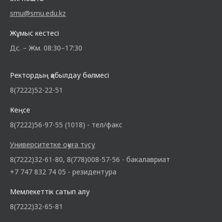
smu@smu.edu.kz
Жұмыс кестесі
Дс. – Жм. 08:30–17:30
Ректордың қабылдау бөлмесі
8(7222)52-22-51
Кеңсе
8(7222)56-97-55 (1018) - тел/факс
Университетке оқуға түсу
8(7222)32-61-80, 8(778)008-57-56 - бакалавриат
+7 747 832 74 05 - резидентура
Мемлекеттік сатып алу
8(7222)32-65-81