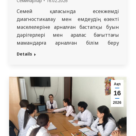
Семинарлар
16.02.2026
Семей қаласында есекжемді
диагностикалау мен емдеудің өзекті
мәселелеріне арналған бастапқы буын
дәрігерлері мен аралас бағыттағы
мамандарға арналған білім беру
семинары өткізілді. Есекжем
Details
пациенттердің терапевттерге,
педиатрларға және жалпы тәжірибелік
дәрігерлерге жүгінуінің ең көп тараған
себептерінің бірі болып қала береді,
Ақп
диагностикада қиындықтар, артық
16
тексерулер және терапияда негізсіз
2026
шектеулер жиі кездеседі.