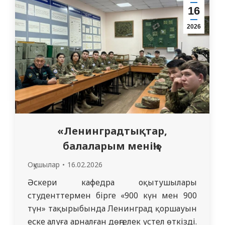
тақырыбы: «Жедел вирусты гепатит.
16
Созылмалы В және С гепатиттері.
2026
Лептоспироз». Интерн Турысбекова Т.…
«Ленинградтықтар,
балаларым менің!»
Оқушылар
16.02.2026
Әскери кафедра оқытушылары
студенттермен бірге «900 күн мен 900
түн» тақырыбында Ленинград қоршауын
еске алуға арналған дөңгелек үстел өткізді.