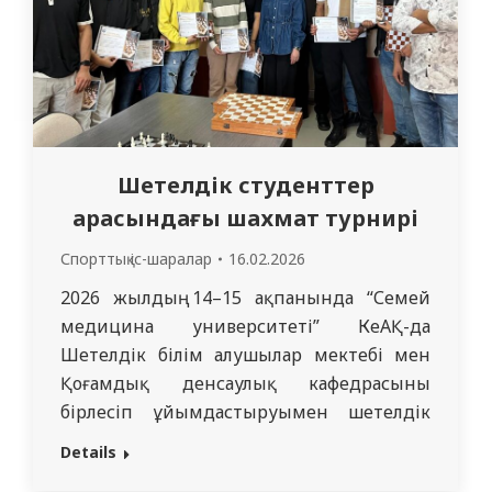
оқытушылық қызметті білім
алушылардың…
Шетелдік студенттер
арасындағы шахмат турнирі
Спорттық іс-шаралар
16.02.2026
2026 жылдың 14–15 ақпанында “Семей
медицина университеті” КеАҚ-да
Шетелдік білім алушылар мектебі мен
Қоғамдық денсаулық кафедрасының
бірлесіп ұйымдастыруымен шетелдік
студенттер арасында шахмат турнирі
Details
өтті. Турнир зияткерлік бәсекелестік,