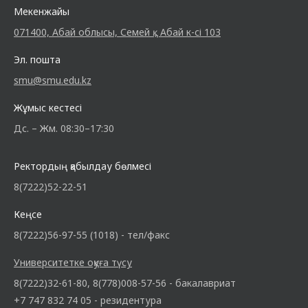
Мекенжайы
071400, Абай облысы, Семей қ., Абай к-сі 103
Эл. пошта
smu@smu.edu.kz
Жұмыс кестесі
Дс. – Жм. 08:30–17:30
Ректордың қабылдау бөлмесі
8(7222)52-22-51
Кеңсе
8(7222)56-97-55 (1018) - тел/факс
Университетке оқуға түсу
8(7222)32-61-80, 8(778)008-57-56 - бакалавриат
+7 747 832 74 05 - резидентура