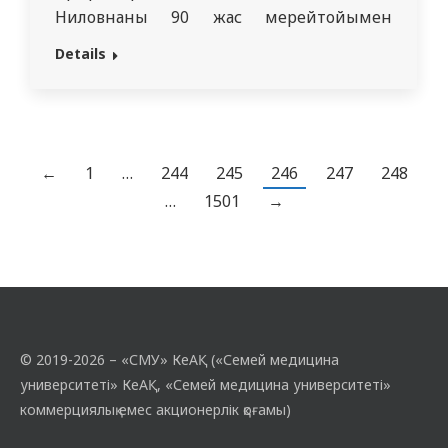
Ниловнаны 90 жас мерейтойымен
құттықтады. Любовь Ниловна 1987 жылы
Details
Мәскеуде докторлық диссертациясын
қорғап, 1989 жылы профессор атағын
иеленді. Ол дерматовенерология және
иммунология саласының дамуына зор
үлес қосып, 300-ден астам ғылыми еңбек,
←
1
…
244
245
246
247
248
көптеген әдістемелік ұсыныстар мен
…
1501
→
өнертабыстардың авторы атанды.
Профессор Любовь Ниловна…
© 2019-2026 – «СМУ» КеАҚ («Семей медицина
университеті» КеАҚ, «Семей медицина университеті»
коммерциялық емес акционерлік қоғамы)