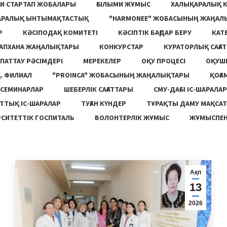
И СТАРТАП ЖОБАЛАРЫ
ҒЫЛЫМИ ЖҰМЫС
ХАЛЫҚАРАЛЫҚ 
АРАЛЫҚ ЫНТЫМАҚТАСТЫҚ
"HARMONEE" ЖОБАСЫНЫҢ ЖАҢАЛ
Р
КӘСІПОДАҚ КОМИТЕТІ
КӘСІПТІК БАҒДАР БЕРУ
КАТ
ТАПХАНА ЖАҢАЛЫҚТАРЫ
КОНКУРСТАР
КУРАТОРЛЫҚ САҒАТ
ПАТТАУ РӘСІМДЕРІ
МЕРЕКЕЛЕР
ОҚУ ПРОЦЕСІ
ОҚУШ
. ФИЛИАЛ
"PROINCA" ЖОБАСЫНЫҢ ЖАҢАЛЫҚТАРЫ
ҚОҒА
СЕМИНАРЛАР
ШЕБЕРЛІК САҒАТТАРЫ
СМУ-ДАҒЫ ІС-ШАРАЛАР
ТТЫҚ ІС-ШАРАЛАР
ТУҒАН КҮНДЕР
ТҰРАҚТЫ ДАМУ МАҚСА
СИТЕТТІК ГОСПИТАЛЬ
ВОЛОНТЕРЛІК ЖҰМЫС
ЖҰМЫСПЕН
Ақп
13
2026