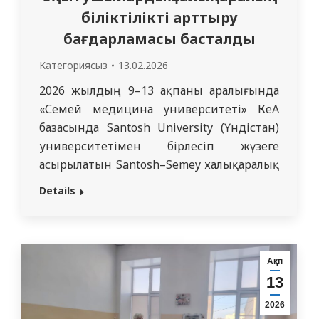
біліктілікті арттыру
бағдарламасы басталды
Категориясыз
13.02.2026
2026 жылдың 9–13 ақпаны аралығында
«Семей медицина университеті» КеАҚ
базасында Santosh University (Үндістан)
университетімен бірлесіп жүзеге
асырылатын Santosh–Semey халықаралық
оқытушылардың біліктілігін арттыру
Details
бағдарламасының офлайн кезеңі
басталды. Оқу үдерісі қарқынды әрі
интерактивті форматта өтті. Бір апта
ішінде қатысушылар медициналық білім
Ақп
беру саласындағы заманауи халықаралық
13
тәсілдермен танысып, алған білімдерін
2026
тәжірибеде қолданды. Бағдарламаның