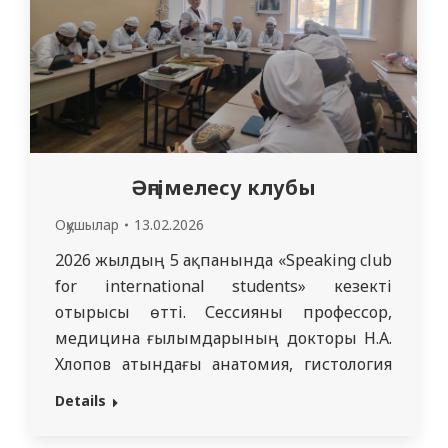
офлайн кезеңінде: • белсенді және…
Әңгімелесу клубы
Оқушылар
13.02.2026
2026 жылдың 5 ақпанында «Speaking club
for international students» кезекті
отырысы өтті. Сессияны профессор,
медицина ғылымдарының докторы Н.А.
Хлопов атындағы анатомия, гистология
және топографиялық анатомия
Details
кафедрасының оқытушылары Я.А.
Милюшина, О.Т. Ван, Д.О. Садыкова және