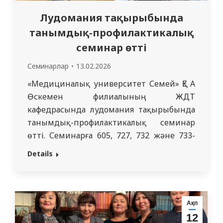
Лудомания тақырыбында
танымдық-профилактикалық
семинар өтті
Семинарлар
13.02.2026
«Медициналық университет Семей» ҚЕ АҚ
Өскемен филиалының ЖДТ
кафедрасында лудомания тақырыбында
танымдық-профилактикалық семинар
өтті. Семинарға 605, 727, 732 және 733-
топ студенттері қатысты. Іс-шара
Details
барысында лудоманияның негізгі
себептері, оның психологиялық және
әлеуметтік салдары, сондай-ақ
тәуелділіктің алдын алу жолдары туралы
Ақп
мазмұнды ақпарат ұсынылды.
12