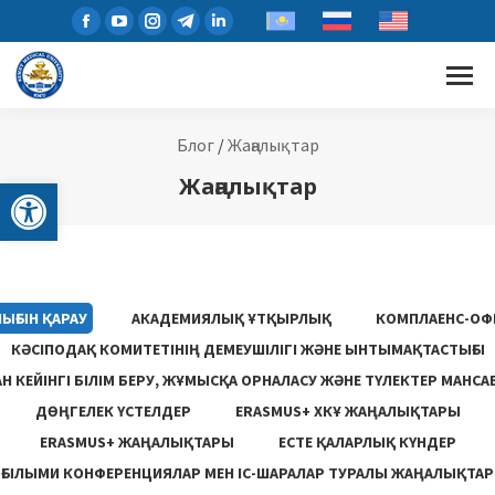
Блог
/
Жаңалықтар
Open toolbar
Жаңалықтар
ЫҒЫН ҚАРАУ
АКАДЕМИЯЛЫҚ ҰТҚЫРЛЫҚ
КОМПЛАЕНС-ОФ
КӘСІПОДАҚ КОМИТЕТІНІҢ ДЕМЕУШІЛІГІ ЖӘНЕ ЫНТЫМАҚТАСТЫҒЫ
 КЕЙІНГІ БІЛІМ БЕРУ, ЖҰМЫСҚА ОРНАЛАСУ ЖƏНЕ ТҮЛЕКТЕР МАНСА
ДӨҢГЕЛЕК ҮСТЕЛДЕР
ERASMUS+ ХКҰ ЖАҢАЛЫҚТАРЫ
ERASMUS+ ЖАҢАЛЫҚТАРЫ
ЕСТЕ ҚАЛАРЛЫҚ КҮНДЕР
ҒЫЛЫМИ КОНФЕРЕНЦИЯЛАР МЕН ІС-ШАРАЛАР ТУРАЛЫ ЖАҢАЛЫҚТАР