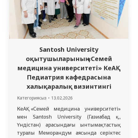
Santosh University
оқытушыларының «Семей
медицина университеті» КеАҚ
Педиатрия кафедрасына
халықаралық визинтингі
Категориясыз
13.02.2026
КеАҚ «Семей медицина университеті»
мен Santosh University (Газиабад қ.,
Үндістан) арасындағы ынтымақтастық
туралы Меморандум аясында серіктес