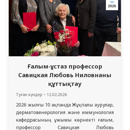
Студенттер белсенділік танытып,
2026
тақырыпқа қатысты сұрақтар қойды.
Аталған семинар 732-топ студенттері
мен ЖДТ кафедрасының…
Ғалым-ұстаз профессор
Савицкая Любовь Ниловнаны
құттықтау
Туған күндер
12.02.2026
2026 жылғы 10 ақпанда Жұқпалы аурулар,
дерматовенерология және иммунология
кафедрасының ұжымы көрнекті ғалым,
профессор Савицкая Любовь