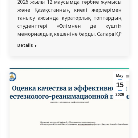
2026 жылғы 12 маусымда тәрбие жұмысы
және Қазақстанның киелі жерлерімен
танысу аясында кураторлық топтардың
студенттері «Өлімнен де күшті»
мемориалдық кешеніне барды. Сапарға ҚР
еңбек сіңірген ғылым қайраткері Т. А.
Details
Назарова атындағы физиологиялық
пәндер кафедрасының оқытушылары: Л.
В. Ковалева (1503, 1504 «ЖМ» топтары)
мен О. А. Үсенованың (2505 «ЖМ» тобы),
Мау
сондай-ақ м.ғ.д., профессор Н. А. Хлопов…
15
2026