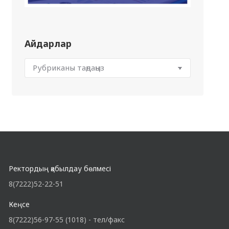
Айдарлар
Ректордың қабылдау бөлмесі
8(7222)52-22-51
Кеңсе
8(7222)56-97-55 (1018) - тел/факс