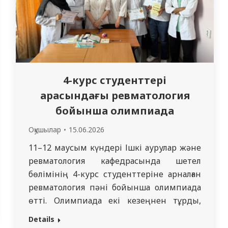
4-курс студенттері
арасындағы ревматология
бойынша олимпиада
Оқушылар
15.06.2026
11–12 маусым күндері Ішкі аурулар және
ревматология кафедрасында шетел
бөлімінің 4-курс студенттеріне арналған
ревматология пәні бойынша олимпиада
өтті. Олимпиада екі кезеңнен тұрды,
олардың әрқайсысы клиникалық ойлау
Details
мен теориялық білімнің әртүрлі