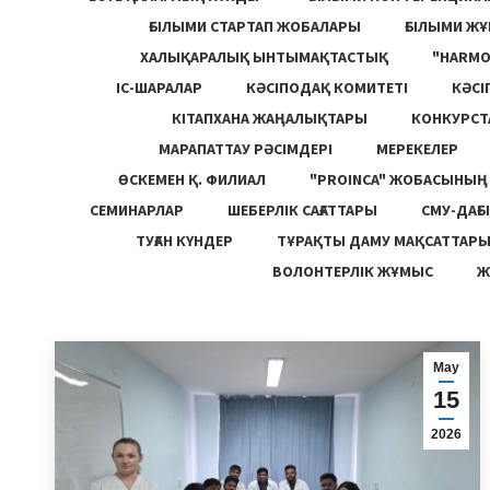
ҒЫЛЫМИ СТАРТАП ЖОБАЛАРЫ
ҒЫЛЫМИ Ж
ХАЛЫҚАРАЛЫҚ ЫНТЫМАҚТАСТЫҚ
"HARM
ІС-ШАРАЛАР
КӘСІПОДАҚ КОМИТЕТІ
КӘСІ
КІТАПХАНА ЖАҢАЛЫҚТАРЫ
КОНКУРСТ
МАРАПАТТАУ РӘСІМДЕРІ
МЕРЕКЕЛЕР
ӨСКЕМЕН Қ. ФИЛИАЛ
"PROINCA" ЖОБАСЫНЫ
СЕМИНАРЛАР
ШЕБЕРЛІК САҒАТТАРЫ
СМУ-ДАҒЫ
ТУҒАН КҮНДЕР
ТҰРАҚТЫ ДАМУ МАҚСАТТАР
ВОЛОНТЕРЛІК ЖҰМЫС
Ж
Мау
15
2026