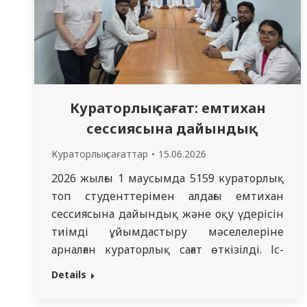
Кураторлық сағат: емтихан
сессиясына дайындық
Кураторлық сағаттар
15.06.2026
2026 жылғы 1 маусымда 5159 кураторлық
топ студенттерімен алдағы емтихан
сессиясына дайындық және оқу үдерісін
тиімді ұйымдастыру мәселелеріне
арналған кураторлық сағат өткізілді. Іс-
шараны Ішкі аурулар және ревматология
Details
кафедрасының ассистенті Петрова Ю.В.
ұйымдастырды. Кураторлық сағат