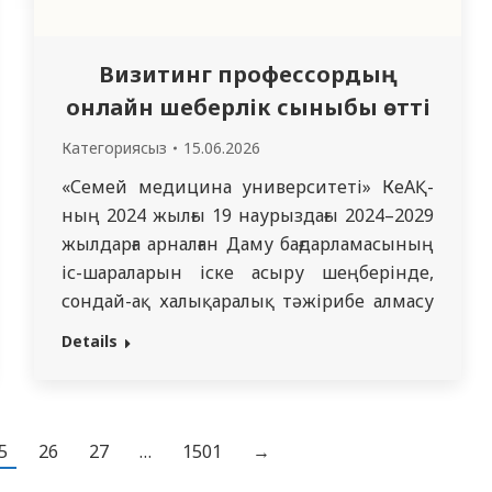
Визитинг профессордың
онлайн шеберлік сыныбы өтті
Категориясыз
15.06.2026
«Семей медицина университеті» КеАҚ-
ның 2024 жылғы 19 наурыздағы 2024–2029
жылдарға арналған Даму бағдарламасының
іс-шараларын іске асыру шеңберінде,
сондай-ақ халықаралық тәжірибе алмасу
мақсатында 2026 жылғы 08–12 маусым
Details
аралығында визитинг профессордың
онлайн форматтағы шеберлік сыныбы
өткізілді. Шеберлік сыныбын
Халықаралық жоғары медицина
5
26
27
…
1501
→
мектебінің қоғамдық денсаулық сақтау