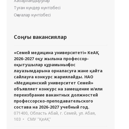
Хабарландырулар
Туған күндер күнтізбесі
Оқиғалар күнтізбесі
Соңғы вакансиялар
«Семей медицина университеті» КеАҚ
2026-2027 оқу жылына профессор-
оқытушылар құрамының бос
лауазымдарына орналасуға және қайта
сайлауға конкурс жариялайды. НАО
«Медицинский университет Семей»
объявляет конкурс на замещение и/или
переизбрание вакантных должностей
профессорско-преподавательского
состава на 2026-2027 учебный год.
071400, Область Абай, г. Семей, ул. Абая,
103
СМУ "ҚеАҚ"