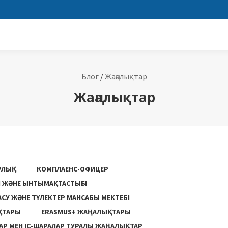
Блог
/
Жаңалықтар
Жаңалықтар
РЛЫҚ
КОМПЛАЕНС-ОФИЦЕР
ГІ ЖӘНЕ ЫНТЫМАҚТАСТЫҒЫ
АСУ ЖƏНЕ ТҮЛЕКТЕР МАНСАБЫ МЕКТЕБІ
ҚТАРЫ
ERASMUS+ ЖАҢАЛЫҚТАРЫ
Р МЕН ІС-ШАРАЛАР ТУРАЛЫ ЖАҢАЛЫҚТАР