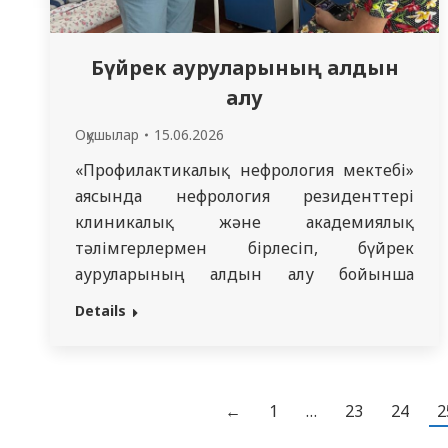
Бүйрек ауруларының алдын
алу
Оқушылар
15.06.2026
«Профилактикалық нефрология мектебі»
аясында нефрология резиденттері
клиникалық және академиялық
тәлімгерлермен бірлесіп, бүйрек
ауруларының алдын алу бойынша
халыққа ұсыныстар әзірледі.
Details
Амбулаториялық және стационарлық
науқастарға арналған ауызша
түсіндірмелермен бірге үлестірме
материалдар берілді, сондай-ақ
←
1
…
23
24
2
стационарлық науқастарға бүйрек