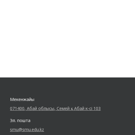
кафедрасының меңгерушісі, медицина
ғылымдарының кандидаты, доцент
Джусупов Кенеш Осконбаевич өткізді. Іс-
шараның тақырыбы:…
Мекенжайы
071400, Абай облысы, Семей қ., Абай к-сі 103
Эл. пошта
smu@smu.edu.kz