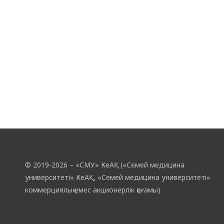
функциясын өзін-өзі бақылау бойынша
оқыту жүргізілді. Жұмыс Семей
қаласының №1 және №2 емханаларында,
бүйрек орталығының урология бөлімінде
және «Семей медицина университі»…
© 2019-2026 – «СМУ» КеАҚ («Семей медицина
университеті» КеАҚ, «Семей медицина университеті»
коммерциялық емес акционерлік қоғамы)