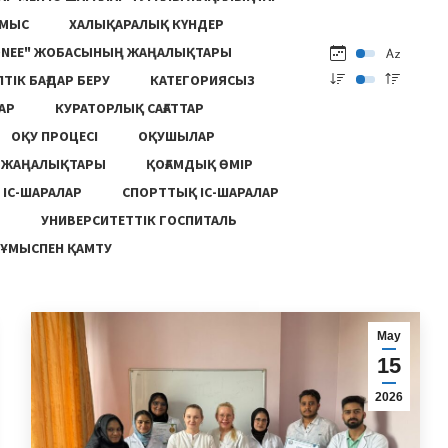
ҰМЫС
ХАЛЫҚАРАЛЫҚ КҮНДЕР
ONEE" ЖОБАСЫНЫҢ ЖАҢАЛЫҚТАРЫ
ПТІК БАҒДАР БЕРУ
КАТЕГОРИЯСЫЗ
АР
КУРАТОРЛЫҚ САҒАТТАР
ОҚУ ПРОЦЕСІ
ОҚУШЫЛАР
Ң ЖАҢАЛЫҚТАРЫ
ҚОҒАМДЫҚ ӨМІР
 ІС-ШАРАЛАР
СПОРТТЫҚ ІС-ШАРАЛАР
Ы
УНИВЕРСИТЕТТІК ГОСПИТАЛЬ
ҰМЫСПЕН ҚАМТУ
Мау
15
2026