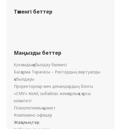
Төменгі беттер
Маңызды беттер
Қоғамдық қабылдау бөлмесі
Басқарма Төрағасы – Ректордың виртуалды
қабылдауы
Проректорлар мен декандардың блогы
«СМУ» КеАҚ сыбайлас жемқорлыққа қарсы
комитеті
Психологиялық қызмет
Комплаенс-офицер
Жаңалықтар