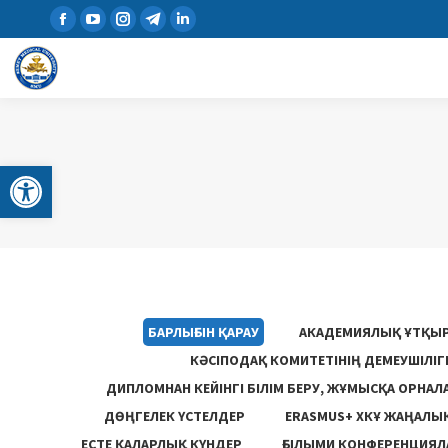
Open toolbar
БАРЛЫҒЫН ҚАРАУ
АКАДЕМИЯЛЫҚ ҰТҚЫ
КӘСІПОДАҚ КОМИТЕТІНІҢ ДЕМЕУШІЛІ
ДИПЛОМНАН КЕЙІНГІ БІЛІМ БЕРУ, ЖҰМЫСҚА ОРНАЛ
ДӨҢГЕЛЕК ҮСТЕЛДЕР
ERASMUS+ ХКҰ ЖАҢАЛЫ
ЕСТЕ ҚАЛАРЛЫҚ КҮНДЕР
ҒЫЛЫМИ КОНФЕРЕНЦИЯЛА