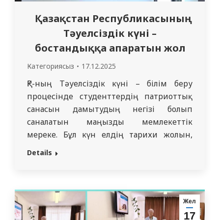
Қазақстан Республикасының
Тәуелсіздік күні –
бостандыққа апаратын жол
Категориясыз
17.12.2025
ҚР-ның Тәуелсіздік күні – білім беру
процесінде студенттердің патриоттық
санасын дамытудың негізі болып
саналатын маңызды мемлекеттік
мереке. Бұл күн елдің тарихи жолын,
ғылым, білім беру және денсаулық сақтау
Details
саласындағы жетістіктерін, сондай-ақ
тәуелсіз мемлекеттің дамуындағы
жастардың рөлін ойлауға мүмкіндік
береді. Тәуелсіздік күнінің
Жел
маңыздылығын талқылау
17