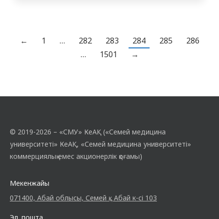
өткізілді. «Фармация» мамандығының
студенттерімен азаматтық ұстанымды,
патриотизмді және ұлттық
құндылықтарға құрметті қалыптастыруға
←
1
…
282
283
284
285
286
бағытталған интерактивті әңгімелер,
…
1501
→
презентациялар мен талқылаулар
ұйымдастырылды. Студенттер Қазақстан
тәуелсіздігінің қалыптасу кезеңдерін,
мемлекеттің дамуына жастардың қосқан
үлесін…
© 2019-2026 – «СМУ» КеАҚ («Семей медицина
университеті» КеАҚ, «Семей медицина университеті»
коммерциялық емес акционерлік қоғамы)
Мекенжайы
071400, Абай облысы, Семей қ., Абай к-сі 103
Эл. пошта