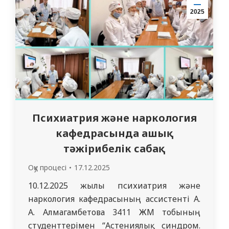
жауапкершілікті, ұлттық құндылықтарды
2025
құрметтеуді және студенттердің
болашақ кәсіби және әлеуметтік
миссиясын саналы…
Психиатрия және наркология
кафедрасында ашық
тәжірибелік сабақ
Оқу процесі
17.12.2025
10.12.2025 жылы психиатрия және
наркология кафедрасының ассистенті А.
А. Алмагамбетова 3411 ЖМ тобының
студенттерімен “Астениялық синдром.