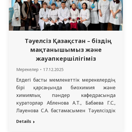
қаралды:…
Тәуелсіз Қазақстан – біздің
мақтанышымыз және
жауапкершілігіміз
Мерекелер
17.12.2025
Елдегі басты мемлекеттік мерекелердің
бірі қарсаңында биохимия және
химиялық пәндер кафедрасында
кураторлар Абленова А.Т., Бабаева Г.С.,
Лауенова С.А. бастамасымен Тәуелсіздік
күнінің тарихи маңызына арналған
Details
тәрбиелік-танымдық іс-шаралар