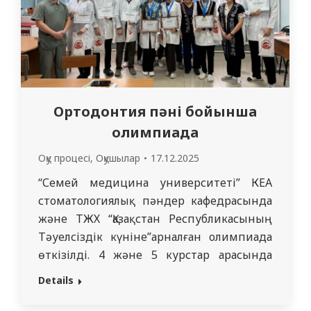
Ортодонтия пәні бойынша
олимпиада
Оқу процесі
,
Оқушылар
17.12.2025
“Семей медицина университеті” КЕАҚ
стоматологиялық пәндер кафедрасында
және ТЖХ “Қазақстан Республикасының
Тәуелсіздік күніне”арналған олимпиада
өткізілді. 4 және 5 курстар арасында
“Ортодонтия” пәні бойынша
Details
олимпиаданы доцент Ш. Ш. Абралина,
ассистенттер Г.Л. Касенова, М. Р. Мухтар,