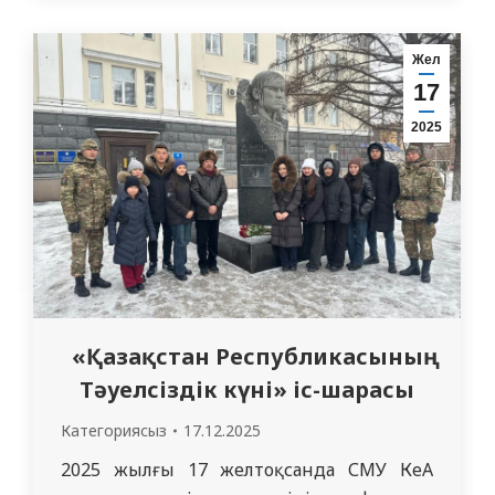
и. Н. Рахимжанов, К. Д. Өмирзакова, А. Б.
Сейтжанова, “Балалар
Жел
стоматологиясының” резиденттері Д. Н.
17
Калиева және А. Е. Касенов
2025
ұйымдастырды. ЖОО…
«Қазақстан Республикасының
Тәуелсіздік күні» іс-шарасы
Категориясыз
17.12.2025
2025 жылғы 17 желтоқсанда СМУ КеАҚ