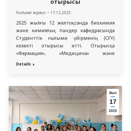
отырысы
Ғылыми жұмыс
17.12.2025
2025 жылғы 12 желтоқсанда биохимия
және химиялық пәндер кафедрасында
Студенттік ғылыми үйірменің (СҒҮ)
кезекті отырысы өтті. Отырысқа
«Фармация», «Медицина» және
«Стоматология» мамандықтарының білім
Details
алушылары, сондай-ақ кафедра
оқытушылары қатысты. Іс-шараның
негізгі мақсаты – студенттердің ғылыми-
зерттеу жұмыстарының өзекті
Жел
бағыттарын талқылау, студенттік
17
ғылыми үйірме жұмысының аралық
2025
қорытындыларын шығару және алдағы
ғылыми іс-шараларды жоспарлау.
Отырыс барысында келесі мәселелер