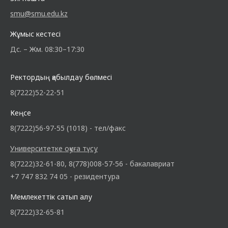
smu@smu.edu.kz
Жұмыс кестесі
Дс. – Жм. 08:30–17:30
Ректордың қабылдау бөлмесі
8(7222)52-22-51
Кеңсе
8(7222)56-97-55 (1018) - тел/факс
Университетке оқуға түсу
8(7222)32-61-80, 8(778)008-57-56 - бакалавриат
+7 747 832 74 05 - резидентура
Мемлекеттік сатып алу
8(7222)32-65-81