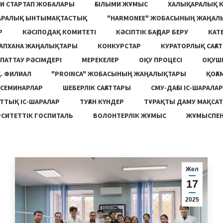
И СТАРТАП ЖОБАЛАРЫ
ҒЫЛЫМИ ЖҰМЫС
ХАЛЫҚАРАЛЫҚ 
АРАЛЫҚ ЫНТЫМАҚТАСТЫҚ
"HARMONEE" ЖОБАСЫНЫҢ ЖАҢАЛ
Р
КӘСІПОДАҚ КОМИТЕТІ
КӘСІПТІК БАҒДАР БЕРУ
КАТ
ТАПХАНА ЖАҢАЛЫҚТАРЫ
КОНКУРСТАР
КУРАТОРЛЫҚ САҒАТ
ПАТТАУ РӘСІМДЕРІ
МЕРЕКЕЛЕР
ОҚУ ПРОЦЕСІ
ОҚУШ
. ФИЛИАЛ
"PROINCA" ЖОБАСЫНЫҢ ЖАҢАЛЫҚТАРЫ
ҚОҒА
СЕМИНАРЛАР
ШЕБЕРЛІК САҒАТТАРЫ
СМУ-ДАҒЫ ІС-ШАРАЛАР
ТТЫҚ ІС-ШАРАЛАР
ТУҒАН КҮНДЕР
ТҰРАҚТЫ ДАМУ МАҚСА
СИТЕТТІК ГОСПИТАЛЬ
ВОЛОНТЕРЛІК ЖҰМЫС
ЖҰМЫСПЕН
Жел
17
2025