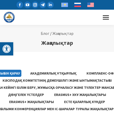
Блог
/
Жаңалықтар
Open toolbar
Жаңалықтар
ЫҒЫН ҚАРАУ
АКАДЕМИЯЛЫҚ ҰТҚЫРЛЫҚ
КОМПЛАЕНС-ОФ
КӘСІПОДАҚ КОМИТЕТІНІҢ ДЕМЕУШІЛІГІ ЖӘНЕ ЫНТЫМАҚТАСТЫҒЫ
 КЕЙІНГІ БІЛІМ БЕРУ, ЖҰМЫСҚА ОРНАЛАСУ ЖƏНЕ ТҮЛЕКТЕР МАНСА
ДӨҢГЕЛЕК ҮСТЕЛДЕР
ERASMUS+ ХКҰ ЖАҢАЛЫҚТАРЫ
ERASMUS+ ЖАҢАЛЫҚТАРЫ
ЕСТЕ ҚАЛАРЛЫҚ КҮНДЕР
ҒЫЛЫМИ КОНФЕРЕНЦИЯЛАР МЕН ІС-ШАРАЛАР ТУРАЛЫ ЖАҢАЛЫҚТАР