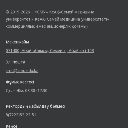
© 2019-2026 – «СМУ» КеАҚ («Семей медицина
университеті» КеАҚ, «Семей медицина университеті»
коммерциялық емес акционерлік қоғамы)
Мекенжайы
071400, Абай облысы, Семей қ., Абай к-сі 103
Эл. пошта
smu@smu.edu.kz
Жұмыс кестесі
Дс. – Жм. 08:30–17:30
Ректордың қабылдау бөлмесі
8(7222)52-22-51
Кеңсе