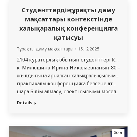
№1 мамандандырылған өрт сөндіру
Студенттердің тұрақты даму
бөліміне, «Өрт күзеті мұражайына»
мақсаттары контекстінде
барды. Бұл экскурсия бізге өрт сөндіруші
халықаралық конференцияға
мамандығының маңыздылығы мен
батылдығын жақсы…
қатысуы
Тұрақты даму мақсаттары
15.12.2025
2104 кураторлық тобының студенттері Құсайын Ақ
к. Милюшина Ирина Николаевнаның 80 -
жылдығына арналған халықаралық ғылыми–
практикалық конференцияға белсене қатысты. Іс-
шара Білім алмасу, өзекті ғылыми мәселелерді 
атап айтқанда ТДМ 4 “сапалы білім беру“ мақсат
Details
алушылардың ғылыми ойлауын, зерттеу құзыретті
қимыл көкжиегін кеңейте отырып және халықарал
шараларға қатысуы білім беру үдерісіндегі ғыл
бәсекеге қабілетті мамандарды даярлауға үлес қос
Жел