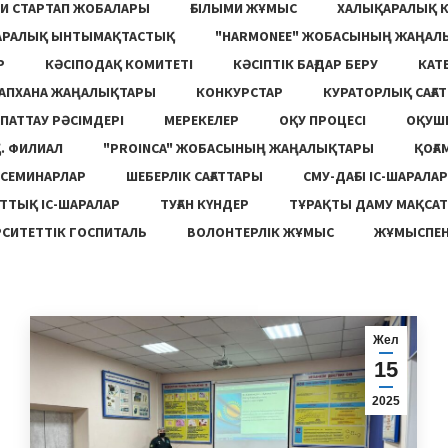
И СТАРТАП ЖОБАЛАРЫ
ҒЫЛЫМИ ЖҰМЫС
ХАЛЫҚАРАЛЫҚ 
АРАЛЫҚ ЫНТЫМАҚТАСТЫҚ
"HARMONEE" ЖОБАСЫНЫҢ ЖАҢАЛ
Р
КӘСІПОДАҚ КОМИТЕТІ
КӘСІПТІК БАҒДАР БЕРУ
КАТ
ТАПХАНА ЖАҢАЛЫҚТАРЫ
КОНКУРСТАР
КУРАТОРЛЫҚ САҒАТ
ПАТТАУ РӘСІМДЕРІ
МЕРЕКЕЛЕР
ОҚУ ПРОЦЕСІ
ОҚУШ
. ФИЛИАЛ
"PROINCA" ЖОБАСЫНЫҢ ЖАҢАЛЫҚТАРЫ
ҚОҒА
СЕМИНАРЛАР
ШЕБЕРЛІК САҒАТТАРЫ
СМУ-ДАҒЫ ІС-ШАРАЛАР
ТТЫҚ ІС-ШАРАЛАР
ТУҒАН КҮНДЕР
ТҰРАҚТЫ ДАМУ МАҚСА
СИТЕТТІК ГОСПИТАЛЬ
ВОЛОНТЕРЛІК ЖҰМЫС
ЖҰМЫСПЕН
Жел
15
2025