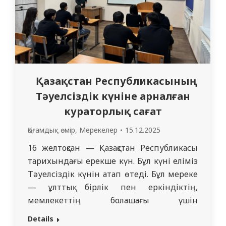
Қазақстан Республикасының
Тәуелсіздік күніне арналған
кураторлық сағат
Қоғамдық өмір
,
Мерекелер
15.12.2025
16 желтоқсан — Қазақстан Республикасы
тарихындағы ерекше күн. Бұл күні еліміз
Тәуелсіздік күнін атап өтеді. Бұл мереке
— ұлттық бірлік пен еркіндіктің,
мемлекеттің болашағы үшін
жауапкершіліктің символы. Осы айтулы
Details