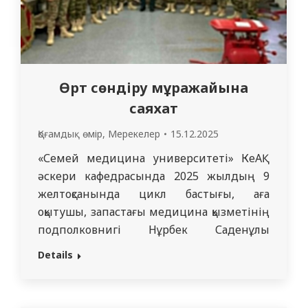
Өрт сөндіру мұражайына
саяхат
Қоғамдық өмір
,
Мерекелер
15.12.2025
«Семей медицина университеті» КеАҚ
әскери кафедрасында 2025 жылдың 9
желтоқсанында цикл бастығы, аға
оқытушы, запастағы медицина қызметінің
подполковнигі Нұрбек Саденұлы
Смаиловтың басшылығымен әскери
Details
кафедрның 311 және 312 топ
студенттерімен тәрбие сағаты өткізілді.
Тәрбие іс-шарасы аясында студенттер