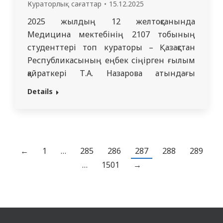
Кураторлық сағаттар
15.12.2025
2025 жылдың 12 желтоқсанында
Медицина мектебінің 2107 тобының
студенттері топ кураторы – Қазақстан
Республикасының еңбек сіңірген ғылым
қайраткері Т.А. Назарова атындағы
физиологиялық пәндер кафедрасының
Details
доценті А.С. Сайдахметовамен бірге
Невзоровтар отбасылық бейнелеу өнері
мұражайында болды. 2 қабаттан тұратын
осы үлкен мұражайда біз Қазақстанның
қорындағы көркем құндылықтардың бай
←
1
…
285
286
287
288
289
коллекциясымен таныстық. Мұражай
…
1501
→
қызметкерінің әңгімесіне сүйене отырып,
ғажайып дүниеге…