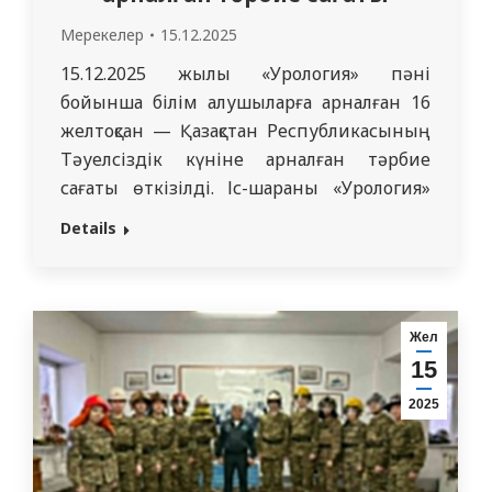
Мерекелер
15.12.2025
15.12.2025 жылы «Урология» пәні
бойынша білім алушыларға арналған 16
желтоқсан — Қазақстан Республикасының
Тәуелсіздік күніне арналған тәрбие
сағаты өткізілді. Іс-шараны «Урология»
пәнінің ассистенттері Аккалиев М.Н.,
Details
Бухариева С.С., Базарбеков Р.Ж., Кусаинов
А.М. ұйымдастырды. Іс-шара барысында
білім алушылар тәуелсіз мемлекеттің
қалыптасуындағы тарихи кезеңдермен,
Жел
Тәуелсіздік күнінің Қазақстан халқы үшін
15
маңызымен, сондай-ақ егемендік
2025
жылдарындағы елдің негізгі
жетістіктерімен танысты. Патриотизм,…