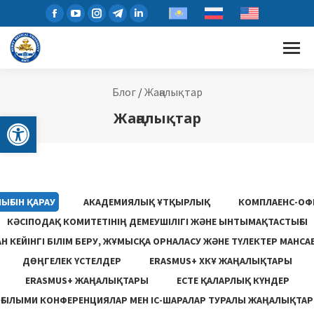
Блог
/
Жаңалықтар
Open toolbar
Жаңалықтар
ЫҒЫН ҚАРАУ
АКАДЕМИЯЛЫҚ ҰТҚЫРЛЫҚ
КОМПЛАЕНС-ОФ
КӘСІПОДАҚ КОМИТЕТІНІҢ ДЕМЕУШІЛІГІ ЖӘНЕ ЫНТЫМАҚТАСТЫҒЫ
 КЕЙІНГІ БІЛІМ БЕРУ, ЖҰМЫСҚА ОРНАЛАСУ ЖƏНЕ ТҮЛЕКТЕР МАНСА
ДӨҢГЕЛЕК ҮСТЕЛДЕР
ERASMUS+ ХКҰ ЖАҢАЛЫҚТАРЫ
ERASMUS+ ЖАҢАЛЫҚТАРЫ
ЕСТЕ ҚАЛАРЛЫҚ КҮНДЕР
ҒЫЛЫМИ КОНФЕРЕНЦИЯЛАР МЕН ІС-ШАРАЛАР ТУРАЛЫ ЖАҢАЛЫҚТАР