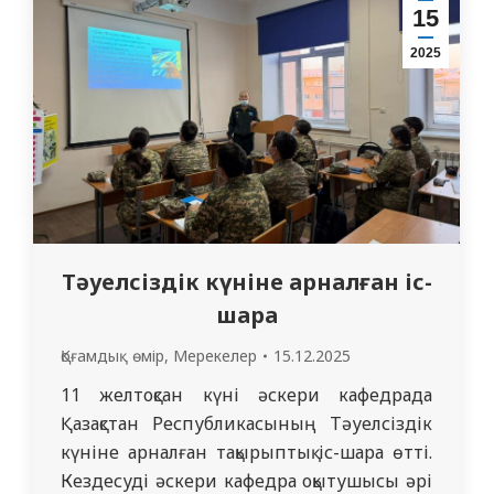
Профессор Н. А. Хлопова атындағы
15
анатомия, гистология және топографиялық анатомия кафедрасының оқытушысы, Садықова Динара Ормбайқызы
2025
Тәуелсіздік күніне арналған іс-
шара
Қоғамдық өмір
,
Мерекелер
15.12.2025
11 желтоқсан күні әскери кафедрада
Қазақстан Республикасының Тәуелсіздік
күніне арналған тақырыптық іс-шара өтті.
Кездесуді әскери кафедра оқытушысы әрі