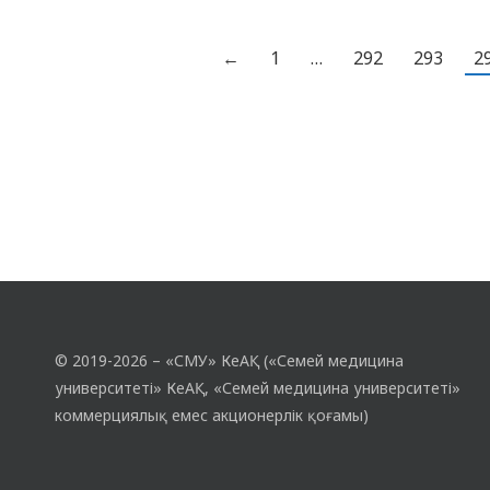
(Мәскеу қ., Ресей) екі апталық оқудан өтті.
Оқу барысында…
←
1
…
292
293
2
© 2019-2026 – «СМУ» КеАҚ («Семей медицина
университеті» КеАҚ, «Семей медицина университеті»
коммерциялық емес акционерлік қоғамы)