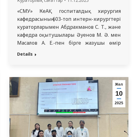
Кураторлық сағаттар
11.12.2025
«СМУ» КеАҚ госпиталдық хирургия
кафедрасының 603-топ интерн-хирургтері
кураторларымен Абдрахманов С. Т., және
кафедра оқытушылары Әуенов М. Ә. мен
Масалов А. Е.-пен бірге жазушы өмір
сүріп, шығармашылықпен айналысқан
Details
үйде орналасқан Ф. М. Достоевский
мұражайына барды. Бұл экскурсия
студенттерге арналған мәдени-
ағартушылық бағдарламаның бір бөлігі
Жел
болды. Мұражайға бару кезінде интерн-
10
дәрігерлер Ф. М. Достоевскийдің өмірі
2025
мен шығармашылығының тарихымен
танысып,…