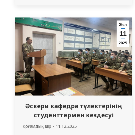
терапиясының заманауи аспектілері»
тақырыбында дөңгелек үстел
ұйымдастырды. Шақырылған
Жел
спикерлердің қатарында ішек аурулары
11
бойынша мамандар: Досжан Айнур
2025
Дүккенбайқызы, PhD, Ұлттық ғылыми
медициналық орталықтың терапия
бөлімінің меңгерушісі, гастроэнтеролог;
Асылтай Наурызбайқызы Наурызбаева,
гастроэнтеролог, проктолог және…
Әскери кафедра түлектерінің
студенттермен кездесуі
Қоғамдық өмір
11.12.2025