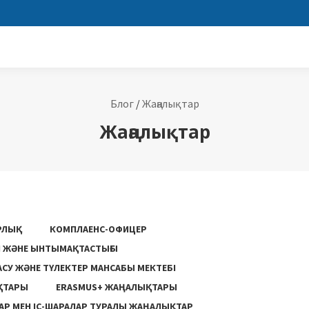
Блог
/
Жаңалықтар
Жаңалықтар
РЛЫҚ
КОМПЛАЕНС-ОФИЦЕР
ГІ ЖӘНЕ ЫНТЫМАҚТАСТЫҒЫ
АСУ ЖƏНЕ ТҮЛЕКТЕР МАНСАБЫ МЕКТЕБІ
ҚТАРЫ
ERASMUS+ ЖАҢАЛЫҚТАРЫ
Р МЕН ІС-ШАРАЛАР ТУРАЛЫ ЖАҢАЛЫҚТАР