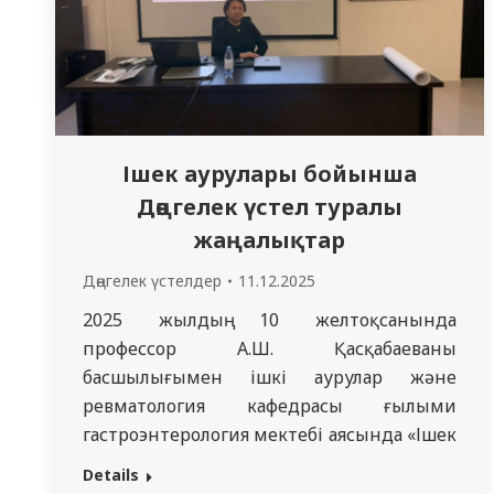
Ішек аурулары бойынша
Дөңгелек үстел туралы
жаңалықтар
Дөңгелек үстелдер
11.12.2025
2025 жылдың 10 желтоқсанында
профессор А.Ш. Қасқабаеваның
басшылығымен ішкі аурулар және
ревматология кафедрасы ғылыми
гастроэнтерология мектебі аясында «Ішек
ауруларының дифференциалды
Details
диагностикасы мен стратегиялық