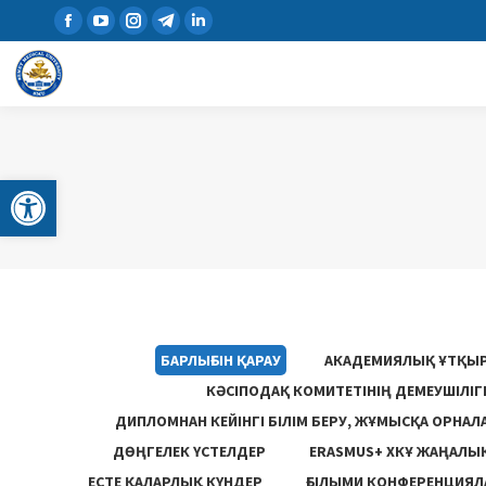
Open toolbar
БАРЛЫҒЫН ҚАРАУ
АКАДЕМИЯЛЫҚ ҰТҚЫ
КӘСІПОДАҚ КОМИТЕТІНІҢ ДЕМЕУШІЛІ
ДИПЛОМНАН КЕЙІНГІ БІЛІМ БЕРУ, ЖҰМЫСҚА ОРНАЛ
ДӨҢГЕЛЕК ҮСТЕЛДЕР
ERASMUS+ ХКҰ ЖАҢАЛЫ
ЕСТЕ ҚАЛАРЛЫҚ КҮНДЕР
ҒЫЛЫМИ КОНФЕРЕНЦИЯЛА