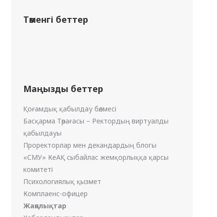
Төменгі беттер
Маңызды беттер
Қоғамдық қабылдау бөлмесі
Басқарма Төрағасы – Ректордың виртуалды
қабылдауы
Проректорлар мен декандардың блогы
«СМУ» КеАҚ сыбайлас жемқорлыққа қарсы
комитеті
Психологиялық қызмет
Комплаенс-офицер
Жаңалықтар