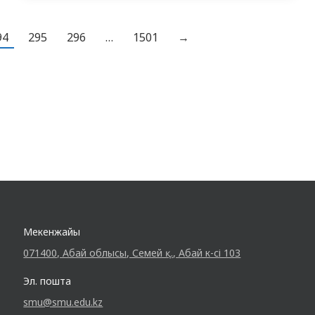
министрлігінің 2025 жылғы 4 қыркүйектегі
№ 10-1-10 / 10717-шығыс хатына сүйене
94
295
296
…
1501
→
отырып, 10 қыркүйекте «Жүкті әйелдер,
босанатын әйелдер және босанатын
әйелдер арасындағы жедел
респираторлық аурулар» тақырыбында
семинар…
Мекенжайы
071400, Абай облысы, Семей қ., Абай к-сі 103
Эл. пошта
smu@smu.edu.kz