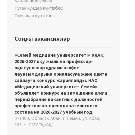
Хабарландырулар
Туған күндер күнтізбесі
Оқиғалар күнтізбесі
Соңғы вакансиялар
«Семей медицина университеті» КеАҚ
2026-2027 оқу жылына профессор-
оқытушылар құрамының бос
лауазымдарына орналасуға және қайта
сайлауға конкурс жариялайды. НАО
«Медицинский университет Семей»
объявляет конкурс на замещение и/или
переизбрание вакантных должностей
профессорско-преподавательского
состава на 2026-2027 учебный год.
071400, Область Абай, г. Семей, ул. Абая,
103
СМУ "ҚеАҚ"