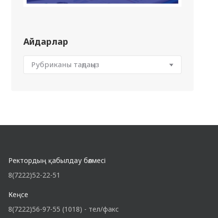
Айдарлар
Ректордың қабылдау бөлмесі
8(7222)52-22-51
Кеңсе
8(7222)56-97-55 (1018) - тел/факс