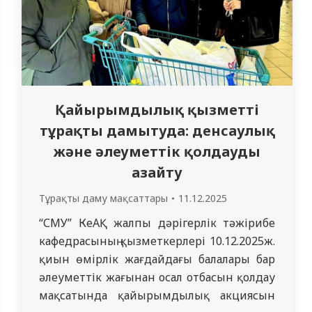
Қайырымдылық қызметті
тұрақты дамытуда: денсаулық
және әлеуметтік қолдауды
азайту
Тұрақты даму мақсаттары
11.12.2025
“СМУ” КеАҚ жалпы дәрігерлік тәжірибе
кафедрасының қызметкерлері 10.12.2025ж.
қиын өмірлік жағдайдағы балалары бар
әлеуметтік жағынан осал отбасын қолдау
мақсатында қайырымдылық акциясын