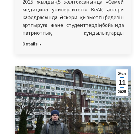
2025 жылдың 5 желтоқсанында «Семей
медицина университеті» КеАҚ әскери
кафедрасында Әскери қызметтің беделін
арттыруға және студенттердің бойында
патриоттық құндылықтарды
қалыптастыруға бағытталған тәрбиелік
Details
іс-шарасы өтті. Цикл бастығы, запастағы
медицина қызметінің подполковнигі
Нұрбек Сәденұлы Смаиыловтың
жетекшілігімен бүгінде Қазақстан
Жел
Республикасының түрлі әскери
11
бөлімдерінде қызмет өткеріп жүрген
2025
кафедра түлектерінің студенттермен
кездесуі ұйымдастырылды. Кездесуге: *
Сакибаев Дамир Рахметолдаұлы –
медицина…