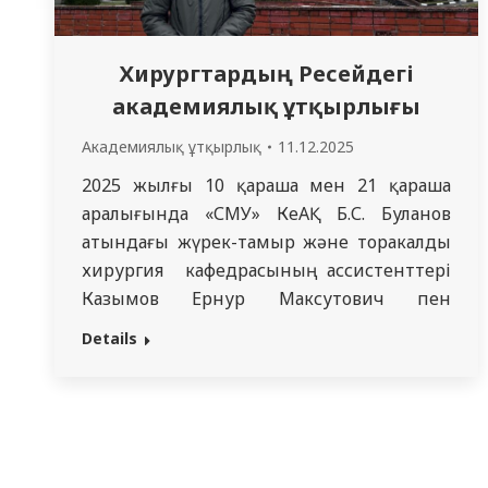
Хирургтардың Ресейдегі
академиялық ұтқырлығы
Академиялық ұтқырлық
11.12.2025
2025 жылғы 10 қараша мен 21 қараша
аралығында «СМУ» КеАҚ Б.С. Буланов
атындағы жүрек-тамыр және торакалды
хирургия кафедрасының ассистенттері
Казымов Ернур Максутович пен
Мухаметханов Рустам Бекбулатович
Details
жүректің ишемиялық ауруы мен жүректің
жүре пайда болған ақаулары хирургиясы
бойынша А.Н. Бакулев атындағы жүрек-
қантамыр хирургиясы ұлттық
медициналық зерттеу орталығында