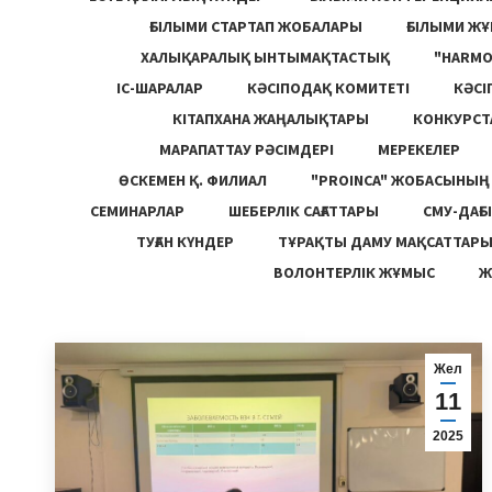
ҒЫЛЫМИ СТАРТАП ЖОБАЛАРЫ
ҒЫЛЫМИ Ж
ХАЛЫҚАРАЛЫҚ ЫНТЫМАҚТАСТЫҚ
"HARM
ІС-ШАРАЛАР
КӘСІПОДАҚ КОМИТЕТІ
КӘСІ
КІТАПХАНА ЖАҢАЛЫҚТАРЫ
КОНКУРСТ
МАРАПАТТАУ РӘСІМДЕРІ
МЕРЕКЕЛЕР
ӨСКЕМЕН Қ. ФИЛИАЛ
"PROINCA" ЖОБАСЫНЫ
СЕМИНАРЛАР
ШЕБЕРЛІК САҒАТТАРЫ
СМУ-ДАҒЫ
ТУҒАН КҮНДЕР
ТҰРАҚТЫ ДАМУ МАҚСАТТАР
ВОЛОНТЕРЛІК ЖҰМЫС
Ж
Жел
11
2025