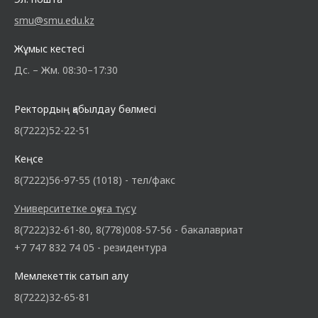
smu@smu.edu.kz
Жұмыс кестесі
Дс. – Жм. 08:30–17:30
Ректордың қабылдау бөлмесі
8(7222)52-22-51
Кеңсе
8(7222)56-97-55 (1018) - тел/факс
Университетке оқуға түсу
8(7222)32-61-80, 8(778)008-57-56 - бакалавриат
+7 747 832 74 05 - резидентура
Мемлекеттік сатып алу
8(7222)32-65-81