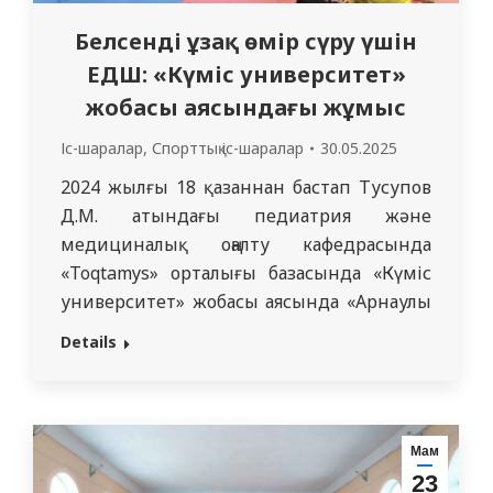
Белсенді ұзақ өмір сүру үшін
ЕДШ: «Күміс университет»
жобасы аясындағы жұмыс
Іс-шаралар
,
Спорттық іс-шаралар
30.05.2025
2024 жылғы 18 қазаннан бастап Тусупов
Д.М. атындағы педиатрия және
медициналық оңалту кафедрасында
«Toqtamys» орталығы базасында «Күміс
университет» жобасы аясында «Арнаулы
әлеуметтік қызметтер және белсенді
Details
ұзақ өмір сүру орталығы» КММ белсенді
ұзақ өмір сүру орталығының қызмет
алушыларына арналған емдік дене
шынықтыру сабақтары өткізіліп келеді.
Мам
Жоба аясындағы іс-шаралар кафедра
23