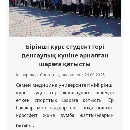
Бірінші курс студенттері
денсаулық күніне арналған
шараға қатысты
Іс-шаралар
,
Спорттық іс-шаралар
26.09.2025
Семей медицина университетінің бірінші
курс студенттері жағалаудағы аллеяда
өткен спорттық шараға қатысты. Ер
балалар мен қыздар екі топқа бөлініп
кроссфит және зумба жаттығуларын
жасады. Одан кейін бадминтон және
Details