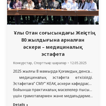
Ұлы Отан соғысындағы Жеңістің
80 жылдығына арналған
әскери – медициналық
эстафета
Конкурстар
,
Спорттық іс-шаралар
12.05.2025
2025 жылғы 8 мамырда Қоғамдық денсаулық сақта
медициналық эстафета өткізілді.
Эстафетаға” СМУ” КЕАҚ әскери кафедрасында оқ
бойынша практикалық мәселелер пысықталды. Э
үшін грамоталармен және медальдармен марапат
Тәрбие жұмысына жауапты
Details