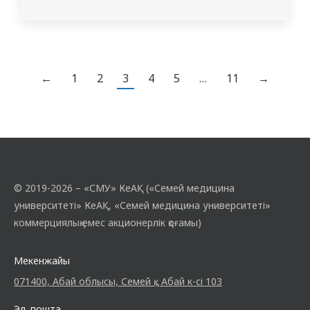
медицина қызметінің подполковнигі Н. Смаилов
←
1
2
3
4
5
…
11
→
© 2019-2026 – «СМУ» КеАҚ («Семей медицина
университеті» КеАҚ, «Семей медицина университеті»
коммерциялық емес акционерлік қоғамы)
Мекенжайы
071400, Абай облысы, Семей қ., Абай к-сі 103
Эл. пошта