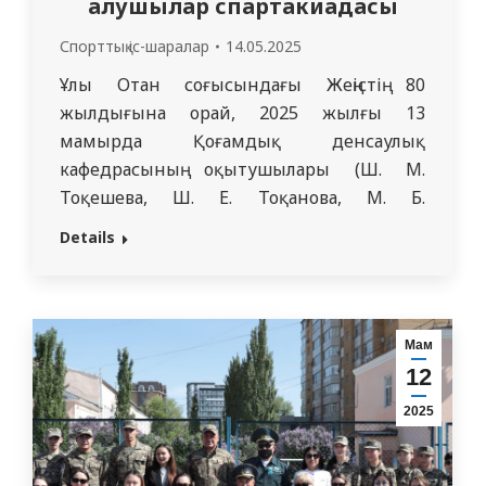
алушылар спартакиадасы
Спорттық іс-шаралар
14.05.2025
Ұлы Отан соғысындағы Жеңістің 80
жылдығына орай, 2025 жылғы 13
мамырда Қоғамдық денсаулық
кафедрасының оқытушылары (Ш. М.
Тоқешева, Ш. Е. Тоқанова, М. Б.
Бейсенгазина, А. К. Исаева) “Қоғамдық
Details
денсаулық сақтау” (401 топ), “Қоғамдық
денсаулық” (301 топ), “Стоматология “(311
топ), “Медициналық-профилактикалық
іс” (201 топ), сондай-ақ “Жалпы
Мам
медицина” (4422, 4316 топ)
12
мамандықтарының студенттеріне
2025
арналған спартакиада ұйымдастырды.
Бұл…