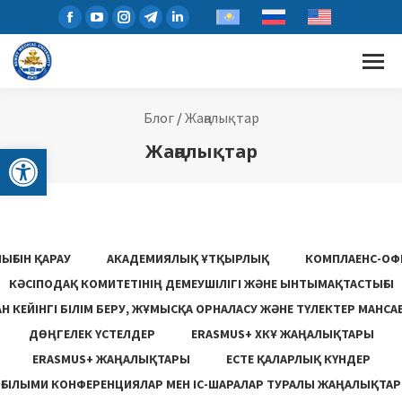
Блог
/
Жаңалықтар
Open toolbar
Жаңалықтар
ЫҒЫН ҚАРАУ
АКАДЕМИЯЛЫҚ ҰТҚЫРЛЫҚ
КОМПЛАЕНС-ОФ
КӘСІПОДАҚ КОМИТЕТІНІҢ ДЕМЕУШІЛІГІ ЖӘНЕ ЫНТЫМАҚТАСТЫҒЫ
 КЕЙІНГІ БІЛІМ БЕРУ, ЖҰМЫСҚА ОРНАЛАСУ ЖƏНЕ ТҮЛЕКТЕР МАНСА
ДӨҢГЕЛЕК ҮСТЕЛДЕР
ERASMUS+ ХКҰ ЖАҢАЛЫҚТАРЫ
ERASMUS+ ЖАҢАЛЫҚТАРЫ
ЕСТЕ ҚАЛАРЛЫҚ КҮНДЕР
ҒЫЛЫМИ КОНФЕРЕНЦИЯЛАР МЕН ІС-ШАРАЛАР ТУРАЛЫ ЖАҢАЛЫҚТАР