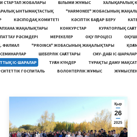
И СТАРТАП ЖОБАЛАРЫ
ҒЫЛЫМИ ЖҰМЫС
ХАЛЫҚАРАЛЫҚ 
АРАЛЫҚ ЫНТЫМАҚТАСТЫҚ
"HARMONEE" ЖОБАСЫНЫҢ ЖАҢАЛ
Р
КӘСІПОДАҚ КОМИТЕТІ
КӘСІПТІК БАҒДАР БЕРУ
КАТ
ТАПХАНА ЖАҢАЛЫҚТАРЫ
КОНКУРСТАР
КУРАТОРЛЫҚ САҒАТ
ПАТТАУ РӘСІМДЕРІ
МЕРЕКЕЛЕР
ОҚУ ПРОЦЕСІ
ОҚУШ
. ФИЛИАЛ
"PROINCA" ЖОБАСЫНЫҢ ЖАҢАЛЫҚТАРЫ
ҚОҒА
СЕМИНАРЛАР
ШЕБЕРЛІК САҒАТТАРЫ
СМУ-ДАҒЫ ІС-ШАРАЛАР
ТТЫҚ ІС-ШАРАЛАР
ТУҒАН КҮНДЕР
ТҰРАҚТЫ ДАМУ МАҚСА
СИТЕТТІК ГОСПИТАЛЬ
ВОЛОНТЕРЛІК ЖҰМЫС
ЖҰМЫСПЕН
Қыр
26
2025