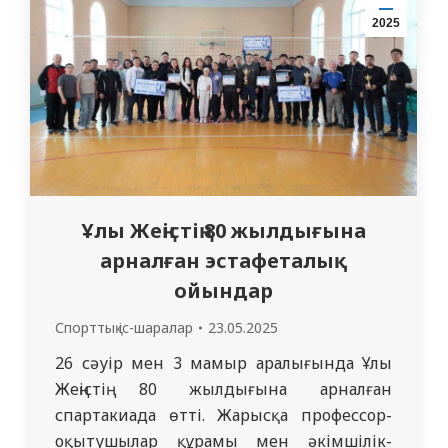
меңгерушісі, м.ғ.к. Алимбаева А.Р. және
2025
кафедра…
Ұлы Жеңістің 80 жылдығына
арналған эстафеталық
ойындар
Спорттық іс-шаралар
23.05.2025
26 сәуір мен 3 мамыр аралығында Ұлы
Жеңістің 80 жылдығына арналған
спартакиада өтті. Жарысқа профессор-
оқытушылар құрамы мен әкімшілік-