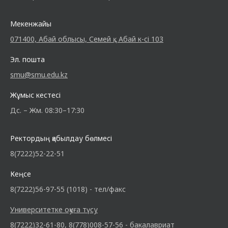
Мекенжайы
071400, Абай облысы, Семей қ., Абай к-сі 103
Эл. пошта
smu@smu.edu.kz
Жұмыс кестесі
Дс. – Жм. 08:30–17:30
Ректордың қабылдау бөлмесі
8(7222)52-22-51
Кеңсе
8(7222)56-97-55 (1018) - тел/факс
Университетке оқуға түсу
8(7222)32-61-80, 8(778)008-57-56 - бакалавриат