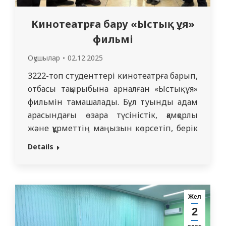
Кинотеатрға бару «Ыстық ұя»
фильмі
Оқушылар
02.12.2025
3222-топ студенттері кинотеатрға барып,
отбасы тақырыбына арналған «Ыстық ұя»
фильмін тамашалады. Бұл туынды адам
арасындағы өзара түсіністік, қамқорлық
және құрметтің маңызын көрсетіп, берік
отбасының негізін айқындайды. Осындай
Details
мәдени шаралар студенттердің
эмоционалдық дамуына, адамаралық
қарым-қатынастарды терең түсінуіне және
әлеуметтік құндылықтарды бағалауына
Жел
ықпал етеді. Медициналық университет
2
студенттері үшін эмпатия, адамға құрмет