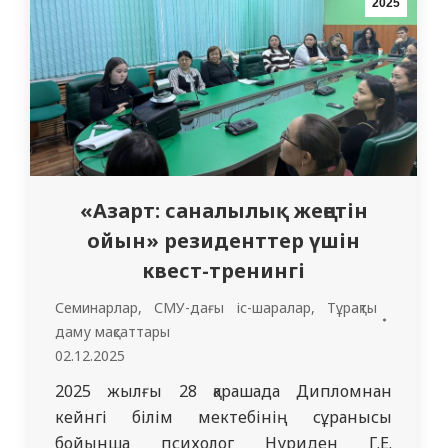
2025
және сезімталдық секілді қасиеттердің
маңызы зор,…
«Азарт: саналылық жеңетін
ойын» резиденттер үшін
квест-тренингі
Семинарлар
,
СМУ-дағы іс-шаралар
,
Тұрақты
даму мақсаттары
02.12.2025
2025 жылғы 28 қарашада Дипломнан
кейнгі білім мектебінің сұранысы
бойынша психолог Нуриден Г.Е.