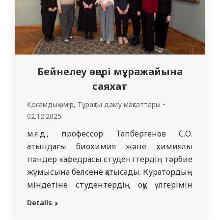
алдын алу туралы хабардарлықты…
Бейнелеу өңері мұражайына
саяхат
Қоғамдық өмір
,
Тұрақты даму мақсаттары
02.12.2025
м.ғ.д., профессор Тапбергенов С.О.
атындағы биохимия және химиялық
пәндер кафедрасы студенттердің тәрбие
жұмысына белсене қатысады. Куратордың
міндетіне студентердің оқу үлгерімін
бақылау ғана емес, сонымен бірге
Details
адамгершілік және эстетикалық