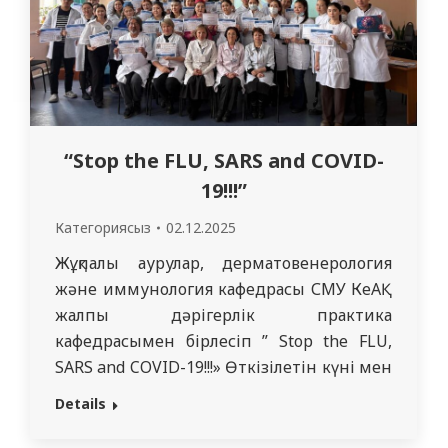
“Stop the FLU, SARS and COVID-
19!!!”
Категориясыз
02.12.2025
Жұқпалы аурулар, дерматовенерология
және иммунология кафедрасы СМУ КеАҚ
жалпы дәрігерлік практика
кафедрасымен бірлесіп ” Stop the FLU,
SARS and COVID-19!!!» Өткізілетін күні мен
орны: 2025 жылғы 9 желтоқсан, басталуы
Details
сағат 09: 00-де, СМУ КеАҚ УГ конференц-
залы (ЖБХ корпусы). Қатысушылар: ЖТД