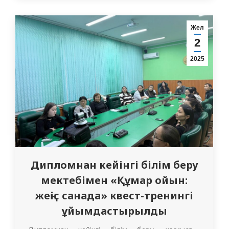
интерндері 619, 604, 607, 606, 620, 602
топтары, “Жалпы
Жел
медицина”факультетінің 5314 тобы,
2
қазіргі уақытта кафедраларда…
2025
Дипломнан кейінгі білім беру
мектебімен «Құмар ойын:
жеңіс санада» квест-тренингі
ұйымдастырылды