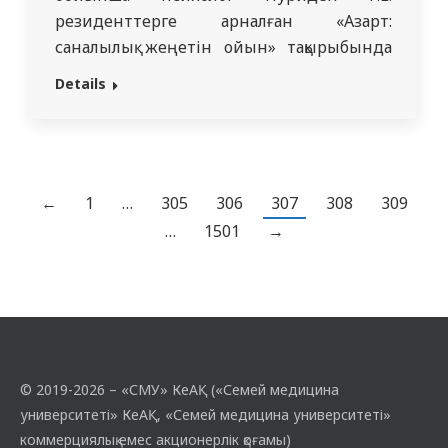
резиденттерге арналған «Азарт:
саналылық жеңетін ойын» тақырыбында
квесттренинг өткізді. Тренинг бірнеше
Details
интерактивті станциялардан тұрды,
әрқайсысы қатысушыларға құмар ойындар
мен онымен байланысты тәуекелдер
тақырыбын әр түрлі қырынан зерттеуге
мүмкіндік берді. Бірінші станция,
←
1
…
305
306
307
308
309
«Ойыншы психологиясы», тақырыптық
…
1501
→
бейне баянды қаралып, талқыланды. Екінші
станция, «Сандардағы құмар…
© 2019-2026 – «СМУ» КеАҚ («Семей медицина
университеті» КеАҚ, «Семей медицина университеті»
коммерциялық емес акционерлік қоғамы)