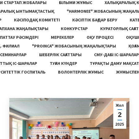
И СТАРТАП ЖОБАЛАРЫ
ҒЫЛЫМИ ЖҰМЫС
ХАЛЫҚАРАЛЫҚ 
АРАЛЫҚ ЫНТЫМАҚТАСТЫҚ
"HARMONEE" ЖОБАСЫНЫҢ ЖАҢАЛ
Р
КӘСІПОДАҚ КОМИТЕТІ
КӘСІПТІК БАҒДАР БЕРУ
КАТ
ТАПХАНА ЖАҢАЛЫҚТАРЫ
КОНКУРСТАР
КУРАТОРЛЫҚ САҒАТ
ПАТТАУ РӘСІМДЕРІ
МЕРЕКЕЛЕР
ОҚУ ПРОЦЕСІ
ОҚУШ
. ФИЛИАЛ
"PROINCA" ЖОБАСЫНЫҢ ЖАҢАЛЫҚТАРЫ
ҚОҒА
СЕМИНАРЛАР
ШЕБЕРЛІК САҒАТТАРЫ
СМУ-ДАҒЫ ІС-ШАРАЛАР
ТТЫҚ ІС-ШАРАЛАР
ТУҒАН КҮНДЕР
ТҰРАҚТЫ ДАМУ МАҚСА
СИТЕТТІК ГОСПИТАЛЬ
ВОЛОНТЕРЛІК ЖҰМЫС
ЖҰМЫСПЕН
Жел
2
2025