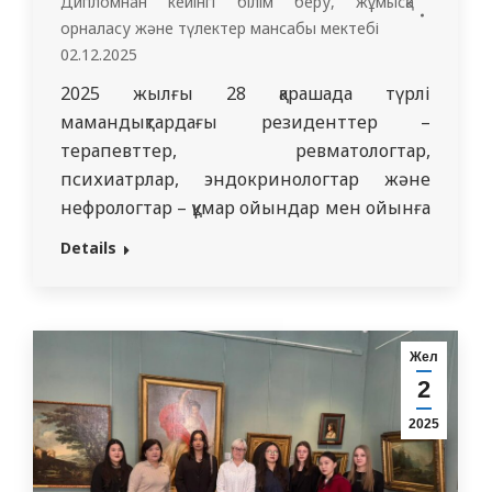
Дипломнан кейінгі білім беру, жұмысқа
орналасу жəне түлектер мансабы мектебі
02.12.2025
2025 жылғы 28 қарашада түрлі
мамандықтардағы резиденттер –
терапевттер, ревматологтар,
психиатрлар, эндокринологтар және
нефрологтар – құмар ойындар мен ойынға
тәуелділіктің мәселесіне арналған
Details
интерактивті квестке қатысты. Тренинг
ДКББМ деканы Мусабекова Жанна
Асемкановна , декан орынбасары
Бейсегажина Замзагуль Рымжановна
Жел
және университет психологы Галима
2
Ерланқызы Нуриденмен бірлесіп
2025
ұйымдастырылып, құмар ойындардың
механизмдері мен ойын тәуелділігінің