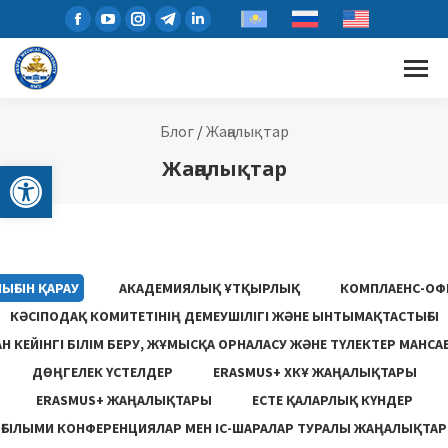
Блог
/
Жаңалықтар
Open toolbar
Жаңалықтар
ЫҒЫН ҚАРАУ
АКАДЕМИЯЛЫҚ ҰТҚЫРЛЫҚ
КОМПЛАЕНС-ОФ
КӘСІПОДАҚ КОМИТЕТІНІҢ ДЕМЕУШІЛІГІ ЖӘНЕ ЫНТЫМАҚТАСТЫҒЫ
 КЕЙІНГІ БІЛІМ БЕРУ, ЖҰМЫСҚА ОРНАЛАСУ ЖƏНЕ ТҮЛЕКТЕР МАНСА
ДӨҢГЕЛЕК ҮСТЕЛДЕР
ERASMUS+ ХКҰ ЖАҢАЛЫҚТАРЫ
ERASMUS+ ЖАҢАЛЫҚТАРЫ
ЕСТЕ ҚАЛАРЛЫҚ КҮНДЕР
ҒЫЛЫМИ КОНФЕРЕНЦИЯЛАР МЕН ІС-ШАРАЛАР ТУРАЛЫ ЖАҢАЛЫҚТАР