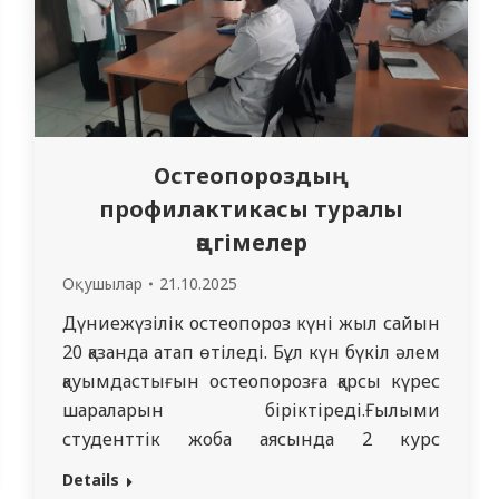
Остеопороздың
профилактикасы туралы
әңгімелер
Оқушылар
21.10.2025
Дүниежүзілік остеопороз күні жыл сайын
20 қазанда атап өтіледі. Бұл күн бүкіл әлем
қауымдастығын остеопорозға қарсы күрес
шараларын біріктіреді.Ғылыми
студенттік жоба аясында 2 курс
студенттері Гурьев Бауыржан, Жұмабек
Details
Тайыр 2221 топ Ахметов Аян 2223 топ