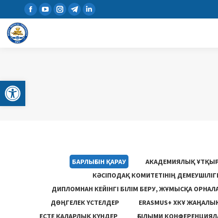
Open toolbar
БАРЛЫҒЫН ҚАРАУ
АКАДЕМИЯЛЫҚ ҰТҚЫ
КӘСІПОДАҚ КОМИТЕТІНІҢ ДЕМЕУШІЛІ
ДИПЛОМНАН КЕЙІНГІ БІЛІМ БЕРУ, ЖҰМЫСҚА ОРНАЛ
ДӨҢГЕЛЕК ҮСТЕЛДЕР
ERASMUS+ ХКҰ ЖАҢАЛЫ
ЕСТЕ ҚАЛАРЛЫҚ КҮНДЕР
ҒЫЛЫМИ КОНФЕРЕНЦИЯЛА