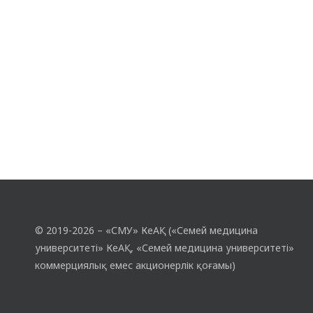
шақырылған қонақтар қатысты. Үйірме
жетекшісі, PhD, қоғамдық денсаулық…
© 2019-2026 – «СМУ» КеАҚ («Семей медицина
университеті» КеАҚ, «Семей медицина университеті»
коммерциялық емес акционерлік қоғамы)