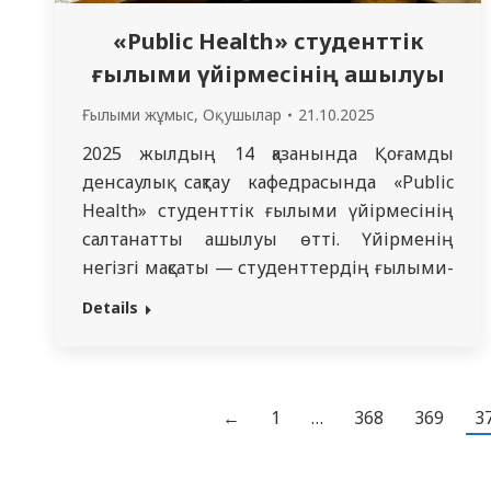
«Public Health» студенттік
ғылыми үйірмесінің ашылуы
Ғылыми жұмыс
,
Оқушылар
21.10.2025
2025 жылдың 14 қазанында Қоғамдық
денсаулық сақтау кафедрасында «Public
Health» студенттік ғылыми үйірмесінің
салтанатты ашылуы өтті. Үйірменің
негізгі мақсаты — студенттердің ғылыми-
зерттеу дағдыларын дамыту, қоғамдық
Details
денсаулық сақтау мәселелеріне
қызығушылықты арттыру және болашақ
мамандарды ғылыми әрі жобалық
қызметке белсенді қатысуға дайындау. Іс-
←
1
…
368
369
3
шараға кафедра оқытушылары, түрлі
мамандықтардағы студенттер және