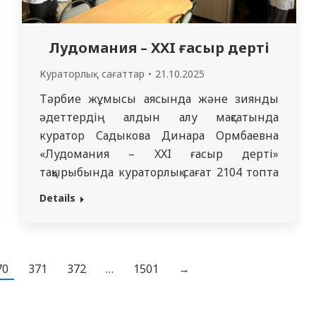
Лудомания – XXI ғасыр дерті
Кураторлық сағаттар
21.10.2025
Тәрбие жұмысы аясында және зиянды
әдеттердің алдын алу мақсатында
куратор Садыкова Динара Ормбаевна
«Лудомания – XXI ғасыр дерті»
тақырыбында кураторлық сағат 2104 топта
өткізілді. Іс-шараның мақсаты –
Details
студенттердің ойынға тәуелділік
мәселесіне саналы көзқарасын
қалыптастыру және цифрлық кеңістікте
жауапкершілікпен әрекет ету
70
371
372
…
1501
→
дағдыларын дамыту. Кураторлық сағат
барысында студенттер лудомания