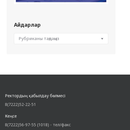
Айдарлар
Ректордың қабылдау бөлмесі
8(7222)52-22-51
Кеңсе
8(7222)56-97-55 (1018) - тел/факс