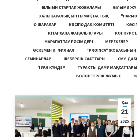
ҒЫЛЫМИ СТАРТАП ЖОБАЛАРЫ
ҒЫЛЫМИ Ж
ХАЛЫҚАРАЛЫҚ ЫНТЫМАҚТАСТЫҚ
"HARM
ІС-ШАРАЛАР
КӘСІПОДАҚ КОМИТЕТІ
КӘСІ
КІТАПХАНА ЖАҢАЛЫҚТАРЫ
КОНКУРСТ
МАРАПАТТАУ РӘСІМДЕРІ
МЕРЕКЕЛЕР
ӨСКЕМЕН Қ. ФИЛИАЛ
"PROINCA" ЖОБАСЫНЫ
СЕМИНАРЛАР
ШЕБЕРЛІК САҒАТТАРЫ
СМУ-ДАҒЫ
ТУҒАН КҮНДЕР
ТҰРАҚТЫ ДАМУ МАҚСАТТАР
ВОЛОНТЕРЛІК ЖҰМЫС
Ж
Қаз
21
2025