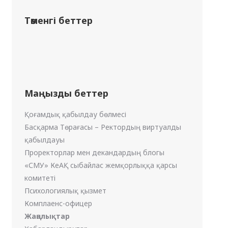
Төменгі беттер
Маңызды беттер
Қоғамдық қабылдау бөлмесі
Басқарма Төрағасы – Ректордың виртуалды
қабылдауы
Проректорлар мен декандардың блогы
«СМУ» КеАҚ сыбайлас жемқорлыққа қарсы
комитеті
Психологиялық қызмет
Комплаенс-офицер
Жаңалықтар