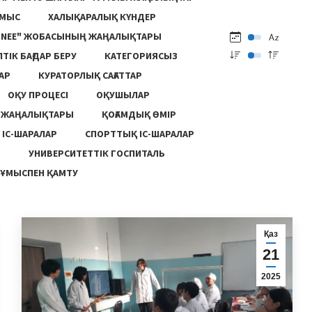
ҰМЫС
ХАЛЫҚАРАЛЫҚ КҮНДЕР
ONEE" ЖОБАСЫНЫҢ ЖАҢАЛЫҚТАРЫ
ПТІК БАҒДАР БЕРУ
КАТЕГОРИЯСЫЗ
АР
КУРАТОРЛЫҚ САҒАТТАР
ОҚУ ПРОЦЕСІ
ОҚУШЫЛАР
Ң ЖАҢАЛЫҚТАРЫ
ҚОҒАМДЫҚ ӨМІР
 ІС-ШАРАЛАР
СПОРТТЫҚ ІС-ШАРАЛАР
Ы
УНИВЕРСИТЕТТІК ГОСПИТАЛЬ
ҰМЫСПЕН ҚАМТУ
Қаз
21
2025