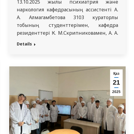
13.10.2025 жылы психиатрия және
наркология кафедрасының ассистенті А.
А. Алмагамбетова 3103 кураторлық
тобының студенттерімен, кафедра
резиденттері К. М.Скрипниковамен, А. А.
Батыровамен бірге “СМУ” КеАҚ-мен 11
Details
сынып оқушыларын таныстыру және
тарту мақсатында Семей қаласының “№40
жалпы орта білім беру мектебіне” барды.
Кездесу барысында резиденттер Семей
Қаз
Медициналық Университетінің тарихы,
21
білім беру бағдарламалары, қабылдау
2025
ережелері туралы айтып, оқу…