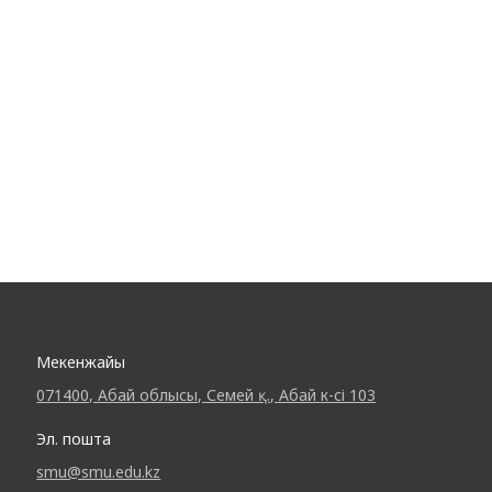
ұғымымен, оның пайда болу
себептерімен, тәуелділіктің белгілерімен
және…
Мекенжайы
071400, Абай облысы, Семей қ., Абай к-сі 103
Эл. пошта
smu@smu.edu.kz