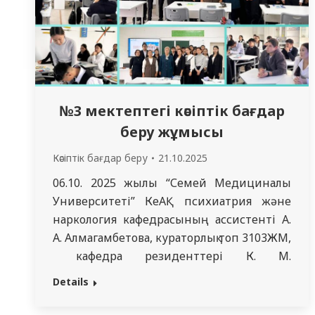
№3 мектептегі кәсіптік бағдар
беру жұмысы
Кәсіптік бағдар беру
21.10.2025
06.10. 2025 жылы “Семей Медициналық
Университеті” КеАҚ психиатрия және
наркология кафедрасының ассистенті А.
А. Алмагамбетова, кураторлық топ 3103ЖМ,
кафедра резиденттері К. М.
Скрипниковамен, А. Н. Батыровамен бірге
Details
жоғары сынып оқушыларымен кәсіптік
бағдар беру кездесуін өткізу мақсатында