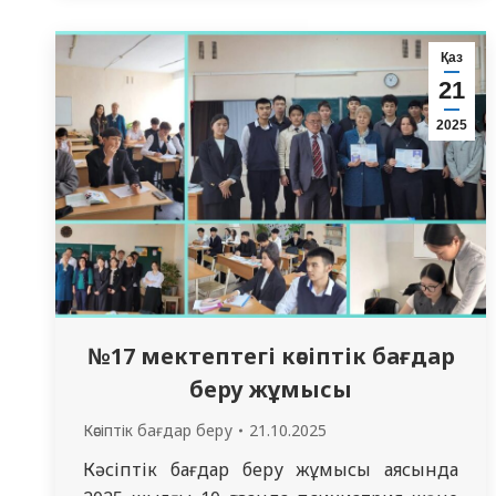
Семей қаласының “№3 жалпы орта білім
беру мектебіне” барды. Кездесуге 10
Қаз
және 11 сынып оқушылары қатысты.
21
Кездесу барысында олар…
2025
№17 мектептегі кәсіптік бағдар
беру жұмысы
Кәсіптік бағдар беру
21.10.2025
Кәсіптік бағдар беру жұмысы аясында