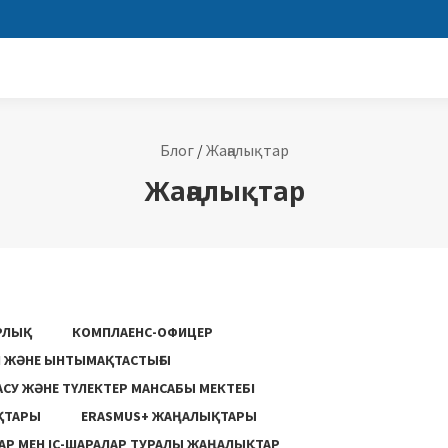
Блог
/
Жаңалықтар
Жаңалықтар
РЛЫҚ
КОМПЛАЕНС-ОФИЦЕР
ГІ ЖӘНЕ ЫНТЫМАҚТАСТЫҒЫ
АСУ ЖƏНЕ ТҮЛЕКТЕР МАНСАБЫ МЕКТЕБІ
ҚТАРЫ
ERASMUS+ ЖАҢАЛЫҚТАРЫ
Р МЕН ІС-ШАРАЛАР ТУРАЛЫ ЖАҢАЛЫҚТАР