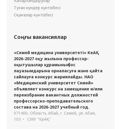
Хабарландырулар
Туған күндер күнтізбесі
Оқиғалар күнтізбесі
Соңғы вакансиялар
«Семей медицина университеті» КеАҚ
2026-2027 оқу жылына профессор-
оқытушылар құрамының бос
лауазымдарына орналасуға және қайта
сайлауға конкурс жариялайды. НАО
«Медицинский университет Семей»
объявляет конкурс на замещение и/или
переизбрание вакантных должностей
профессорско-преподавательского
состава на 2026-2027 учебный год.
071400, Область Абай, г. Семей, ул. Абая,
103
СМУ "ҚеАҚ"