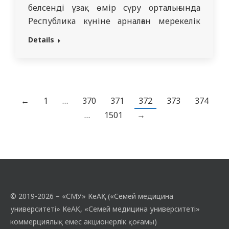
белсенді ұзақ өмір сүру орталығында
Республика күніне арналған мерекелік
шара өтті. Шараға зағип және нашар
Details
көретін азаматтардан құралған
«Шамшырақ» клубы шақырылып,
музыкалық хоры мерекелік бағдарлама
дайындады. Қарттарды осынау маңызды
мемлекеттік мерекемен құттықтап,
←
1
…
370
371
372
373
374
денсаулық, бейбітшілік пен бақ-береке
…
1501
→
тіледі. Бағдарлама аясында хор ұжымы
патриоттық…
© 2019-2026 – «СМУ» КеАҚ («Семей медицина
университеті» КеАҚ, «Семей медицина университеті»
коммерциялық емес акционерлік қоғамы)