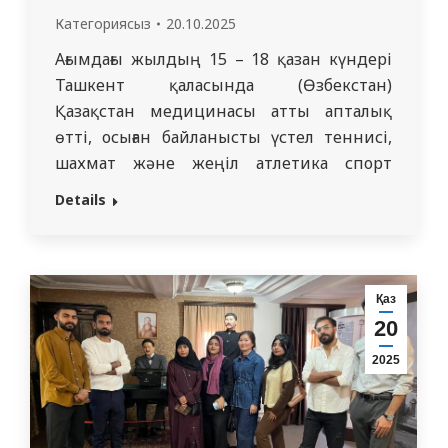
Категориясыз
20.10.2025
Ағымдағы жылдың 15 – 18 қазан күндері
Ташкент қаласында (Өзбекстан)
Қазақстан медицинасы атты апталық
өтті, осыған байланысты үстел теннисі,
шахмат және жеңіл атлетика спорт
түрлерінен спартакиада өткізілді. Аталған
Details
іс – шараға біздің университеттің
студенттері ат салысты. Спартакиаданың
қорытындысы бойынша медицина
мектеп студенттері Ясінов Нұрасыл және
Қаз
Қайратқызы Зәуре 2 және 3 орынды
20
иеленді! Осылайша біздің спортшы…
2025