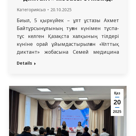
Категориясыз
20.10.2025
Биыл, 5 қыркүйек – ұлт ұстазы Ахмет
Байтұрсынұлының туған күнімен тұспа-
тұс келген Қазақста халқының тілдері
күніне орай ұйымдастырылған «Ұлттық
диктант» жобасына Семей медицина
университетінің ұжымы белсенді түрде
Details
қатысты. «Халықаралық қазақ тілі қоғамы»
қоғамдық бірлестігінің бастамасымен,
Ғылым және жоғары білім министрлігінің
қолдауымен ұйымдастырылған бұл жоба
Қаз
мемлекеттік тілдің қолдану аясын
20
кеңейтуге, қазақ тілінің мәртебесін
2025
арттыруға бағытталған. Семей…