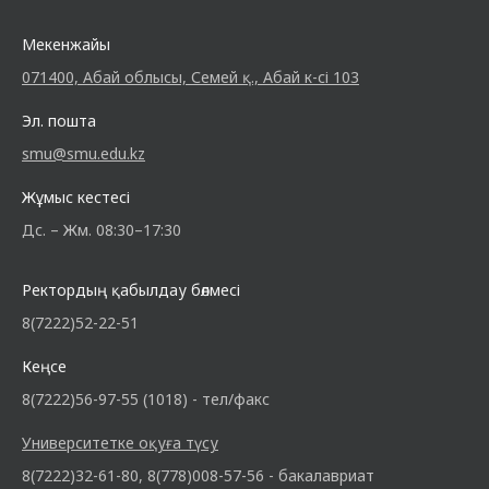
Мекенжайы
071400, Абай облысы, Семей қ., Абай к-сі 103
Эл. пошта
smu@smu.edu.kz
Жұмыс кестесі
Дс. – Жм. 08:30–17:30
Ректордың қабылдау бөлмесі
8(7222)52-22-51
Кеңсе
8(7222)56-97-55 (1018) - тел/факс
Университетке оқуға түсу
8(7222)32-61-80, 8(778)008-57-56 - бакалавриат