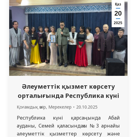
кезеңдері туралы тереңірек мәлімет
Қаз
алды. Мұражайға бару студенттердің
20
дүниетанымын кеңейтіп қана қоймай,
2025
олар оқып жатқан елдің тарихи-мәдени
мұрасын терең түсінуге мүмкіндік берді.
Әлеуметтік қызмет көрсету
орталығында Республика күні
Қоғамдық өмір
,
Мерекелер
20.10.2025
Республика күні қарсаңында Абай
ауданы, Семей қаласындағы №3 арнайы
әлеуметтік қызметтер көрсету және