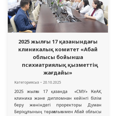
2025 жылғы 17 қазанындағы
клиникалық комитет «Абай
облысы бойынша
психиатриялық қызметтің
жағдайы»
Категориясыз
20.10.2025
2025 жылғы 17 қазанда «СМУ» КеАҚ
клиника және дипломнан кейінгі білім
беру жөніндегі проректоры Думан
Беріқұлының төрағалығымен Абай облысы