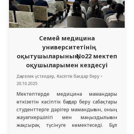
Семей медицина
университетінің
оқытушыларының No22 мектеп
оқушыларымен кездесуі
Дөңгелек үстелдер
,
Кәсіптік бағдар беру
20.10.2025
Мектептерде медицина мамандары
өткізетін кәсіптік бағдар беру сабақтары
студенттерге дәрігер мамандығын, оның
жауапкершілігі мен маңыздылығын
жақсырақ түсінуге көмектеседі. Бұл
кездесулер студенттерді болашақ