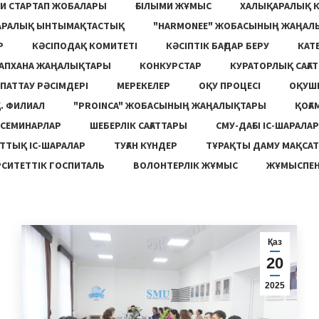
И СТАРТАП ЖОБАЛАРЫ
ҒЫЛЫМИ ЖҰМЫС
ХАЛЫҚАРАЛЫҚ 
АРАЛЫҚ ЫНТЫМАҚТАСТЫҚ
"HARMONEE" ЖОБАСЫНЫҢ ЖАҢАЛ
Р
КӘСІПОДАҚ КОМИТЕТІ
КӘСІПТІК БАҒДАР БЕРУ
КАТ
ТАПХАНА ЖАҢАЛЫҚТАРЫ
КОНКУРСТАР
КУРАТОРЛЫҚ САҒАТ
ПАТТАУ РӘСІМДЕРІ
МЕРЕКЕЛЕР
ОҚУ ПРОЦЕСІ
ОҚУШ
. ФИЛИАЛ
"PROINCA" ЖОБАСЫНЫҢ ЖАҢАЛЫҚТАРЫ
ҚОҒА
СЕМИНАРЛАР
ШЕБЕРЛІК САҒАТТАРЫ
СМУ-ДАҒЫ ІС-ШАРАЛАР
ТТЫҚ ІС-ШАРАЛАР
ТУҒАН КҮНДЕР
ТҰРАҚТЫ ДАМУ МАҚСА
СИТЕТТІК ГОСПИТАЛЬ
ВОЛОНТЕРЛІК ЖҰМЫС
ЖҰМЫСПЕН
Қаз
20
2025