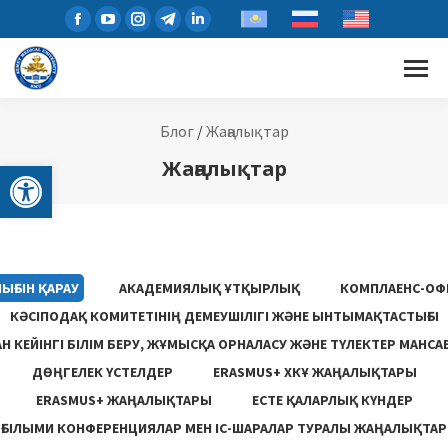
Блог
/
Жаңалықтар
Open toolbar
Жаңалықтар
ЫҒЫН ҚАРАУ
АКАДЕМИЯЛЫҚ ҰТҚЫРЛЫҚ
КОМПЛАЕНС-ОФ
КӘСІПОДАҚ КОМИТЕТІНІҢ ДЕМЕУШІЛІГІ ЖӘНЕ ЫНТЫМАҚТАСТЫҒЫ
 КЕЙІНГІ БІЛІМ БЕРУ, ЖҰМЫСҚА ОРНАЛАСУ ЖƏНЕ ТҮЛЕКТЕР МАНСА
ДӨҢГЕЛЕК ҮСТЕЛДЕР
ERASMUS+ ХКҰ ЖАҢАЛЫҚТАРЫ
ERASMUS+ ЖАҢАЛЫҚТАРЫ
ЕСТЕ ҚАЛАРЛЫҚ КҮНДЕР
ҒЫЛЫМИ КОНФЕРЕНЦИЯЛАР МЕН ІС-ШАРАЛАР ТУРАЛЫ ЖАҢАЛЫҚТАР