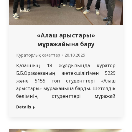
«Алаш арыстары»
мұражайына бару
Кураторлық сағаттар
20.10.2025
Қазанның 18 жұлдызында куратор
Б.Б.Оразаеваның жетекшілігімен 5229
және 5155 топ студенттері «Алаш
арыстары» мұражайына барды. Шетелдік
бөлімнің студенттері мұражай
экспозицияларына үлкен қызығушылық
Details
танытып, «Алаш» қозғалысының көрнекті
өкілдерінің қызметімен танысты және
Қазақстан мемлекеттілігінің қалыптасу