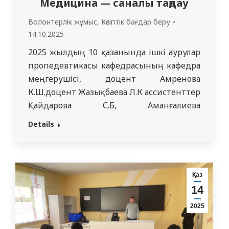
Медицина — саналы таңдау
Волонтерлік жұмыс
,
Кәсіптік бағдар беру
14.10.2025
2025 жылдың 10 қазанында ішкі аурулар
пропедевтикасы кафедрасының кафедра
меңгерушісі, доцент Амренова
К.Ш.доцент Жазықбаева Л.К ассистенттер
Қайдарова С.Б, Аманғалиева
Г.М.,Рақымғазиева А.С.,Қанапиянов Б.Е.
Details
жәнеКилыбаева А.Т.кураторлық
топтармен бірлесіп
3307,3205,3204,3617,3129,3222 № 33 орта
мектепте кәсіби бағдар беру кездесуін
Қаз
өткізді. Кездесудің мақсаты — жоғары
14
сынып оқушыларын Семей медицина
2025
университетіндегі оқу ерекшеліктерімен
таныстырып, медицина мамандығын