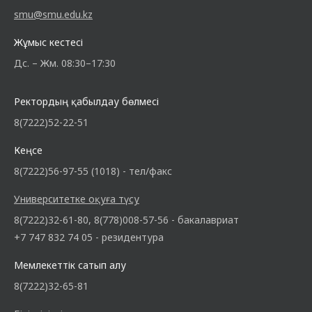
smu@smu.edu.kz
Жұмыс кестесі
Дс. – Жм. 08:30–17:30
Ректордың қабылдау бөлмесі
8(7222)52-22-51
Кеңсе
8(7222)56-97-55 (1018) - тел/факс
Университетке оқуға түсу
8(7222)32-61-80, 8(778)008-57-56 - бакалавриат
+7 747 832 74 05 - резидентура
Мемлекеттік сатып алу
8(7222)32-65-81