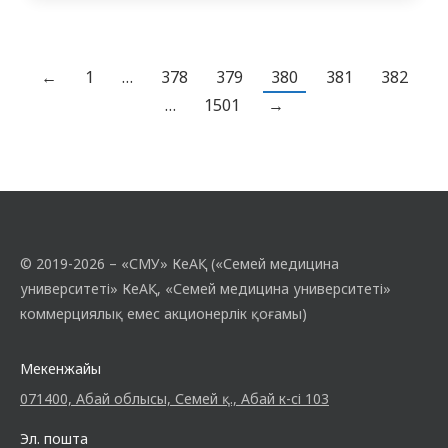
оқушыларын «Семей медицина
университеті» КеАҚ-мен таныстыру және
оларды болашақта университетке түсуге
←
1
…
378
379
380
381
382
ынталандыру болды. Кездесуді кафедра
…
1501
→
ассистенті Р.Ж. Базарбеков пен үшінші
курс резиденті Қ. Зекенов құттықтау
сөзімен ашты. Өз…
© 2019-2026 – «СМУ» КеАҚ («Семей медицина
университеті» КеАҚ, «Семей медицина университеті»
коммерциялық емес акционерлік қоғамы)
Мекенжайы
071400, Абай облысы, Семей қ., Абай к-сі 103
Эл. пошта