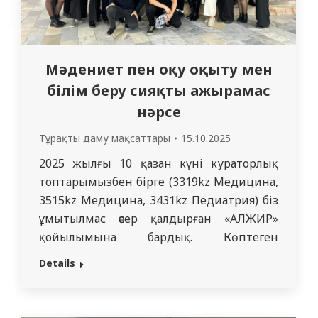
Мәдениет пен оқу оқыту мен
білім беру сияқты ажырамас
нәрсе
Тұрақты даму мақсаттары
15.10.2025
2025 жылғы 10 қазан күні кураторлық
топтарымызбен бірге (3319kz Медицина,
3515kz Медицина, 3431kz Педиатрия) біз
ұмытылмас әсер қалдырған «АЛЖИР»
қойылымына бардық. Көптеген
студенттер үшін бұл Қазақстан
Details
тарихының ең қайғылы беттерінің
бірімен алғашқы танысу болса, баршамыз
үшін – адам төзімділігі, сенім мен