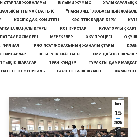
И СТАРТАП ЖОБАЛАРЫ
ҒЫЛЫМИ ЖҰМЫС
ХАЛЫҚАРАЛЫҚ 
АРАЛЫҚ ЫНТЫМАҚТАСТЫҚ
"HARMONEE" ЖОБАСЫНЫҢ ЖАҢАЛ
Р
КӘСІПОДАҚ КОМИТЕТІ
КӘСІПТІК БАҒДАР БЕРУ
КАТ
ТАПХАНА ЖАҢАЛЫҚТАРЫ
КОНКУРСТАР
КУРАТОРЛЫҚ САҒАТ
ПАТТАУ РӘСІМДЕРІ
МЕРЕКЕЛЕР
ОҚУ ПРОЦЕСІ
ОҚУШ
. ФИЛИАЛ
"PROINCA" ЖОБАСЫНЫҢ ЖАҢАЛЫҚТАРЫ
ҚОҒА
СЕМИНАРЛАР
ШЕБЕРЛІК САҒАТТАРЫ
СМУ-ДАҒЫ ІС-ШАРАЛАР
ТТЫҚ ІС-ШАРАЛАР
ТУҒАН КҮНДЕР
ТҰРАҚТЫ ДАМУ МАҚСА
СИТЕТТІК ГОСПИТАЛЬ
ВОЛОНТЕРЛІК ЖҰМЫС
ЖҰМЫСПЕН
Қаз
15
2025