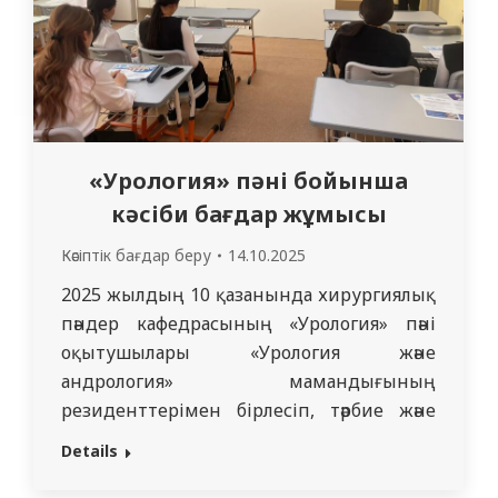
таңдауға ынталандыру. Іс-шара
барысында оқушыларға сұранысқа…
«Урология» пәні бойынша
кәсіби бағдар жұмысы
Кәсіптік бағдар беру
14.10.2025
2025 жылдың 10 қазанында хирургиялық
пәндер кафедрасының «Урология» пәні
оқытушылары «Урология және
андрология» мамандығының
резиденттерімен бірлесіп, тәрбие және
кәсіби бағдар жұмысы жоспарына сәйкес
Details
№44 жалпы білім беретін мектепке
барды. Іс-шараның мақсаты – 11-сынып