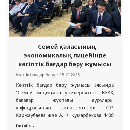
Семей қаласының
экономикалық лицейінде
кәсіптік бағдар беру жұмысы
Кәсіптік бағдар беру
15.10.2025
Кәсіптік бағдар беру жұмысы аясында
“Семей медицина университеті” КЕАҚ
балалар жұқпалы аурулары
кафедрасының ассистенттері С.Р.
Қаржаубаева және А. К. Құмарбекова 4408
және 4412 ЖМ топтарының
Details