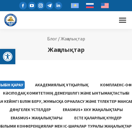
Блог
/
Жаңалықтар
Open toolbar
Жаңалықтар
ЫҒЫН ҚАРАУ
АКАДЕМИЯЛЫҚ ҰТҚЫРЛЫҚ
КОМПЛАЕНС-ОФ
КӘСІПОДАҚ КОМИТЕТІНІҢ ДЕМЕУШІЛІГІ ЖӘНЕ ЫНТЫМАҚТАСТЫҒЫ
 КЕЙІНГІ БІЛІМ БЕРУ, ЖҰМЫСҚА ОРНАЛАСУ ЖƏНЕ ТҮЛЕКТЕР МАНСА
ДӨҢГЕЛЕК ҮСТЕЛДЕР
ERASMUS+ ХКҰ ЖАҢАЛЫҚТАРЫ
ERASMUS+ ЖАҢАЛЫҚТАРЫ
ЕСТЕ ҚАЛАРЛЫҚ КҮНДЕР
ҒЫЛЫМИ КОНФЕРЕНЦИЯЛАР МЕН ІС-ШАРАЛАР ТУРАЛЫ ЖАҢАЛЫҚТАР