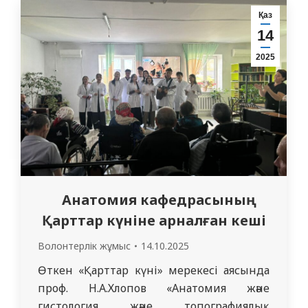
тағдыр туралы ойлануға себеп болды.
Қаз
«АЛЖИР» – жай ғана аббревиатура емес,
14
ол – қайғы…
2025
Анатомия кафедрасының
Қарттар күніне арналған кеші
Волонтерлік жұмыс
14.10.2025
Өткен «Қарттар күні» мерекесі аясында
проф. Н.А.Хлопов «Анатомия және
гистология және топографиялық