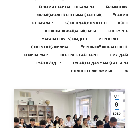
ҒЫЛЫМИ СТАРТАП ЖОБАЛАРЫ
ҒЫЛЫМИ Ж
ХАЛЫҚАРАЛЫҚ ЫНТЫМАҚТАСТЫҚ
"HARM
ІС-ШАРАЛАР
КӘСІПОДАҚ КОМИТЕТІ
КӘСІ
КІТАПХАНА ЖАҢАЛЫҚТАРЫ
КОНКУРСТ
МАРАПАТТАУ РӘСІМДЕРІ
МЕРЕКЕЛЕР
ӨСКЕМЕН Қ. ФИЛИАЛ
"PROINCA" ЖОБАСЫНЫ
СЕМИНАРЛАР
ШЕБЕРЛІК САҒАТТАРЫ
СМУ-ДАҒЫ
ТУҒАН КҮНДЕР
ТҰРАҚТЫ ДАМУ МАҚСАТТАР
ВОЛОНТЕРЛІК ЖҰМЫС
Ж
Қаз
9
2025