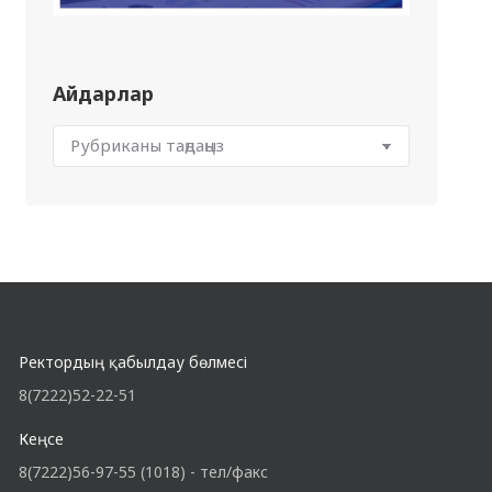
Айдарлар
Ректордың қабылдау бөлмесі
8(7222)52-22-51
Кеңсе
8(7222)56-97-55 (1018) - тел/факс