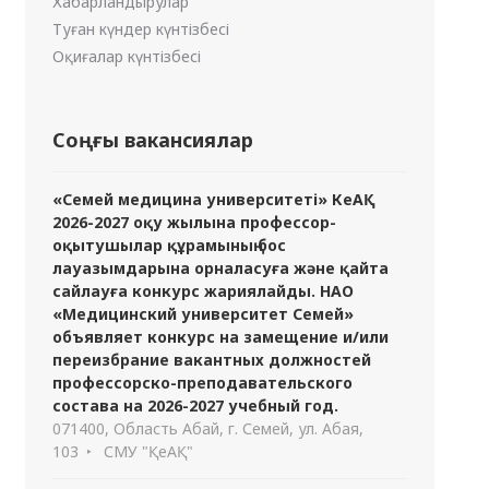
Хабарландырулар
Туған күндер күнтізбесі
Оқиғалар күнтізбесі
Соңғы вакансиялар
«Семей медицина университеті» КеАҚ
2026-2027 оқу жылына профессор-
оқытушылар құрамының бос
лауазымдарына орналасуға және қайта
сайлауға конкурс жариялайды. НАО
«Медицинский университет Семей»
объявляет конкурс на замещение и/или
переизбрание вакантных должностей
профессорско-преподавательского
состава на 2026-2027 учебный год.
071400, Область Абай, г. Семей, ул. Абая,
103
СМУ "ҚеАҚ"