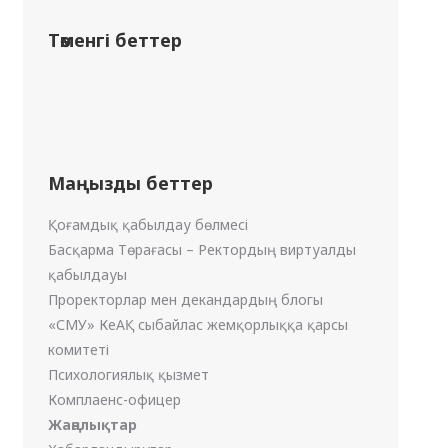
Төменгі беттер
Маңызды беттер
Қоғамдық қабылдау бөлмесі
Басқарма Төрағасы – Ректордың виртуалды
қабылдауы
Проректорлар мен декандардың блогы
«СМУ» КеАҚ сыбайлас жемқорлыққа қарсы
комитеті
Психологиялық қызмет
Комплаенс-офицер
Жаңалықтар