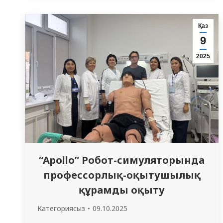
кездесу ұйымдастырды. Кәсіби бағдар —
бұл әрбір оқушының қабілеттері мен
Қаз
қызығушылықтарын ескере отырып,
9
қоғамның қажеттіліктеріне сәйкес
2025
мамандыққа деген қызығушылықты…
“Apollo” Робот-симуляторында
профессорлық-оқытушылық
құрамды оқыту
Категориясыз
09.10.2025