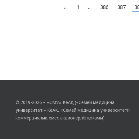
қатысты. Тексеру нәтижесінде
←
1
…
386
387
3
онкологиялық аурулар анықталған жоқ,
алайда екі әйелден медициналық…
© 2019-2026 – «СМУ» КеАҚ («Семей медицина
университеті» КеАҚ, «Семей медицина университеті»
коммерциялық емес акционерлік қоғамы)