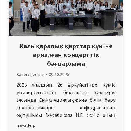
Халықаралық қарттар күніне
арналған концерттік
бағдарлама
Категориясыз
09.10.2025
2025 жылдың 26 ​​қыркүйегінде Күміс
университетінің бекітілген жоспары
аясында Симуляциялық және білім беру
технологиялары кафедрасының
оқытушысы Мұсабекова Н.Е. және оның
студенттері кафедра меңгерушісі, п.ғ.д.,
Details
доцент Д.А. Мұқанова, Халықаралық қарттар