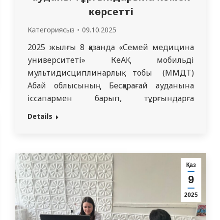
көрсетті
Категориясыз
09.10.2025
2025 жылғы 8 қазанда «Семей медицина
университеті» КеАҚ мобильді
мультидисциплинарлық тобы (ММДТ)
Абай облысының Бесқарағай ауданына
іссапармен барып, тұрғындарға
медициналық қызмет көрсетті. Сапардың
Details
мақсаты — ауылдық жер тұрғындарына
білікті медициналық көмектің
қолжетімділігін арттыру. Топ құрамында
«Семей медицина университеті» КеАҚ-
Қаз
ның жоғары білікті мамандары болды: *
9
Берсимбекова Гүлжан Балтабекқызы —
2025
ревматолог-дәрігер, ішкі аурулар және
ревматология кафедрасының ассистенті;