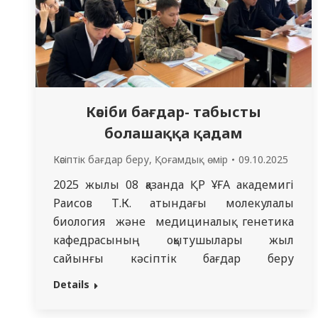
Кәсіби бағдар- табысты
болашаққа қадам
Кәсіптік бағдар беру
,
Қоғамдық өмір
09.10.2025
2025 жылы 08 қазанда ҚР ҰҒА академигі
Раисов Т.К. атындағы молекулалық
биология және медициналық генетика
кафедрасының оқытушылары жыл
сайынғы кәсіптік бағдар беру
жұмысының жоспарына сәйкес Семей
Details
қаласының №49 жалпы орта білім беретін
мектебінің 11 сынып оқушыларымен