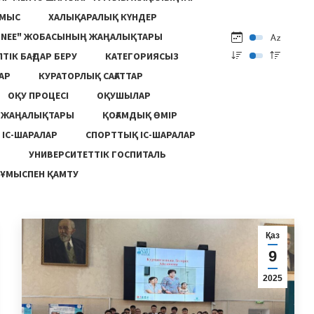
ҰМЫС
ХАЛЫҚАРАЛЫҚ КҮНДЕР
ONEE" ЖОБАСЫНЫҢ ЖАҢАЛЫҚТАРЫ
ПТІК БАҒДАР БЕРУ
КАТЕГОРИЯСЫЗ
АР
КУРАТОРЛЫҚ САҒАТТАР
ОҚУ ПРОЦЕСІ
ОҚУШЫЛАР
Ң ЖАҢАЛЫҚТАРЫ
ҚОҒАМДЫҚ ӨМІР
 ІС-ШАРАЛАР
СПОРТТЫҚ ІС-ШАРАЛАР
Ы
УНИВЕРСИТЕТТІК ГОСПИТАЛЬ
ҰМЫСПЕН ҚАМТУ
Қаз
9
2025