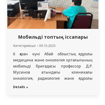
…
Мобильді топтың іссапары
Категориясыз
09.10.2025
6 қазан күні Абай облыстық ядролық
медицина және онкология орталығының
мобильді бригадасы профессор Д.Р.
Мусинов атындағы клиникалық
онкология, радиология және ядролық
медицина кафедрасының ассистенттері
Details
— онкодерматолог дәрігер Қосымбаева
Е.О. және онкомаммолог дәрігер Жүнісова
Д.А.-мен бірлесіп өз жұмысын қайта