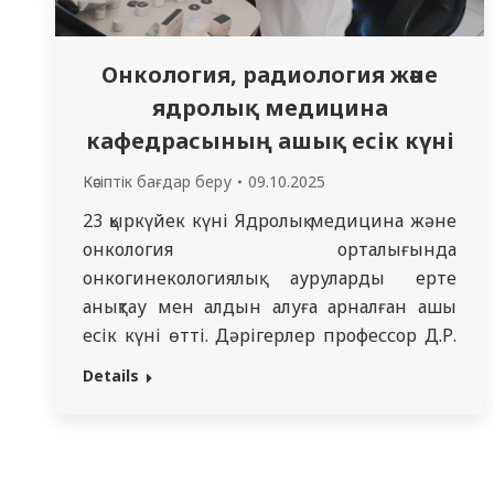
Онкология, радиология және
ядролық медицина
кафедрасының ашық есік күні
Кәсіптік бағдар беру
09.10.2025
23 қыркүйек күні Ядролық медицина және
онкология орталығында
онкогинекологиялық ауруларды ерте
анықтау мен алдын алуға арналған ашық
есік күні өтті. Дәрігерлер профессор Д.Р.
Мусинов атындағы клиникалық
Details
онкология, радиология және ядролық
медицина кафедрасымен бірлесіп барлық
келушілерге тегін кеңес беріп, кешенді
тексерулер жүргізді. Іс-шараға 40 адам