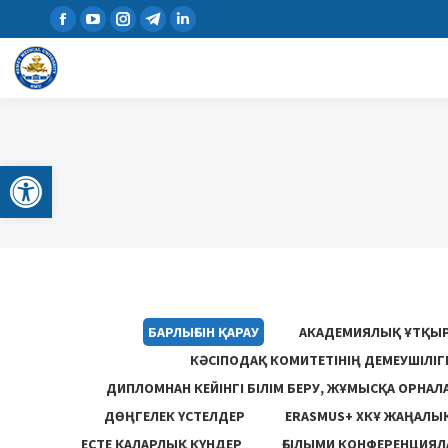
Open toolbar
БАРЛЫҒЫН ҚАРАУ
АКАДЕМИЯЛЫҚ ҰТҚЫ
КӘСІПОДАҚ КОМИТЕТІНІҢ ДЕМЕУШІЛІ
ДИПЛОМНАН КЕЙІНГІ БІЛІМ БЕРУ, ЖҰМЫСҚА ОРНАЛ
ДӨҢГЕЛЕК ҮСТЕЛДЕР
ERASMUS+ ХКҰ ЖАҢАЛЫ
ЕСТЕ ҚАЛАРЛЫҚ КҮНДЕР
ҒЫЛЫМИ КОНФЕРЕНЦИЯЛА