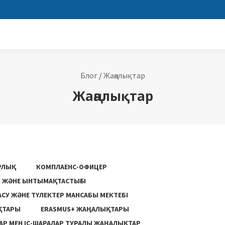
Блог
/
Жаңалықтар
Жаңалықтар
РЛЫҚ
КОМПЛАЕНС-ОФИЦЕР
ГІ ЖӘНЕ ЫНТЫМАҚТАСТЫҒЫ
АСУ ЖƏНЕ ТҮЛЕКТЕР МАНСАБЫ МЕКТЕБІ
ҚТАРЫ
ERASMUS+ ЖАҢАЛЫҚТАРЫ
Р МЕН ІС-ШАРАЛАР ТУРАЛЫ ЖАҢАЛЫҚТАР