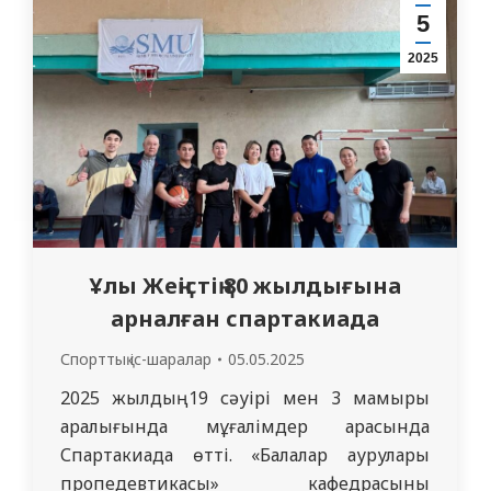
1110, 1111, 1112, 1113 кураторлық
5
топтары қатысты. Өте тартысты өткен
2025
ойындар нәтижесі бойынша: …
Ұлы Жеңістің 80 жылдығына
арналған спартакиада
Спорттық іс-шаралар
05.05.2025
2025 жылдың 19 сәуірі мен 3 мамыры
аралығында мұғалімдер арасында
Спартакиада өтті. «Балалар аурулары
пропедевтикасы» кафедрасының