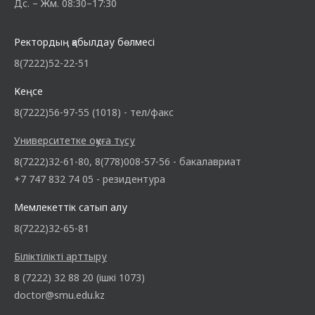
Дс. – Жм. 08:30–17:30
Ректордың қабылдау бөлмесі
8(7222)52-22-51
Кеңсе
8(7222)56-97-55 (1018) - тел/факс
Университетке оқуға түсу
8(7222)32-61-80, 8(778)008-57-56 - бакалавриат
+7 747 832 74 05 - резидентура
Мемлекеттік сатып алу
8(7222)32-65-81
Біліктілікті арттыру
8 (7222) 32 88 20 (ішкі 1073)
doctor@smu.edu.kz