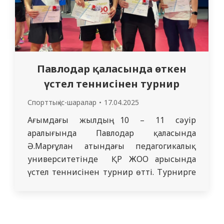
Павлодар қаласында өткен
үстел теннисінен турнир
Спорттық іс-шаралар
17.04.2025
Ағымдағы жылдың 10 – 11 сәуір
аралығында Павлодар қаласында
Ә.Марғұлан атындағы педагогикалық
университетінде ҚР ЖОО арысында
үстел теннисінен турнир өтті. Турнирге
еліміздің 10 ЖОО командалары қатысты.
“СМУ”КеАҚ студенттері Н.Ясінов,
Н.Тлекин, Д.Жаркен 3 – орынға ие болып
мақтау қағазымен марапатталды. Дене