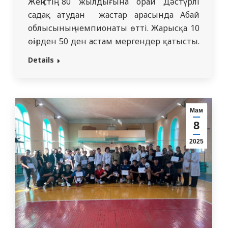
Жеңістің 80 жылдығына орай Дәстүрлі
садақ атудан жастар арасында Абай
облысының чемпионаты өтті. Жарысқа 10
өңірден 50 ден астам мергендер қатысты.
Сайыста «Жалпы медицина» білім беру
Details
бағдарламасының 5319 топ студенті
Оразов Саян Нұрланбекұлы топ жарып
«Пута» нысанасы (70 м)- 1 орын, «Орта
Азия» нысанасы (40 м) -1…
Мам
8
2025