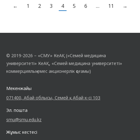
←
1
2
3
4
5
6
…
11
→
шынықтыру кафедрасының аға
оқытушысы, жаттықтырушысы
А.М.Кыдырбаевты және студенттерді
жеңістерімен құттықтып алдағы
жарыстарға жеңіс тілейміз!
© 2019-2026 – «СМУ» КеАҚ («Семей медицина
университеті» КеАҚ, «Семей медицина университеті»
коммерциялық емес акционерлік қоғамы)
Мекенжайы
071400, Абай облысы, Семей қ., Абай к-сі 103
Эл. пошта
smu@smu.edu.kz
Жұмыс кестесі