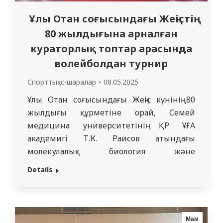
Ұлы Отан соғысындағы Жеңістің
80 жылдығына арналған
кураторлық топтар арасында
волейболдан турнир
Спорттық іс-шаралар
08.05.2025
Ұлы Отан соғысындағы Жеңіс күнінің 80
жылдығы құрметіне орай, Семей
медицина университетінің ҚР ҰҒА
академигі Т.К. Раисов атындағы
молекулалық биология және
медициналық генетика кафедрасы мен
Details
Дене шынықтыру кафедраларының
ұйымдастыруымен кураторлық топтар
арасында волейболдан турнир өткізілді.
Турнирге “Медицина” ББ 1101, 1102, 1103,
Мам