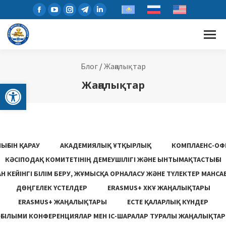
Блог
/
Жаңалықтар
Open toolbar
Жаңалықтар
ЫҒЫН ҚАРАУ
АКАДЕМИЯЛЫҚ ҰТҚЫРЛЫҚ
КОМПЛАЕНС-ОФ
КӘСІПОДАҚ КОМИТЕТІНІҢ ДЕМЕУШІЛІГІ ЖӘНЕ ЫНТЫМАҚТАСТЫҒЫ
 КЕЙІНГІ БІЛІМ БЕРУ, ЖҰМЫСҚА ОРНАЛАСУ ЖƏНЕ ТҮЛЕКТЕР МАНСА
ДӨҢГЕЛЕК ҮСТЕЛДЕР
ERASMUS+ ХКҰ ЖАҢАЛЫҚТАРЫ
ERASMUS+ ЖАҢАЛЫҚТАРЫ
ЕСТЕ ҚАЛАРЛЫҚ КҮНДЕР
ҒЫЛЫМИ КОНФЕРЕНЦИЯЛАР МЕН ІС-ШАРАЛАР ТУРАЛЫ ЖАҢАЛЫҚТАР