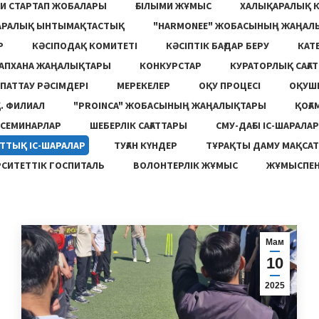
И СТАРТАП ЖОБАЛАРЫ
ҒЫЛЫМИ ЖҰМЫС
ХАЛЫҚАРАЛЫҚ 
АРАЛЫҚ ЫНТЫМАҚТАСТЫҚ
"HARMONEE" ЖОБАСЫНЫҢ ЖАҢАЛ
Р
КӘСІПОДАҚ КОМИТЕТІ
КӘСІПТІК БАҒДАР БЕРУ
КАТ
ТАПХАНА ЖАҢАЛЫҚТАРЫ
КОНКУРСТАР
КУРАТОРЛЫҚ САҒАТ
ПАТТАУ РӘСІМДЕРІ
МЕРЕКЕЛЕР
ОҚУ ПРОЦЕСІ
ОҚУШ
. ФИЛИАЛ
"PROINCA" ЖОБАСЫНЫҢ ЖАҢАЛЫҚТАРЫ
ҚОҒА
СЕМИНАРЛАР
ШЕБЕРЛІК САҒАТТАРЫ
СМУ-ДАҒЫ ІС-ШАРАЛАР
ТТЫҚ ІС-ШАРАЛАР
ТУҒАН КҮНДЕР
ТҰРАҚТЫ ДАМУ МАҚСА
СИТЕТТІК ГОСПИТАЛЬ
ВОЛОНТЕРЛІК ЖҰМЫС
ЖҰМЫСПЕН
Мам
10
2025