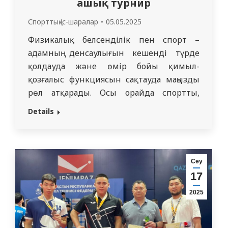
ашық турнир
Спорттық іс-шаралар
05.05.2025
Физикалық белсенділік пен спорт –
адамның денсаулығын кешенді түрде
қолдауда және өмір бойы қимыл-
қозғалыс функциясын сақтауда маңызды
рөл атқарады. Осы орайда спортты,
әсіресе жастар арасында насихаттау —
Details
дүние жүзіндегі сырқаттанушылық пен
өлім-жітім құрылымында алдыңғы
орындарда тұрған созылмалы жұқпалы
емес аурулардың алдын алу құралы болып
Сәу
табылады. 2025 жылдың 24–25 сәуір
17
күндері Абай облысы, Көкпекті ауданы,
2025
Көкпекті…