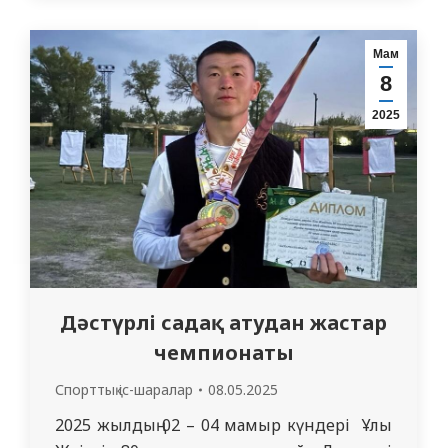
ядролық медицина кафедрасының
ассистенті Косымбаева Евгения Олеговна
Мам
белсенді қатысып, өз бастамасы мен
8
қолдауын көрсетті. Бұл оның студенттердің
2025
бос уақытын…
Дәстүрлі садақ атудан жастар
чемпионаты
Спорттық іс-шаралар
08.05.2025
2025 жылдың 02 – 04 мамыр күндері Ұлы