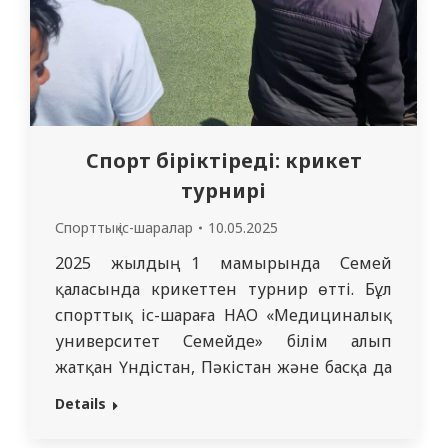
Спорт біріктіреді: крикет
турнирі
Спорттық іс-шаралар
10.05.2025
2025 жылдың 1 мамырында Семей
қаласында крикеттен турнир өтті. Бұл
спорттық іс-шараға НАО «Медициналық
университет Семейде» білім алып
жатқан Үндістан, Пәкістан және басқа да
елдерден келген шетелдік студенттер
Details
қатысты. Турнирді ұйымдастыруға НАО
«МУС» клиникалық онкология және