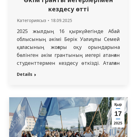
кездесу өтті
Категориясыз
18.09.2025
2025 жылдың 16 қыркүйегінде Абай
облысының әкімі Берік Уәлиұлы Семей
қаласының жоғары оқу орындарына
бөлінген әкім грантының иегері атанған
студенттермен кездесу өткізді. Аталған
кездесуге КеАҚ «Семей медицина
Details
университетінің» де бірнеше білім
алушысы қатысып, жылы жүздесу
аясында әкімнің қолдауына алғыстарын
білдірді. Кездесу барысында облыс әкімі
Қыр
жастардың білім алуына мемлекет
17
тарапынан көрсетіліп жатқан қолдаулар
2025
жайында айтып, білімді,…