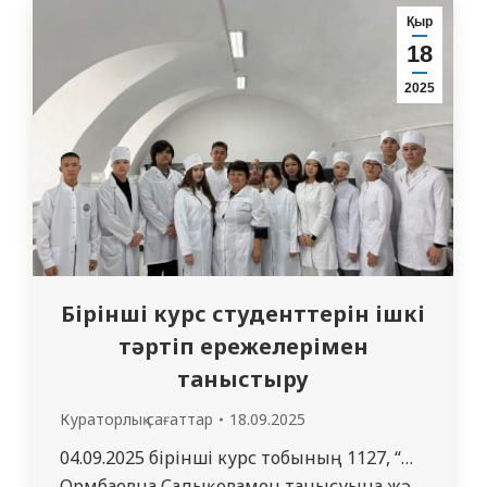
Қыр
18
2025
Бірінші курс студенттерін ішкі
тәртіп ережелерімен
таныстыру
Кураторлық сағаттар
18.09.2025
04.09.2025 бірінші курс тобының 1127, “Медиц
Ормбаевна Садықовамен танысуына және «МУС» 