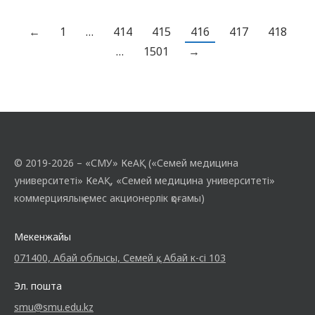
студент оқиды. Олардың әрқайсысы
өздері туралы әңгімемен бөлісті,
←
1
…
414
415
416
417
418
өздерінің қызығушылықтары мен
…
1501
→
болашақ жоспарлары туралы айтты. 2025-
2026 оқу жылына арналған жұмыс
жоспарын құруға,…
© 2019-2026 – «СМУ» КеАҚ («Семей медицина
университеті» КеАҚ, «Семей медицина университеті»
коммерциялық емес акционерлік қоғамы)
Мекенжайы
071400, Абай облысы, Семей қ., Абай к-сі 103
Эл. пошта
smu@smu.edu.kz