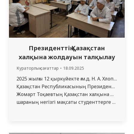
Президенттің Қазақстан
халқына жолдауын талқылау
Кураторлық сағаттар
18.09.2025
2025 жылғы 12 қыркүйекте ғ.м.д. Н. А. Хлопова
Қазақстан Республикасының Президенті Қасым
Жомарт Тоқаевтың Қазақстан халқына Жолдауы та
шараның негізгі мақсаты студенттерге негізгі тезистерді түсіндіру және Жолдауда айтылған маңызды міндеттердің мәнін ашу болды. Студенттер белсенді қатысып, өз пікірлерімен бөлісті және барлық тармақтарды талқылады.