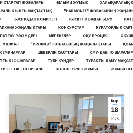
И СТАРТАП ЖОБАЛАРЫ
ҒЫЛЫМИ ЖҰМЫС
ХАЛЫҚАРАЛЫҚ 
АРАЛЫҚ ЫНТЫМАҚТАСТЫҚ
"HARMONEE" ЖОБАСЫНЫҢ ЖАҢАЛ
Р
КӘСІПОДАҚ КОМИТЕТІ
КӘСІПТІК БАҒДАР БЕРУ
КАТ
ТАПХАНА ЖАҢАЛЫҚТАРЫ
КОНКУРСТАР
КУРАТОРЛЫҚ САҒАТ
ПАТТАУ РӘСІМДЕРІ
МЕРЕКЕЛЕР
ОҚУ ПРОЦЕСІ
ОҚУШ
. ФИЛИАЛ
"PROINCA" ЖОБАСЫНЫҢ ЖАҢАЛЫҚТАРЫ
ҚОҒА
СЕМИНАРЛАР
ШЕБЕРЛІК САҒАТТАРЫ
СМУ-ДАҒЫ ІС-ШАРАЛАР
ТТЫҚ ІС-ШАРАЛАР
ТУҒАН КҮНДЕР
ТҰРАҚТЫ ДАМУ МАҚСА
СИТЕТТІК ГОСПИТАЛЬ
ВОЛОНТЕРЛІК ЖҰМЫС
ЖҰМЫСПЕН
Қыр
18
2025