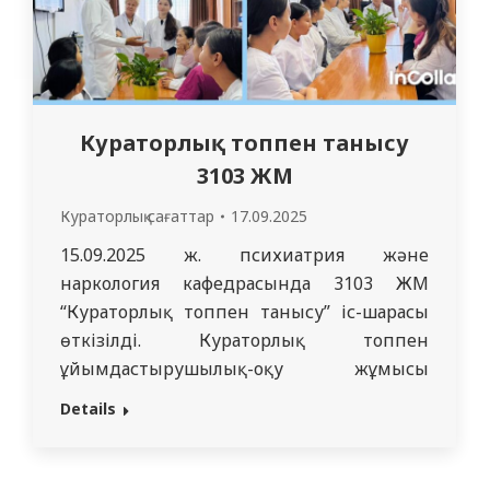
Кураторлық топпен танысу
3103 ЖМ
Кураторлық сағаттар
17.09.2025
15.09.2025 ж. психиатрия және
наркология кафедрасында 3103 ЖМ
“Кураторлық топпен танысу” іс-шарасы
өткізілді. Кураторлық топпен
ұйымдастырушылық-оқу жұмысы
жүргізілді. Ұйымдастырушы: куратор,
Details
психиатрия және наркология
кафедрасының ассистенті Алмагамбетова
А. А. Топта әр түрлі аудандардан 11