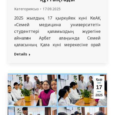
Категориясыз
17.09.2025
2025 жылдың 17 қыркүйек күні КеАҚ
«Семей медицина университеті»
студенттері қаламыздың жүрегіне
айналған Арбат алаңында Семей
қаласының Қала күні мерекесіне орай
салтанатты концерттік бағдарлама
Details
ұсынды. Мерекелік шара барысында
университет студенттері өз өнерлерін
ортаға салып, қала тұрғындары мен
қонақтарына көтеріңкі көңіл күй
Қыр
сыйлады. Бағдарламада әсем әндер,
17
әсерлі билер, музыкалық қойылымдар
2025
мен патриоттық рухтағы шығармалар
орындалып, көрермендердің…