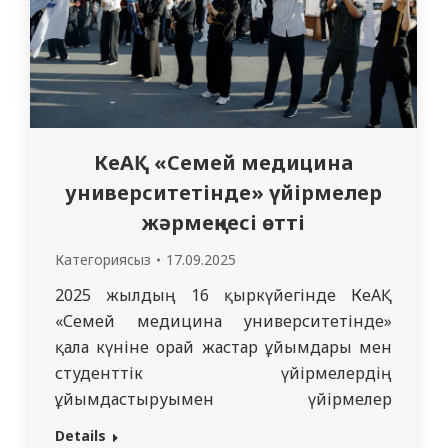
КеАҚ «Семей медицина
университетінде» үйірмелер
жәрмеңкесі өтті
Категориясыз
17.09.2025
2025 жылдың 16 қыркүйегінде КеАҚ
«Семей медицина университетінде»
қала күніне орай жастар ұйымдары мен
студенттік үйірмелердің
ұйымдастыруымен үйірмелер
жәрмеңкесі өткізілді. Іс-шараның
Details