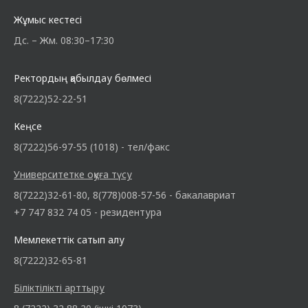
Жұмыс кестесі
Дс. – Жм. 08:30–17:30
Ректордың қабылдау бөлмесі
8(7222)52-22-51
Кеңсе
8(7222)56-97-55 (1018) - тел/факс
Университетке оқуға түсу
8(7222)32-61-80, 8(778)008-57-56 - бакалавриат
+7 747 832 74 05 - резидентура
Мемлекеттік сатып алу
8(7222)32-65-81
Біліктілікті арттыру