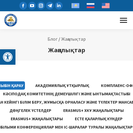
Блог
/
Жаңалықтар
Open toolbar
Жаңалықтар
ЫҒЫН ҚАРАУ
АКАДЕМИЯЛЫҚ ҰТҚЫРЛЫҚ
КОМПЛАЕНС-ОФ
КӘСІПОДАҚ КОМИТЕТІНІҢ ДЕМЕУШІЛІГІ ЖӘНЕ ЫНТЫМАҚТАСТЫҒЫ
 КЕЙІНГІ БІЛІМ БЕРУ, ЖҰМЫСҚА ОРНАЛАСУ ЖƏНЕ ТҮЛЕКТЕР МАНСА
ДӨҢГЕЛЕК ҮСТЕЛДЕР
ERASMUS+ ХКҰ ЖАҢАЛЫҚТАРЫ
ERASMUS+ ЖАҢАЛЫҚТАРЫ
ЕСТЕ ҚАЛАРЛЫҚ КҮНДЕР
ҒЫЛЫМИ КОНФЕРЕНЦИЯЛАР МЕН ІС-ШАРАЛАР ТУРАЛЫ ЖАҢАЛЫҚТАР