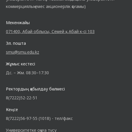
коммерциялық емес акционерлік қоғамы)
Мекенжайы
071400, Абай облысы, Семей қ., Абай к-сі 103
Эл. пошта
smu@smu.edu.kz
Жұмыс кестесі
Дс. – Жм. 08:30–17:30
Ректордың қабылдау бөлмесі
8(7222)52-22-51
Кеңсе
8(7222)56-97-55 (1018) - тел/факс
Университетке оқуға түсу