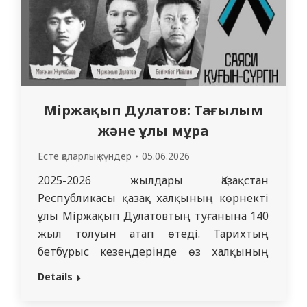
Міржақып Дулатов: Тағылым
және ұлы мұра
Есте қаларлық күндер
05.06.2026
2025-2026 жылдары Қазақстан
Республикасы қазақ халқының көрнекті
ұлы Міржақып Дулатовтың туғанына 140
жыл толуын атап өтеді. Тарихтың
бетбұрыс кезеңдерінде өз халқының
негізгі мүдделері мен қажеттіліктерін
Details
білдіретін көрнекті тұлғалар пайда
болады. Олар өз өмірлерін оның