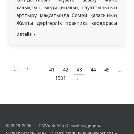
халықтың медициналық сауаттылығын
арттыру мақсатында Семей қаласының
Жалпы дәрігерлік практика кафедрасы
медицина ғылымдарының докторы,
Details
профессор Дюсупова А.А.-ның
жетекшілігімен, кафедра қызметкерлері
Юрковская О.А., Казымов М.С.,
Шалгумбаева Г.М. қатысуымен
Превентивті медицина мектебінің
←
1
…
41
42
43
44
45
…
кезекті сабағын өткізді. Іс-шараның
1501
→
негізгі мақсаты – халық арасында өз
денсаулығына жауапкершілікпен қарау
мәдениетін қалыптастыру, созылмалы
инфекциялық емес аурулардың…
© 2019-2026 – «СМУ» КеАҚ («Семей медицина
университеті» КеАҚ, «Семей медицина университеті»