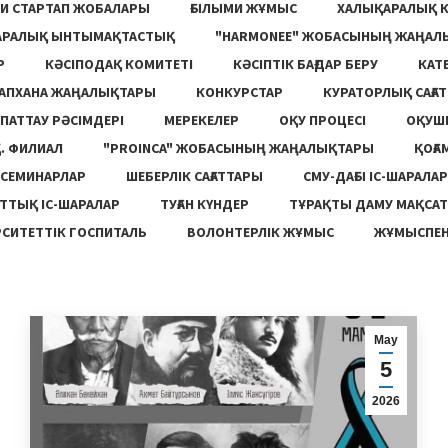
И СТАРТАП ЖОБАЛАРЫ
ҒЫЛЫМИ ЖҰМЫС
ХАЛЫҚАРАЛЫҚ 
АРАЛЫҚ ЫНТЫМАҚТАСТЫҚ
"HARMONEE" ЖОБАСЫНЫҢ ЖАҢАЛ
Р
КӘСІПОДАҚ КОМИТЕТІ
КӘСІПТІК БАҒДАР БЕРУ
КАТ
ТАПХАНА ЖАҢАЛЫҚТАРЫ
КОНКУРСТАР
КУРАТОРЛЫҚ САҒАТ
ПАТТАУ РӘСІМДЕРІ
МЕРЕКЕЛЕР
ОҚУ ПРОЦЕСІ
ОҚУШ
. ФИЛИАЛ
"PROINCA" ЖОБАСЫНЫҢ ЖАҢАЛЫҚТАРЫ
ҚОҒА
СЕМИНАРЛАР
ШЕБЕРЛІК САҒАТТАРЫ
СМУ-ДАҒЫ ІС-ШАРАЛАР
ТТЫҚ ІС-ШАРАЛАР
ТУҒАН КҮНДЕР
ТҰРАҚТЫ ДАМУ МАҚСА
СИТЕТТІК ГОСПИТАЛЬ
ВОЛОНТЕРЛІК ЖҰМЫС
ЖҰМЫСПЕН
Мау
5
2026