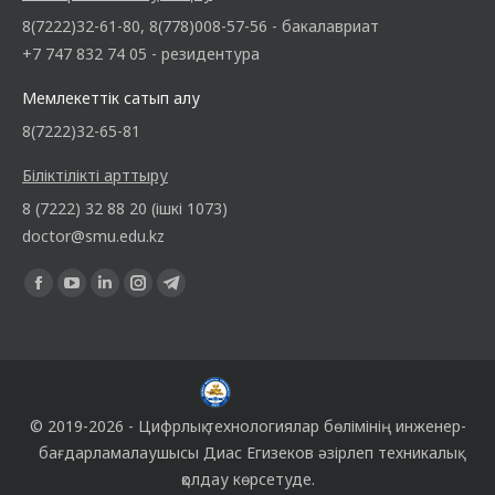
8(7222)32-61-80, 8(778)008-57-56 - бакалавриат
+7 747 832 74 05 - резидентура
Мемлекеттік сатып алу
8(7222)32-65-81
Біліктілікті арттыру
8 (7222) 32 88 20 (ішкі 1073)
doctor@smu.edu.kz
Find us on:
© 2019-2026 -
Цифрлық технологиялар бөлімінің
инженер-
бағдарламалаушысы
Диас Егизеков
әзірлеп техникалық
қолдау көрсетуде.