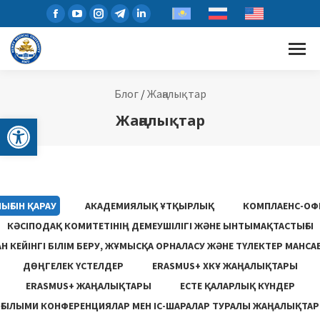
Блог
/
Жаңалықтар
Open toolbar
Жаңалықтар
ЫҒЫН ҚАРАУ
АКАДЕМИЯЛЫҚ ҰТҚЫРЛЫҚ
КОМПЛАЕНС-ОФ
КӘСІПОДАҚ КОМИТЕТІНІҢ ДЕМЕУШІЛІГІ ЖӘНЕ ЫНТЫМАҚТАСТЫҒЫ
 КЕЙІНГІ БІЛІМ БЕРУ, ЖҰМЫСҚА ОРНАЛАСУ ЖƏНЕ ТҮЛЕКТЕР МАНСА
ДӨҢГЕЛЕК ҮСТЕЛДЕР
ERASMUS+ ХКҰ ЖАҢАЛЫҚТАРЫ
ERASMUS+ ЖАҢАЛЫҚТАРЫ
ЕСТЕ ҚАЛАРЛЫҚ КҮНДЕР
ҒЫЛЫМИ КОНФЕРЕНЦИЯЛАР МЕН ІС-ШАРАЛАР ТУРАЛЫ ЖАҢАЛЫҚТАР