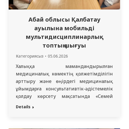
Абай облысы Қалбатау
ауылына мобильді
мультидисциплинарлық
топтың шығуы
Категориясыз
05.06.2026
Халыққа мамандандырылған
медициналық көмектің қолжетімділігін
арттыру және өңірдегі медициналық
ұйымдарға консультативтік-әдістемелік
қолдау көрсету мақсатында «Семей
медицина университеті» КеАҚ
Details
профессорлық-оқытушылық құрамынан
жасақталған мобильді
мультидисциплинарлық топ 04.06.2026