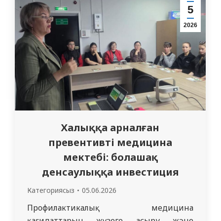
жұмыс сапарымен барды. Топ құрамында
5
жетекші мамандар болды: 1) Жанаспаев
2026
Марат Амангазиевич – дәрігер
травматолог, «Семей медицина
университеті» КеАҚ, травматология және
балалар хирургиясы кафедрасының
меңгерушісі;…
Халыққа арналған
превентивті медицина
мектебі: болашақ
денсаулыққа инвестиция
Категориясыз
05.06.2026
Профилактикалық медицина
қағидаттарын жүзеге асыру және