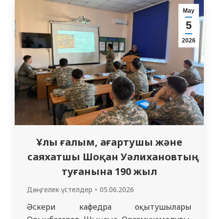
жылы Абай облысының Қалбатау ауылына
Мау
жұмыс сапарымен барды. Топ құрамында
5
жетекші мамандар болды: 1) Жанаспаев
2026
Марат Амангазиевич – дәрігер
травматолог, «Семей медицина
университеті» КеАҚ, травматология және
балалар хирургиясы кафедрасының
меңгерушісі;…
Ұлы ғалым, ағартушы және
саяхатшы Шоқан Уәлихановтың
туғанына 190 жыл
Дөңгелек үстелдер
05.06.2026
Әскери кафедра оқытушылары