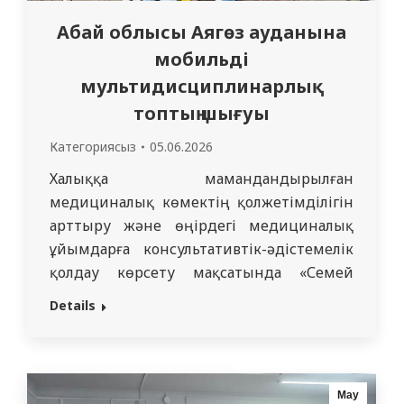
Абай облысы Аягөз ауданына
мобильді
мультидисциплинарлық
топтың шығуы
Категориясыз
05.06.2026
Халыққа мамандандырылған
медициналық көмектің қолжетімділігін
арттыру және өңірдегі медициналық
ұйымдарға консультативтік-әдістемелік
қолдау көрсету мақсатында «Семей
медицина университеті» КеАҚ
Details
профессорлық-оқытушылық құрамынан
жасақталған мобильді
мультидисциплинарлық топ 03.06.2026
жылы Абай облысының Аягөз ауданына
Мау