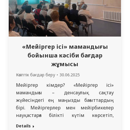
«Мейіргер ісі» мамандығы
бойынша кәсіби бағдар
жұмысы
Кәсіптік бағдар беру
30.06.2025
Мейіргер кімдер? «Мейіргер ісі»
мамандығы – денсаулық сақтау
жүйесіндегі ең маңызды бағыттардың
бірі. Мейіргерлер мен мейірбикелер
науқастарға білікті күтім көрсетіп,
диагностика, профилактика және оңалту
Details