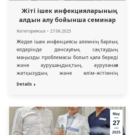
Жіті ішек инфекцияларының
алдын алу бойынша семинар
Категориясыз
27.06.2025
Жедел ішек инфекциясы әлемнің барлық
елдерінде денсаулық сақтаудың
маңызды проблемасы болып қала береді
және аурушаңдықтың, ауруханаға
жатқызудың және өлім-жітімнің
жетекші себептерінің бірі болып
Details
табылады, әсіресе балалық шақта. ДДҰ
мәліметтері бойынша, әлемде жыл
сайын жедел диареяның шамамен 1,7
миллиард жағдайы тіркеледі және одан
Мау
бес жасқа дейінгі 525 мың бала қайтыс
27
болады. 27.06.2025 Ж. “Абай облысының
2025