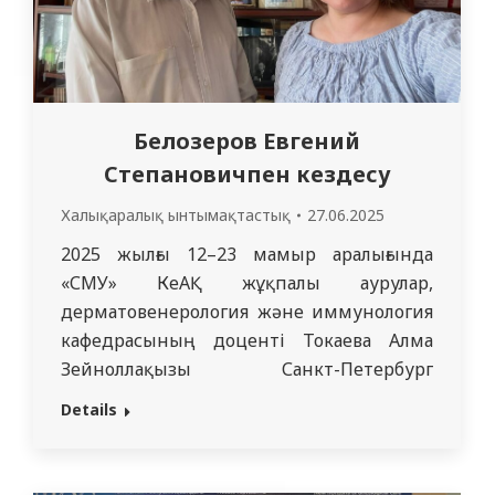
– ақ…
Белозеров Евгений
Степановичпен кездесу
Халықаралық ынтымақтастық
27.06.2025
2025 жылғы 12–23 мамыр аралығында
«СМУ» КеАҚ жұқпалы аурулар,
дерматовенерология және иммунология
кафедрасының доценті Токаева Алма
Зейноллақызы Санкт-Петербург
қаласындағы И.И. Мечников атындағы
Details
Солтүстік-Батыс мемлекеттік медицина
университетінде академиялық ұтқырлық
бағдарламасына қатысты. Тағылымдама