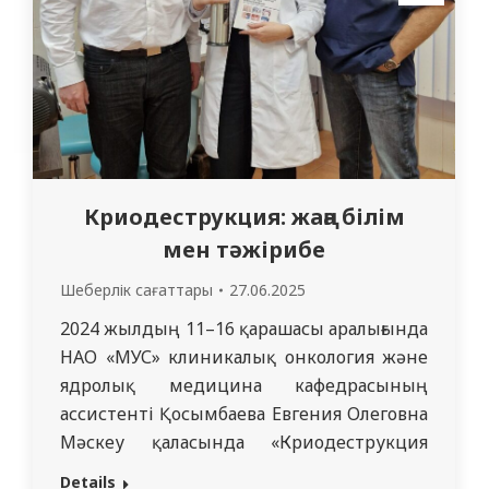
Жедел…
Криодеструкция: жаңа білім
мен тәжірибе
Шеберлік сағаттары
27.06.2025
2024 жылдың 11–16 қарашасы аралығында
НАО «МУС» клиникалық онкология және
ядролық медицина кафедрасының
ассистенті Қосымбаева Евгения Олеговна
Мәскеу қаласында «Криодеструкция
және криотерапия» тақырыбы бойынша
Details