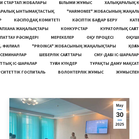
И СТАРТАП ЖОБАЛАРЫ
ҒЫЛЫМИ ЖҰМЫС
ХАЛЫҚАРАЛЫҚ 
АРАЛЫҚ ЫНТЫМАҚТАСТЫҚ
"HARMONEE" ЖОБАСЫНЫҢ ЖАҢАЛ
Р
КӘСІПОДАҚ КОМИТЕТІ
КӘСІПТІК БАҒДАР БЕРУ
КАТ
ТАПХАНА ЖАҢАЛЫҚТАРЫ
КОНКУРСТАР
КУРАТОРЛЫҚ САҒАТ
ПАТТАУ РӘСІМДЕРІ
МЕРЕКЕЛЕР
ОҚУ ПРОЦЕСІ
ОҚУШ
. ФИЛИАЛ
"PROINCA" ЖОБАСЫНЫҢ ЖАҢАЛЫҚТАРЫ
ҚОҒА
СЕМИНАРЛАР
ШЕБЕРЛІК САҒАТТАРЫ
СМУ-ДАҒЫ ІС-ШАРАЛАР
ТТЫҚ ІС-ШАРАЛАР
ТУҒАН КҮНДЕР
ТҰРАҚТЫ ДАМУ МАҚСА
СИТЕТТІК ГОСПИТАЛЬ
ВОЛОНТЕРЛІК ЖҰМЫС
ЖҰМЫСПЕН
Мау
30
2025