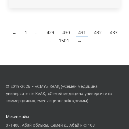
оқу курсынан өтті. Курс барысында тері
мен жұмсақ тіндердің қатерсіз, обыр
алды және қатерлі ісіктерін емдеуде
төмен температуралы технологияларды
қолдануға арналған теориялық және
←
1
…
429
430
431
432
433
практикалық сабақтар өткізілді. Оқыту
…
1501
→
криомедицина саласында көпжылдық
тәжірибесі…
© 2019-2026 – «СМУ» КеАҚ («Семей медицина
университеті» КеАҚ, «Семей медицина университеті»
коммерциялық емес акционерлік қоғамы)
Мекенжайы
071400, Абай облысы, Семей қ., Абай к-сі 103