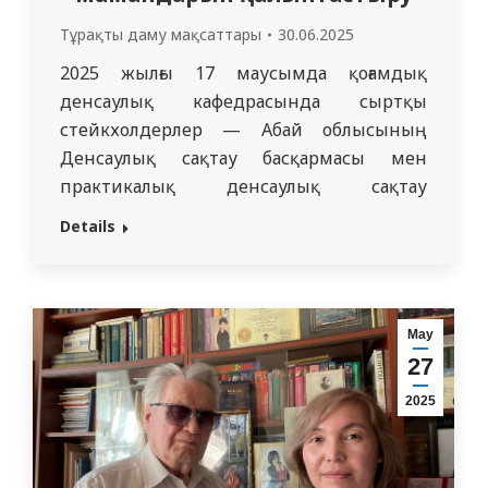
Тұрақты даму мақсаттары
30.06.2025
2025 жылғы 17 маусымда қоғамдық
денсаулық кафедрасында сыртқы
стейкхолдерлер — Абай облысының
Денсаулық сақтау басқармасы мен
практикалық денсаулық сақтау
өкілдерінің қатысуымен дөңгелек үстел
Details
өтті. Іс-шара аясында 2025-2026 оқу
жылына арналған “Медициналық-
профилактикалық іс” (ғылыми-
педагогикалық және бейіндік бағыттар)
Мау
мамандығы бойынша магистратураның
27
элективті пәндерінің жаңартылған
2025
каталогы ұсынылды. Жұмыс берушілерге
пәндердің мақсаттары, оқытудың
түпкілікті нәтижелері ұсынылды, сондай