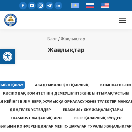
Блог
/
Жаңалықтар
Open toolbar
Жаңалықтар
ЫҒЫН ҚАРАУ
АКАДЕМИЯЛЫҚ ҰТҚЫРЛЫҚ
КОМПЛАЕНС-ОФ
КӘСІПОДАҚ КОМИТЕТІНІҢ ДЕМЕУШІЛІГІ ЖӘНЕ ЫНТЫМАҚТАСТЫҒЫ
 КЕЙІНГІ БІЛІМ БЕРУ, ЖҰМЫСҚА ОРНАЛАСУ ЖƏНЕ ТҮЛЕКТЕР МАНСА
ДӨҢГЕЛЕК ҮСТЕЛДЕР
ERASMUS+ ХКҰ ЖАҢАЛЫҚТАРЫ
ERASMUS+ ЖАҢАЛЫҚТАРЫ
ЕСТЕ ҚАЛАРЛЫҚ КҮНДЕР
ҒЫЛЫМИ КОНФЕРЕНЦИЯЛАР МЕН ІС-ШАРАЛАР ТУРАЛЫ ЖАҢАЛЫҚТАР