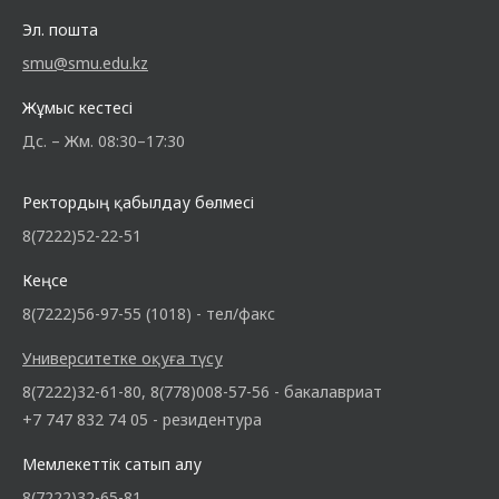
Эл. пошта
smu@smu.edu.kz
Жұмыс кестесі
Дс. – Жм. 08:30–17:30
Ректордың қабылдау бөлмесі
8(7222)52-22-51
Кеңсе
8(7222)56-97-55 (1018) - тел/факс
Университетке оқуға түсу
8(7222)32-61-80, 8(778)008-57-56 - бакалавриат
+7 747 832 74 05 - резидентура
Мемлекеттік сатып алу
8(7222)32-65-81