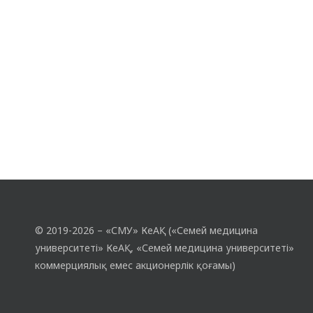
© 2019-2026 – «СМУ» КеАҚ («Семей медицина
университеті» КеАҚ, «Семей медицина университеті»
коммерциялық емес акционерлік қоғамы)