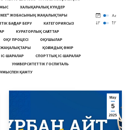
ҰМЫС
ХАЛЫҚАРАЛЫҚ КҮНДЕР
ONEE" ЖОБАСЫНЫҢ ЖАҢАЛЫҚТАРЫ
ПТІК БАҒДАР БЕРУ
КАТЕГОРИЯСЫЗ
АР
КУРАТОРЛЫҚ САҒАТТАР
ОҚУ ПРОЦЕСІ
ОҚУШЫЛАР
Ң ЖАҢАЛЫҚТАРЫ
ҚОҒАМДЫҚ ӨМІР
 ІС-ШАРАЛАР
СПОРТТЫҚ ІС-ШАРАЛАР
Ы
УНИВЕРСИТЕТТІК ГОСПИТАЛЬ
ҰМЫСПЕН ҚАМТУ
Мау
5
2025