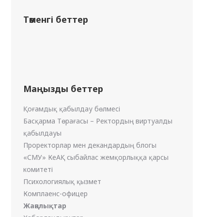
Төменгі беттер
Маңызды беттер
Қоғамдық қабылдау бөлмесі
Басқарма Төрағасы – Ректордың виртуалды
қабылдауы
Проректорлар мен декандардың блогы
«СМУ» КеАҚ сыбайлас жемқорлыққа қарсы
комитеті
Психологиялық қызмет
Комплаенс-офицер
Жаңалықтар