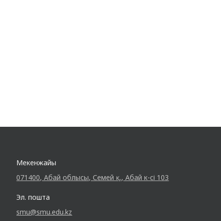
Мекенжайы
071400, Абай облысы, Семей қ., Абай к-сі 103
Эл. пошта
smu@smu.edu.kz