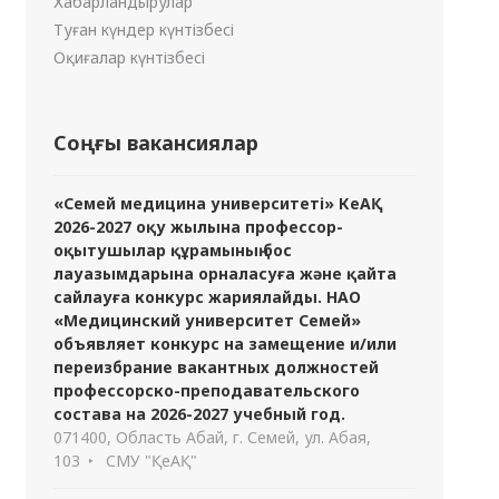
Хабарландырулар
Туған күндер күнтізбесі
Оқиғалар күнтізбесі
Соңғы вакансиялар
«Семей медицина университеті» КеАҚ
2026-2027 оқу жылына профессор-
оқытушылар құрамының бос
лауазымдарына орналасуға және қайта
сайлауға конкурс жариялайды. НАО
«Медицинский университет Семей»
объявляет конкурс на замещение и/или
переизбрание вакантных должностей
профессорско-преподавательского
состава на 2026-2027 учебный год.
071400, Область Абай, г. Семей, ул. Абая,
103
СМУ "ҚеАҚ"