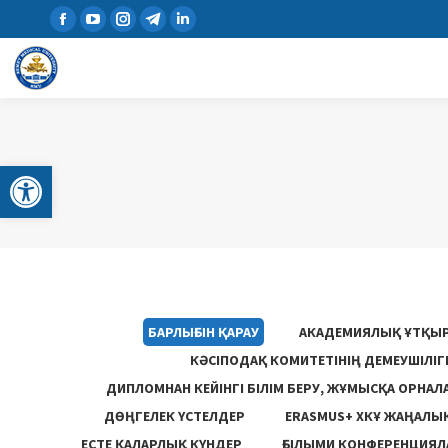
Open toolbar
БАРЛЫҒЫН ҚАРАУ
АКАДЕМИЯЛЫҚ ҰТҚЫ
КӘСІПОДАҚ КОМИТЕТІНІҢ ДЕМЕУШІЛІ
ДИПЛОМНАН КЕЙІНГІ БІЛІМ БЕРУ, ЖҰМЫСҚА ОРНАЛ
ДӨҢГЕЛЕК ҮСТЕЛДЕР
ERASMUS+ ХКҰ ЖАҢАЛЫ
ЕСТЕ ҚАЛАРЛЫҚ КҮНДЕР
ҒЫЛЫМИ КОНФЕРЕНЦИЯЛА