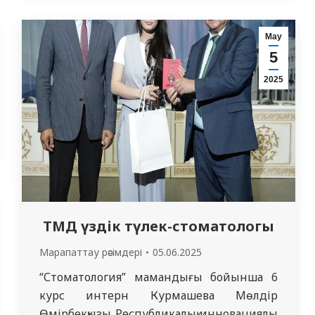
мирного неба! С уважением,
Председатель Правления – Ректор
Мау
Дюсупов А.А.
5
2025
ТМД үздік түлек-стоматологы
Марапаттау рәсімдері
05.06.2025
“Стоматология” мамандығы бойынша 6
курс интерн Курмашева Мөлдір
Өмірбекқызы Республикалық инновациялық