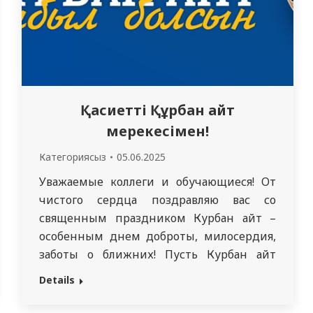
Қасиетті Құрбан айт
мерекесімен!
Категориясыз
05.06.2025
Уважаемые коллеги и обучающиеся! От
чистого сердца поздравляю вас со
священным праздником Курбан айт –
особенным днем доброты, милосердия,
заботы о ближних! Пусть Курбан айт
принесет мир, тепло и изобилие в
Details
каждый дом! Желаю всем крепкого
здоровья, благополучия, добра, согласия и