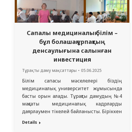
Сапалы медициналық білім –
бұл болашақ ұрпақтың
денсаулығына салынған
инвестиция
Тұрақты даму мақсаттары
05.06.2025
Білім сапасы мәселелері біздің
медициналық университет жұмысында
басты орын алады. Тұрақты дамудың №4
мақсаты медициналық кадрларды
даярлаумен тікелей байланысты. Біріккен
Ұлттар Ұйымының 2030 жылға дейінгі
Details
міндеті: “барлығын қамтитын және әділ