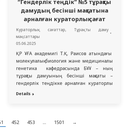
“Гендерлік теңдік” №5 тұрақты
дамудың бесінші мақсатына
арналған кураторлық сағат
Кураторлық сағаттар
,
Тұрақты даму
мақсаттары
05.06.2025
ҚР ҰҒА академигі Т.Қ. Раисов атындағы
молекулалық биология және медициналық
генетика кафедрасында БҰҰ – ның
тұрақты дамуының бесінші мақсаты –
гендерлік теңдікке арналған кураторлық
сағат өтті. Іс шараға кафедраның
Details
кураторлық топтары қатысты: 1101, 1102,
1103, 1110, 1111. Гендерлік теңдік кез
келген елдің тұрақты дамуының негізі
болып саналады – бұл БҰҰ-ның тұрақты
51
452
453
…
1501
→
дамуы (ТДМ) мақсатында анықталған:…