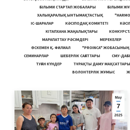
ҒЫЛЫМИ СТАРТАП ЖОБАЛАРЫ
ҒЫЛЫМИ Ж
ХАЛЫҚАРАЛЫҚ ЫНТЫМАҚТАСТЫҚ
"HARM
ІС-ШАРАЛАР
КӘСІПОДАҚ КОМИТЕТІ
КӘСІ
КІТАПХАНА ЖАҢАЛЫҚТАРЫ
КОНКУРСТ
МАРАПАТТАУ РӘСІМДЕРІ
МЕРЕКЕЛЕР
ӨСКЕМЕН Қ. ФИЛИАЛ
"PROINCA" ЖОБАСЫНЫ
СЕМИНАРЛАР
ШЕБЕРЛІК САҒАТТАРЫ
СМУ-ДАҒЫ
ТУҒАН КҮНДЕР
ТҰРАҚТЫ ДАМУ МАҚСАТТАР
ВОЛОНТЕРЛІК ЖҰМЫС
Ж
Мау
7
2025