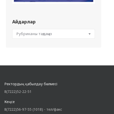
Айдарлар
Ректордың қабылдау бөлмесі
8(7222)52-22-51
Кеңсе
8(7222)56-97-55 (1018) - тел/факс