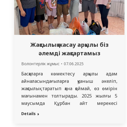
Жақсылық жасау арқылы біз
әлемді жақсартамыз
Волонтерлік жұмыс
07.06.2025
Басқаларға көмектесу арқылы адам
айналасындағыларға қуаныш әкеліп,
жақсылық таратып қана қоймай, өз өмірін
мағынамен толтырады. 2025 жылғы 5
маусымда Құрбан айт мерекесі
қарсаңында Қоғамдық денсаулық
Details
кафедрасының оқытушысы М. Б.
Бейсенгазина “Қоғамдық денсаулық”