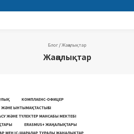
Блог
/
Жаңалықтар
Жаңалықтар
РЛЫҚ
КОМПЛАЕНС-ОФИЦЕР
ГІ ЖӘНЕ ЫНТЫМАҚТАСТЫҒЫ
АСУ ЖƏНЕ ТҮЛЕКТЕР МАНСАБЫ МЕКТЕБІ
ҚТАРЫ
ERASMUS+ ЖАҢАЛЫҚТАРЫ
Р МЕН ІС-ШАРАЛАР ТУРАЛЫ ЖАҢАЛЫҚТАР