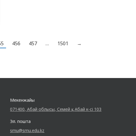
денсаулығына және өзін-өзі бағалауына
орны толмас зиян келтіреді. Статистикаға
сүйенсек, әйелдердің 50 пайызы,…
55
456
457
…
1501
→
Мекенжайы
071400, Абай облысы, Семей қ., Абай к-сі 103
Эл. пошта
smu@smu.edu.kz