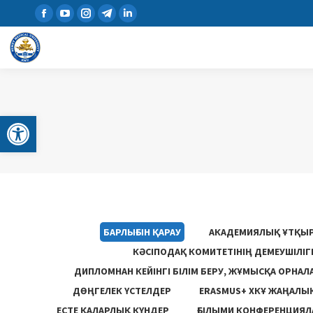
Open toolbar
БАРЛЫҒЫН ҚАРАУ
АКАДЕМИЯЛЫҚ ҰТҚЫ
КӘСІПОДАҚ КОМИТЕТІНІҢ ДЕМЕУШІЛІ
ДИПЛОМНАН КЕЙІНГІ БІЛІМ БЕРУ, ЖҰМЫСҚА ОРНАЛ
ДӨҢГЕЛЕК ҮСТЕЛДЕР
ERASMUS+ ХКҰ ЖАҢАЛЫ
ЕСТЕ ҚАЛАРЛЫҚ КҮНДЕР
ҒЫЛЫМИ КОНФЕРЕНЦИЯЛА