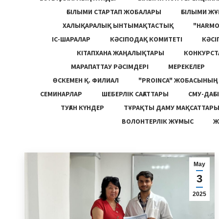
ҒЫЛЫМИ СТАРТАП ЖОБАЛАРЫ
ҒЫЛЫМИ Ж
ХАЛЫҚАРАЛЫҚ ЫНТЫМАҚТАСТЫҚ
"HARM
ІС-ШАРАЛАР
КӘСІПОДАҚ КОМИТЕТІ
КӘСІ
КІТАПХАНА ЖАҢАЛЫҚТАРЫ
КОНКУРСТ
МАРАПАТТАУ РӘСІМДЕРІ
МЕРЕКЕЛЕР
ӨСКЕМЕН Қ. ФИЛИАЛ
"PROINCA" ЖОБАСЫНЫ
СЕМИНАРЛАР
ШЕБЕРЛІК САҒАТТАРЫ
СМУ-ДАҒЫ
ТУҒАН КҮНДЕР
ТҰРАҚТЫ ДАМУ МАҚСАТТАР
ВОЛОНТЕРЛІК ЖҰМЫС
Ж
Мау
3
2025