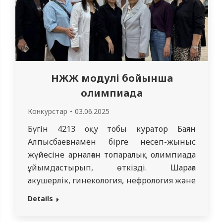
НЖЖ модулі бойынша
олимпиада
Конкурстар
03.06.2025
Бүгін 4213 оқу тобы куратор Баян
Алпысбаевнамен бірге несеп-жыныс
жүйесіне арналған топаралық олимпиада
ұйымдастырып, өткізді. Шараға
акушерлік, гинекология, нефрология және
урология пәндерін қамтитын үш топ
Details
қатысты. Олимпиада кәсіби
құзыреттіліктерді, клиникалық ойлауды