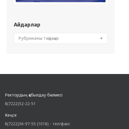
Айдарлар
Ректордың қабылдау бөлмесі
8(7222)52-22-51
Кеңсе
8(7222)56-97-55 (1018) - тел/факс