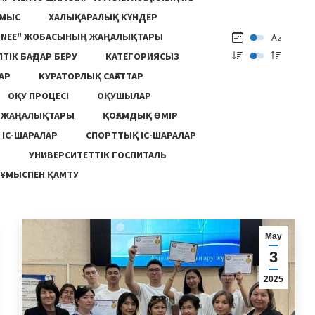
ҰМЫС
ХАЛЫҚАРАЛЫҚ КҮНДЕР
ONEE" ЖОБАСЫНЫҢ ЖАҢАЛЫҚТАРЫ
ПТІК БАҒДАР БЕРУ
КАТЕГОРИЯСЫЗ
АР
КУРАТОРЛЫҚ САҒАТТАР
ОҚУ ПРОЦЕСІ
ОҚУШЫЛАР
Ң ЖАҢАЛЫҚТАРЫ
ҚОҒАМДЫҚ ӨМІР
 ІС-ШАРАЛАР
СПОРТТЫҚ ІС-ШАРАЛАР
Ы
УНИВЕРСИТЕТТІК ГОСПИТАЛЬ
ҰМЫСПЕН ҚАМТУ
Мау
3
2025