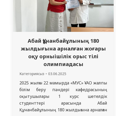
Абай Құнанбайұлының 180
жылдығына арналған жоғары
оқу орныішілік орыс тілі
олимпиадасы
Категориясыз
03.06.2025
2025 жылғы 22 мамырда «МУС» ҰАО жалпы
білім беру пәндері кафедрасының
оқытушылары 1 курс шетелдік
студенттері арасында Абай
Құнанбайұлының 180 жылдығына арналған