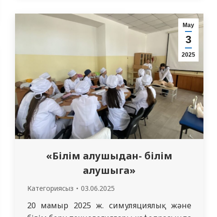
және командалық жұмысты дамытуға
бағытталған. Олимпиада бағдарламасы
Мау
бірнеше маңызды кезеңдерді қамтыды: •
3
BLITZ сұрақтары • Ситуациялық
2025
есептерді шешу • Практикалық дағдылар
бойынша жарыстар. Олимпиада…
«Білім алушыдан- білім
алушыга»
Категориясыз
03.06.2025
20 мамыр 2025 ж. симуляциялық және