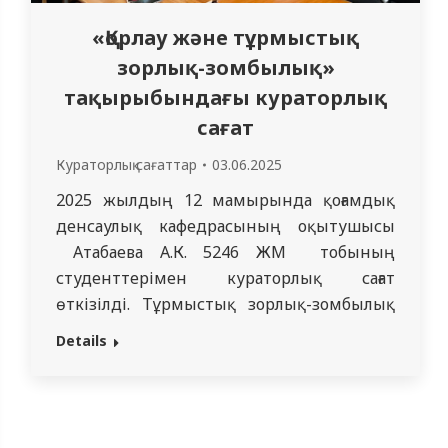
«Қорлау және тұрмыстық
зорлық-зомбылық»
тақырыбындағы кураторлық
сағат
Кураторлық сағаттар
03.06.2025
2025 жылдың 12 мамырында қоғамдық
денсаулық кафедрасының оқытушысы
Атабаева А.К. 5246 ЖМ тобының
студенттерімен кураторлық сағат
өткізілді. Тұрмыстық зорлық-зомбылық
мәселесі бүгінде жеткілікті түрде кең
Details
таралған және өткір әлеуметтік құбылыс
ретінде қарастырылатыны атап өтілді.
Бұл қауіпті, себебі ол жеке тұлғаның
психологиялық дамуына, физикалық