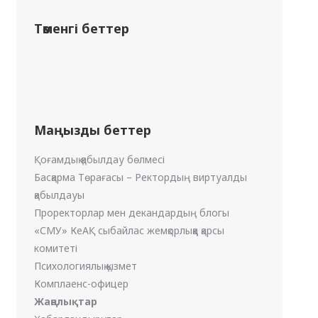
Төменгі беттер
Маңызды беттер
Қоғамдық қабылдау бөлмесі
Басқарма Төрағасы – Ректордың виртуалды
қабылдауы
Проректорлар мен декандардың блогы
«СМУ» КеАҚ сыбайлас жемқорлыққа қарсы
комитеті
Психологиялық қызмет
Комплаенс-офицер
Жаңалықтар