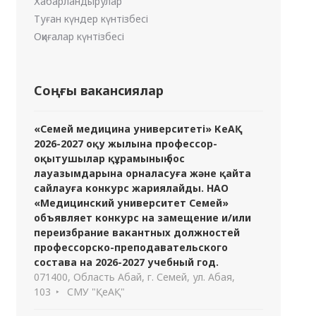
Хабарландырулар
Туған күндер күнтізбесі
Оқиғалар күнтізбесі
Соңғы вакансиялар
«Семей медицина университеті» КеАҚ
2026-2027 оқу жылына профессор-
оқытушылар құрамының бос
лауазымдарына орналасуға және қайта
сайлауға конкурс жариялайды. НАО
«Медицинский университет Семей»
объявляет конкурс на замещение и/или
переизбрание вакантных должностей
профессорско-преподавательского
состава на 2026-2027 учебный год.
071400, Область Абай, г. Семей, ул. Абая,
103
СМУ "ҚеАҚ"