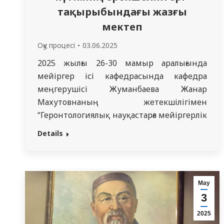
тақырыбындағы жазғы
мектеп
Оқу процесі
03.06.2025
2025 жылғы 26-30 мамыр аралығында
мейіргер ісі кафедрасында кафедра
меңгерушісі Жуманбаева Жанар
Махутовнаның жетекшілігімен
“Геронтологиялық науқастарға мейіргерлік
күтім” тақырыбында жазғы мектеп сәтті
Details
өткізілді. Жазғы мектепке “Мейіргер ісі”
мамандығының 110, 111, 112, 113 және 114
топтарының студенттері қатысты.
Оспанова Айгерим Турсыновна
Мау
“Геронтологиялық науқастарға мейіргерлік
3
күтім жасау ерекшеліктері” тақырыбында
2025
кіріспе дәріс оқыды. Өз сөзінде егде