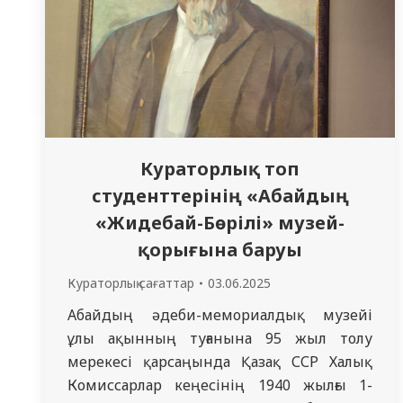
жастағы науқастарға…
Кураторлық топ
студенттерінің «Абайдың
«Жидебай-Бөрілі» музей-
қорығына баруы
Кураторлық сағаттар
03.06.2025
Абайдың әдеби-мемориалдық музейі
ұлы ақынның туғанына 95 жыл толу
мерекесі қарсаңында Қазақ ССР Халық
Комиссарлар кеңесінің 1940 жылғы 1-