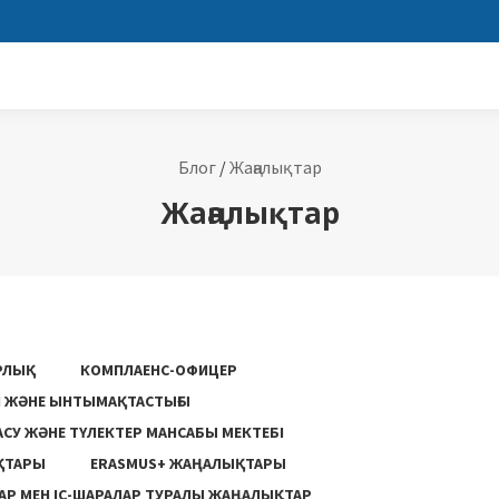
Блог
/
Жаңалықтар
Жаңалықтар
РЛЫҚ
КОМПЛАЕНС-ОФИЦЕР
ГІ ЖӘНЕ ЫНТЫМАҚТАСТЫҒЫ
АСУ ЖƏНЕ ТҮЛЕКТЕР МАНСАБЫ МЕКТЕБІ
ҚТАРЫ
ERASMUS+ ЖАҢАЛЫҚТАРЫ
Р МЕН ІС-ШАРАЛАР ТУРАЛЫ ЖАҢАЛЫҚТАР