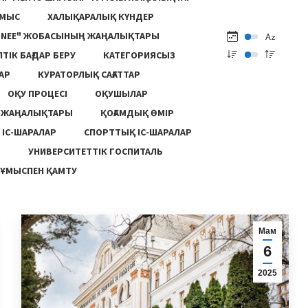
ҰМЫС
ХАЛЫҚАРАЛЫҚ КҮНДЕР
ONEE" ЖОБАСЫНЫҢ ЖАҢАЛЫҚТАРЫ
ПТІК БАҒДАР БЕРУ
КАТЕГОРИЯСЫЗ
АР
КУРАТОРЛЫҚ САҒАТТАР
ОҚУ ПРОЦЕСІ
ОҚУШЫЛАР
Ң ЖАҢАЛЫҚТАРЫ
ҚОҒАМДЫҚ ӨМІР
 ІС-ШАРАЛАР
СПОРТТЫҚ ІС-ШАРАЛАР
Ы
УНИВЕРСИТЕТТІК ГОСПИТАЛЬ
ҰМЫСПЕН ҚАМТУ
Мам
6
2025