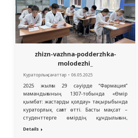
zhizn-vazhna-podderzhka-
molodezhi_
Кураторлық сағаттар
06.05.2025
2025 жылғы 29 сәуірде “Фармация”
мамандығының 1307-тобында «Өмір
қымбат: жастарды қолдау» тақырыбында
кураторлық сағат өтті. Басты мақсат –
студенттерге өмірдің құндылығын,
психологиялық саулықтың маңызын
Details
және дер кезінде көмек сұрай білудің