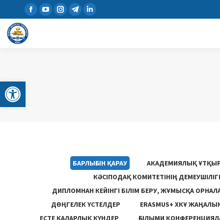
Open toolbar
БАРЛЫҒЫН ҚАРАУ
АКАДЕМИЯЛЫҚ ҰТҚЫ
КӘСІПОДАҚ КОМИТЕТІНІҢ ДЕМЕУШІЛІ
ДИПЛОМНАН КЕЙІНГІ БІЛІМ БЕРУ, ЖҰМЫСҚА ОРНАЛ
ДӨҢГЕЛЕК ҮСТЕЛДЕР
ERASMUS+ ХКҰ ЖАҢАЛЫ
ЕСТЕ ҚАЛАРЛЫҚ КҮНДЕР
ҒЫЛЫМИ КОНФЕРЕНЦИЯЛА