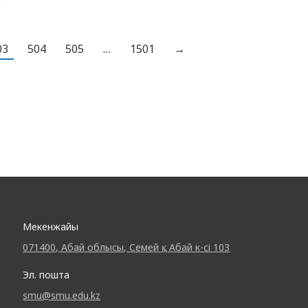
Олжаева Р.Р., ардагерлерімізге, Ұлы Отан
соғысында жеңісті қорғаған барша жандарға
алғысын…
03
504
505
…
1501
→
Мекенжайы
071400, Абай облысы, Семей қ., Абай к-сі 103
Эл. пошта
smu@smu.edu.kz