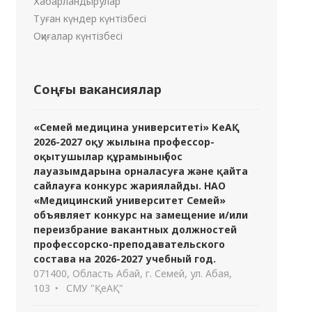
Хабарландырулар
Туған күндер күнтізбесі
Оқиғалар күнтізбесі
Соңғы вакансиялар
«Семей медицина университеті» КеАҚ
2026-2027 оқу жылына профессор-
оқытушылар құрамының бос
лауазымдарына орналасуға және қайта
сайлауға конкурс жариялайды. НАО
«Медицинский университет Семей»
объявляет конкурс на замещение и/или
переизбрание вакантных должностей
профессорско-преподавательского
состава на 2026-2027 учебный год.
071400, Область Абай, г. Семей, ул. Абая,
103
СМУ "ҚеАҚ"