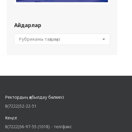
Айдарлар
Ректордың қабылдау бөлмесі
8(7222)52-22-51
Кеңсе
8(7222)56-97-55 (1018) - тел/факс