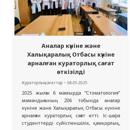
Аналар күніне және
Халықаралық Отбасы күніне
арналған кураторлық сағат
өткізілді
Кураторлық сағаттар
08.05.2025
2025 жылғы 6 мамырда “Стоматология”
мамандығының 206 тобында аналар
күніне және Халықаралық Отбасы күніне
арналған кураторлық сағат өтті. Іс-шара
студенттерді сүйіспеншілік, қамқорлық,