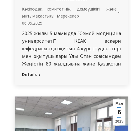
Кәсіподақ комитетінің демеушілігі және
ынтымақтастығы
,
Мерекелер
06.05.2025
2025 жылғы 5 мамырда “Семей медицина
университеті” КЕАҚ әскери
кафедрасында оқитын 4 курс студенттері
мен оқытушылары Ұлы Отан соғысындағы
Жеңістің 80 жылдығына және Қазақстан
Республикасы Қарулы Күштерінің
Details
құрылған күніне арналған “Семей
медицина университеті” КЕАҚ өткізетін
іс –шараға қатысты. Басқарма төрағасы– м. ғ.
д. профессор Дюсупов Алтай
Мам
Ахметқалиұлы, университет ардагерлері,
6
әскери кафедра бастығы, Ауғанстан және
2025
Тәжікстан…