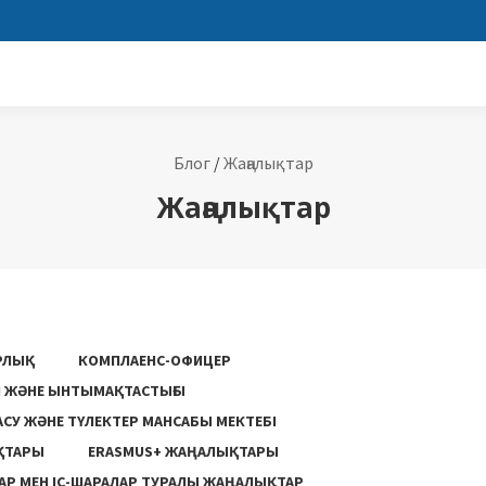
Блог
/
Жаңалықтар
Жаңалықтар
РЛЫҚ
КОМПЛАЕНС-ОФИЦЕР
ГІ ЖӘНЕ ЫНТЫМАҚТАСТЫҒЫ
АСУ ЖƏНЕ ТҮЛЕКТЕР МАНСАБЫ МЕКТЕБІ
ҚТАРЫ
ERASMUS+ ЖАҢАЛЫҚТАРЫ
Р МЕН ІС-ШАРАЛАР ТУРАЛЫ ЖАҢАЛЫҚТАР