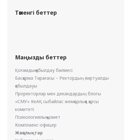
Төменгі беттер
Маңызды беттер
Қоғамдық қабылдау бөлмесі
Басқарма Төрағасы – Ректордың виртуалды
қабылдауы
Проректорлар мен декандардың блогы
«СМУ» КеАҚ сыбайлас жемқорлыққа қарсы
комитеті
Психологиялық қызмет
Комплаенс-офицер
Жаңалықтар