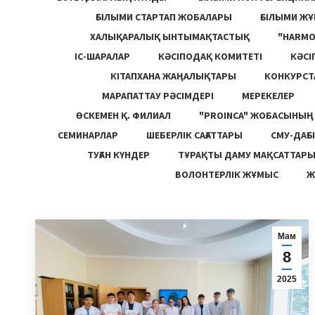
ҒЫЛЫМИ СТАРТАП ЖОБАЛАРЫ
ҒЫЛЫМИ Ж
ХАЛЫҚАРАЛЫҚ ЫНТЫМАҚТАСТЫҚ
"HARM
ІС-ШАРАЛАР
КӘСІПОДАҚ КОМИТЕТІ
КӘСІ
КІТАПХАНА ЖАҢАЛЫҚТАРЫ
КОНКУРСТ
МАРАПАТТАУ РӘСІМДЕРІ
МЕРЕКЕЛЕР
ӨСКЕМЕН Қ. ФИЛИАЛ
"PROINCA" ЖОБАСЫНЫ
СЕМИНАРЛАР
ШЕБЕРЛІК САҒАТТАРЫ
СМУ-ДАҒЫ
ТУҒАН КҮНДЕР
ТҰРАҚТЫ ДАМУ МАҚСАТТАР
ВОЛОНТЕРЛІК ЖҰМЫС
Ж
Мам
8
2025