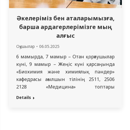
Әкелеріміз бен аталарымызға,
барша ардагерлерімізге мың
алғыс
Оқушылар
06.05.2025
6 мамырда, 7 мамыр – Отан қорғаушылар
күні, 9 мамыр – Жеңіс күні қарсаңында
«Биохимия және химиялық пәндер»
кафедрасы ағылшын тілінің 2511, 2506
2128 «Медицина» топтары
студенттерімен осы мерекелерді
Details
Қазақстан тұрғындары мен бүкіл әлем
қонақтары ретінде тойлаудың
маңыздылығы туралы әңгімелесті.
Ағылшын тілі кафедрасының оқытушысы