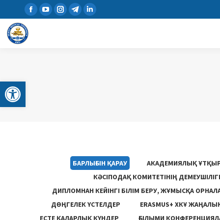
Open toolbar
БАРЛЫҒЫН ҚАРАУ
АКАДЕМИЯЛЫҚ ҰТҚЫ
КӘСІПОДАҚ КОМИТЕТІНІҢ ДЕМЕУШІЛІ
ДИПЛОМНАН КЕЙІНГІ БІЛІМ БЕРУ, ЖҰМЫСҚА ОРНАЛ
ДӨҢГЕЛЕК ҮСТЕЛДЕР
ERASMUS+ ХКҰ ЖАҢАЛЫ
ЕСТЕ ҚАЛАРЛЫҚ КҮНДЕР
ҒЫЛЫМИ КОНФЕРЕНЦИЯЛА