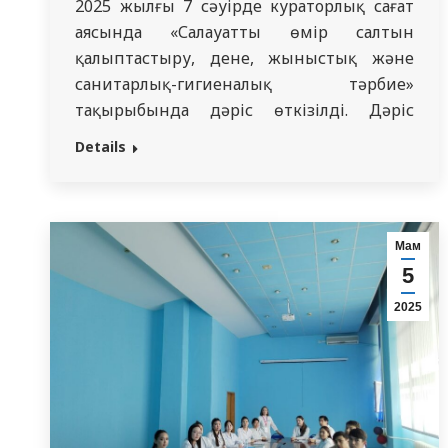
2025 жылғы 7 сәуірде кураторлық сағат
аясында «Салауатты өмір салтын
қалыптастыру, дене, жыныстық және
санитарлық-гигиеналық тәрбие»
тақырыбында дәріс өткізілді. Дәріс
«Медицина» мамандығының 441-
Details
кураторлық тобының студенттерімен
өткізілді. Дәрістің мақсаты: аурулардың
алдын алу және салауатты өмір салты
туралы білім тарату. Дәріс мазмұнды
Мам
өтті, студенттер қызықты баяндама үшін
5
кураторға алғыстарын білдірді. Топ
2025
кураторы: Балалар аурулары
пропедевтикасы кафедрасының
ассистенті…