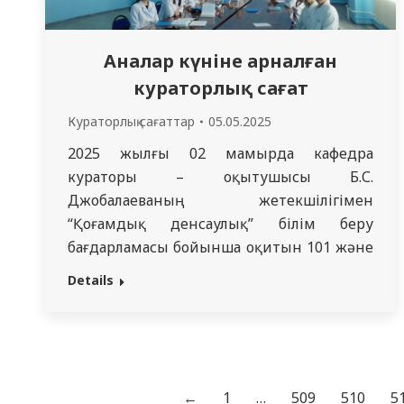
Аналар күніне арналған
кураторлық сағат
Кураторлық сағаттар
05.05.2025
2025 жылғы 02 мамырда кафедра
кураторы – оқытушысы Б.С.
Джобалаеваның жетекшілігімен
“Қоғамдық денсаулық” білім беру
бағдарламасы бойынша оқитын 101 және
102 топтардың студенттерімен
Details
кураторлық сағат өтті. Кездесу
барысында студенттер ананың адам
өміріндегі маңызы мен рөлін талқылады,
аналары туралы жылы әңгімелерімен
бөлісті, сондай-ақ әйел аналарға
←
1
…
509
510
5