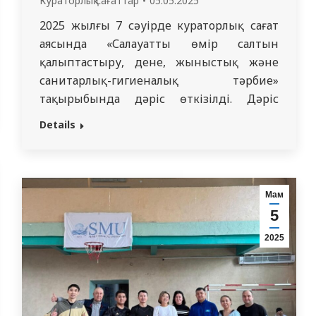
Кураторлық сағаттар
05.05.2025
2025 жылғы 7 сәуірде кураторлық сағат
аясында «Салауатты өмір салтын
қалыптастыру, дене, жыныстық және
санитарлық-гигиеналық тәрбие»
тақырыбында дәріс өткізілді. Дәріс
«Медицина» мамандығының 441-
Details
кураторлық тобының студенттерімен
өткізілді. Дәрістің мақсаты: аурулардың
алдын алу және салауатты өмір салты
туралы білім тарату. Дәріс мазмұнды
Мам
өтті, студенттер қызықты баяндама үшін
5
кураторға алғыстарын білдірді. Топ
2025
кураторы: Балалар аурулары
пропедевтикасы кафедрасының
ассистенті…