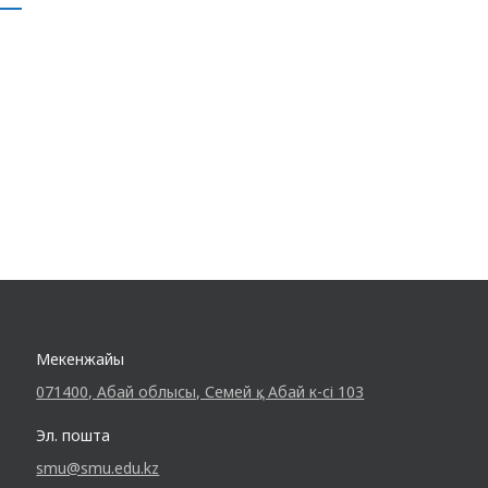
бойынша сынға түскен 10 команда
қатысты. Волейбол, үстел теннисі, футбол,
эстафета сияқты спорт түрлері бойынша…
Мекенжайы
071400, Абай облысы, Семей қ., Абай к-сі 103
Эл. пошта
smu@smu.edu.kz