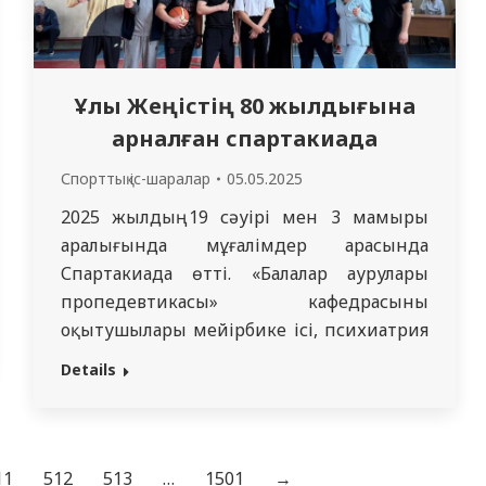
Ұлы Жеңістің 80 жылдығына
арналған спартакиада
Спорттық іс-шаралар
05.05.2025
2025 жылдың 19 сәуірі мен 3 мамыры
аралығында мұғалімдер арасында
Спартакиада өтті. «Балалар аурулары
пропедевтикасы» кафедрасының
оқытушылары мейірбике ісі, психиатрия
және наркология, жүрек-қан тамыр
Details
хирургиясы кафедраларымен бірлесіп
Ұлы Жеңістің 80 жылдығына арналған
спартакиадаға белсене қатысты. Жарысқа
ептілік, жылдамдық және дәлдік
11
512
513
…
1501
→