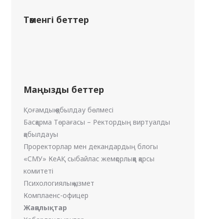
Төменгі беттер
Маңызды беттер
Қоғамдық қабылдау бөлмесі
Басқарма Төрағасы – Ректордың виртуалды
қабылдауы
Проректорлар мен декандардың блогы
«СМУ» КеАҚ сыбайлас жемқорлыққа қарсы
комитеті
Психологиялық қызмет
Комплаенс-офицер
Жаңалықтар