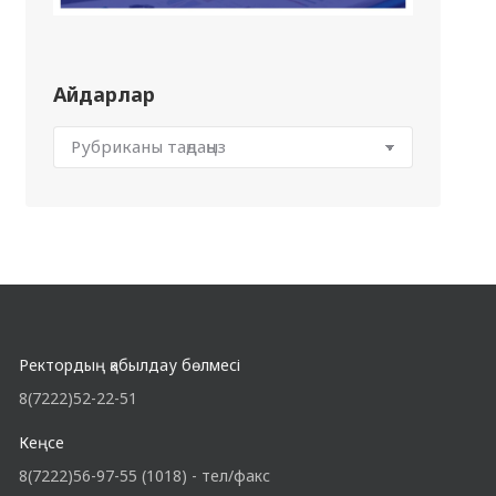
Айдарлар
Ректордың қабылдау бөлмесі
8(7222)52-22-51
Кеңсе
8(7222)56-97-55 (1018) - тел/факс