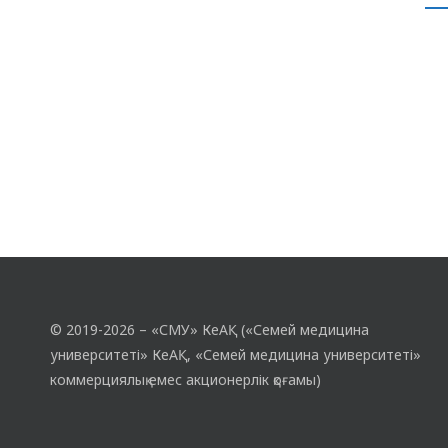
қамқорлығы, сүйіспеншілігі мен
адалдығы үшін алғыс білдірді.
Кураторлық сағаттың мақсаты
студенттердің…
© 2019-2026 – «СМУ» КеАҚ («Семей медицина
университеті» КеАҚ, «Семей медицина университеті»
коммерциялық емес акционерлік қоғамы)