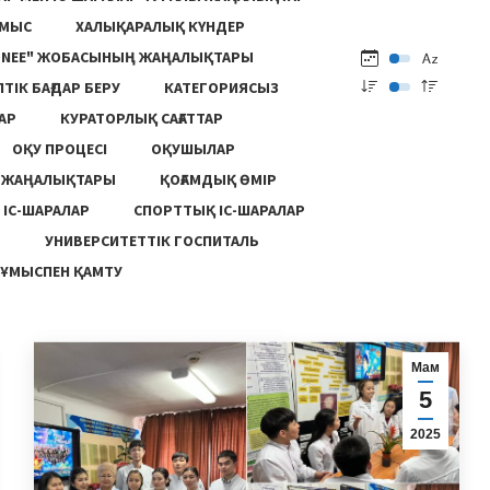
ҰМЫС
ХАЛЫҚАРАЛЫҚ КҮНДЕР
ONEE" ЖОБАСЫНЫҢ ЖАҢАЛЫҚТАРЫ
ПТІК БАҒДАР БЕРУ
КАТЕГОРИЯСЫЗ
АР
КУРАТОРЛЫҚ САҒАТТАР
ОҚУ ПРОЦЕСІ
ОҚУШЫЛАР
Ң ЖАҢАЛЫҚТАРЫ
ҚОҒАМДЫҚ ӨМІР
 ІС-ШАРАЛАР
СПОРТТЫҚ ІС-ШАРАЛАР
Ы
УНИВЕРСИТЕТТІК ГОСПИТАЛЬ
ҰМЫСПЕН ҚАМТУ
Мам
5
2025