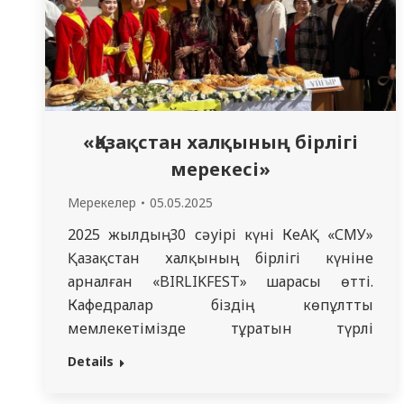
«Қазақстан халқының бірлігі
мерекесі»
Мерекелер
05.05.2025
2025 жылдың 30 сәуірі күні КеАҚ «СМУ»
Қазақстан халқының бірлігі күніне
арналған «BIRLIKFEST» шарасы өтті.
Кафедралар біздің көпұлтты
мемлекетімізде тұратын түрлі
халықтардың дәстүрлі тағамдарымен
Details
көрмелер ұйымдастырды. Балалар
аурулары пропедевтикасы кафедрасы,