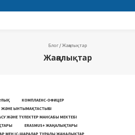
Блог
/
Жаңалықтар
Жаңалықтар
РЛЫҚ
КОМПЛАЕНС-ОФИЦЕР
ГІ ЖӘНЕ ЫНТЫМАҚТАСТЫҒЫ
АСУ ЖƏНЕ ТҮЛЕКТЕР МАНСАБЫ МЕКТЕБІ
ҚТАРЫ
ERASMUS+ ЖАҢАЛЫҚТАРЫ
Р МЕН ІС-ШАРАЛАР ТУРАЛЫ ЖАҢАЛЫҚТАР