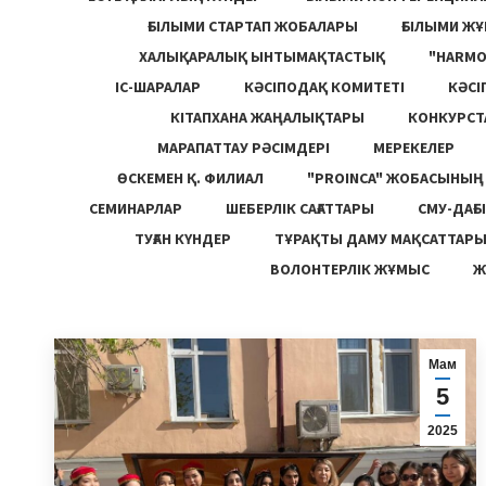
ҒЫЛЫМИ СТАРТАП ЖОБАЛАРЫ
ҒЫЛЫМИ Ж
ХАЛЫҚАРАЛЫҚ ЫНТЫМАҚТАСТЫҚ
"HARM
ІС-ШАРАЛАР
КӘСІПОДАҚ КОМИТЕТІ
КӘСІ
КІТАПХАНА ЖАҢАЛЫҚТАРЫ
КОНКУРСТ
МАРАПАТТАУ РӘСІМДЕРІ
МЕРЕКЕЛЕР
ӨСКЕМЕН Қ. ФИЛИАЛ
"PROINCA" ЖОБАСЫНЫ
СЕМИНАРЛАР
ШЕБЕРЛІК САҒАТТАРЫ
СМУ-ДАҒЫ
ТУҒАН КҮНДЕР
ТҰРАҚТЫ ДАМУ МАҚСАТТАР
ВОЛОНТЕРЛІК ЖҰМЫС
Ж
Мам
5
2025