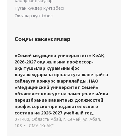
Хабарландырулар
Туған күндер күнтізбесі
Оқиғалар күнтізбесі
Соңғы вакансиялар
«Семей медицина университеті» КеАҚ
2026-2027 оқу жылына профессор-
оқытушылар құрамының бос
лауазымдарына орналасуға және қайта
сайлауға конкурс жариялайды. НАО
«Медицинский университет Семей»
объявляет конкурс на замещение и/или
переизбрание вакантных должностей
профессорско-преподавательского
состава на 2026-2027 учебный год.
071400, Область Абай, г. Семей, ул. Абая,
103
СМУ "ҚеАҚ"