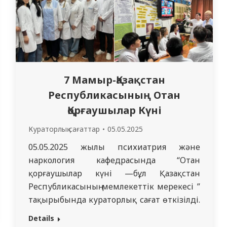
7 Мамыр-Қазақстан
Республикасының Отан
Қорғаушылар Күні
Кураторлық сағаттар
05.05.2025
05.05.2025 жылы психиатрия және
наркология кафедрасында “Отан
қорғаушылар күні —бұл Қазақстан
Республикасының мемлекеттік мерекесі ”
тақырыбында кураторлық сағат өткізілді.
Қатысушылар: 3513 медицина тобының
Details
студенттері. Ұйымдастырушы: куратор