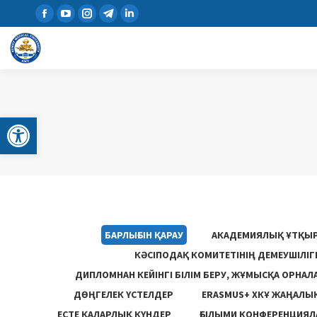
Open toolbar
БАРЛЫҒЫН ҚАРАУ
АКАДЕМИЯЛЫҚ ҰТҚЫ
КӘСІПОДАҚ КОМИТЕТІНІҢ ДЕМЕУШІЛІ
ДИПЛОМНАН КЕЙІНГІ БІЛІМ БЕРУ, ЖҰМЫСҚА ОРНАЛ
ДӨҢГЕЛЕК ҮСТЕЛДЕР
ERASMUS+ ХКҰ ЖАҢАЛЫ
ЕСТЕ ҚАЛАРЛЫҚ КҮНДЕР
ҒЫЛЫМИ КОНФЕРЕНЦИЯЛА