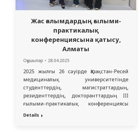
Жас ғалымдардың ғылыми-
практикалық
конференциясына қатысу,
Алматы
Оқушылар
28.04.2025
2025 жылғы 26 сәуірде Қазақстан-Ресей
медициналық университетінде
студенттердің, магистраттардың,
резиденттердің, докторанттардың III
ғылыми-практикалық конференциясы
өтті. Конференция жұмысына Семей
Details
медицина университетінің білім
алушылары қатысты. Резидент
дерматовенеролог А.М.Мұратова