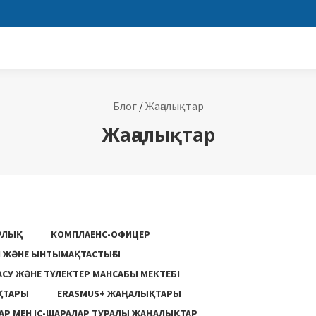
Блог
/
Жаңалықтар
Жаңалықтар
РЛЫҚ
КОМПЛАЕНС-ОФИЦЕР
ГІ ЖӘНЕ ЫНТЫМАҚТАСТЫҒЫ
АСУ ЖƏНЕ ТҮЛЕКТЕР МАНСАБЫ МЕКТЕБІ
ҚТАРЫ
ERASMUS+ ЖАҢАЛЫҚТАРЫ
Р МЕН ІС-ШАРАЛАР ТУРАЛЫ ЖАҢАЛЫҚТАР