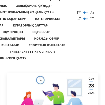
ҰМЫС
ХАЛЫҚАРАЛЫҚ КҮНДЕР
ONEE" ЖОБАСЫНЫҢ ЖАҢАЛЫҚТАРЫ
ПТІК БАҒДАР БЕРУ
КАТЕГОРИЯСЫЗ
АР
КУРАТОРЛЫҚ САҒАТТАР
ОҚУ ПРОЦЕСІ
ОҚУШЫЛАР
Ң ЖАҢАЛЫҚТАРЫ
ҚОҒАМДЫҚ ӨМІР
 ІС-ШАРАЛАР
СПОРТТЫҚ ІС-ШАРАЛАР
Ы
УНИВЕРСИТЕТТІК ГОСПИТАЛЬ
ҰМЫСПЕН ҚАМТУ
Сәу
28
2025