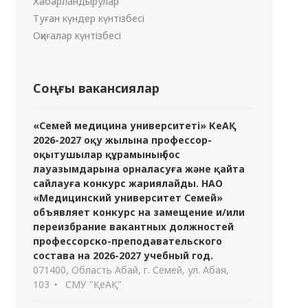
Хабарландырулар
Туған күндер күнтізбесі
Оқиғалар күнтізбесі
Соңғы вакансиялар
«Семей медицина университеті» КеАҚ
2026-2027 оқу жылына профессор-
оқытушылар құрамының бос
лауазымдарына орналасуға және қайта
сайлауға конкурс жариялайды. НАО
«Медицинский университет Семей»
объявляет конкурс на замещение и/или
переизбрание вакантных должностей
профессорско-преподавательского
состава на 2026-2027 учебный год.
071400, Область Абай, г. Семей, ул. Абая,
103
СМУ "ҚеАҚ"