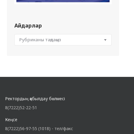
Айдарлар
Ректордың қабылдау бөлмесі
8(7222)52-22-51
Кеңсе
8(7222)56-97-55 (1018) - тел/факс