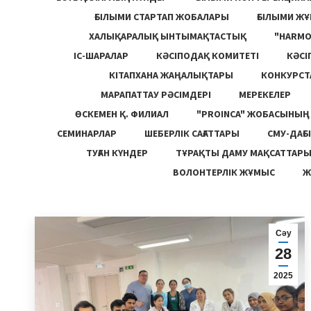
ҒЫЛЫМИ СТАРТАП ЖОБАЛАРЫ
ҒЫЛЫМИ Ж
ХАЛЫҚАРАЛЫҚ ЫНТЫМАҚТАСТЫҚ
"HARM
ІС-ШАРАЛАР
КӘСІПОДАҚ КОМИТЕТІ
КӘСІ
КІТАПХАНА ЖАҢАЛЫҚТАРЫ
КОНКУРСТ
МАРАПАТТАУ РӘСІМДЕРІ
МЕРЕКЕЛЕР
ӨСКЕМЕН Қ. ФИЛИАЛ
"PROINCA" ЖОБАСЫНЫ
СЕМИНАРЛАР
ШЕБЕРЛІК САҒАТТАРЫ
СМУ-ДАҒЫ
ТУҒАН КҮНДЕР
ТҰРАҚТЫ ДАМУ МАҚСАТТАР
ВОЛОНТЕРЛІК ЖҰМЫС
Ж
Сәу
28
2025