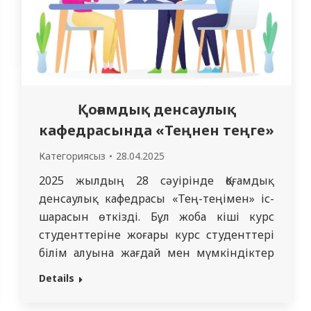
Қоғамдық денсаулық
кафедрасында «Теңнен теңге»
Категориясыз
28.04.2025
2025 жылдың 28 сәуірінде Қоғамдық
денсаулық кафедрасы «Тең-теңімен» іс-
шарасын өткізді. Бұл жоба кіші курс
студенттеріне жоғары курс студенттері
білім алуына жағдай мен мүмкіндіктер
жасауға бағытталған болатын. Бұл іс-шара
Details
«Стоматология» 2 курс 205 тобының
студенттеріне арналған, «Қоғамдық