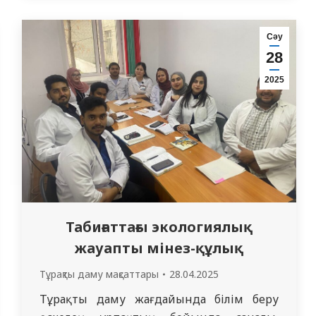
денсаулық сақтау» мамандығының 1 курс
докторанты Оразаева Б.Б кафедра
Сәу
оқытушысы Атабаева А.К. жетекшілігімен
28
өткізілді. Осы жоба аясында докторант
2025
«Денсаулық…
Табиғаттағы экологиялық
жауапты мінез-құлық
Тұрақты даму мақсаттары
28.04.2025
Тұрақты даму жағдайында білім беру