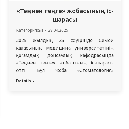
«Теңнен теңге» жобасының іс-
шарасы
Категориясыз
28.04.2025
2025 жылдың 25 сәуірінде Семей
қаласының медицина университетінің
қоғамдық денсаулық кафедрасында
«Теңнен теңге» жобасының іс-шарасы
өтті. Бұл жоба «Стоматология»
мамандығының 2 курс 202 топ
Details
студенттеріне, «Қоғамдық денсаулық
сақтау» мамандығының 1 курс
докторанттарыны Оразаева Б.Б. кафедра
оқытушысы Атабаева А.К. жетекшілігімен
өтті. Осы жоба аясында докторант
«Денсаулық сақтау менеджменті»