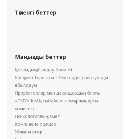
Төменгі беттер
Маңызды беттер
Қоғамдық қабылдау бөлмесі
Басқарма Төрағасы – Ректордың виртуалды
қабылдауы
Проректорлар мен декандардың блогы
«СМУ» КеАҚ сыбайлас жемқорлыққа қарсы
комитеті
Психологиялық қызмет
Комплаенс-офицер
Жаңалықтар