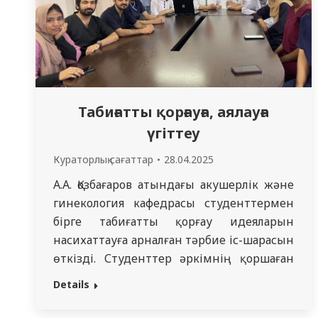
Табиғатты қорғауға, аялауға
үгіттеу
Кураторлық сағаттар
28.04.2025
А.А. Қозбағаров атындағы акушерлік және
гинекология кафедрасы студенттермен
бірге табиғатты қорғау идеяларын
насихаттауға арналған тәрбие іс-шарасын
өткізді. Студенттер әркімнің қоршаған
ортаны қорғауға қалай үлес қоса
Details
алатынын талқылады: экологиялық
акцияларға қатысу, ресурстарды ұтымды