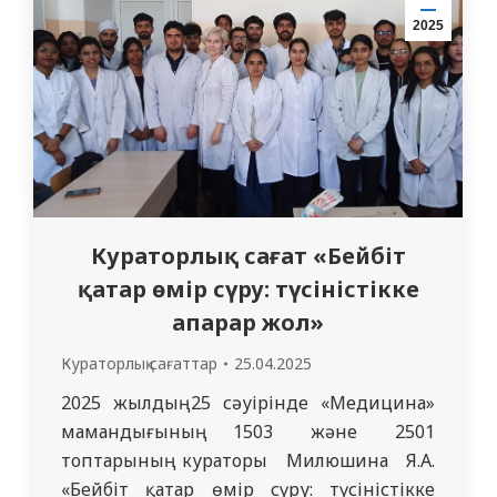
“Семей медицина университеті” КеАҚ
2025
жұқпалы аурулар, дерматовенерология
және иммунология кафедрасы…
Кураторлық сағат «Бейбіт
қатар өмір сүру: түсіністікке
апарар жол»
Кураторлық сағаттар
25.04.2025
2025 жылдың 25 сәуірінде «Медицина»
мамандығының 1503 және 2501
топтарының кураторы Милюшина Я.А.
«Бейбіт қатар өмір сүру: түсіністікке