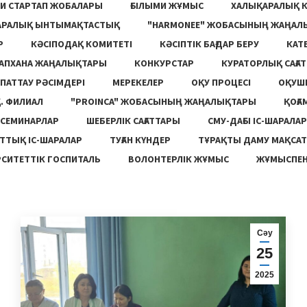
И СТАРТАП ЖОБАЛАРЫ
ҒЫЛЫМИ ЖҰМЫС
ХАЛЫҚАРАЛЫҚ 
АРАЛЫҚ ЫНТЫМАҚТАСТЫҚ
"HARMONEE" ЖОБАСЫНЫҢ ЖАҢАЛ
Р
КӘСІПОДАҚ КОМИТЕТІ
КӘСІПТІК БАҒДАР БЕРУ
КАТ
ТАПХАНА ЖАҢАЛЫҚТАРЫ
КОНКУРСТАР
КУРАТОРЛЫҚ САҒАТ
ПАТТАУ РӘСІМДЕРІ
МЕРЕКЕЛЕР
ОҚУ ПРОЦЕСІ
ОҚУШ
. ФИЛИАЛ
"PROINCA" ЖОБАСЫНЫҢ ЖАҢАЛЫҚТАРЫ
ҚОҒА
СЕМИНАРЛАР
ШЕБЕРЛІК САҒАТТАРЫ
СМУ-ДАҒЫ ІС-ШАРАЛАР
ТТЫҚ ІС-ШАРАЛАР
ТУҒАН КҮНДЕР
ТҰРАҚТЫ ДАМУ МАҚСА
СИТЕТТІК ГОСПИТАЛЬ
ВОЛОНТЕРЛІК ЖҰМЫС
ЖҰМЫСПЕН
Сәу
25
2025