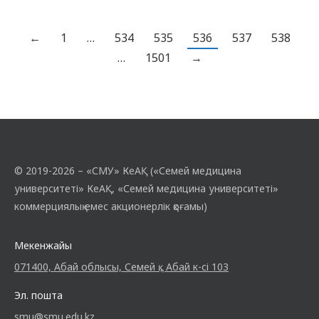
заттары, отбасы жәдігерлері, Абайдың
отбасы мүшелеріне қатысты суреттер
←
1
…
534
535
536
537
538
көрсетілді. Музей қызметкері
…
1501
→
студенттерге қорда сақталған Абайдың өзі
оқыған,…
© 2019-2026 – «СМУ» КеАҚ («Семей медицина
университеті» КеАҚ, «Семей медицина университеті»
коммерциялық емес акционерлік қоғамы)
Мекенжайы
071400, Абай облысы, Семей қ., Абай к-сі 103
Эл. пошта
smu@smu.edu.kz