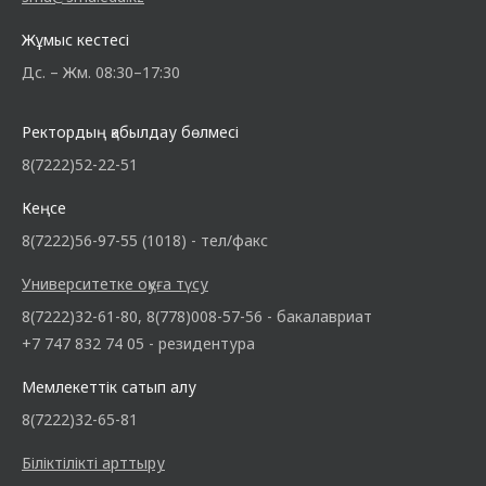
Жұмыс кестесі
Дс. – Жм. 08:30–17:30
Ректордың қабылдау бөлмесі
8(7222)52-22-51
Кеңсе
8(7222)56-97-55 (1018) - тел/факс
Университетке оқуға түсу
8(7222)32-61-80, 8(778)008-57-56 - бакалавриат
+7 747 832 74 05 - резидентура
Мемлекеттік сатып алу
8(7222)32-65-81
Біліктілікті арттыру