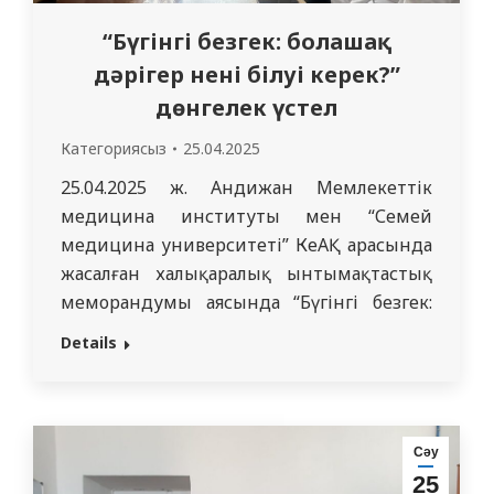
“Бүгінгі безгек: болашақ
дәрігер нені білуі керек?”
дөнгелек үстел
Категориясыз
25.04.2025
25.04.2025 ж. Андижан Мемлекеттік
медицина институты мен “Семей
медицина университеті” КеАҚ арасында
жасалған халықаралық ынтымақтастық
меморандумы аясында “Бүгінгі безгек:
болашақ дәрігер нені білуі керек?”
Details
онлайн режимінде дөнгелек үстел өтті.
Ұйымдастышулар: Андижан Мемлекеттік
медицина институтының жұқпалы
аурулар кафедрасы (кафедра меңгерушісі
Сәу
доцент, м.ғ. к. Мирзакаримова Д.Б.) және
25