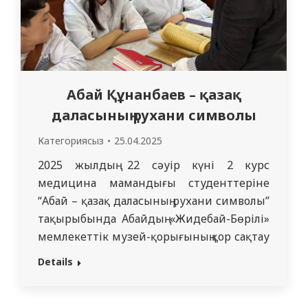
Шынгаев Е.Е. хирургиялық…
Абай Құнанбаев – қазақ
даласының рухани символы
Категориясыз
25.04.2025
2025 жылдың 22 сәуір күні 2 курс
медицина мамандығы студенттеріне
“Абай – қазақ даласының рухани символы”
тақырыбында Абайдың «Жидебай-Бөрілі»
мемлекеттік музей-қорығының қор сақтау
бөлімінің маманы Меруерт
Details
Мақсұтбекқызы Абламбаева танымдық
дәріс оқыды. Дәріс барысында музейде
сақталған Абай Құнанбайұлының жеке