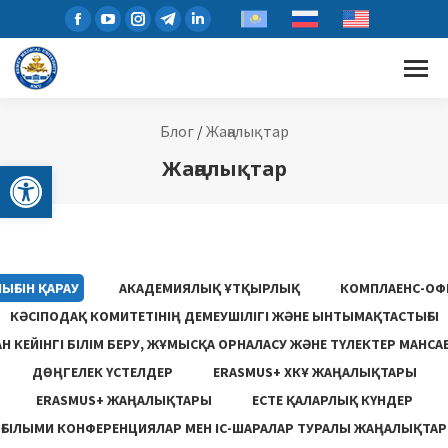
Блог
/
Жаңалықтар
Open toolbar
Жаңалықтар
ЫҒЫН ҚАРАУ
АКАДЕМИЯЛЫҚ ҰТҚЫРЛЫҚ
КОМПЛАЕНС-ОФ
КӘСІПОДАҚ КОМИТЕТІНІҢ ДЕМЕУШІЛІГІ ЖӘНЕ ЫНТЫМАҚТАСТЫҒЫ
 КЕЙІНГІ БІЛІМ БЕРУ, ЖҰМЫСҚА ОРНАЛАСУ ЖƏНЕ ТҮЛЕКТЕР МАНСА
ДӨҢГЕЛЕК ҮСТЕЛДЕР
ERASMUS+ ХКҰ ЖАҢАЛЫҚТАРЫ
ERASMUS+ ЖАҢАЛЫҚТАРЫ
ЕСТЕ ҚАЛАРЛЫҚ КҮНДЕР
ҒЫЛЫМИ КОНФЕРЕНЦИЯЛАР МЕН ІС-ШАРАЛАР ТУРАЛЫ ЖАҢАЛЫҚТАР