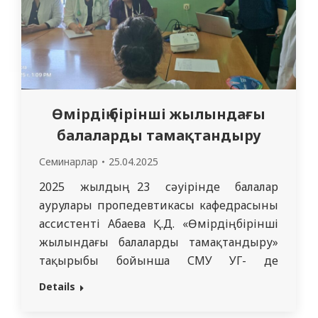
Өмірдің бірінші жылындағы
балаларды тамақтандыру
Семинарлар
25.04.2025
2025 жылдың 23 сәуірінде балалар
аурулары пропедевтикасы кафедрасының
ассистенті Абаева Қ.Д. «Өмірдің бірінші
жылындағы балаларды тамақтандыру»
тақырыбы бойынша СМУ УГ- де
педиатрларға, бөлімше ассистенттеріне
Details
және педиатр интерндеріне семинар
өткізді. Шараға Nutricia демеушілік