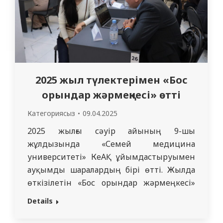
2025 жыл түлектерімен «Бос
орындар жәрмеңкесі» өтті
Категориясыз
09.04.2025
2025 жылғы сәуір айының 9-шы
жұлдызында «Семей медицина
университеті» КеАҚ ұйымдастыруымен
ауқымды шаралардың бірі өтті. Жылда
өткізілетін «Бос орындар жәрмеңкесі»
дәстүрлі шараға айналған мереке десе де
Details
болады. Биылғы жәрмеңкеге
мемлекетіміздің Жетісу, Ұлытау,