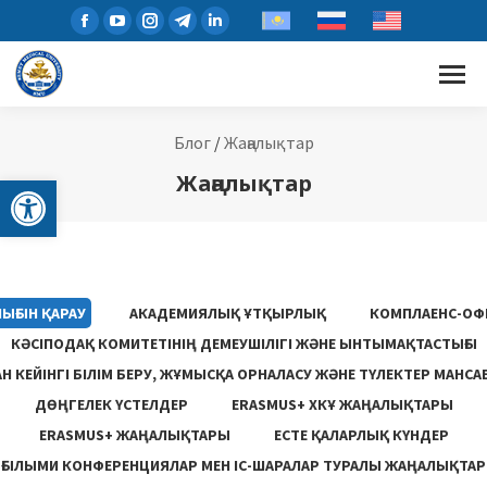
Блог
/
Жаңалықтар
Open toolbar
Жаңалықтар
ЫҒЫН ҚАРАУ
АКАДЕМИЯЛЫҚ ҰТҚЫРЛЫҚ
КОМПЛАЕНС-ОФ
КӘСІПОДАҚ КОМИТЕТІНІҢ ДЕМЕУШІЛІГІ ЖӘНЕ ЫНТЫМАҚТАСТЫҒЫ
 КЕЙІНГІ БІЛІМ БЕРУ, ЖҰМЫСҚА ОРНАЛАСУ ЖƏНЕ ТҮЛЕКТЕР МАНСА
ДӨҢГЕЛЕК ҮСТЕЛДЕР
ERASMUS+ ХКҰ ЖАҢАЛЫҚТАРЫ
ERASMUS+ ЖАҢАЛЫҚТАРЫ
ЕСТЕ ҚАЛАРЛЫҚ КҮНДЕР
ҒЫЛЫМИ КОНФЕРЕНЦИЯЛАР МЕН ІС-ШАРАЛАР ТУРАЛЫ ЖАҢАЛЫҚТАР