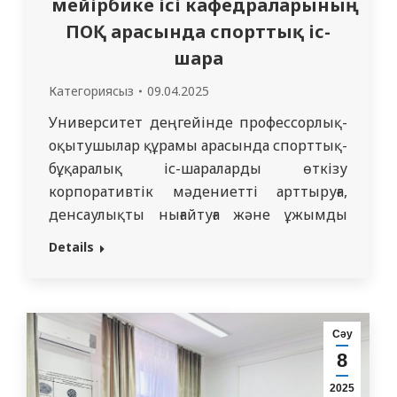
мейірбике ісі кафедраларының
ПОҚ арасында спорттық іс-
шара
Категориясыз
09.04.2025
Университет деңгейінде профессорлық-
оқытушылар құрамы арасында спорттық-
бұқаралық іс-шараларды өткізу
корпоративтік мәдениетті арттыруға,
денсаулықты нығайтуға және ұжымды
құруға ықпал ететін маңызды аспект
Details
болып табылады. 2025 жылдың 7
сәуірінде Қоғамдық денсаулық және
Мейірбике ісі кафедраларының
профессорлық-оқытушылық құрамы
Сәу
арасында спорттық-бұқаралық іс-шара
8
өтті. Бұл шара жыл сайын 7 сәуірде
2025