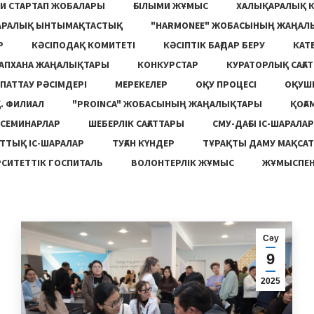
И СТАРТАП ЖОБАЛАРЫ
ҒЫЛЫМИ ЖҰМЫС
ХАЛЫҚАРАЛЫҚ 
АРАЛЫҚ ЫНТЫМАҚТАСТЫҚ
"HARMONEE" ЖОБАСЫНЫҢ ЖАҢАЛ
Р
КӘСІПОДАҚ КОМИТЕТІ
КӘСІПТІК БАҒДАР БЕРУ
КАТ
ТАПХАНА ЖАҢАЛЫҚТАРЫ
КОНКУРСТАР
КУРАТОРЛЫҚ САҒАТ
ПАТТАУ РӘСІМДЕРІ
МЕРЕКЕЛЕР
ОҚУ ПРОЦЕСІ
ОҚУШ
. ФИЛИАЛ
"PROINCA" ЖОБАСЫНЫҢ ЖАҢАЛЫҚТАРЫ
ҚОҒА
СЕМИНАРЛАР
ШЕБЕРЛІК САҒАТТАРЫ
СМУ-ДАҒЫ ІС-ШАРАЛАР
ТТЫҚ ІС-ШАРАЛАР
ТУҒАН КҮНДЕР
ТҰРАҚТЫ ДАМУ МАҚСА
СИТЕТТІК ГОСПИТАЛЬ
ВОЛОНТЕРЛІК ЖҰМЫС
ЖҰМЫСПЕН
Сәу
9
2025