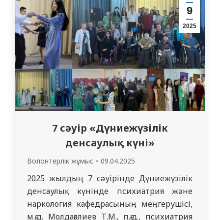
жетекшілігімен 6-курс ВОП интерн-
9
дәрігерлерінен жалпы дәрігерлік
2025
тәжірибе пәнінен (6 пәнді қамтитын
курс) емтихан қабылдады. Қорытынды
емтиханды өткізу…
7 сәуір «Дүниежүзілік
денсаулық күні»
Волонтерлік жұмыс
09.04.2025
2025 жылдың 7 сәуірінде Дүниежүзілік
денсаулық күнінде психиатрия және
наркология кафедрасының меңгерушісі,
м.ғ.д. Молдағалиев Т.М., п.ғ.д., психиатрия