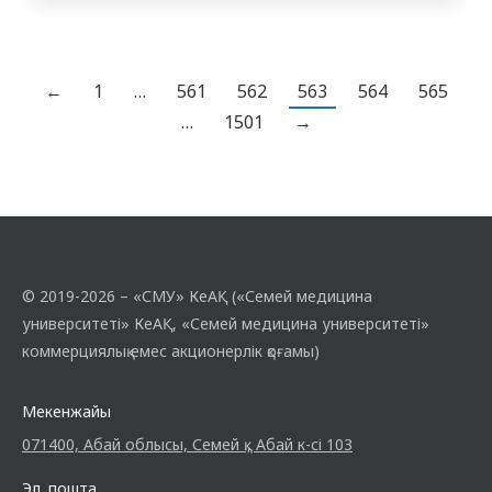
өткізді. Кураторлық сағаттың мақсаты
шетелдік студенттерге патриоттық
тәрбие беру, аға ұрпаққа құрмет сезімін
ояту. Шара барысында студенттер Ұлы
←
1
…
561
562
563
564
565
Отан соғысы мен қазақстандықтардың
…
1501
→
ерліктері туралы баяндайтын…
© 2019-2026 – «СМУ» КеАҚ («Семей медицина
университеті» КеАҚ, «Семей медицина университеті»
коммерциялық емес акционерлік қоғамы)
Мекенжайы
071400, Абай облысы, Семей қ., Абай к-сі 103
Эл. пошта