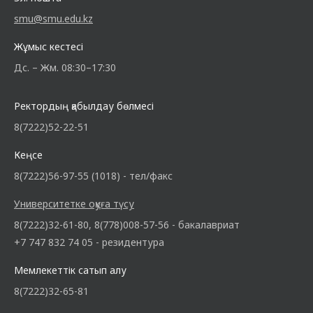
smu@smu.edu.kz
Жұмыс кестесі
Дс. – Жм. 08:30–17:30
Ректордың қабылдау бөлмесі
8(7222)52-22-51
Кеңсе
8(7222)56-97-55 (1018) - тел/факс
Университетке оқуға түсу
8(7222)32-61-80, 8(778)008-57-56 - бакалавриат
+7 747 832 74 05 - резидентура
Мемлекеттік сатып алу
8(7222)32-65-81