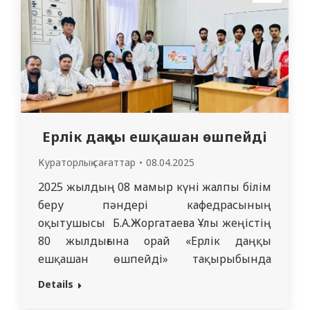
аталып өтетін Дүниежүзілік денсаулық
күнін мерекелеу аясында
ұйымдастырылып отыр. Бұл іс-
шараның…
Ерлік даңқы ешқашан өшпейді
Кураторлық сағаттар
08.04.2025
2025 жылдың 08 мамыр күні жалпы білім
беру пәндері кафедрасының
оқытушысы Б.А.Жоргатаева Ұлы жеңістің
80 жылдығына орай «Ерлік даңқы
ешқашан өшпейді» тақырыбында
медицина факультетінің 1509 шетелдік
Details
топ студенттеріне кураторлық сағат