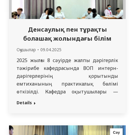
Денсаулық пен тұрақты
болашақ жолындағы білім
Оқушылар
09.04.2025
2025 жылғы 8 сәуірде жалпы дәрігерлік
тәжірибе кафедрасында ВОП интерн-
дәрігерлерінің қорытынды
емтиханының практикалық бөлімі
өткізілді. Кафедра оқытушылары —
ассистент Терехова Т.И., доценттер
Details
Юрковская О.А., Беляева Т.М., Камашева
Г.Т., Ахметова В.Т., Хисметова А.М.,
Джармухаметова А.С. кафедра
меңгерушісі Дюсупова А.А.-ның
Сәу