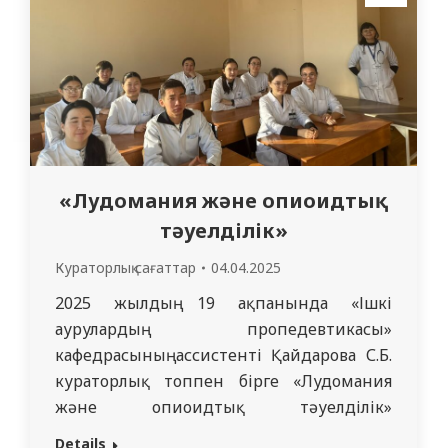
тақырыптары-сәйкестілік, мәдениет, өз
жолын іздеу және адамның…
«Лудомания және опиоидтық
тәуелділік»
Кураторлық сағаттар
04.04.2025
2025 жылдың 19 ақпанында «Ішкі
аурулардың пропедевтикасы»
кафедрасының ассистенті Қайдарова С.Б.
кураторлық топпен бірге «Лудомания
және опиоидтық тәуелділік»
тақырыбында кураторлық сағат өткізді.
Details