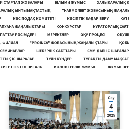
И СТАРТАП ЖОБАЛАРЫ
ҒЫЛЫМИ ЖҰМЫС
ХАЛЫҚАРАЛЫҚ 
АРАЛЫҚ ЫНТЫМАҚТАСТЫҚ
"HARMONEE" ЖОБАСЫНЫҢ ЖАҢАЛ
Р
КӘСІПОДАҚ КОМИТЕТІ
КӘСІПТІК БАҒДАР БЕРУ
КАТ
ТАПХАНА ЖАҢАЛЫҚТАРЫ
КОНКУРСТАР
КУРАТОРЛЫҚ САҒАТ
ПАТТАУ РӘСІМДЕРІ
МЕРЕКЕЛЕР
ОҚУ ПРОЦЕСІ
ОҚУШ
. ФИЛИАЛ
"PROINCA" ЖОБАСЫНЫҢ ЖАҢАЛЫҚТАРЫ
ҚОҒА
СЕМИНАРЛАР
ШЕБЕРЛІК САҒАТТАРЫ
СМУ-ДАҒЫ ІС-ШАРАЛАР
ТТЫҚ ІС-ШАРАЛАР
ТУҒАН КҮНДЕР
ТҰРАҚТЫ ДАМУ МАҚСА
СИТЕТТІК ГОСПИТАЛЬ
ВОЛОНТЕРЛІК ЖҰМЫС
ЖҰМЫСПЕН
Сәу
4
2025