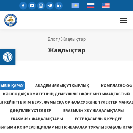
Блог
/
Жаңалықтар
Open toolbar
Жаңалықтар
ЫҒЫН ҚАРАУ
АКАДЕМИЯЛЫҚ ҰТҚЫРЛЫҚ
КОМПЛАЕНС-ОФ
КӘСІПОДАҚ КОМИТЕТІНІҢ ДЕМЕУШІЛІГІ ЖӘНЕ ЫНТЫМАҚТАСТЫҒЫ
 КЕЙІНГІ БІЛІМ БЕРУ, ЖҰМЫСҚА ОРНАЛАСУ ЖƏНЕ ТҮЛЕКТЕР МАНСА
ДӨҢГЕЛЕК ҮСТЕЛДЕР
ERASMUS+ ХКҰ ЖАҢАЛЫҚТАРЫ
ERASMUS+ ЖАҢАЛЫҚТАРЫ
ЕСТЕ ҚАЛАРЛЫҚ КҮНДЕР
ҒЫЛЫМИ КОНФЕРЕНЦИЯЛАР МЕН ІС-ШАРАЛАР ТУРАЛЫ ЖАҢАЛЫҚТАР