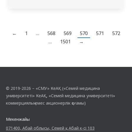
дипломнан кейінгі білім беру және
ұйымдастыру мәселелері жөніндегі
проректоры Думан Берікұлы, «ҚР
Денсаулық сақтау министрлігі
медициналық және фармацевтикалық
←
1
…
568
569
570
571
572
бақылау комитетінің Абай облысы
…
1501
→
бойынша департаменті» РММ компания
басшысы Ибраев Нурлангазы
Советқазиевич және ҚР Денсаулық…
© 2019-2026 – «СМУ» КеАҚ («Семей медицина
университеті» КеАҚ, «Семей медицина университеті»
коммерциялық емес акционерлік қоғамы)
Мекенжайы
071400, Абай облысы, Семей қ., Абай к-сі 103