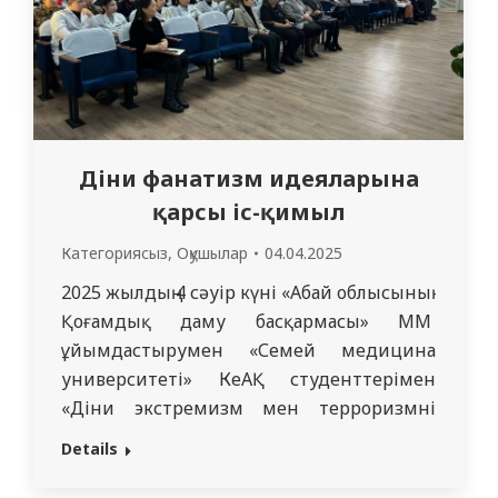
Діни фанатизм идеяларына
қарсы іс-қимыл
Категориясыз
,
Оқушылар
04.04.2025
2025 жылдың 4 сәуір күні «Абай облысының
Қоғамдық даму басқармасы» ММ
ұйымдастырумен «Семей медицина
университеті» КеАҚ студенттерімен
«Діни экстремизм мен терроризмнің
алдын алу» тақырыбына дәріс өткізілді.
Details
Кездесудің мақсаты жас буын арасында
деструктивті діни ағым идеологиясына