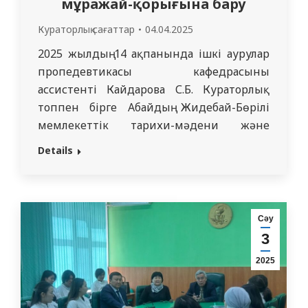
мұражай-қорығына бару
Кураторлық сағаттар
04.04.2025
2025 жылдың 14 ақпанында ішкі аурулар
пропедевтикасы кафедрасының
ассистенті Кайдарова С.Б. Кураторлық
топпен бірге Абайдың Жидебай-Бөрілі
мемлекеттік тарихи-мәдени және
әдеби-мемориалдық мұражай-қорығына
Details
бардық. Мемлекеттік тарихи-мәдени
және әдеби-мемориалдық Абай
Жидебай-Бөрілі музей-қорығы — ұлы
қазақ ақыны әрі философы Абай
Сәу
Құнанбайұлының мұрасын сақтаушы
3
бірегей мәдени-тарихи нысан. Музей-
2025
қорығы Қазақстанның мәдени мұрасын
сақтау және насихаттау саласындағы
маңызды орталық болып табылады. Оның…