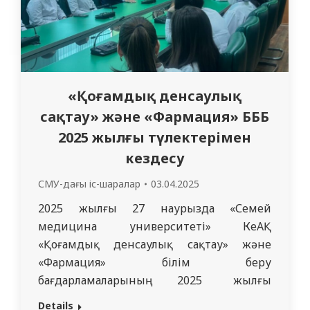
«Қоғамдық денсаулық
сақтау» және «Фармация» БББ
2025 жылғы түлектерімен
кездесу
СМУ-дағы іс-шаралар
03.04.2025
2025 жылғы 27 наурызда «Семей
медицина университеті» КеАҚ
«Қоғамдық денсаулық сақтау» және
«Фармация» білім беру
бағдарламаларының 2025 жылғы
түлектерімен кездесу өтті. Іс-шараға
Details