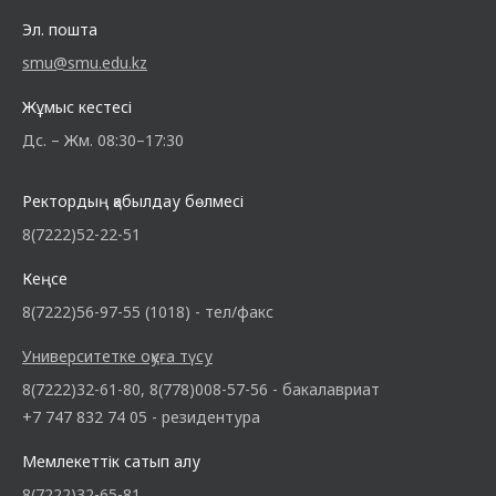
Эл. пошта
smu@smu.edu.kz
Жұмыс кестесі
Дс. – Жм. 08:30–17:30
Ректордың қабылдау бөлмесі
8(7222)52-22-51
Кеңсе
8(7222)56-97-55 (1018) - тел/факс
Университетке оқуға түсу
8(7222)32-61-80, 8(778)008-57-56 - бакалавриат
+7 747 832 74 05 - резидентура
Мемлекеттік сатып алу
8(7222)32-65-81