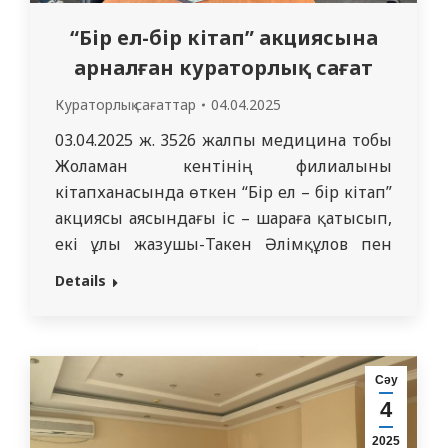
“Бір ел-бір кітап” акциясына
арналған кураторлық сағат
Кураторлық сағаттар
04.04.2025
03.04.2025 ж. 3526 жалпы медицина тобы
Жоламан кентінің филиалының
кітапханасында өткен “Бір ел – бір кітап”
акциясы аясындағы іс – шараға қатысып,
екі ұлы жазушы-Такен Әлімқұлов пен
Жұмекен Нәжімеденовтің
Details
шығармашылығына кураторлық сағат
арналды. Студенттер жазушылардың
прозаларын оқуға белсене қатысып,
кітапхана сақтайтын шығармалар
Сәу
жинағымен танысты. Жұмекен
4
Нәжімеденов шығармаларының негізгі
2025