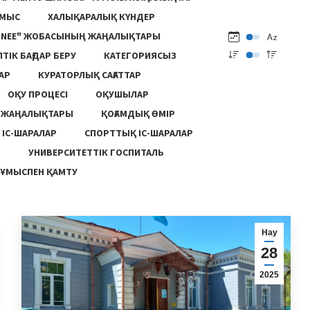
ҰМЫС
ХАЛЫҚАРАЛЫҚ КҮНДЕР
ONEE" ЖОБАСЫНЫҢ ЖАҢАЛЫҚТАРЫ
ПТІК БАҒДАР БЕРУ
КАТЕГОРИЯСЫЗ
АР
КУРАТОРЛЫҚ САҒАТТАР
ОҚУ ПРОЦЕСІ
ОҚУШЫЛАР
Ң ЖАҢАЛЫҚТАРЫ
ҚОҒАМДЫҚ ӨМІР
 ІС-ШАРАЛАР
СПОРТТЫҚ ІС-ШАРАЛАР
Ы
УНИВЕРСИТЕТТІК ГОСПИТАЛЬ
ҰМЫСПЕН ҚАМТУ
Нау
28
2025