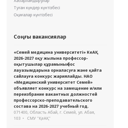
Хабарландырулар
Туған күндер күнтізбесі
Оқиғалар күнтізбесі
Соңғы вакансиялар
«Семей медицина университеті» КеАҚ
2026-2027 оқу жылына профессор-
оқытушылар құрамының бос
лауазымдарына орналасуға және қайта
сайлауға конкурс жариялайды. НАО
«Медицинский университет Семей»
объявляет конкурс на замещение и/или
переизбрание вакантных должностей
профессорско-преподавательского
состава на 2026-2027 учебный год.
071400, Область Абай, г. Семей, ул. Абая,
103
СМУ "ҚеАҚ"