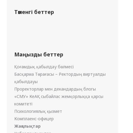
Төменгі беттер
Маңызды беттер
Қоғамдық қабылдау бөлмесі
Басқарма Төрағасы – Ректордың виртуалды
қабылдауы
Проректорлар мен декандардың блогы
«СМУ» КеАҚ сыбайлас жемқорлыққа қарсы
комитеті
Психологиялық қызмет
Комплаенс-офицер
Жаңалықтар