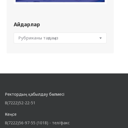
Айдарлар
Ректордың қабылдау бөлмесі
8(7222)52-22-51
Кеңсе
8(7222)56-97-55 (1018) - тел/факс