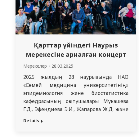
Қарттар үйіндегі Наурыз
мерекесіне арналған концерт
Мерекелер
28.03.2025
2025 жылдың 28 наурызында НАО
«Семей медицина университетінің»
эпидемиология және биостатистика
кафедрасының оқытушылары Мукашева
Г.Д., Эфендиева Э.И., Жапарова Ж.Д. және
Ибраева Ж.Б. Наурыз мерекесіне арналған
Details
концерт ұйымдастырды. Іс-шара Қарттар
үйінде өткізіліп, оның тұрғындарына