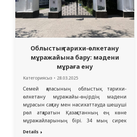
Облыстық тарихи-өлкетану
мұражайына бару: мәдени
мұраға ену
Категориясыз
28.03.2025
Семей қаласының облыстық тарихи-
өлкетану мұражайы-өңірдің мәдени
мұрасын сақтау мен насихаттауда шешуші
рөл атқаратын Қазақстанның ең көне
мұражайларының бірі. 34 мың сирек
басылымдары бар бай ғылыми
Details
кітапханасымен мұражай бірегей