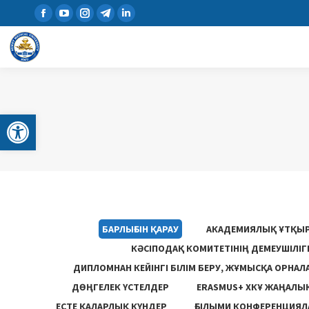
Open toolbar
БАРЛЫҒЫН ҚАРАУ
АКАДЕМИЯЛЫҚ ҰТҚЫ
КӘСІПОДАҚ КОМИТЕТІНІҢ ДЕМЕУШІЛІ
ДИПЛОМНАН КЕЙІНГІ БІЛІМ БЕРУ, ЖҰМЫСҚА ОРНАЛ
ДӨҢГЕЛЕК ҮСТЕЛДЕР
ERASMUS+ ХКҰ ЖАҢАЛЫ
ЕСТЕ ҚАЛАРЛЫҚ КҮНДЕР
ҒЫЛЫМИ КОНФЕРЕНЦИЯЛА