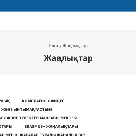
Блог
/
Жаңалықтар
Жаңалықтар
РЛЫҚ
КОМПЛАЕНС-ОФИЦЕР
ГІ ЖӘНЕ ЫНТЫМАҚТАСТЫҒЫ
АСУ ЖƏНЕ ТҮЛЕКТЕР МАНСАБЫ МЕКТЕБІ
ҚТАРЫ
ERASMUS+ ЖАҢАЛЫҚТАРЫ
Р МЕН ІС-ШАРАЛАР ТУРАЛЫ ЖАҢАЛЫҚТАР