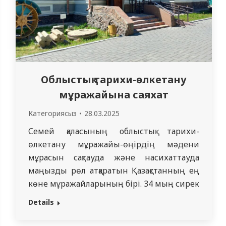
Облыстық тарихи-өлкетану
мұражайына саяхат
Категориясыз
28.03.2025
Семей қаласының облыстық тарихи-
өлкетану мұражайы-өңірдің мәдени
мұрасын сақтауда және насихаттауда
маңызды рөл атқаратын Қазақстанның ең
көне мұражайларының бірі. 34 мың сирек
басылымдары бар бай ғылыми
Details
кітапханасы бар мұражай бірегей
құжаттар, карталар және зерттеушілердің