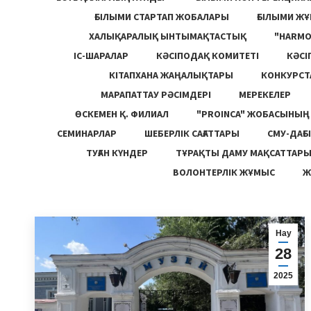
ҒЫЛЫМИ СТАРТАП ЖОБАЛАРЫ
ҒЫЛЫМИ Ж
ХАЛЫҚАРАЛЫҚ ЫНТЫМАҚТАСТЫҚ
"HARM
ІС-ШАРАЛАР
КӘСІПОДАҚ КОМИТЕТІ
КӘСІ
КІТАПХАНА ЖАҢАЛЫҚТАРЫ
КОНКУРСТ
МАРАПАТТАУ РӘСІМДЕРІ
МЕРЕКЕЛЕР
ӨСКЕМЕН Қ. ФИЛИАЛ
"PROINCA" ЖОБАСЫНЫ
СЕМИНАРЛАР
ШЕБЕРЛІК САҒАТТАРЫ
СМУ-ДАҒЫ
ТУҒАН КҮНДЕР
ТҰРАҚТЫ ДАМУ МАҚСАТТАР
ВОЛОНТЕРЛІК ЖҰМЫС
Ж
Нау
28
2025