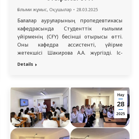
Ғылыми жұмыс
,
Оқушылар
28.03.2025
Балалар ауруларының пропедевтикасы
кафедрасында Студенттік ғылыми
үйірменің (СҒҮ) бесінші отырысы өтті.
Оны кафедра ассистенті, үйірме
жетекшісі Шакирова А.А. жүргізді. Іс-
шараға педиатрия факультетінің 2-курс
Details
студенттері белсенді қатысты, олар сирек
кездесетін және күрделі клиникалық
жағдайды қызығушылықпен талдады.
Сонымен қатар, кафедра ассистенттері
Нау
Қойшыбаева Қ.Ж., Тyгелбаева Ә.М.,
28
Жанғалиева Г.М. және кафедрада оқу ісінің
2025
меңгерушісі Рахимбаева С.Ж. қатысты.
Ерекше клиникалық жағдай: нәрестедегі
бауыр циррозы…