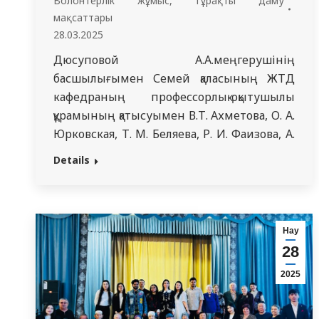
Волонтерлік жұмыс
,
Тұрақты даму
мақсаттары
28.03.2025
Дюсуповой А.А.меңгерушінің
басшылығымен Семей қаласының ЖТД
кафедраның профессорлық-оқытушылық
құрамының қатысуымен В.Т. Ахметова, О. А.
Юрковская, Т. М. Беляева, Р. И. Фаизова, А.
М. Хисметова, Г. Т. Камашева, А. М.
Details
Досбаева, Т. И. Терехова, А. С.
Джармухаметова, М. Қ. Амангелді және
ЖТД интерндерінің 718 тобы, 7 баладан
тұратын көп балалы отбасын қолдау
Нау
мақсатында әлеуметтік көмек көрсетті.…
28
2025