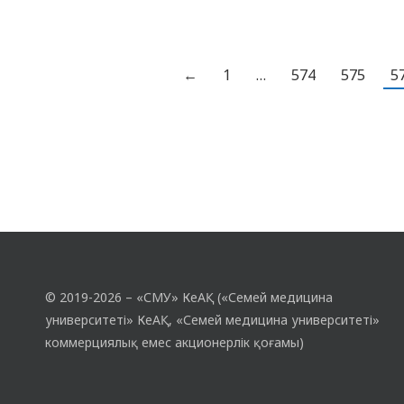
жылулық, қуаныш пен бірлік атмосферасын
сыйлады. Концерт «Күміс университет»
бағдарламасы аясында өтті және қарт
←
1
…
574
575
5
адамдарға көңіл бөліп, қолдау көрсетіп,
мерекелік көңіл-күй сыйлауға…
© 2019-2026 – «СМУ» КеАҚ («Семей медицина
университеті» КеАҚ, «Семей медицина университеті»
коммерциялық емес акционерлік қоғамы)