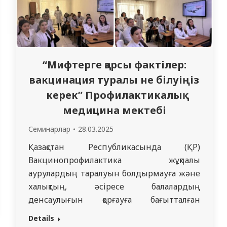
“Мифтерге қарсы фактілер:
вакцинация туралы не білуіңіз
керек” Профилактикалық
медицина мектебі
Семинарлар
28.03.2025
Қазақстан Республикасында (ҚР)
Вакцинопрофилактика жұқпалы
аурулардың таралуын болдырмауға және
халықтың, әсіресе балалардың
денсаулығын қорғауға бағытталған
денсаулық сақтау саласындағы мемлекеттік
Details
саясаттың негізгі элементі болып