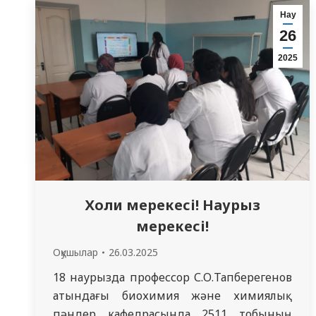
алу шараларын талқылады. Инфекция
Нау
ауру адаммен немесе жануармен тыныс
26
алу жолдары, асқорыту мүшелері арқылы
2025
(зақымданған сүт немесе етті…
Холи мерекесі! Наурыз
мерекесі!
Оқушылар
26.03.2025
18 наурызда профессор С.О.Тапберегенов
атындағы биохимия және химиялық
пәндер кафедрасында 2511 тобының