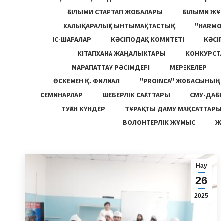
ҒЫЛЫМИ СТАРТАП ЖОБАЛАРЫ
ҒЫЛЫМИ Ж
ХАЛЫҚАРАЛЫҚ ЫНТЫМАҚТАСТЫҚ
"HARM
ІС-ШАРАЛАР
КӘСІПОДАҚ КОМИТЕТІ
КӘСІ
КІТАПХАНА ЖАҢАЛЫҚТАРЫ
КОНКУРСТ
МАРАПАТТАУ РӘСІМДЕРІ
МЕРЕКЕЛЕР
ӨСКЕМЕН Қ. ФИЛИАЛ
"PROINCA" ЖОБАСЫНЫ
СЕМИНАРЛАР
ШЕБЕРЛІК САҒАТТАРЫ
СМУ-ДАҒЫ
ТУҒАН КҮНДЕР
ТҰРАҚТЫ ДАМУ МАҚСАТТАР
ВОЛОНТЕРЛІК ЖҰМЫС
Ж
Нау
26
2025