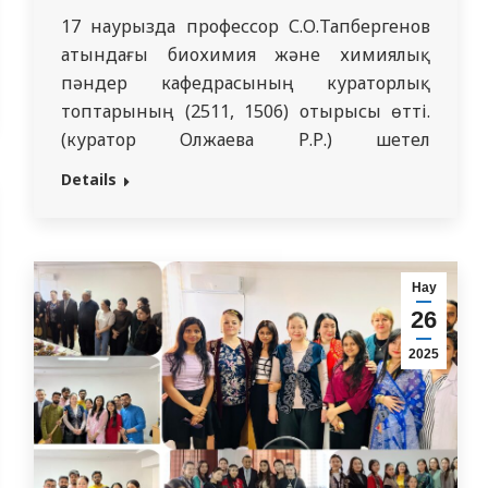
17 наурызда профессор С.О.Тапбергенов
атындағы биохимия және химиялық
пәндер кафедрасының кураторлық
топтарының (2511, 1506) отырысы өтті.
(куратор Олжаева Р.Р.) шетел
кафедрасының деканы Шарапиева Алуа
Details
Мұратбекқызымен. Әңгімелесу
барысында студенттерге деканаттың
жатақханаға қойылатын талаптары, пән
саясатын жүзеге асырудың негізгі
Нау
аспектілері, болашақта оқу мен практика
26
үшін жоғары GPA балл алу, жоғары
2025
курстарда болашақ клиникалық
практиканың маңыздылығы, орыс және…