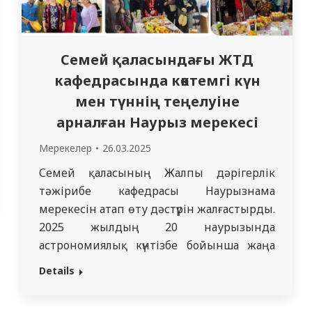
Семей қаласындағы ЖТД
кафедрасында көктемгі күн
мен түннің теңелуіне
арналған Наурыз мерекесі
Мерекелер
26.03.2025
Семей қаласының Жалпы дәрігерлік
тәжірибе кафедрасы Наурызнама
мерекесін атап өту дәстүрін жалғастырды.
2025 жылдың 20 наурызында
астрономиялық күнтізбе бойынша жаңа
жылдың басталуын білдіретін көктемгі
Details
күн мен түннің теңелуіне орай салтанатты
іс-шара өтті. Наурыз – әлем