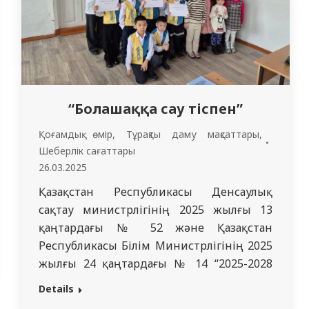
“Болашаққа сау тіспен”
Қоғамдық өмір
,
Тұрақты даму мақсаттары
,
Шеберлік сағаттары
26.03.2025
Қазақстан Республикасы Денсаулық
сақтау министрлігінің 2025 жылғы 13
қаңтардағы № 52 және Қазақстан
Республикасы Білім Министрлігінің 2025
жылғы 24 қаңтардағы № 14 “2025-2028
жылдарға арналған білім беру
Details
ұйымдарында стоматологиялық