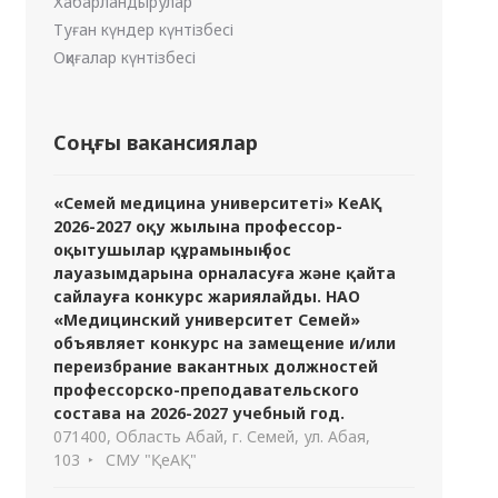
Хабарландырулар
Туған күндер күнтізбесі
Оқиғалар күнтізбесі
Соңғы вакансиялар
«Семей медицина университеті» КеАҚ
2026-2027 оқу жылына профессор-
оқытушылар құрамының бос
лауазымдарына орналасуға және қайта
сайлауға конкурс жариялайды. НАО
«Медицинский университет Семей»
объявляет конкурс на замещение и/или
переизбрание вакантных должностей
профессорско-преподавательского
состава на 2026-2027 учебный год.
071400, Область Абай, г. Семей, ул. Абая,
103
СМУ "ҚеАҚ"