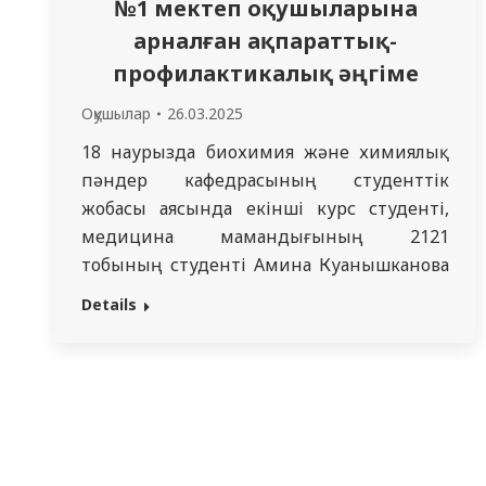
№1 мектеп оқушыларына
арналған ақпараттық-
профилактикалық әңгіме
Оқушылар
26.03.2025
18 наурызда биохимия және химиялық
пәндер кафедрасының студенттік
жобасы аясында екінші курс студенті,
медицина мамандығының 2121
тобының студенті Амина Куанышканова
Семей қаласындағы Н.Г. Чернышев
Details
атындағы №1 мектеп-гимназиясының
оқушыларымен ақпараттық-
профилактикалық әңгіме өткізді.
Лекцияның тақырыбы – қалқанша безінің
аурулары, бұл осы органның ең кең
таралған ауруларының бірі. Іс-шараның