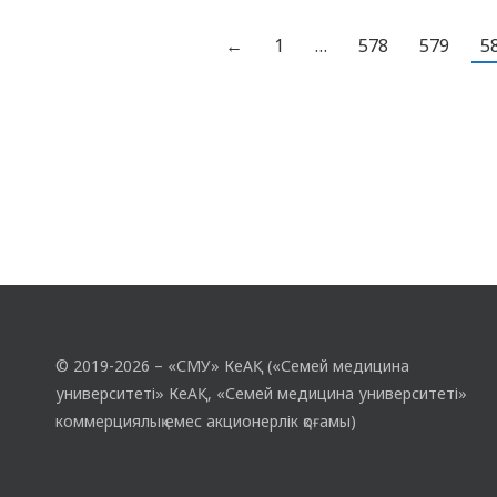
басты мақсаты – оқушыларды осы
аурулардың белгілерімен таныстырып,
←
1
…
578
579
5
олардың…
© 2019-2026 – «СМУ» КеАҚ («Семей медицина
университеті» КеАҚ, «Семей медицина университеті»
коммерциялық емес акционерлік қоғамы)