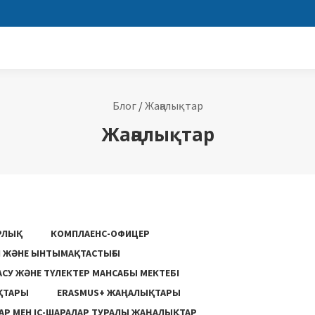
Блог
/
Жаңалықтар
Жаңалықтар
РЛЫҚ
КОМПЛАЕНС-ОФИЦЕР
ГІ ЖӘНЕ ЫНТЫМАҚТАСТЫҒЫ
АСУ ЖƏНЕ ТҮЛЕКТЕР МАНСАБЫ МЕКТЕБІ
ҚТАРЫ
ERASMUS+ ЖАҢАЛЫҚТАРЫ
Р МЕН ІС-ШАРАЛАР ТУРАЛЫ ЖАҢАЛЫҚТАР