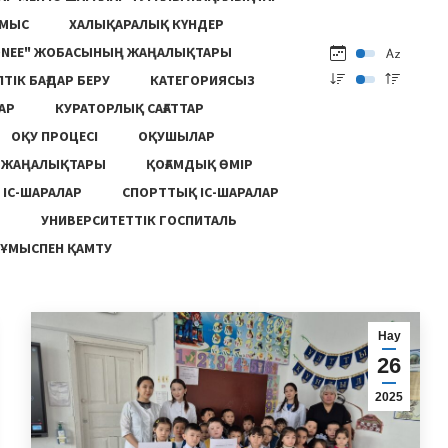
ҰМЫС
ХАЛЫҚАРАЛЫҚ КҮНДЕР
ONEE" ЖОБАСЫНЫҢ ЖАҢАЛЫҚТАРЫ
ПТІК БАҒДАР БЕРУ
КАТЕГОРИЯСЫЗ
АР
КУРАТОРЛЫҚ САҒАТТАР
ОҚУ ПРОЦЕСІ
ОҚУШЫЛАР
Ң ЖАҢАЛЫҚТАРЫ
ҚОҒАМДЫҚ ӨМІР
 ІС-ШАРАЛАР
СПОРТТЫҚ ІС-ШАРАЛАР
Ы
УНИВЕРСИТЕТТІК ГОСПИТАЛЬ
ҰМЫСПЕН ҚАМТУ
Нау
26
2025