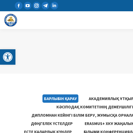
Open toolbar
БАРЛЫҒЫН ҚАРАУ
АКАДЕМИЯЛЫҚ ҰТҚЫ
КӘСІПОДАҚ КОМИТЕТІНІҢ ДЕМЕУШІЛІ
ДИПЛОМНАН КЕЙІНГІ БІЛІМ БЕРУ, ЖҰМЫСҚА ОРНАЛ
ДӨҢГЕЛЕК ҮСТЕЛДЕР
ERASMUS+ ХКҰ ЖАҢАЛЫ
ЕСТЕ ҚАЛАРЛЫҚ КҮНДЕР
ҒЫЛЫМИ КОНФЕРЕНЦИЯЛА