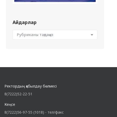
Айдарлар
Ректордың қабылдау бөлмесі
8(7222)52-22-51
Кеңсе
8(7222)56-97-55 (1018) - тел/факс