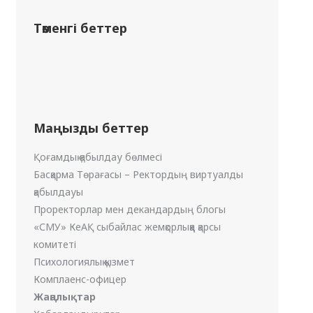
Төменгі беттер
Маңызды беттер
Қоғамдық қабылдау бөлмесі
Басқарма Төрағасы – Ректордың виртуалды
қабылдауы
Проректорлар мен декандардың блогы
«СМУ» КеАҚ сыбайлас жемқорлыққа қарсы
комитеті
Психологиялық қызмет
Комплаенс-офицер
Жаңалықтар