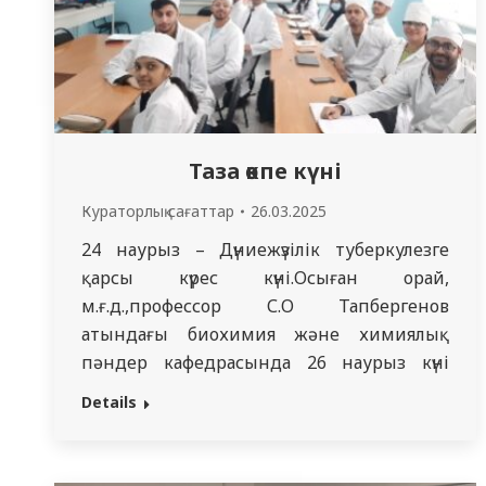
Таза өкпе күні
Кураторлық сағаттар
26.03.2025
24 наурыз – Дүниежүзілік туберкулезге
қарсы күрес күні.Осыған орай,
м.ғ.д.,профессор С.О Тапбергенов
атындағы биохимия және химиялық
пәндер кафедрасында 26 наурыз күні
(1506-топ) ағылшын тілі бөлімінің
Details
студенттерімен куратор Р.Р.Олжаевамен
әңгіме өткізілді. Бүгінгі жаһандық
проблеманы және осы аурудың алдын