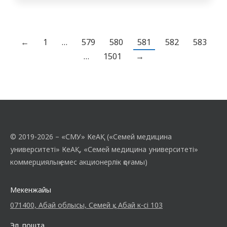
түрлі деңгейдегі білім алушылар (4303
“Педиатрия” тобының, 4202 және 4219
“Жалпы медицина” тобының студенттері,
604 ЖТД тобының интерндері, 701
←
1
…
579
580
581
582
583
“Педиатрия” тобының интерндері),
…
1501
→
облыстық фтизиопульмонология
орталығының балалар инфекционист –
дәрігерлері, сондай-ақ…
© 2019-2026 – «СМУ» КеАҚ («Семей медицина
университеті» КеАҚ, «Семей медицина университеті»
коммерциялық емес акционерлік қоғамы)
Мекенжайы
071400, Абай облысы, Семей қ., Абай к-сі 103
Эл. пошта