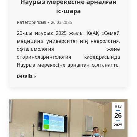
Наурыз мерекесіне арналған
іс-шара
Категориясыз
26.03.2025
20-шы наурыз 2025 жылы КеАҚ «Семей
медицина университетінің» неврология,
офтальмология және
оториноларингология кафедрасында
Наурыз мерекесіне арналған салтанатты
іс-шара өтті. Мерекелік шараға «Жалпы
Details
медицина» мамандығының 5423 және
5436 топ студенттері қатысты. Іс-шараны
кафедра меңгерушісі Бикбаев Ринат
Мұратұлы ашып, жиналған қауымды
Нау
Наурыз мейрамымен құттықтады.
26
Мерекелік кеш барысында студенттер ән
2025
айтып, қазақтың ұлттық ойындары – асық
ату және…