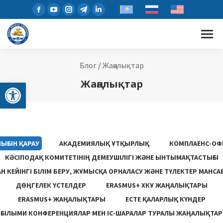
Блог
/
Жаңалықтар
Open toolbar
Жаңалықтар
ЫҒЫН ҚАРАУ
АКАДЕМИЯЛЫҚ ҰТҚЫРЛЫҚ
КОМПЛАЕНС-ОФ
КӘСІПОДАҚ КОМИТЕТІНІҢ ДЕМЕУШІЛІГІ ЖӘНЕ ЫНТЫМАҚТАСТЫҒЫ
 КЕЙІНГІ БІЛІМ БЕРУ, ЖҰМЫСҚА ОРНАЛАСУ ЖƏНЕ ТҮЛЕКТЕР МАНСА
ДӨҢГЕЛЕК ҮСТЕЛДЕР
ERASMUS+ ХКҰ ЖАҢАЛЫҚТАРЫ
ERASMUS+ ЖАҢАЛЫҚТАРЫ
ЕСТЕ ҚАЛАРЛЫҚ КҮНДЕР
ҒЫЛЫМИ КОНФЕРЕНЦИЯЛАР МЕН ІС-ШАРАЛАР ТУРАЛЫ ЖАҢАЛЫҚТАР