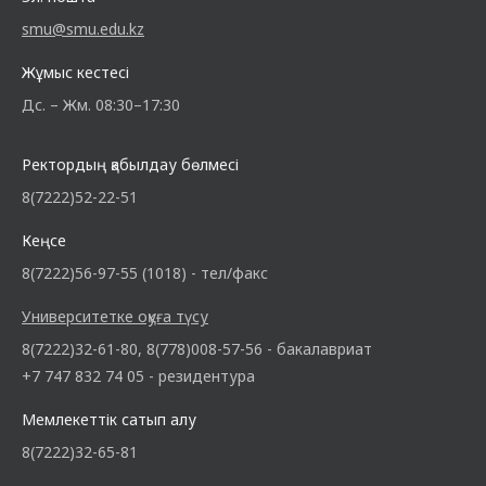
smu@smu.edu.kz
Жұмыс кестесі
Дс. – Жм. 08:30–17:30
Ректордың қабылдау бөлмесі
8(7222)52-22-51
Кеңсе
8(7222)56-97-55 (1018) - тел/факс
Университетке оқуға түсу
8(7222)32-61-80, 8(778)008-57-56 - бакалавриат
+7 747 832 74 05 - резидентура
Мемлекеттік сатып алу
8(7222)32-65-81