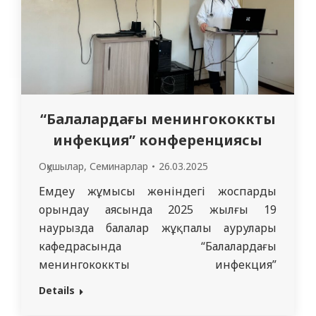
“Балалардағы менингококкты
инфекция” конференциясы
Оқушылар
,
Семинарлар
26.03.2025
Емдеу жұмысы жөніндегі жоспарды
орындау аясында 2025 жылғы 19
наурызда балалар жұқпалы аурулары
кафедрасында “Балалардағы
менингококкты инфекция”
тақырыбында конференция өтті.
Details
Конференция аралас форматта өтті. Әр