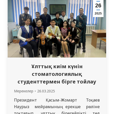
көрсететін белгілі бір тақырып пен
26
құндылықтарға арналған. Наурыз
2025
мерекесі қарсаңында – 18 наурыз Ұлттық…
Ұлттық киім күнін
стоматологиялық
студенттермен бірге тойлау
Мерекелер
26.03.2025
Президент Қасым-Жомарт Тоқаев
Наурыз мейрамының ерекше рөліне
тоқталып, ұлттық бірегейлікті төл