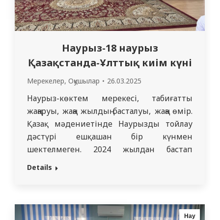
құттықтау сөздерді.…
Наурыз-18 наурыз
Қазақстанда-Ұлттық киім күні
Мерекелер
,
Оқушылар
26.03.2025
Наурыз-көктем мерекесі, табиғаттың
жаңаруы, жаңа жылдың басталуы, жаңа өмір.
Қазақ мәдениетінде Наурызды тойлау
дәстүрі ешқашан бір күнмен
шектелмеген. 2024 жылдан бастап
Қазақстанда Президенттің бастамасы
Details
бойынша 14 наурыздан бастап
Наурызнама тойланады. Он күннің
әрқайсысы қазақстандық мәдениет пен
қоғамның байлығы мен алуан түрлілігін
Нау