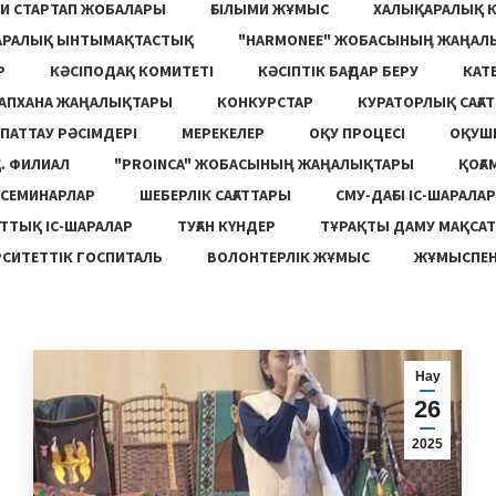
И СТАРТАП ЖОБАЛАРЫ
ҒЫЛЫМИ ЖҰМЫС
ХАЛЫҚАРАЛЫҚ 
АРАЛЫҚ ЫНТЫМАҚТАСТЫҚ
"HARMONEE" ЖОБАСЫНЫҢ ЖАҢАЛ
Р
КӘСІПОДАҚ КОМИТЕТІ
КӘСІПТІК БАҒДАР БЕРУ
КАТ
ТАПХАНА ЖАҢАЛЫҚТАРЫ
КОНКУРСТАР
КУРАТОРЛЫҚ САҒАТ
ПАТТАУ РӘСІМДЕРІ
МЕРЕКЕЛЕР
ОҚУ ПРОЦЕСІ
ОҚУШ
. ФИЛИАЛ
"PROINCA" ЖОБАСЫНЫҢ ЖАҢАЛЫҚТАРЫ
ҚОҒА
СЕМИНАРЛАР
ШЕБЕРЛІК САҒАТТАРЫ
СМУ-ДАҒЫ ІС-ШАРАЛАР
ТТЫҚ ІС-ШАРАЛАР
ТУҒАН КҮНДЕР
ТҰРАҚТЫ ДАМУ МАҚСА
СИТЕТТІК ГОСПИТАЛЬ
ВОЛОНТЕРЛІК ЖҰМЫС
ЖҰМЫСПЕН
Нау
26
2025