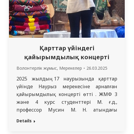
Қарттар үйіндегі
қайырымдылық концерті
Волонтерлік жұмыс
,
Мерекелер
26.03.2025
2025 жылдың 17 наурызында қарттар
үйінде Наурыз мерекесіне арналған
қайырымдылық концерті өтті . ЖМФ 3
және 4 курс студенттері М. ғ.д.,
профессор Мусин М. Н. атындағы
фармакология кафедрасының
Details
ассистенттері мен оқытушыларының
жетекшілігімен мекеменің егде жастағы