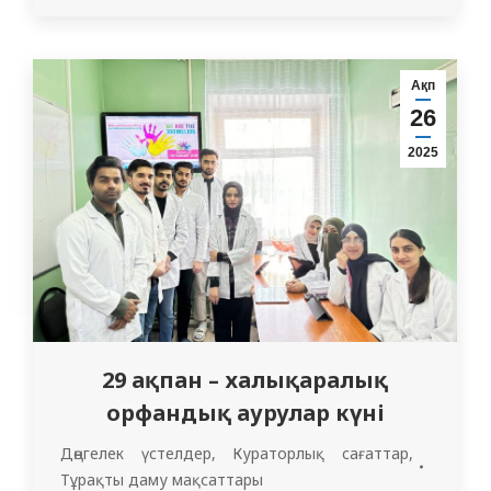
Қазақстанда негізгі ана тілдері-қазақ
және орыс тілдері. Қазақ тілі-Қазақстан
Республикасының мемлекеттік тілі. Ол
Ақп
түркі тілдер отбасына жатады және
26
ұлттық бірегейліктің…
2025
29 ақпан – халықаралық
орфандық аурулар күні
Дөңгелек үстелдер
,
Кураторлық сағаттар
,
Тұрақты даму мақсаттары