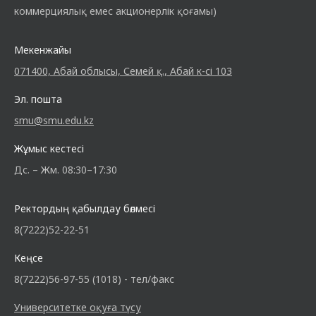
коммерциялық емес акционерлік қоғамы)
Мекенжайы
071400, Абай облысы, Семей қ., Абай к-сі 103
Эл. пошта
smu@smu.edu.kz
Жұмыс кестесі
Дс. – Жм. 08:30–17:30
Ректордың қабылдау бөлмесі
8(7222)52-22-51
Кеңсе
8(7222)56-97-55 (1018) - тел/факс
Университетке оқуға түсу