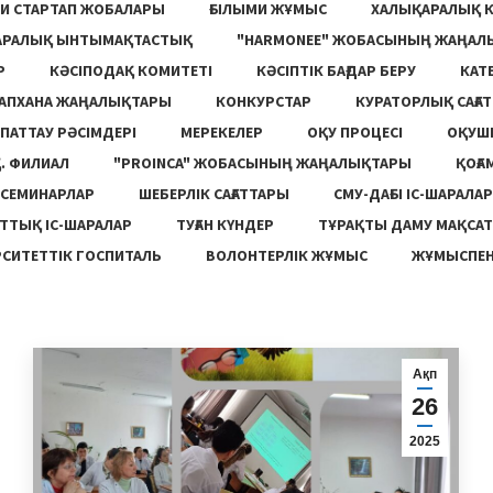
И СТАРТАП ЖОБАЛАРЫ
ҒЫЛЫМИ ЖҰМЫС
ХАЛЫҚАРАЛЫҚ 
АРАЛЫҚ ЫНТЫМАҚТАСТЫҚ
"HARMONEE" ЖОБАСЫНЫҢ ЖАҢАЛ
Р
КӘСІПОДАҚ КОМИТЕТІ
КӘСІПТІК БАҒДАР БЕРУ
КАТ
ТАПХАНА ЖАҢАЛЫҚТАРЫ
КОНКУРСТАР
КУРАТОРЛЫҚ САҒАТ
ПАТТАУ РӘСІМДЕРІ
МЕРЕКЕЛЕР
ОҚУ ПРОЦЕСІ
ОҚУШ
. ФИЛИАЛ
"PROINCA" ЖОБАСЫНЫҢ ЖАҢАЛЫҚТАРЫ
ҚОҒА
СЕМИНАРЛАР
ШЕБЕРЛІК САҒАТТАРЫ
СМУ-ДАҒЫ ІС-ШАРАЛАР
ТТЫҚ ІС-ШАРАЛАР
ТУҒАН КҮНДЕР
ТҰРАҚТЫ ДАМУ МАҚСА
СИТЕТТІК ГОСПИТАЛЬ
ВОЛОНТЕРЛІК ЖҰМЫС
ЖҰМЫСПЕН
Ақп
26
2025