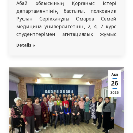
Абай облысының Қорғаныс істері
департаментінің бастығы, полковник
Руслан Серікханұлы Омаров Семей
медицина университетінің 2, 4, 7 курс
студенттерімен агитациялық жұмыс
жүргізді. Бұл маңызды шара армиядағы
Details
қызмет туралы студенттердің
хабардарлығын арттыруға және
Қазақстан Республикасының Қарулы
Күштерінде қызмет атқаратын әскери
Ақп
қызметшілерге мемлекет тарапынан
26
ұсынылатын әлеуметтік және құқықтық
2025
жеңілдіктер туралы ақпарат беруге
бағытталған. Бұл жеңілдіктер әскери
қызметшілер мен…