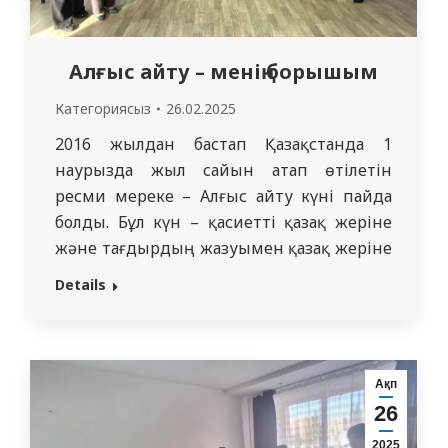
Алғыс айту – менің борышым
Категориясыз
26.02.2025
2016 жылдан бастап Қазақстанда 1
наурызда жыл сайын атап өтілетін
ресми мереке – Алғыс айту күні пайда
болды. Бұл күн – қасиетті қазақ жеріне
және тағдырдың жазуымен қазақ жеріне
қоныс аударған миллиондаған түрлі
Details
этнос өкілдері үшін құтты мекен болған
қонақжай қазақ халқына терең құрмет
белгісі. Жыл сайын кафедра
оқытушылары мен студенттері бірге ұзақ
Ақп
өмір сүру…
26
2025