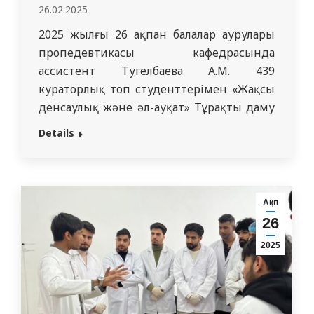
26.02.2025
2025 жылғы 26 ақпан балалар аурулары
пропедевтикасы кафедрасында
ассистент Тугелбаева А.М. 439
кураторлық топ студенттерімен «Жақсы
денсаулық және әл-ауқат» Тұрақты даму
мақсаты аясында «Халықаралық сирек
Details
кездесетін аурулар күніне» арналған іс-
шара өткізді. Іс-шара дөңгелек үстел
түрінде өтіп, студенттер өзара білім
алмасып, пікір алмасты. EURORDIS сирек
Ақп
кездесетін ауруларды зерттеу жөніндегі
26
еуропалық ұйымның бастамасымен
2025
жылдың ең сирек күні…