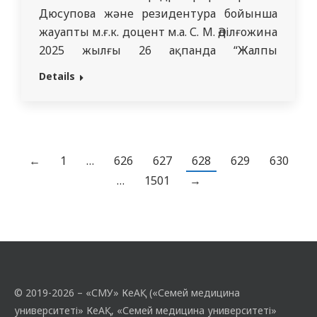
Дюсупова және резидентура бойынша
жауапты м.ғ.к. доцент м.а. С. М. Әділғожина
2025 жылғы 26 ақпанда “Жалпы
дәрігерлік практика” мамандығының 6-
Details
курс интерн-дәрігерлері үшін ашық есік
күнін өткізді. Бұл іс-шара студенттерді
резидентураның білім беру
бағдарламаларымен, клиникалық
базалармен және оқу жағдайларымен
←
1
…
626
627
628
629
630
таныстыру мақсатында өткізіледі.
…
1501
→
Қатысқандар: м.ғ.д. М. С. Қазымов және
доцент…
© 2019-2026 – «СМУ» КеАҚ («Семей медицина
университеті» КеАҚ, «Семей медицина университеті»