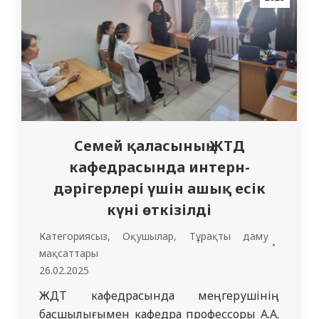
Семей қаласының ЖТД
кафедрасында интерн-
дәрігерлері үшін ашық есік
күні өткізілді
Категориясыз
,
Оқушылар
,
Тұрақты даму
мақсаттары
26.02.2025
ЖДТ кафедрасында меңгерушінің
басшылығымен кафедра профессоры А.А.