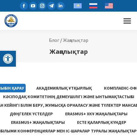
Блог
/
Жаңалықтар
Open toolbar
Жаңалықтар
ЫҒЫН ҚАРАУ
АКАДЕМИЯЛЫҚ ҰТҚЫРЛЫҚ
КОМПЛАЕНС-ОФ
КӘСІПОДАҚ КОМИТЕТІНІҢ ДЕМЕУШІЛІГІ ЖӘНЕ ЫНТЫМАҚТАСТЫҒЫ
 КЕЙІНГІ БІЛІМ БЕРУ, ЖҰМЫСҚА ОРНАЛАСУ ЖƏНЕ ТҮЛЕКТЕР МАНСА
ДӨҢГЕЛЕК ҮСТЕЛДЕР
ERASMUS+ ХКҰ ЖАҢАЛЫҚТАРЫ
ERASMUS+ ЖАҢАЛЫҚТАРЫ
ЕСТЕ ҚАЛАРЛЫҚ КҮНДЕР
ҒЫЛЫМИ КОНФЕРЕНЦИЯЛАР МЕН ІС-ШАРАЛАР ТУРАЛЫ ЖАҢАЛЫҚТАР