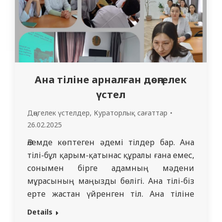
Ана тіліне арналған дөңгелек
үстел
Дөңгелек үстелдер
,
Кураторлық сағаттар
26.02.2025
Әлемде көптеген әдемі тілдер бар. Ана
тілі-бұл қарым-қатынас құралы ғана емес,
сонымен бірге адамның мәдени
мұрасының маңызды бөлігі. Ана тілі-біз
ерте жастан үйренген тіл. Ана тіліне
деген сүйіспеншілік оған деген терең
Details
құрмет пен сүйіспеншілікпен көрінеді.