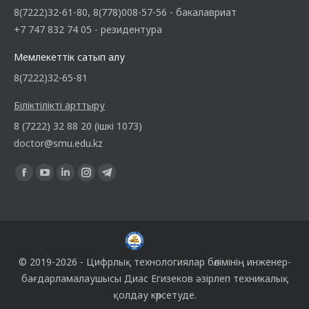
8(7222)32-61-80, 8(778)008-57-56 - бакалавриат
+7 747 832 74 05 - резидентура
Мемлекеттік сатып алу
8(7222)32-65-81
Біліктілікті арттыру
8 (7222) 32 88 20 (ішкі 1073)
doctor@smu.edu.kz
Find us on:
© 2019-2026 -
Цифрлық технологиялар бөлімінің
инженер-
бағдарламалаушысы
Диас Егизеков
әзірлеп техникалық
қолдау көрсетуде.