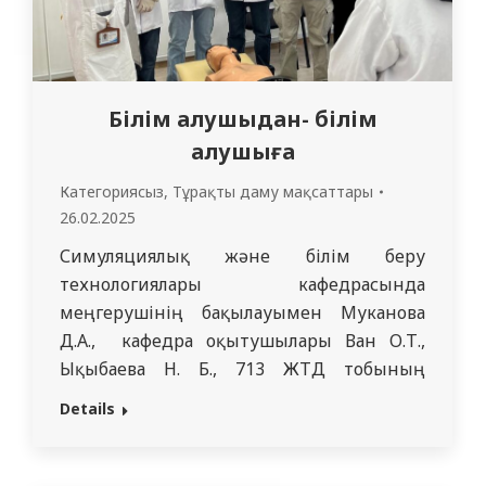
Білім алушыдан- білім
алушыға
Категориясыз
,
Тұрақты даму мақсаттары
26.02.2025
Симуляциялық және білім беру
технологиялары кафедрасында
меңгерушінің бақылауымен Муканова
Д.А., кафедра оқытушылары Ван О.Т.,
Ықыбаева Н. Б., 713 ЖТД тобының
интерндері Сапарғалиев Т., Сұлтан А.,
Details
Мазыбаева Н.- 2227 ЖМ, 5331 Sacheen
Agarwal тобының студенті – 2507 ЖМ, ал
5331 Uktamov Muhammed Yusuf тобының