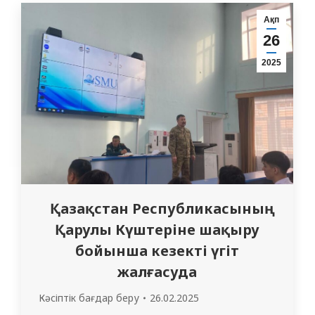
студенті – 2509 ЖМ, 714 ЖТД тобының
Ақп
интерні Уримхан Ж. – 2502…
26
2025
Қазақстан Республикасының
Қарулы Күштеріне шақыру
бойынша кезекті үгіт
жалғасуда
Кәсіптік бағдар беру
26.02.2025