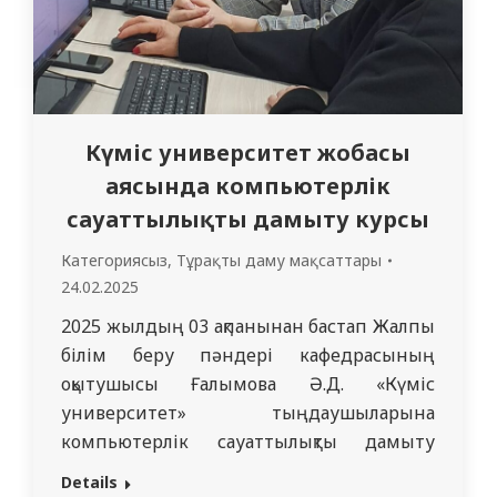
Күміс университет жобасы
аясында компьютерлік
сауаттылықты дамыту курсы
Категориясыз
,
Тұрақты даму мақсаттары
24.02.2025
2025 жылдың 03 ақпанынан бастап Жалпы
білім беру пәндері кафедрасының
оқытушысы Ғалымова Ә.Д. «Күміс
университет» тыңдаушыларына
компьютерлік сауаттылықты дамыту
курсын өткізуде. Курс тыңдаушылары
Details