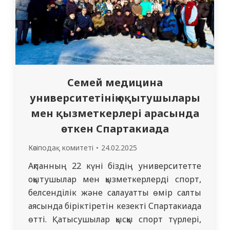
Семей медицина
университетінің оқытушылары
мен қызметкерлері арасында
өткен Спартакиада
Кәсіподақ комитеті
24.02.2025
Ақпанның 22 күні біздің университетте
оқытушылар мен қызметкерлерді спорт,
белсенділік және салауатты өмір салты
аясында біріктіретін кезекті Спартакиада
өтті. Қатысушылар қысқы спорт түрлері,