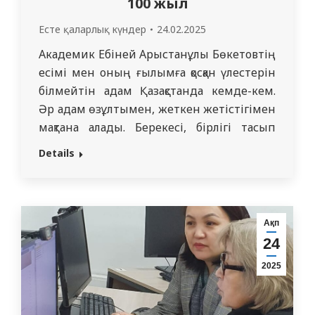
100 жыл
Есте қаларлық күндер
24.02.2025
Академик Ебіней Арыстанұлы Бөкетовтің
есімі мен оның ғылымға қосқан үлестерін
білмейтін адам Қазақстанда кемде-кем.
Әр адам өзұлтымен, жеткен жетістігімен
мақтана алады. Берекесі, бірлігі тасып
жатқан ұлан-байтақ елге еміренер, нардың
Details
жүгін арқалар ер керек. Қазақстанда «елім»
деп еміренген ер де бар, «ерім» дейтін
ел де бар. Тіршілігінде ұлтының тағдыры
үшін алаңдаған, қазақ ғылымының
Ақп
дамуына көп күш…
24
2025