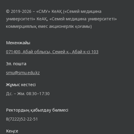
© 2019-2026 – «СМУ» КеАҚ («Семей медицина
университеті» КеАҚ, «Семей медицина университеті»
коммерциялық емес акционерлік қоғамы)
Мекенжайы
071400, Абай облысы, Семей қ., Абай к-сі 103
Эл. пошта
smu@smu.edu.kz
Жұмыс кестесі
Дс. – Жм. 08:30–17:30
Ректордың қабылдау бөлмесі
8(7222)52-22-51
Кеңсе