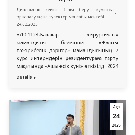
Дипломнан кейінгі білім беру, жұмысқа
орналасу жəне түлектер мансабы мектебі
24.02.2025
«7R01123-Балалар хирургиясы»
мамандығы бойынша «Жалпы
тәжірибелік дәрігер» мамандығының 7
курс интерндерін резидентураға тарту
мақсатында «Ашық есік күні» өткізілді 2024
жылдың 29 сәуірінде травматология
Details
және балалар хирургиясы кафедрасы
Семей, Павлодар және Өскемен
қалаларында оқитын «Жалпы тәжірибелік
дәрігер» мамандығының интерндері
Ақп
үшін ашық есік күнін өткізді. Іс-шара
24
офлайн және онлайн режимінде Zoom
2025
платформасында өтті. Іс-шараның