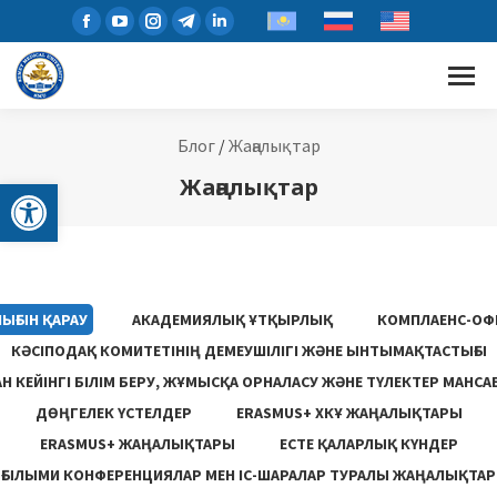
Блог
/
Жаңалықтар
Open toolbar
Жаңалықтар
ЫҒЫН ҚАРАУ
АКАДЕМИЯЛЫҚ ҰТҚЫРЛЫҚ
КОМПЛАЕНС-ОФ
КӘСІПОДАҚ КОМИТЕТІНІҢ ДЕМЕУШІЛІГІ ЖӘНЕ ЫНТЫМАҚТАСТЫҒЫ
 КЕЙІНГІ БІЛІМ БЕРУ, ЖҰМЫСҚА ОРНАЛАСУ ЖƏНЕ ТҮЛЕКТЕР МАНСА
ДӨҢГЕЛЕК ҮСТЕЛДЕР
ERASMUS+ ХКҰ ЖАҢАЛЫҚТАРЫ
ERASMUS+ ЖАҢАЛЫҚТАРЫ
ЕСТЕ ҚАЛАРЛЫҚ КҮНДЕР
ҒЫЛЫМИ КОНФЕРЕНЦИЯЛАР МЕН ІС-ШАРАЛАР ТУРАЛЫ ЖАҢАЛЫҚТАР