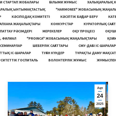
И СТАРТАП ЖОБАЛАРЫ
ҒЫЛЫМИ ЖҰМЫС
ХАЛЫҚАРАЛЫҚ 
АРАЛЫҚ ЫНТЫМАҚТАСТЫҚ
"HARMONEE" ЖОБАСЫНЫҢ ЖАҢАЛ
Р
КӘСІПОДАҚ КОМИТЕТІ
КӘСІПТІК БАҒДАР БЕРУ
КАТ
ТАПХАНА ЖАҢАЛЫҚТАРЫ
КОНКУРСТАР
КУРАТОРЛЫҚ САҒАТ
ПАТТАУ РӘСІМДЕРІ
МЕРЕКЕЛЕР
ОҚУ ПРОЦЕСІ
ОҚУШ
. ФИЛИАЛ
"PROINCA" ЖОБАСЫНЫҢ ЖАҢАЛЫҚТАРЫ
ҚОҒА
СЕМИНАРЛАР
ШЕБЕРЛІК САҒАТТАРЫ
СМУ-ДАҒЫ ІС-ШАРАЛАР
ТТЫҚ ІС-ШАРАЛАР
ТУҒАН КҮНДЕР
ТҰРАҚТЫ ДАМУ МАҚСА
СИТЕТТІК ГОСПИТАЛЬ
ВОЛОНТЕРЛІК ЖҰМЫС
ЖҰМЫСПЕН
Ақп
24
2025