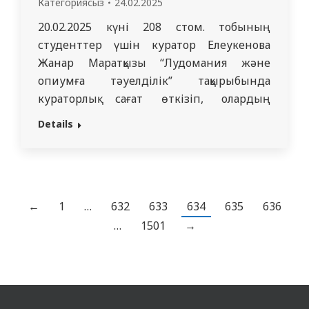
Категориясыз
24.02.2025
20.02.2025 күні 208 стом. тобының
студенттер үшін куратор Елеукенова
Жанар Маратқызы “Лудомания және
опиумға тәуелділік” тақырыбында
кураторлық сағат өткізіп, олардың
ерекшеліктері және салдарымен
Details
танысуына бағытталған, осы
тәуелділіктердің түсініктемелеріне
арнады. Іс-шара барысында адамдардың
азарт ойындары мен есірткіге
тәуелділіктерінің маңыздылығы,
←
1
…
632
633
634
635
636
сондай-ақ көмек көрсету және емдеу
…
1501
→
әдістері талқыланды. Іс-шара лудомания
мен опиумға тәуелділік ұғымдарын
түсіндірумен басталды. Лудомания —…