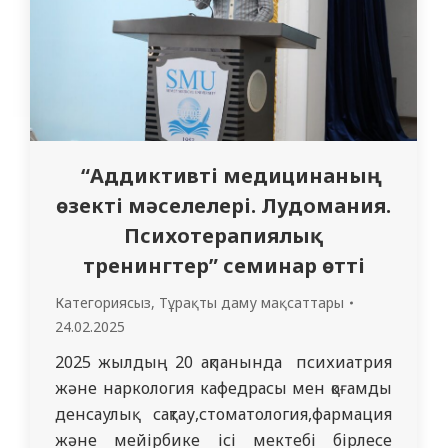
мақсаты – «7R01123-Балалар…
“Аддиктивті медицинаның
өзекті мәселелері. Лудомания.
Психотерапиялық
тренингтер” семинар өтті
Категориясыз
,
Тұрақты даму мақсаттары
24.02.2025
2025 жылдың 20 ақпанында психиатрия
және наркология кафедрасы мен қоғамдық
денсаулық сақтау,стоматология,фармация
және мейірбике ісі мектебі бірлесе