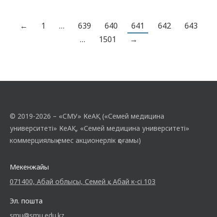
көмектесу мүмкіндіктерін талқылау.
Дөңгелек үстел барысында ассистент
Түгелбаева А.М. құмар ойындардан
←
1
…
639
640
641
642
643
туындаған когнитивті және
…
1501
→
эмоционалдық бұрмаланулар негізінде
құмар ойындарға тәуелділік қалай…
© 2019-2026 – «СМУ» КеАҚ («Семей медицина
университеті» КеАҚ, «Семей медицина университеті»
коммерциялық емес акционерлік қоғамы)
Мекенжайы
071400, Абай облысы, Семей қ., Абай к-сі 103
Эл. пошта
smu@smu.edu.kz