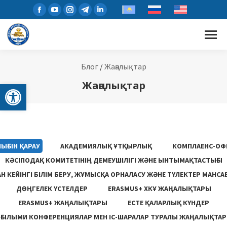
Блог
/
Жаңалықтар
Open toolbar
Жаңалықтар
ЫҒЫН ҚАРАУ
АКАДЕМИЯЛЫҚ ҰТҚЫРЛЫҚ
КОМПЛАЕНС-ОФ
КӘСІПОДАҚ КОМИТЕТІНІҢ ДЕМЕУШІЛІГІ ЖӘНЕ ЫНТЫМАҚТАСТЫҒЫ
 КЕЙІНГІ БІЛІМ БЕРУ, ЖҰМЫСҚА ОРНАЛАСУ ЖƏНЕ ТҮЛЕКТЕР МАНСА
ДӨҢГЕЛЕК ҮСТЕЛДЕР
ERASMUS+ ХКҰ ЖАҢАЛЫҚТАРЫ
ERASMUS+ ЖАҢАЛЫҚТАРЫ
ЕСТЕ ҚАЛАРЛЫҚ КҮНДЕР
ҒЫЛЫМИ КОНФЕРЕНЦИЯЛАР МЕН ІС-ШАРАЛАР ТУРАЛЫ ЖАҢАЛЫҚТАР