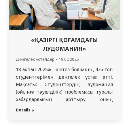
резиденттерімен бөлісті. Бұл…
«ҚАЗІРГІ ҚОҒАМДАҒЫ
ЛУДОМАНИЯ»
Дөңгелек үстелдер
19.02.2025
18 ақпан 2025ж. шетел бөлімінің 436 топ
студенттерімен дөңгелек үстел өтті.
Мақсаты: Студенттердің лудомания
(ойынға тәуелділік) проблемасы туралы
хабардарлығын арттыру, оның
әлеуметтік-психологиялық аспектілерін
Details
зерттеу және алдын алу әдістері мен осы
тәуелділіктен зардап шегетін адамдарға