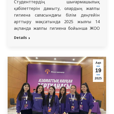
Студенттердің шығармашылық
қабілеттерін дамыту, олардың жалпы
гигиена саласындағы білім деңгейін
арттыру мақсатында 2025 жылғы 14
ақпанда жалпы гигиена бойынша ЖОО
ішіндегі Олимпиада өтті. Аталған іс-
Details
шараға “Медициналық-профилактикалық
іс”, “Қоғамдық денсаулық сақтау”,
“қоғамдық
денсаулық”мамандықтарының
Ақп
студенттері қатысты. Олимпиадаға екі
19
тур кірді: бірінші тур – Google form
2025
платформасы арқылы өткізілген тестілеу.
Бірінші турдың нәтижелері бойынша 3
команда құрылды (“Гигиена”,…