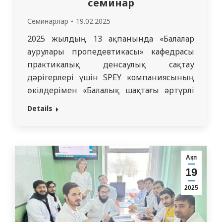
семинар
Семинарлар
19.02.2025
2025 жылдың 13 ақпанында «Балалар
аурулары пропедевтикасы» кафедрасы
практикалық денсаулық сақтау
дәрігерлері үшін SPEY компаниясының
өкілдерімен «Балалық шақтағы әртүрлі
патологияларды емдеуге арналған
Details
түпнұсқалық препараттар» тақырыбында
семинар ұйымдастырды. Балалар
аурулары пропедевтикасы кафедрасы
педиатриялық тәжірибеде әртүрлі
Ақп
ауруларды емдеуде қолданылатын
19
кейбір дәрілер туралы соңғы ақпаратпен
2025
КеАҚ «СМУ» университеттік госпитальдің
педиатрия бөлімінің дәрігерлерімен
және әртүрлі мамандықтар