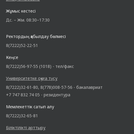
Жұмыс кестесі
Дс. – Жм. 08:30–17:30
Ректордың қабылдау бөлмесі
8(7222)52-22-51
Кеңсе
8(7222)56-97-55 (1018) - тел/факс
Университетке оқуға түсу
8(7222)32-61-80, 8(778)008-57-56 - бакалавриат
+7 747 832 74 05 - резидентура
Мемлекеттік сатып алу
8(7222)32-65-81
Біліктілікті арттыру