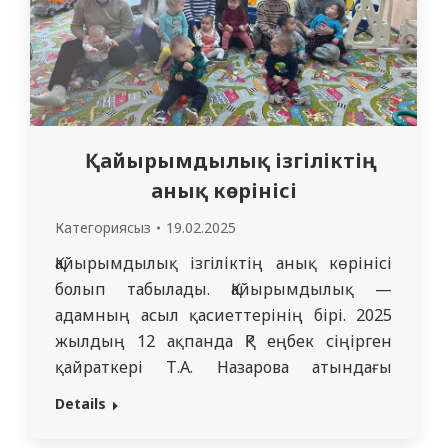
Қайырымдылық ізгіліктің
анық көрінісі
Категориясыз
19.02.2025
Қайырымдылық ізгіліктің анық көрінісі
болып табылады. Қайырымдылық —
адамның асыл қасиеттерінің бірі. 2025
жылдың 12 ақпанда ҚР еңбек сіңірген
қайраткері Т.А. Назарова атындағы
физиологиялық пәндер кафедрасының
Details
меңгерушісі Рахыжанова С.О және
оқытушы Шакабаева А.А кураторлық тобы