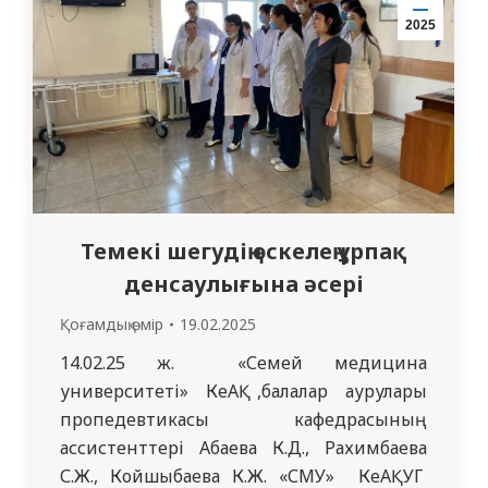
болды деп санайды еріктілер. Сондай-ақ,
2025
сапар барысында…
Темекі шегудің өскелең ұрпақ
денсаулығына әсері
Қоғамдық өмір
19.02.2025
14.02.25 ж. «Семей медицина
университеті» КеАҚ ,балалар аурулары
пропедевтикасы кафедрасының
ассистенттері Абаева К.Д., Рахимбаева
С.Ж., Койшыбаева К.Ж. «СМУ» КеАҚ УГ