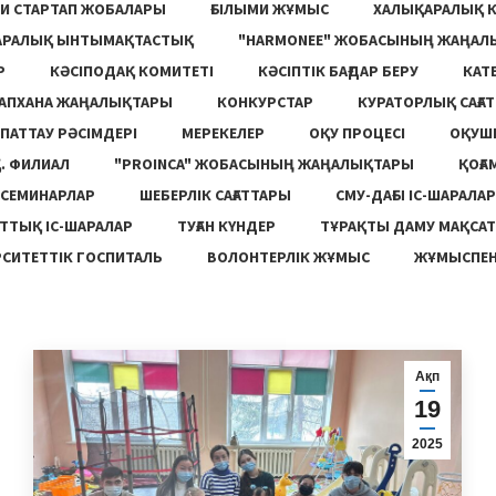
И СТАРТАП ЖОБАЛАРЫ
ҒЫЛЫМИ ЖҰМЫС
ХАЛЫҚАРАЛЫҚ 
АРАЛЫҚ ЫНТЫМАҚТАСТЫҚ
"HARMONEE" ЖОБАСЫНЫҢ ЖАҢАЛ
Р
КӘСІПОДАҚ КОМИТЕТІ
КӘСІПТІК БАҒДАР БЕРУ
КАТ
ТАПХАНА ЖАҢАЛЫҚТАРЫ
КОНКУРСТАР
КУРАТОРЛЫҚ САҒАТ
ПАТТАУ РӘСІМДЕРІ
МЕРЕКЕЛЕР
ОҚУ ПРОЦЕСІ
ОҚУШ
. ФИЛИАЛ
"PROINCA" ЖОБАСЫНЫҢ ЖАҢАЛЫҚТАРЫ
ҚОҒА
СЕМИНАРЛАР
ШЕБЕРЛІК САҒАТТАРЫ
СМУ-ДАҒЫ ІС-ШАРАЛАР
ТТЫҚ ІС-ШАРАЛАР
ТУҒАН КҮНДЕР
ТҰРАҚТЫ ДАМУ МАҚСА
СИТЕТТІК ГОСПИТАЛЬ
ВОЛОНТЕРЛІК ЖҰМЫС
ЖҰМЫСПЕН
Ақп
19
2025