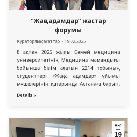
“Жаңа адамдар” жастар
форумы
Кураторлық сағаттар
19.02.2025
8 ақпан 2025 жылы Семей медицина
университетінің Медицина мамандығы
бойынша білім алатын 2214 тобының
студенттері «Жаңа адамдар» ұйымы
мүшелерінің қатарында Астанаға барып,
маңызды кездесулерге қатысты. Сапар
Details
барысында еліміздің Президенті Қасым-
Жомарт Тоқаевпен кездесіп, волонтерлік
қызметіміз туралы пікір алмастыруға
мүмкіндік алды. Бұл біздің студенттер
Ақп
үшін үлкен мәртебе әрі ерекше тәжірибе
19