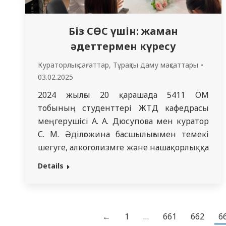
Біз СӨС үшін: жаман
әдеттермен күресу
Кураторлық сағаттар
,
Тұрақты даму мақсаттары
03.02.2025
2024 жылғы 20 қарашада 5411 ОМ
тобының студенттері ЖТД кафедрасы
меңгерушісі А. А. Дюсупова мен куратор
С. М. Әділғожина басшылығымен темекі
шегуге, алкоголизмге және нашақорлыққа
қарсы күреске, сондай-ақ білім алушылар
Details
арасында салауатты өмір салтын
насихаттауға арналған дөңгелек үстел
өткізді. Іс-шара зиянды әдеттер
денсаулыққа қалай әсер ететіні және
←
1
…
661
662
6