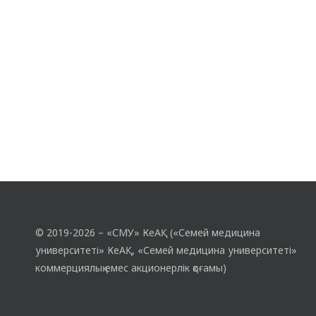
жастар арасында салауатты өмір салтын
насихаттау неге соншалықты…
© 2019-2026 – «СМУ» КеАҚ («Семей медицина
университеті» КеАҚ, «Семей медицина университеті»
коммерциялық емес акционерлік қоғамы)