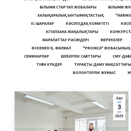
ҒЫЛЫМИ СТАРТАП ЖОБАЛАРЫ
ҒЫЛЫМИ Ж
ХАЛЫҚАРАЛЫҚ ЫНТЫМАҚТАСТЫҚ
"HARM
ІС-ШАРАЛАР
КӘСІПОДАҚ КОМИТЕТІ
КӘСІ
КІТАПХАНА ЖАҢАЛЫҚТАРЫ
КОНКУРСТ
МАРАПАТТАУ РӘСІМДЕРІ
МЕРЕКЕЛЕР
ӨСКЕМЕН Қ. ФИЛИАЛ
"PROINCA" ЖОБАСЫНЫ
СЕМИНАРЛАР
ШЕБЕРЛІК САҒАТТАРЫ
СМУ-ДАҒЫ
ТУҒАН КҮНДЕР
ТҰРАҚТЫ ДАМУ МАҚСАТТАР
ВОЛОНТЕРЛІК ЖҰМЫС
Ж
Ақп
3
2025