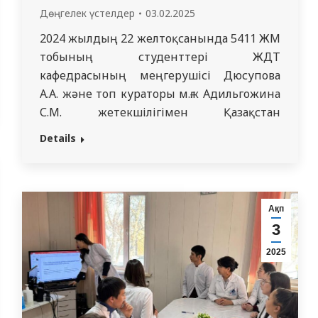
Дөңгелек үстелдер
03.02.2025
2024 жылдың 22 желтоқсанында 5411 ЖМ
тобының студенттері ЖДТ
кафедрасының меңгерушісі Дюсупова
А.А. және топ кураторы м.ғ.к Адильгожина
С.М. жетекшілігімен Қазақстан
Республикасының ең басты ұлттық
Details
мерекелерінің бірі – Тәуелсіздік күніне
арналған дөңгелек үстел өткізді.Бұл
дөңгелек үстелдің мақсаты –
студенттердің Тәуелсіздік күнінің
Ақп
маңызы туралы білімдерін тереңдету,
3
патриоттық рухты нығайту және өз елінің
2025
тарихы мен мәдениетіне деген…