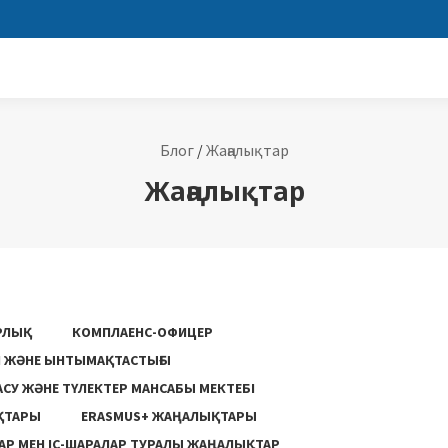
Блог
/
Жаңалықтар
Жаңалықтар
РЛЫҚ
КОМПЛАЕНС-ОФИЦЕР
ГІ ЖӘНЕ ЫНТЫМАҚТАСТЫҒЫ
АСУ ЖƏНЕ ТҮЛЕКТЕР МАНСАБЫ МЕКТЕБІ
ҚТАРЫ
ERASMUS+ ЖАҢАЛЫҚТАРЫ
Р МЕН ІС-ШАРАЛАР ТУРАЛЫ ЖАҢАЛЫҚТАР