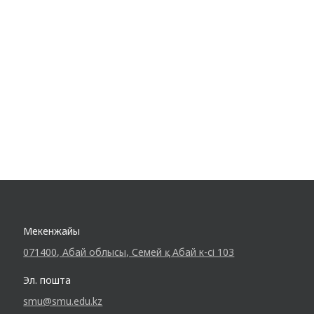
негізгі тарихи оқиғаларды талқылады.
Қарастырылған тақырыптар арасында
1991 жылдың 16 желтоқсанының
маңызы, яғни Қазақстанның ресми…
Мекенжайы
071400, Абай облысы, Семей қ., Абай к-сі 103
Эл. пошта
smu@smu.edu.kz