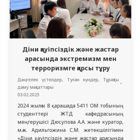
Діни қауіпсіздік және жастар
арасында экстремизм мен
терроризмге қарсы тұру
Дөңгелек үстелдер
,
Туған күндер
,
Тұрақты
даму мақсаттары
03.02.2025
2024 жылғы 8 қарашада 5411 ОМ тобының
студенттері ЖТД кафедрасының
меңгерушісі Дюсупова А.А. және куратор,
м.ғ.к. Адильгожина С.М. жетекшілігімен
«Діни қауіпсіздік және жастар арасында