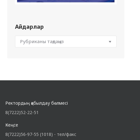
Айдарлар
Ректордың қабылдау бөлмесі
8(7222)52-22-51
Кеңсе
8(7222)56-97-55 (1018) - тел/факс