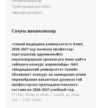
Хабарландырулар
Туған күндер күнтізбесі
Оқиғалар күнтізбесі
Соңғы вакансиялар
«Семей медицина университеті» КеАҚ
2026-2027 оқу жылына профессор-
оқытушылар құрамының бос
лауазымдарына орналасуға және қайта
сайлауға конкурс жариялайды. НАО
«Медицинский университет Семей»
объявляет конкурс на замещение и/или
переизбрание вакантных должностей
профессорско-преподавательского
состава на 2026-2027 учебный год.
071400, Область Абай, г. Семей, ул. Абая,
103
СМУ "ҚеАҚ"