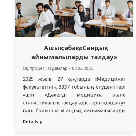
Ашық сабақ: «Сандық
айнымалыларды талдау»
Оқу процесі
,
Оқушылар
03.02.2025
2025 жылғы 27 қаңтарда «Медицина»
факультетінің 3337 тобының студенттері
үшін «Дәлелді медицина және
статистикалық талдау әдістерін қолдану»
пәні бойынша «Сандық айнымалыларды
талдау» тақырыбында ашық сабақ өтті.
Details
Сабақты эпидемиология және
биостатистика кафедрасының аға