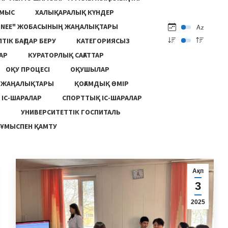
ҰМЫС
ХАЛЫҚАРАЛЫҚ КҮНДЕР
ONEE" ЖОБАСЫНЫҢ ЖАҢАЛЫҚТАРЫ
ПТІК БАҒДАР БЕРУ
КАТЕГОРИЯСЫЗ
АР
КУРАТОРЛЫҚ САҒАТТАР
ОҚУ ПРОЦЕСІ
ОҚУШЫЛАР
Ң ЖАҢАЛЫҚТАРЫ
ҚОҒАМДЫҚ ӨМІР
 ІС-ШАРАЛАР
СПОРТТЫҚ ІС-ШАРАЛАР
Ы
УНИВЕРСИТЕТТІК ГОСПИТАЛЬ
ҰМЫСПЕН ҚАМТУ
Ақп
3
2025