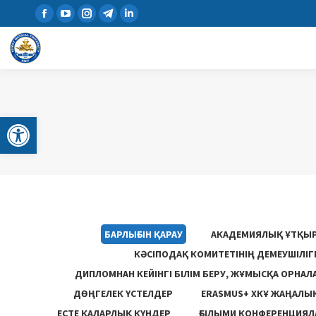
Open toolbar
БАРЛЫҒЫН ҚАРАУ
АКАДЕМИЯЛЫҚ ҰТҚЫ
КӘСІПОДАҚ КОМИТЕТІНІҢ ДЕМЕУШІЛІ
ДИПЛОМНАН КЕЙІНГІ БІЛІМ БЕРУ, ЖҰМЫСҚА ОРНАЛ
ДӨҢГЕЛЕК ҮСТЕЛДЕР
ERASMUS+ ХКҰ ЖАҢАЛЫ
ЕСТЕ ҚАЛАРЛЫҚ КҮНДЕР
ҒЫЛЫМИ КОНФЕРЕНЦИЯЛА