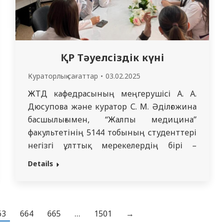
ҚР Тәуелсіздік күні
Кураторлық сағаттар
03.02.2025
ЖТД кафедрасының меңгерушісі А. А.
Дюсупова және куратор С. М. Әділғожина
басшылығымен, “Жалпы медицина”
факультетінің 5144 тобының студенттері
негізгі ұлттық мерекелердің бірі –
Қазақстан Республикасының Тәуелсіздік
Details
Күнін мерекелеуге арналған дөңгелек
үстел ұйымдастырды.Дөңгелек үстел
аясында қатысушылар Қазақстанның
тәуелсіздікке қол жеткізуіне дейінгі
63
664
665
…
1501
→