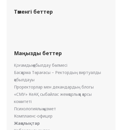
Төменгі беттер
Маңызды беттер
Қоғамдық қабылдау бөлмесі
Басқарма Төрағасы – Ректордың виртуалды
қабылдауы
Проректорлар мен декандардың блогы
«СМУ» КеАҚ сыбайлас жемқорлыққа қарсы
комитеті
Психологиялық қызмет
Комплаенс-офицер
Жаңалықтар