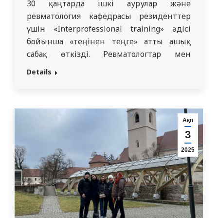
30 қаңтарда ішкі аурулар және
ревматология кафедрасы резиденттер
үшін «Interprofessional training» әдісі
бойынша «теңінен теңге» атты ашық
сабақ өткізді. Ревматологтар мен
нефрологтардың бірігуі «Бүйректің
Details
созылмалы ауруындағы симптомсыз
гиперурикемия» тақырыбына арналды.
Ревматолог резиденттер кафедра
профессоры Р.Л. Иванованың
Ақп
жетекшілігімен «Классикалық подагра.
3
Дәрігердің подаграға заманауи
2025
көзқарасы», «Симптомсыз
гиперурикемияны емдеу аспектілері»
тақырыбында баяндамалар жасады.
Резидент нефрологтар, ассистент А.С.
Ботабаеваның…