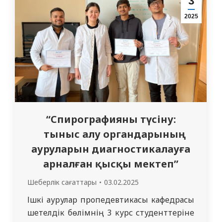
3
мамандығының І курс шетел студенттері
2025
қатысты. Тыңдаушыларға арнап 3
кредиттік…
“Спирографияны түсіну:
тыныс алу органдарының
ауруларын диагностикалауға
арналған қысқы мектеп”
Шеберлік сағаттары
03.02.2025
Ішкі аурулар пропедевтикасы кафедрасы
шетелдік бөлімнің 3 курс студенттеріне