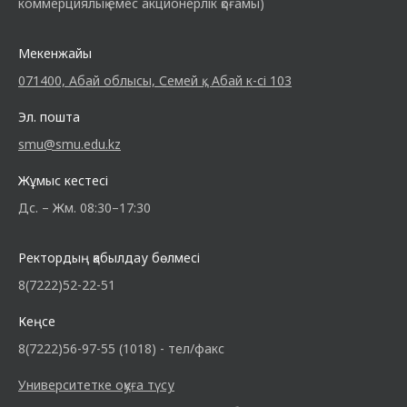
коммерциялық емес акционерлік қоғамы)
Мекенжайы
071400, Абай облысы, Семей қ., Абай к-сі 103
Эл. пошта
smu@smu.edu.kz
Жұмыс кестесі
Дс. – Жм. 08:30–17:30
Ректордың қабылдау бөлмесі
8(7222)52-22-51
Кеңсе
8(7222)56-97-55 (1018) - тел/факс
Университетке оқуға түсу