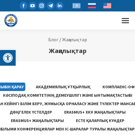
Блог
/
Жаңалықтар
Open toolbar
Жаңалықтар
ЫҒЫН ҚАРАУ
АКАДЕМИЯЛЫҚ ҰТҚЫРЛЫҚ
КОМПЛАЕНС-ОФ
КӘСІПОДАҚ КОМИТЕТІНІҢ ДЕМЕУШІЛІГІ ЖӘНЕ ЫНТЫМАҚТАСТЫҒЫ
 КЕЙІНГІ БІЛІМ БЕРУ, ЖҰМЫСҚА ОРНАЛАСУ ЖƏНЕ ТҮЛЕКТЕР МАНСА
ДӨҢГЕЛЕК ҮСТЕЛДЕР
ERASMUS+ ХКҰ ЖАҢАЛЫҚТАРЫ
ERASMUS+ ЖАҢАЛЫҚТАРЫ
ЕСТЕ ҚАЛАРЛЫҚ КҮНДЕР
ҒЫЛЫМИ КОНФЕРЕНЦИЯЛАР МЕН ІС-ШАРАЛАР ТУРАЛЫ ЖАҢАЛЫҚТАР