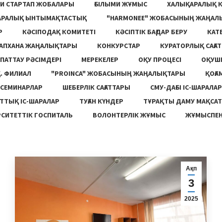
И СТАРТАП ЖОБАЛАРЫ
ҒЫЛЫМИ ЖҰМЫС
ХАЛЫҚАРАЛЫҚ 
АРАЛЫҚ ЫНТЫМАҚТАСТЫҚ
"HARMONEE" ЖОБАСЫНЫҢ ЖАҢАЛ
Р
КӘСІПОДАҚ КОМИТЕТІ
КӘСІПТІК БАҒДАР БЕРУ
КАТ
ТАПХАНА ЖАҢАЛЫҚТАРЫ
КОНКУРСТАР
КУРАТОРЛЫҚ САҒАТ
ПАТТАУ РӘСІМДЕРІ
МЕРЕКЕЛЕР
ОҚУ ПРОЦЕСІ
ОҚУШ
. ФИЛИАЛ
"PROINCA" ЖОБАСЫНЫҢ ЖАҢАЛЫҚТАРЫ
ҚОҒА
СЕМИНАРЛАР
ШЕБЕРЛІК САҒАТТАРЫ
СМУ-ДАҒЫ ІС-ШАРАЛАР
ТТЫҚ ІС-ШАРАЛАР
ТУҒАН КҮНДЕР
ТҰРАҚТЫ ДАМУ МАҚСА
СИТЕТТІК ГОСПИТАЛЬ
ВОЛОНТЕРЛІК ЖҰМЫС
ЖҰМЫСПЕН
Ақп
3
2025