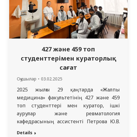
427 және 459 топ
студенттерімен кураторлық
сағат
Оқушылар
03.02.2025
2025 жылғы 29 қаңтарда «Жалпы
медицина» факультетінің 427 және 459
топ студенттері мен куратор, ішкі
аурулар және ревматология
кафедрасының ассистенті Петрова Ю.В.
кездесуі өтті. Іс-шара барысында
Details