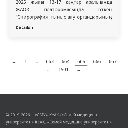
2025 жылғы 13-17 қаңтар аралығында
ЖАОК платформасында өткен
“Спирография: тыныс алу органдарының
аурулары кезіндегі нормалар мен
Details
ерекшеліктер” қысқы мектебінің
қатысқаны үшін алғыс білдіреді. Қысқы
мектеп тыныс алу органдарының
ауруларын диагностикалаудың маңызды
әдісі ретінде спирографияны терең
←
1
…
663
664
665
666
667
зерттеу мақсатында ұйымдастырылды.
…
1501
→
Мектеп барысында студенттер
спирографияның теориялық негіздерін
меңгеруге, спирограммалардың…
© 2019-2026 – «СМУ» КеАҚ («Семей медицина
университеті» КеАҚ, «Семей медицина университеті»