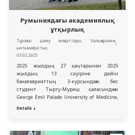
Румыниядағы академиялық
ұтқырлық
Тұрақты даму мақсаттары
,
Халықаралық
ынтымақтастық
03.02.2025
2025 жылдың 27 қаңтарынан 2025
жылдың 13 сәуіріне дейін
бакалавриаттың 3-курсындағы бес
студент Тыргу-Муреш қаласындағы
George Emil Palade University of Medicine,
Pharmacy, Science and Technology of Târgu
Details
Mures университетінде академиялық
ұтқырлық бағдарламасы аясында оқуға
қатысады. Студенттер университетте