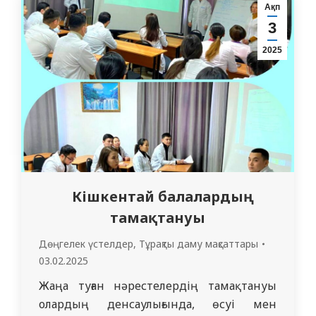
конкурстық іріктеуден өтті. Іріктеуге 11
Ақп
студент қатысты, оның ішінде
3
комиссияның отырысы хаттамасына
2025
сәйкес 5 студент жеңімпаз атанды.
Қабылдаушы…
Кішкентай балалардың
тамақтануы
Дөңгелек үстелдер
,
Тұрақты даму мақсаттары
03.02.2025
Жаңа туған нәрестелердің тамақтануы
олардың денсаулығында, өсуі мен