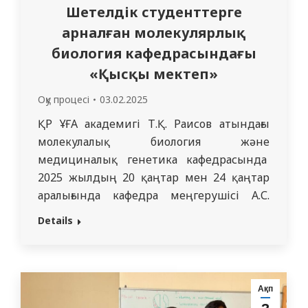
Шетелдік студенттерге
арналған молекулярлық
биология кафедрасындағы
«Қысқы мектеп»
Оқу процесі
03.02.2025
ҚР ҰҒА академигі Т.Қ. Раисов атындағы
молекулалық биология және
медициналық генетика кафедрасында
2025 жылдың 20 қаңтар мен 24 қаңтар
аралығында кафедра меңгерушісі А.С.
Оразалина және оқытушы Б.З. Елькенова
Details
«Қысқы мектеп» шеңберінде
«Жасушалық ұрпақтар қатарында
генетикалық ақпараттың тасымалы»
атты тақырыпқа сабақтар өткізді. Қысқы
Ақп
мектепке «Медицина» ОБ