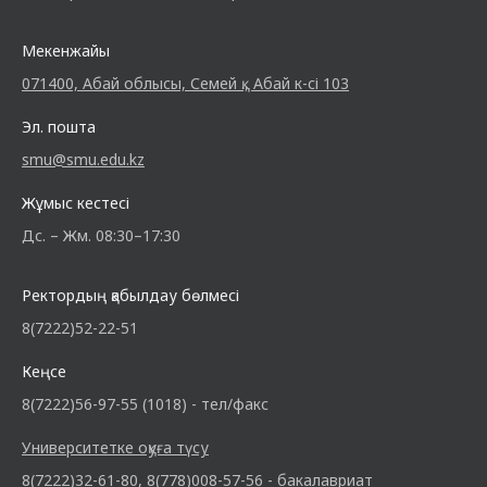
Мекенжайы
071400, Абай облысы, Семей қ., Абай к-сі 103
Эл. пошта
smu@smu.edu.kz
Жұмыс кестесі
Дс. – Жм. 08:30–17:30
Ректордың қабылдау бөлмесі
8(7222)52-22-51
Кеңсе
8(7222)56-97-55 (1018) - тел/факс
Университетке оқуға түсу
8(7222)32-61-80, 8(778)008-57-56 - бакалавриат