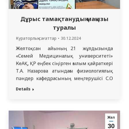
Дұрыс тамақтанудың маңызы
туралы
Кураторлық сағаттар
30.12.2024
Желтоқсан айының 21 жұлдызында
«Семей Медициналық университеті»
КеАҚ, ҚР еңбек сіңірген ғылым қайраткері
Т.А. Назарова атындағы физиологиялық
пәндер кафедрасының меңгерушісі С.О
Рахыжанова.; оқытушылары К.Т
Details
Кусаинова және А.А. Шакабаева тәрбиелік
жоспарға сәйкес №4 студенттер үйінде
«Дұрыс тамақтану – денсаулық кепілі»
атты тақырыпта дөңгелек үстел өткізді.
Жел
Дөңгелек үстел барысында дұрыс
30