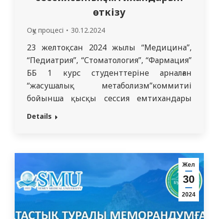
өткізу
Оқу процесі
30.12.2024
23 желтоқсан 2024 жылы “Медицина”,
“Педиатрия”, “Стоматология”, “Фармация”
ББ 1 курс студенттеріне арналған
“жасушалық метаболизм”коммитиі
бойынша қысқы сессия емтихандары
өткізіледі. Оқу жылының басында
Details
сараптамадан өткен бірінші курстың
барлық білім беру бағдарламалары
бойынша Силлабустар бекітілді; емтихан
алушылардың тізімі, ОСПЭ және ауызша
Жел
емтиханға арналған сұрақтар тізбесі
30
бекітілді, қазақ, орыс, ағылшын
2024
тілдерінде билеттер дайындалды,
емтихандарға дайындық актілері