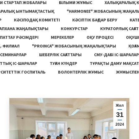
И СТАРТАП ЖОБАЛАРЫ
ҒЫЛЫМИ ЖҰМЫС
ХАЛЫҚАРАЛЫҚ 
АРАЛЫҚ ЫНТЫМАҚТАСТЫҚ
"HARMONEE" ЖОБАСЫНЫҢ ЖАҢАЛ
Р
КӘСІПОДАҚ КОМИТЕТІ
КӘСІПТІК БАҒДАР БЕРУ
КАТ
ТАПХАНА ЖАҢАЛЫҚТАРЫ
КОНКУРСТАР
КУРАТОРЛЫҚ САҒАТ
ПАТТАУ РӘСІМДЕРІ
МЕРЕКЕЛЕР
ОҚУ ПРОЦЕСІ
ОҚУШ
. ФИЛИАЛ
"PROINCA" ЖОБАСЫНЫҢ ЖАҢАЛЫҚТАРЫ
ҚОҒА
СЕМИНАРЛАР
ШЕБЕРЛІК САҒАТТАРЫ
СМУ-ДАҒЫ ІС-ШАРАЛАР
ТТЫҚ ІС-ШАРАЛАР
ТУҒАН КҮНДЕР
ТҰРАҚТЫ ДАМУ МАҚСА
СИТЕТТІК ГОСПИТАЛЬ
ВОЛОНТЕРЛІК ЖҰМЫС
ЖҰМЫСПЕН
Жел
31
2024