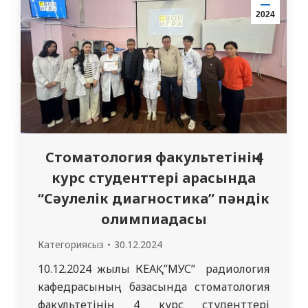
тамақтанудың денсаулыққа
2024
маңыздылығы және студенттерге
пайдалы, зиянды…
Стоматология факультетінің 4
курс студенттері арасында
“Сәулелік диагностика” пәндік
олимпиадасы
Категориясыз
30.12.2024
10.12.2024 жылы КЕАҚ”МУС” радиология
кафедрасының базасында стоматология
факультетінің 4 курс студенттері