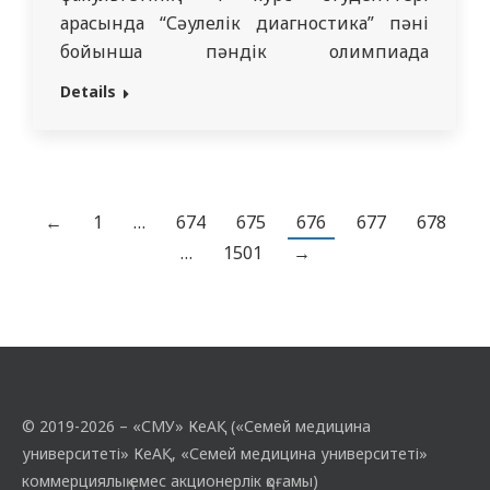
арасында “Сәулелік диагностика” пәні
бойынша пәндік олимпиада
ұйымдастырылды. Олимпиаданың
Details
басында кафедра меңгерушісі, м.ғ. д.,
қауымдастырылған профессор Мадиева
Мадина Рашидовна құттықтау сөз
сөйледі. Олимпиаданың мақсаты –
стоматология факультетінің 4 курс
←
1
…
674
675
676
677
678
студенттерінен циклден өту кезеңінде
…
1501
→
алған білімдерін бекіту және
қорытындылау. Олимпиада 3 турдан
тұрды. Бірінші іріктеу…
© 2019-2026 – «СМУ» КеАҚ («Семей медицина
университеті» КеАҚ, «Семей медицина университеті»
коммерциялық емес акционерлік қоғамы)