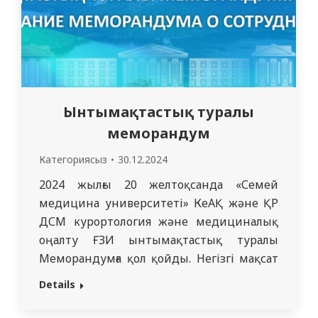
жасалды.…
Ынтымақтастық туралы
меморандум
Категориясыз
30.12.2024
2024 жылғы 20 желтоқсанда «Семей
медицина университеті» КеАҚ және ҚР
ДСМ курортология және медициналық
оңалту ҒЗИ ынтымақтастық туралы
Меморандумға қол қойды. Негізгі мақсат
жобалар мен іс-шараларды жүзеге асыру
Details
құралдары бойынша Тараптардың
ынтымақтастығы мен практикалық өзара