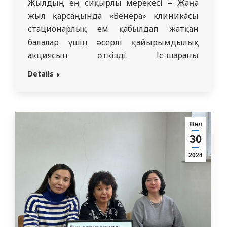
Жылдың ең сиқырлы мерекесі – Жаңа
жыл қарсаңында «Венера» клиникасы
стационарлық ем қабылдап жатқан
балалар үшін әсерлі қайырымдылық
акциясын өткізді. Іс-шараны
ұйымдастырушы Балалар ауралары
Details
пропедевтикасы кафедрасының
ассистенті Шакирова Айжан Асқарқызы
өзінің 3525 кураторлық тобымен бірге.
Бұл іс-шара мейірімділіктің, ерекше
Жел
жылулық пен қолдауды қажет ететін
30
жандарға ілтипат пен қамқорлықтың
2024
нағыз үлгісі болды. Жан мен ынтамен
ұйымдастырылған…