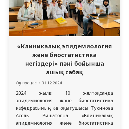
«Клиникалық эпидемиология
және биостатистика
негіздері» пәні бойынша
ашық сабақ
Оқу процесі
31.12.2024
2024 жылғы 10 желтоқсанда
эпидемиология және биостатистика
кафедрасының аға оқытушысы Тукинова
Асель Ришатовна «Клиникалық
эпидемиология және биостатистика