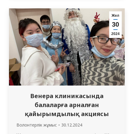
іс-қимылын жолға қою болып табылады.
Ынтымақтастық туралы Меморандум
Жел
қызметтің мынадай бағыттарын
30
қамтиды: 1. Ғылыми ақпарат, әдебиет
2024
және библиографиялық басылымдармен
алмасу.…
Венера клиникасында
балаларға арналған
қайырымдылық акциясы
Волонтерлік жұмыс
30.12.2024