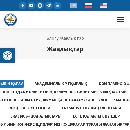
Блог
/
Жаңалықтар
Open toolbar
Жаңалықтар
ЫҒЫН ҚАРАУ
АКАДЕМИЯЛЫҚ ҰТҚЫРЛЫҚ
КОМПЛАЕНС-ОФ
КӘСІПОДАҚ КОМИТЕТІНІҢ ДЕМЕУШІЛІГІ ЖӘНЕ ЫНТЫМАҚТАСТЫҒЫ
 КЕЙІНГІ БІЛІМ БЕРУ, ЖҰМЫСҚА ОРНАЛАСУ ЖƏНЕ ТҮЛЕКТЕР МАНСА
ДӨҢГЕЛЕК ҮСТЕЛДЕР
ERASMUS+ ХКҰ ЖАҢАЛЫҚТАРЫ
ERASMUS+ ЖАҢАЛЫҚТАРЫ
ЕСТЕ ҚАЛАРЛЫҚ КҮНДЕР
ҒЫЛЫМИ КОНФЕРЕНЦИЯЛАР МЕН ІС-ШАРАЛАР ТУРАЛЫ ЖАҢАЛЫҚТАР