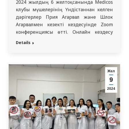
2024 жылдың 6 желтоқсанында Medicos
клубы мүшелерінің Үндістаннан келген
дәрігерлер Прия Агарвал және Шлок
Агарвалмен кезекті кездесуінде Zoom
конференциясы өтті. Онлайн кездесу
барысында олар медицина факультетінің
Details
студенттерінің түрлі клиникалық және
академиялық сұрақтарына жауап берді,
өз тәжірибелерімен бөлісті және
тәжірибелерінен қызықты жағдайларды
Жел
ұсынды. Олар ультрадыбыстық
9
диагностика және жүктілік кезіндегі
2024
асқынуларды емдеу туралы білімдерін
ортаға салды. Кездесуді…