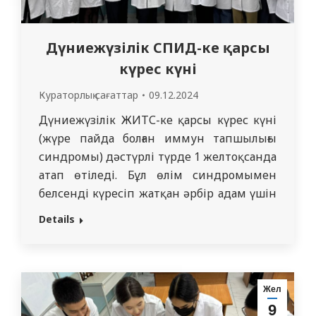
Дүниежүзілік СПИД-ке қарсы
күрес күні
Кураторлық сағаттар
09.12.2024
Дүниежүзілік ЖИТС-ке қарсы күрес күні
(жүре пайда болған иммун тапшылығы
синдромы) дәстүрлі түрде 1 желтоқсанда
атап өтіледі. Бұл өлім синдромымен
белсенді күресіп жатқан әрбір адам үшін
өте маңызды күн. Дүние жүзіндегі
Details
көптеген мемлекеттік, қоғамдық және
медициналық ұйымдар бұл күні ақпарат
беру және диагностикалық шараларды
өткізеді. Бұл жұмыс болашақ
Жел
ұрпағымыздың саналы болуын және өмір
9