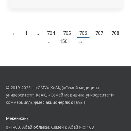
әлеуметтік қызметтер көрсету және
белсенді ұзақ өмір сүру орталығы №3»
мекемесінде концерт өткізді. Концертке
4408, 3337 және 5149 оқу топтарының
студенттері қатысты. Сондай-ақ
←
1
…
704
705
706
707
708
«Урология және андрология»
…
1501
→
мамандығының резиденттері
Мусагалиев…
© 2019-2026 – «СМУ» КеАҚ («Семей медицина
университеті» КеАҚ, «Семей медицина университеті»
коммерциялық емес акционерлік қоғамы)
Мекенжайы
071400, Абай облысы, Семей қ., Абай к-сі 103