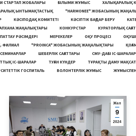
И СТАРТАП ЖОБАЛАРЫ
ҒЫЛЫМИ ЖҰМЫС
ХАЛЫҚАРАЛЫҚ 
АРАЛЫҚ ЫНТЫМАҚТАСТЫҚ
"HARMONEE" ЖОБАСЫНЫҢ ЖАҢАЛ
Р
КӘСІПОДАҚ КОМИТЕТІ
КӘСІПТІК БАҒДАР БЕРУ
КАТ
ТАПХАНА ЖАҢАЛЫҚТАРЫ
КОНКУРСТАР
КУРАТОРЛЫҚ САҒАТ
ПАТТАУ РӘСІМДЕРІ
МЕРЕКЕЛЕР
ОҚУ ПРОЦЕСІ
ОҚУШ
. ФИЛИАЛ
"PROINCA" ЖОБАСЫНЫҢ ЖАҢАЛЫҚТАРЫ
ҚОҒА
СЕМИНАРЛАР
ШЕБЕРЛІК САҒАТТАРЫ
СМУ-ДАҒЫ ІС-ШАРАЛАР
ТТЫҚ ІС-ШАРАЛАР
ТУҒАН КҮНДЕР
ТҰРАҚТЫ ДАМУ МАҚСА
СИТЕТТІК ГОСПИТАЛЬ
ВОЛОНТЕРЛІК ЖҰМЫС
ЖҰМЫСПЕН
Жел
9
2024