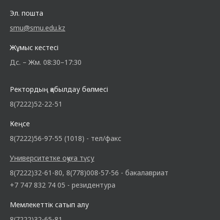
Эл. пошта
smu@smu.edu.kz
Жұмыс кестесі
Дс. – Жм. 08:30–17:30
Ректордың қабылдау бөлмесі
8(7222)52-22-51
Кеңсе
8(7222)56-97-55 (1018) - тел/факс
Университетке оқуға түсу
8(7222)32-61-80, 8(778)008-57-56 - бакалавриат
+7 747 832 74 05 - резидентура
Мемлекеттік сатып алу
8(7222)32-65-81