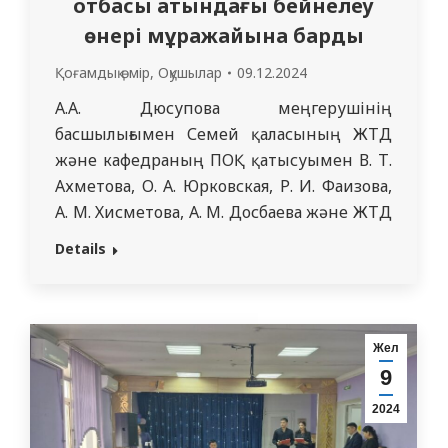
отбасы атындағы бейнелеу
өнері мұражайына барды
Қоғамдық өмір
,
Оқушылар
09.12.2024
А.А. Дюсупова меңгерушінің
басшылығымен Семей қаласының ЖТД
және кафедраның ПОҚ қатысуымен В. Т.
Ахметова, О. А. Юрковская, Р. И. Фаизова,
А. М. Хисметова, А. М. Досбаева және ЖТД
интерндерінің 705 тобы Невзоровтар
Details
отбасы атындағы бейнелеу өнері
мұражайына барды. Юлий Невзоров,
коллекционер, кескіндеме жинаушы,
әкесінен өнер жинағын мұра етіп алды.
Жел
Ұзақ уақыт бойы өнертапқыш
9
жинақталған коллекцияны…
2024