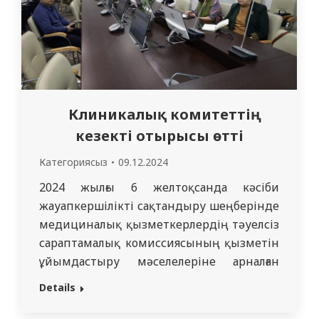
Клиникалық комитеттің
кезекті отырысы өтті
Категориясыз
09.12.2024
2024 жылғы 6 желтоқсанда кәсіби
жауапкершілікті сақтандыру шеңберінде
медициналық қызметкерлердің тәуелсіз
сараптамалық комиссиясының қызметін
ұйымдастыру мәселелеріне арналған
Клиникалық комитеттің кезекті
Details
отырысы өтті. Ұйымдастырушылар:
«СМУ» КеАҚ клиника бөлімі, «СМУ» КеАҚ