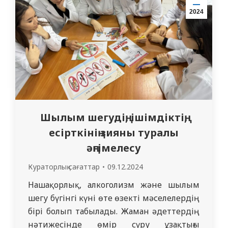
сүруге деген…
2024
Шылым шегудің, ішімдіктің,
есірткінің зияны туралы
әңгімелесу
Кураторлық сағаттар
09.12.2024
Нашақорлық, алкоголизм және шылым
шегу бүгінгі күні өте өзекті мәселелердің
бірі болып табылады. Жаман әдеттердің
нәтижесінде өмір сүру ұзақтығы