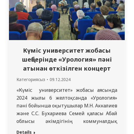
Күміс университет жобасы
шеңберінде «Урология» пәні
атынан өткізілген концерт
Категориясыз
09.12.2024
«Күміс университет» жобасы аясында
2024 жылы 6 желтоқсанда «Урология»
пәні бойынша оқытушылар М.Н. Аккалиев
және С.С. Бухариева Семей қаласы Абай
облысы әкімдігінің коммуналдық
мемлекеттік мекемесі «Арнайы
Details