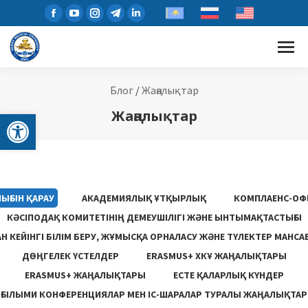
Блог
/
Жаңалықтар
Open toolbar
Жаңалықтар
ЫҒЫН ҚАРАУ
АКАДЕМИЯЛЫҚ ҰТҚЫРЛЫҚ
КОМПЛАЕНС-ОФ
КӘСІПОДАҚ КОМИТЕТІНІҢ ДЕМЕУШІЛІГІ ЖӘНЕ ЫНТЫМАҚТАСТЫҒЫ
 КЕЙІНГІ БІЛІМ БЕРУ, ЖҰМЫСҚА ОРНАЛАСУ ЖƏНЕ ТҮЛЕКТЕР МАНСА
ДӨҢГЕЛЕК ҮСТЕЛДЕР
ERASMUS+ ХКҰ ЖАҢАЛЫҚТАРЫ
ERASMUS+ ЖАҢАЛЫҚТАРЫ
ЕСТЕ ҚАЛАРЛЫҚ КҮНДЕР
ҒЫЛЫМИ КОНФЕРЕНЦИЯЛАР МЕН ІС-ШАРАЛАР ТУРАЛЫ ЖАҢАЛЫҚТАР