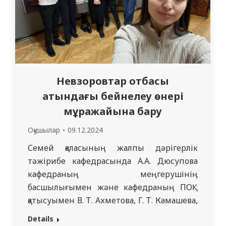
Невзоровтар отбасы
атындағы бейнелеу өнері
мұражайына бару
Оқушылар
09.12.2024
Семей қаласының жалпы дәрігерлік
тәжірибе кафедрасында А.А. Дюсупова
кафедраның меңгерушінің
басшылығымен және кафедраның ПОҚ
қатысуымен В. Т. Ахметова, Г. Т. Камашева,
Т. М. Терехова Т. И. Беляева, А. С.
Details