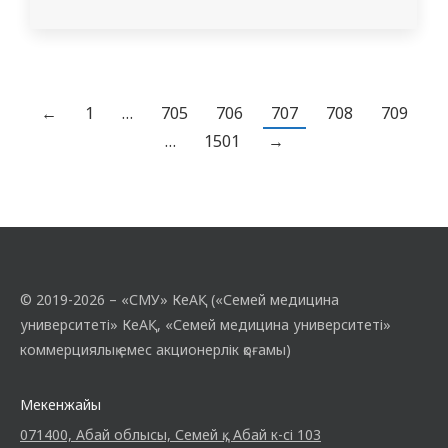
атқарушы С.М. Адильгожинаның
жетекшілігімен жасөспірімдер арасында
«АИТВ инфекциясының алдын алу»
тақырыбында семинар өткізілді. АИТВ
(адамның иммун тапшылығы вирусы)
←
1
…
705
706
707
708
709
қоғам денсаулығына елеулі қауіп төндіреді.
…
1501
→
Оның алдын алу инфекцияны
жұқтырудың алдын алуға және
денсаулықты қорғауға…
© 2019-2026 – «СМУ» КеАҚ («Семей медицина
университеті» КеАҚ, «Семей медицина университеті»
коммерциялық емес акционерлік қоғамы)
Мекенжайы
071400, Абай облысы, Семей қ., Абай к-сі 103