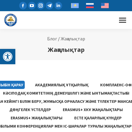
Блог
/
Жаңалықтар
Open toolbar
Жаңалықтар
ЫҒЫН ҚАРАУ
АКАДЕМИЯЛЫҚ ҰТҚЫРЛЫҚ
КОМПЛАЕНС-ОФ
КӘСІПОДАҚ КОМИТЕТІНІҢ ДЕМЕУШІЛІГІ ЖӘНЕ ЫНТЫМАҚТАСТЫҒЫ
 КЕЙІНГІ БІЛІМ БЕРУ, ЖҰМЫСҚА ОРНАЛАСУ ЖƏНЕ ТҮЛЕКТЕР МАНСА
ДӨҢГЕЛЕК ҮСТЕЛДЕР
ERASMUS+ ХКҰ ЖАҢАЛЫҚТАРЫ
ERASMUS+ ЖАҢАЛЫҚТАРЫ
ЕСТЕ ҚАЛАРЛЫҚ КҮНДЕР
ҒЫЛЫМИ КОНФЕРЕНЦИЯЛАР МЕН ІС-ШАРАЛАР ТУРАЛЫ ЖАҢАЛЫҚТАР