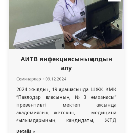
және диагноздың маңыздылығын білу…
АИТВ инфекциясының алдын
алу
Семинарлар
09.12.2024
2024 жылдың 19 қарашасында ШЖҚ КМК
“Павлодар қаласының №3 емханасы”
превентивті мектеп аясында
академиялық жетекші, медицина
ғылымдарының кандидаты, ЖТД
кафедрасының доцент міндетін
Details