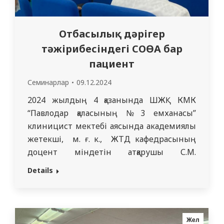
Отбасылық дәрігер
тәжірибесіндегі СОӨА бар
пациент
Семинарлар
09.12.2024
2024 жылдың 4 қазанында ШЖҚ КМК
“Павлодар қаласының №3 емханасы”
клиницист мектебі аясында академиялық
жетекші, м. ғ. к., ЖТД кафедрасының
доцент міндетін атқарушы С.М.
Адильгожинаның жетекшілігімен жалпы
Details
практика дәрігерлері мен медицина
қызметкерлеріне арналған “Отбасылық
дәрігер тәжірибесіндегі СОӨА бар науқас ”
тақырыбында сабақ өткізілді. Сабақ
Жел