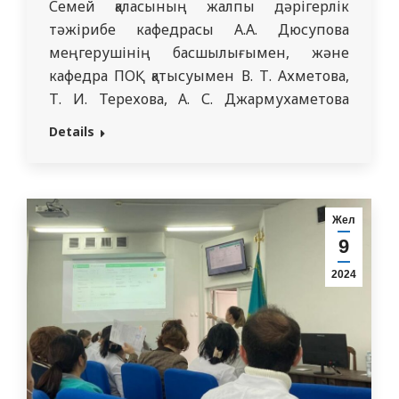
Семей қаласының жалпы дәрігерлік
тәжірибе кафедрасы А.А. Дюсупова
меңгерушінің басшылығымен, және
кафедра ПОҚ қатысуымен В. Т. Ахметова,
Т. И. Терехова, А. С. Джармухаметова
және ЖТД 710 тобы интерндері,
Details
мәдениет қайраткерлерінің
ескерткіштеріне барды. Бірінші болып
интерндер қазақ ақыны, философ,
композитор, ағартушы, ойшыл, қоғам
Жел
қайраткері Абай (Ибрагим) Құнанбаевтың
9
ескерткішіне барды (10 тамыз 1845 — 23
2024
маусым 1904).…