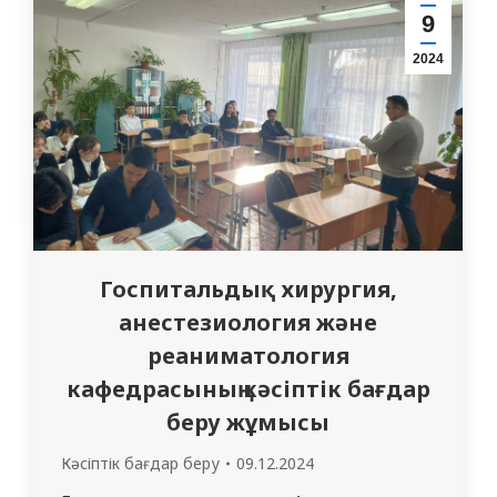
барысында науқас тәжірибесіндегі
9
клиникалық жағдай талқыланып, негізгі
2024
қауіп факторлары, шағымдар, объективті…
Госпитальдық хирургия,
анестезиология және
реаниматология
кафедрасының кәсіптік бағдар
беру жұмысы
Кәсіптік бағдар беру
09.12.2024