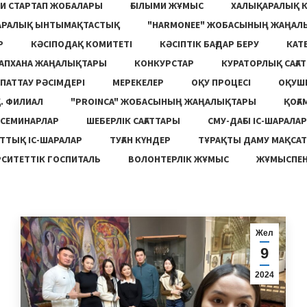
И СТАРТАП ЖОБАЛАРЫ
ҒЫЛЫМИ ЖҰМЫС
ХАЛЫҚАРАЛЫҚ 
АРАЛЫҚ ЫНТЫМАҚТАСТЫҚ
"HARMONEE" ЖОБАСЫНЫҢ ЖАҢАЛ
Р
КӘСІПОДАҚ КОМИТЕТІ
КӘСІПТІК БАҒДАР БЕРУ
КАТ
ТАПХАНА ЖАҢАЛЫҚТАРЫ
КОНКУРСТАР
КУРАТОРЛЫҚ САҒАТ
ПАТТАУ РӘСІМДЕРІ
МЕРЕКЕЛЕР
ОҚУ ПРОЦЕСІ
ОҚУШ
. ФИЛИАЛ
"PROINCA" ЖОБАСЫНЫҢ ЖАҢАЛЫҚТАРЫ
ҚОҒА
СЕМИНАРЛАР
ШЕБЕРЛІК САҒАТТАРЫ
СМУ-ДАҒЫ ІС-ШАРАЛАР
ТТЫҚ ІС-ШАРАЛАР
ТУҒАН КҮНДЕР
ТҰРАҚТЫ ДАМУ МАҚСА
СИТЕТТІК ГОСПИТАЛЬ
ВОЛОНТЕРЛІК ЖҰМЫС
ЖҰМЫСПЕН
Жел
9
2024