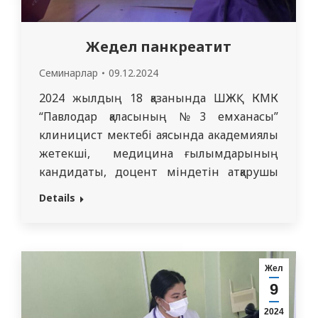
Жедел панкреатит
Семинарлар
09.12.2024
2024 жылдың 18 қазанында ШЖҚ КМК
“Павлодар қаласының №3 емханасы”
клиницист мектебі аясында академиялық
жетекші, медицина ғылымдарының
кандидаты, доцент міндетін атқарушы
С.М. Адильгожинаның жетекшілігімен
Details
жалпы практика дәрігерлері мен
медицина қызметкерлеріне арналған
“Жедел панкреатит” тақырыбында сабақ
өтті. Жедел панкреатит – жедел әрі
Жел
тиімді медициналық көмек көрсетуді
9
қажет ететін ауру. Оның белгілерін түсіну
2024