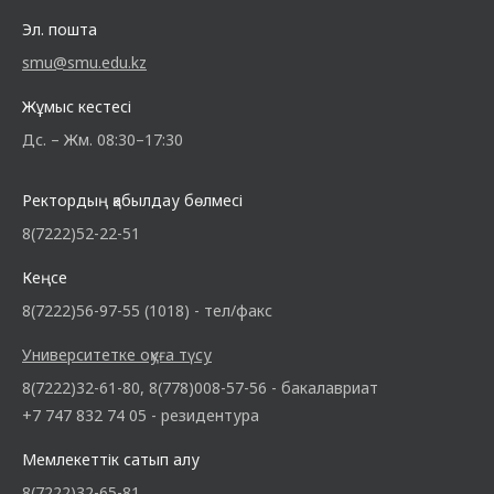
Эл. пошта
smu@smu.edu.kz
Жұмыс кестесі
Дс. – Жм. 08:30–17:30
Ректордың қабылдау бөлмесі
8(7222)52-22-51
Кеңсе
8(7222)56-97-55 (1018) - тел/факс
Университетке оқуға түсу
8(7222)32-61-80, 8(778)008-57-56 - бакалавриат
+7 747 832 74 05 - резидентура
Мемлекеттік сатып алу
8(7222)32-65-81