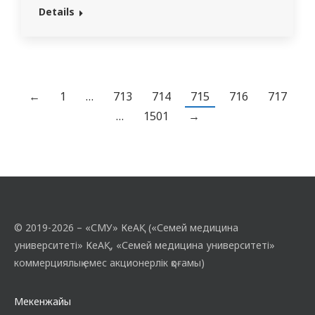
Викторовна жүргізді. Сабақтың тақырыбы
Details
«Ревматологиялық науқасты тексеру»
болды. Қатысушылар маңызды
медициналық терминологияны үйреніп,
кәсіби тақырыптар бойынша сөйлеу
дағдыларын жетілдірді. Кездесу
←
1
…
713
714
715
716
717
форматы диалогтар, жағдайларды
…
1501
→
талқылау және сөйлеу жағдаяттарын
пысықтау жұмыстарын қамтыды, бұл
студенттердің кәсіби…
© 2019-2026 – «СМУ» КеАҚ («Семей медицина
университеті» КеАҚ, «Семей медицина университеті»
коммерциялық емес акционерлік қоғамы)
Мекенжайы