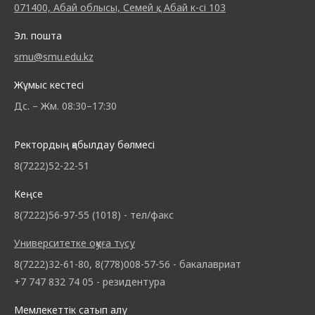
071400, Абай облысы, Семей қ., Абай к-сі 103
Эл. пошта
smu@smu.edu.kz
Жұмыс кестесі
Дс. – Жм. 08:30–17:30
Ректордың қабылдау бөлмесі
8(7222)52-22-51
Кеңсе
8(7222)56-97-55 (1018) - тел/факс
Университетке оқуға түсу
8(7222)32-61-80, 8(778)008-57-56 - бакалавриат
+7 747 832 74 05 - резидентура
Мемлекеттік сатып алу