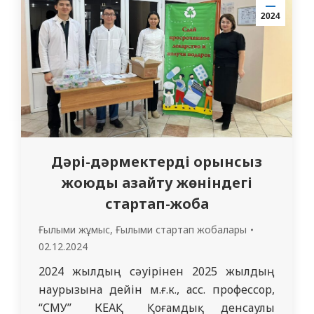
медицина университетінің 3 курс
2024
студенттеріне куратор А. А.
Алмагамбетова құттықтау сөз сөйлеп,
жастардың…
Дәрі-дәрмектерді орынсыз
жоюды азайту жөніндегі
стартап-жоба
Ғылыми жұмыс
,
Ғылыми стартап жобалары
02.12.2024
2024 жылдың сәуірінен 2025 жылдың
наурызына дейін м.ғ.к., асс. профессор,
“СМУ” КЕАҚ Қоғамдық денсаулық