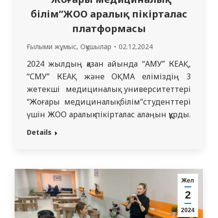
білім”ЖОО аралық пікірталас
платформасы
Ғылыми жұмыс
,
Оқушылар
02.12.2024
2024 жылдың қазан айында “АМУ” КЕАҚ,
“СМУ” КЕАҚ және ОҚМА еліміздің 3
жетекші медициналық университеттері
“Жоғары медициналық білім”студенттері
үшін ЖОО аралық пікірталас алаңын құрды.
“СМУ” КЕАҚ ұйымдастырушысы жұқпалы
Details
аурулар кафедрасы,
дерматовенерологтар және
иммунология және қоғамдық денсаулық
кафедрасы болды. Аталған
Жел
кафедралардан жауапты тұлғалар С.Б.
2
Маукаева, З. А. Хисметова және Н. С.
2024
Искакова болып табылады.. Пікірталас