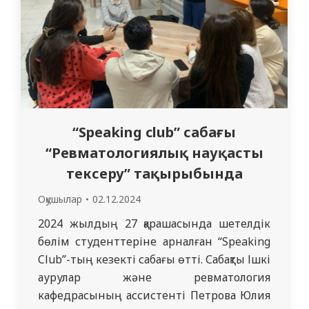
алаңының…
“Speaking club” сабағы
“Ревматологиялық науқасты
тексеру” тақырыбында
Оқушылар
02.12.2024
2024 жылдың 27 қарашасында шетелдік
бөлім студенттеріне арналған “Speaking
Club”-тың кезекті сабағы өтті. Сабақты Ішкі
аурулар және ревматология
кафедрасының ассистенті Петрова Юлия