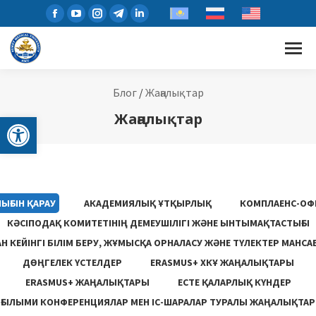
Блог
/
Жаңалықтар
Open toolbar
Жаңалықтар
ЫҒЫН ҚАРАУ
АКАДЕМИЯЛЫҚ ҰТҚЫРЛЫҚ
КОМПЛАЕНС-ОФ
КӘСІПОДАҚ КОМИТЕТІНІҢ ДЕМЕУШІЛІГІ ЖӘНЕ ЫНТЫМАҚТАСТЫҒЫ
 КЕЙІНГІ БІЛІМ БЕРУ, ЖҰМЫСҚА ОРНАЛАСУ ЖƏНЕ ТҮЛЕКТЕР МАНСА
ДӨҢГЕЛЕК ҮСТЕЛДЕР
ERASMUS+ ХКҰ ЖАҢАЛЫҚТАРЫ
ERASMUS+ ЖАҢАЛЫҚТАРЫ
ЕСТЕ ҚАЛАРЛЫҚ КҮНДЕР
ҒЫЛЫМИ КОНФЕРЕНЦИЯЛАР МЕН ІС-ШАРАЛАР ТУРАЛЫ ЖАҢАЛЫҚТАР