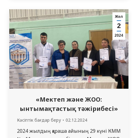
тағылымдамадан өтеді. Тағылымдама
кезінде резиденттер пациенттерді
Жел
аралауға қатысады және үнділік
2
әріптестерінің тәжірибесін зерттей
2024
отырып, өз мамандығы бойынша
пациенттерге медициналық көмек…
«Мектеп және ЖОО:
ынтымақтастық тәжірибесі»
Кәсіптік бағдар беру
02.12.2024
2024 жылдың қараша айының 29 күні КММ