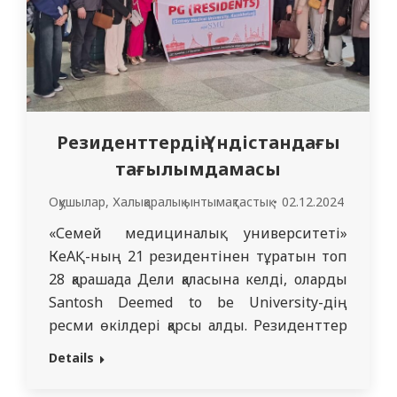
Резиденттердің Үндістандағы
тағылымдамасы
Оқушылар
,
Халықаралық ынтымақтастық
02.12.2024
«Семей медициналық университеті»
КеАҚ-ның 21 резидентінен тұратын топ
28 қарашада Дели қаласына келді, оларды
Santosh Deemed to be University-дің
ресми өкілдері қарсы алды. Резиденттер
2024 жылдың 28 қарашасы мен 13
Details
желтоқсаны аралығында серіктес
университетте клиникалық