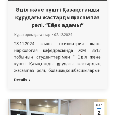
Әділ және күшті Қазақстанды
құрудағы жастардың жасампаз
рөлі. “Еңбек адамы”
Кураторлық сағаттар
02.12.2024
28.11.2024 жылы психиатрия және
наркология кафедрасында ЖМ 3513
тобының студенттерімен ” Әділ және
күшті Қазақстанды құрудағы жастардың
жасампаз рөлі, болашақ көшбасшыларын
және шығармашылық тапты қалыптастыру.
Details
Еңбек адамы” тақырыбында іс-шара
өткізілді. Ұйымдастырушы: 3513
тобының кураторы А.А. Алмагамбетова,
психиатрия және наркология
Жел
кафедрасының ассистенті. Семей
2