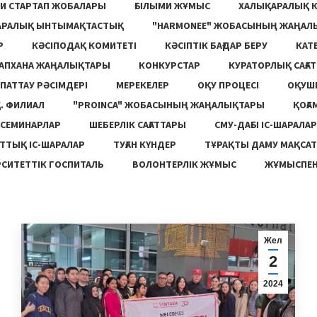
И СТАРТАП ЖОБАЛАРЫ
ҒЫЛЫМИ ЖҰМЫС
ХАЛЫҚАРАЛЫҚ 
АРАЛЫҚ ЫНТЫМАҚТАСТЫҚ
"HARMONEE" ЖОБАСЫНЫҢ ЖАҢАЛ
Р
КӘСІПОДАҚ КОМИТЕТІ
КӘСІПТІК БАҒДАР БЕРУ
КАТ
ТАПХАНА ЖАҢАЛЫҚТАРЫ
КОНКУРСТАР
КУРАТОРЛЫҚ САҒАТ
ПАТТАУ РӘСІМДЕРІ
МЕРЕКЕЛЕР
ОҚУ ПРОЦЕСІ
ОҚУШ
. ФИЛИАЛ
"PROINCA" ЖОБАСЫНЫҢ ЖАҢАЛЫҚТАРЫ
ҚОҒА
СЕМИНАРЛАР
ШЕБЕРЛІК САҒАТТАРЫ
СМУ-ДАҒЫ ІС-ШАРАЛАР
ТТЫҚ ІС-ШАРАЛАР
ТУҒАН КҮНДЕР
ТҰРАҚТЫ ДАМУ МАҚСА
СИТЕТТІК ГОСПИТАЛЬ
ВОЛОНТЕРЛІК ЖҰМЫС
ЖҰМЫСПЕН
Жел
2
2024