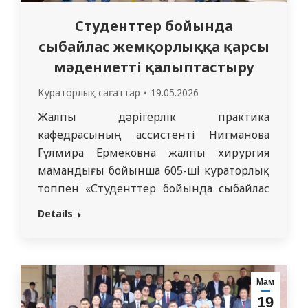
Студенттер бойында
сыбайлас жемқорлыққа қарсы
мәдениетті қалыптастыру
Кураторлық сағаттар
19.05.2026
Жалпы дәрігерлік практика
кафедрасының ассистенті Нигманова
Гүлмира Ермековна жалпы хирургия
мамандығы бойынша 605-ші кураторлық
топпен «Студенттер бойында сыбайлас
жемқорлыққа қарсы мәдениетті
Details
қалыптастыру» атты өзекті тақырыпқа
арналған кураторлық сағат өткізді.
Кураторлық сағат барысында болашақ
мамандардың сыбайлас жемқорлыққа
Мам
қарсы мәдениетін қалыптастыруға және
19