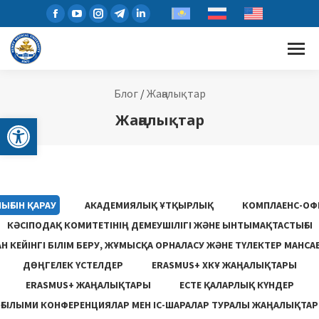
Блог
/
Жаңалықтар
Open toolbar
Жаңалықтар
ЫҒЫН ҚАРАУ
АКАДЕМИЯЛЫҚ ҰТҚЫРЛЫҚ
КОМПЛАЕНС-ОФ
КӘСІПОДАҚ КОМИТЕТІНІҢ ДЕМЕУШІЛІГІ ЖӘНЕ ЫНТЫМАҚТАСТЫҒЫ
 КЕЙІНГІ БІЛІМ БЕРУ, ЖҰМЫСҚА ОРНАЛАСУ ЖƏНЕ ТҮЛЕКТЕР МАНСА
ДӨҢГЕЛЕК ҮСТЕЛДЕР
ERASMUS+ ХКҰ ЖАҢАЛЫҚТАРЫ
ERASMUS+ ЖАҢАЛЫҚТАРЫ
ЕСТЕ ҚАЛАРЛЫҚ КҮНДЕР
ҒЫЛЫМИ КОНФЕРЕНЦИЯЛАР МЕН ІС-ШАРАЛАР ТУРАЛЫ ЖАҢАЛЫҚТАР