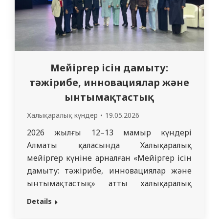
Мейіргер ісін дамыту:
тәжірибе, инновациялар және
ынтымақтастық
Халықаралық күндер
19.05.2026
2026 жылғы 12–13 мамыр күндері
Алматы қаласында Халықаралық
мейіргер күніне арналған «Мейіргер ісін
дамыту: тәжірибе, инновациялар және
ынтымақтастық» атты халықаралық
конференция өтті. Конференция аясында
Details
«Семей медицина университеті» КеАҚ