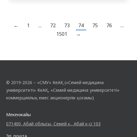
мейіргер ісі кафедрасының
ассистенттері Есенбаева Асия Асхатқызы
мен Шагиева Динара Шериязданқызы
мейіргерлердің өмір сапасын бағалауға
←
1
…
72
73
74
75
76
…
және олардың кәсіби әрі эмоционалдық
1501
→
әл-ауқатына әсер ететін факторларды
талдауға арналған ғылыми…
© 2019-2026 – «СМУ» КеАҚ («Семей медицина
университеті» КеАҚ, «Семей медицина университеті»
коммерциялық емес акционерлік қоғамы)
Мекенжайы
071400, Абай облысы, Семей қ., Абай к-сі 103
Эл. пошта