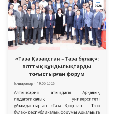
білім беру мен медицина саласындағы
2026
мемлекеттік саясаттың негізгі
бағыттарын түсіндіруге ерекше назар
аударылды. Кафедра ассистенті…
«Таза Қазақстан – Таза бұлақ»:
Ұлттық құндылықтарды
тоғыстырған форум
Іс-шаралар
19.05.2026
Алтынсарин атындағы Арқалық
педагогикалық университеті
ұйымдастырған «Таза Қазақстан – Таза
бұлақ» республикалық форумы Арқалықта