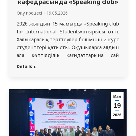
кафедрасында «Speaking club»
Оқу процесі
19.05.2026
2026 жылдың 15 мамырда «Speaking club
for International Students»отырысы өтті.
Халықаралық зерттеулер бөлімінің 2 курс
студенттері қатысты. Оқушыларға алдын
ала көптілділік қағидаттарына сай
ағылшын, орыс, қазақ тілдеріндегі
Details
терминдер глоссарийі жіберілді. Клуб
отырысы өте қызықты және мазмұнды
өтті. Студенттер мұндай үйірмелердің
халықаралық студенттер үшін өте
Мам
пайдалы екенін атап өтті. Сабақ кафедра
19
оқытушыларының жетекшілігімен
2026
дайындалды және өткізілді:…