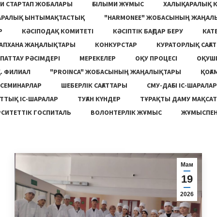
И СТАРТАП ЖОБАЛАРЫ
ҒЫЛЫМИ ЖҰМЫС
ХАЛЫҚАРАЛЫҚ 
АРАЛЫҚ ЫНТЫМАҚТАСТЫҚ
"HARMONEE" ЖОБАСЫНЫҢ ЖАҢАЛ
Р
КӘСІПОДАҚ КОМИТЕТІ
КӘСІПТІК БАҒДАР БЕРУ
КАТ
ТАПХАНА ЖАҢАЛЫҚТАРЫ
КОНКУРСТАР
КУРАТОРЛЫҚ САҒАТ
ПАТТАУ РӘСІМДЕРІ
МЕРЕКЕЛЕР
ОҚУ ПРОЦЕСІ
ОҚУШ
. ФИЛИАЛ
"PROINCA" ЖОБАСЫНЫҢ ЖАҢАЛЫҚТАРЫ
ҚОҒА
СЕМИНАРЛАР
ШЕБЕРЛІК САҒАТТАРЫ
СМУ-ДАҒЫ ІС-ШАРАЛАР
ТТЫҚ ІС-ШАРАЛАР
ТУҒАН КҮНДЕР
ТҰРАҚТЫ ДАМУ МАҚСА
СИТЕТТІК ГОСПИТАЛЬ
ВОЛОНТЕРЛІК ЖҰМЫС
ЖҰМЫСПЕН
Мам
19
2026