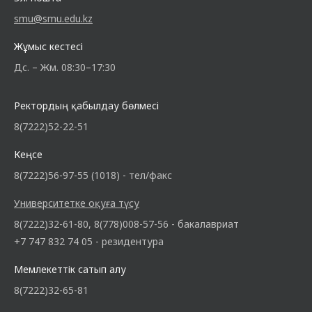
smu@smu.edu.kz
Жұмыс кестесі
Дс. – Жм. 08:30–17:30
Ректордың қабылдау бөлмесі
8(7222)52-22-51
Кеңсе
8(7222)56-97-55 (1018) - тел/факс
Университетке оқуға түсу
8(7222)32-61-80, 8(778)008-57-56 - бакалавриат
+7 747 832 74 05 - резидентура
Мемлекеттік сатып алу
8(7222)32-65-81