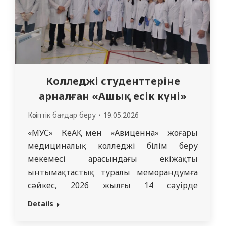
Колледжі студенттеріне
арналған «Ашық есік күні»
Кәсіптік бағдар беру
19.05.2026
«МУС» КеАҚ мен «Авиценна» жоғары
медициналық колледжі білім беру
мекемесі арасындағы екіжақты
ынтымақтастық туралы меморандумға
сәйкес, 2026 жылғы 14 сәуірде
морфологиялық корпус пен Оқу-
Details
клиникалық орталықта колледж
студенттеріне арналған «Ашық есік күні»