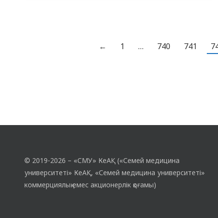
көмек көрсету саласында қызмет ететін
мамандарға арналды және
«Амбулаторлық жағдайда ауруханадан
тыс пневмонияны диагностикалау мен
←
1
…
740
741
7
емдеудің ерекшеліктері. Жүктілік және
пневмония» тақырыбына арналды.
Семинарды ұйымдастыруға ».
Семинарды…
© 2019-2026 – «СМУ» КеАҚ («Семей медицина
университеті» КеАҚ, «Семей медицина университеті»
коммерциялық емес акционерлік қоғамы)