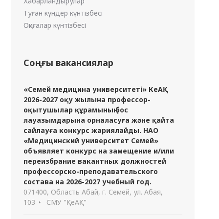
Хабарландырулар
Туған күндер күнтізбесі
Оқиғалар күнтізбесі
Соңғы вакансиялар
«Семей медицина университеті» КеАҚ
2026-2027 оқу жылына профессор-
оқытушылар құрамының бос
лауазымдарына орналасуға және қайта
сайлауға конкурс жариялайды. НАО
«Медицинский университет Семей»
объявляет конкурс на замещение и/или
переизбрание вакантных должностей
ин атындағы микробиология кафедрасы №1 студенттер 
профессорско-преподавательского
состава на 2026-2027 учебный год.
071400, Область Абай, г. Семей, ул. Абая,
103
СМУ "ҚеАҚ"
ытып, талқылауға белсенді қатысты. Дәріс соңында а