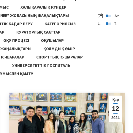
ҰМЫС
ХАЛЫҚАРАЛЫҚ КҮНДЕР
ONEE" ЖОБАСЫНЫҢ ЖАҢАЛЫҚТАРЫ
ПТІК БАҒДАР БЕРУ
КАТЕГОРИЯСЫЗ
АР
КУРАТОРЛЫҚ САҒАТТАР
ОҚУ ПРОЦЕСІ
ОҚУШЫЛАР
Ң ЖАҢАЛЫҚТАРЫ
ҚОҒАМДЫҚ ӨМІР
 ІС-ШАРАЛАР
СПОРТТЫҚ ІС-ШАРАЛАР
Ы
УНИВЕРСИТЕТТІК ГОСПИТАЛЬ
ҰМЫСПЕН ҚАМТУ
Қар
12
2024