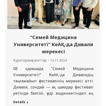
“Семей Медицина
Университеті” КеАҚ-да Дивали
мерекесі
Кураторлық сағаттар
12.11.2024
08 қарашада “Семей Медицина
Университеті” КеАҚ-да Дивалидің
таңғажайып фестивалінің мерекесі өтті.
ер үйінде 9 қараша 2024 жылғы профессор М.М. Уразал
Дивали, сондай — ақ шамдар фестивалі
ретінде белгілі, үнді мәдениетіндегі ең
нтернет–
маңызды мерекелердің бірі, ол
 өткізді. Студенттер осы тақырыпқа қызығушылық тан
Details
жарықтың қараңғылықты жеңуін,