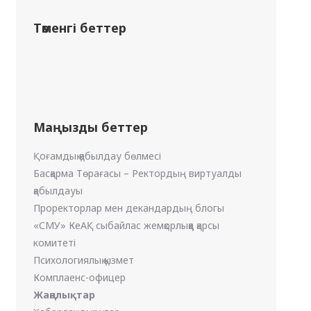
Төменгі беттер
Маңызды беттер
Қоғамдық қабылдау бөлмесі
Басқарма Төрағасы – Ректордың виртуалды
қабылдауы
Проректорлар мен декандардың блогы
«СМУ» КеАҚ сыбайлас жемқорлыққа қарсы
комитеті
Психологиялық қызмет
Комплаенс-офицер
Жаңалықтар