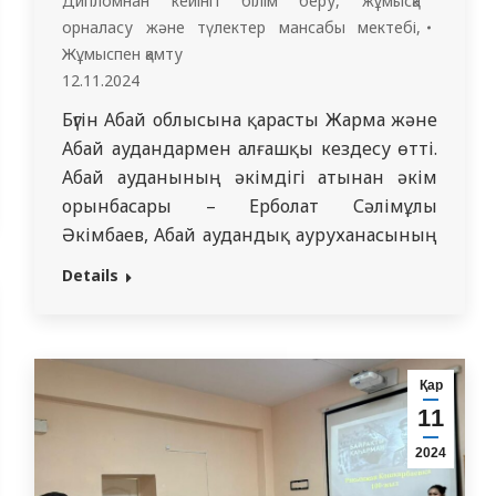
Дипломнан кейінгі білім беру, жұмысқа
орналасу жəне түлектер мансабы мектебі
,
Жұмыспен қамту
12.11.2024
Бүгін Абай облысына қарасты Жарма және
Абай аудандармен алғашқы кездесу өтті.
Абай ауданының әкімдігі атынан әкім
орынбасары – Ерболат Сәлімұлы
Әкімбаев, Абай аудандық ауруханасының
бас дәрігері – Бақытжан Ережепбайұлы
Details
Қалбабаев, Жарма ауданының әкімдігі
атынан әкім орынбасары – Райым
Жолдаспекұлы Нұрғалиев Жарма
аудандық ауруханасының бас дәрігері –
Қар
Ерік Мақсұтұлы Исабеков және Шар
11
қалалық ауруханасының бас дәрігері…
2024