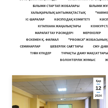
ҒЫЛЫМИ СТАРТАП ЖОБАЛАРЫ
ҒЫЛЫМИ Ж
ХАЛЫҚАРАЛЫҚ ЫНТЫМАҚТАСТЫҚ
"HARM
ІС-ШАРАЛАР
КӘСІПОДАҚ КОМИТЕТІ
КӘСІ
КІТАПХАНА ЖАҢАЛЫҚТАРЫ
КОНКУРСТ
МАРАПАТТАУ РӘСІМДЕРІ
МЕРЕКЕЛЕР
ӨСКЕМЕН Қ. ФИЛИАЛ
"PROINCA" ЖОБАСЫНЫ
СЕМИНАРЛАР
ШЕБЕРЛІК САҒАТТАРЫ
СМУ-ДАҒЫ
ТУҒАН КҮНДЕР
ТҰРАҚТЫ ДАМУ МАҚСАТТАР
ВОЛОНТЕРЛІК ЖҰМЫС
Ж
Қар
12
2024