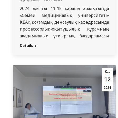
2024 жылғы 11-15 қараша аралығында
«Семей медициналық университеті»
КЕАҚ қоғамдық денсаулық кафедрасында
профессорлық-оқытушылық құрамның
академиялық ұтқырлық бағдарламасы
шеңберінде PhD, «Астана медициналық
Details
университеті» КЕАҚ қоғамдық денсаулық
және менеджмент кафедрасының
доценті Марғұлан Уалханұлы Уажанов
болды. Өз сапары аясында Марғұлан
Қар
Уалханұлы «Қоғамдық денсаулық сақтау»
12
мамандығы бойынша 4-курс
2024
студенттеріне дәріс оқыды, сондай-ақ
жеделдетілген оқыту нысанындағы
мейіргерлік істің 3-курс студенттері…