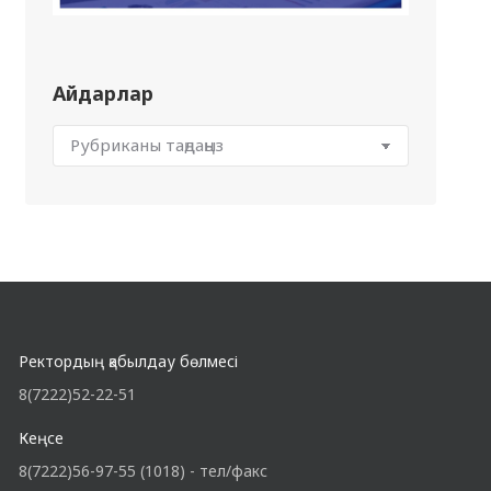
Айдарлар
Ректордың қабылдау бөлмесі
8(7222)52-22-51
Кеңсе
8(7222)56-97-55 (1018) - тел/факс