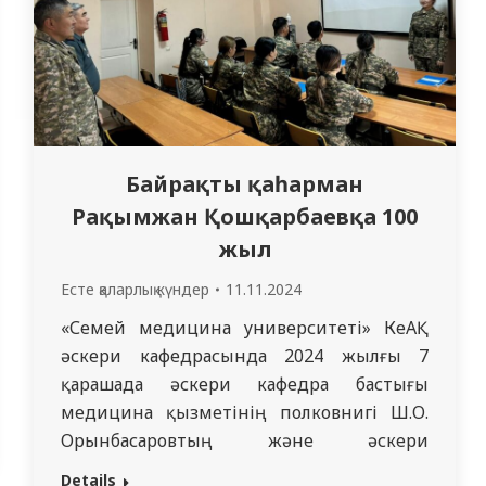
Байрақты қаһарман
Рақымжан Қошқарбаевқа 100
жыл
Есте қаларлық күндер
11.11.2024
«Семей медицина университеті» КеАҚ
әскери кафедрасында 2024 жылғы 7
қарашада әскери кафедра бастығы
медицина қызметінің полковнигі Ш.О.
Орынбасаровтың және әскери
кафедраның аға оқытушысы запастағы
Details