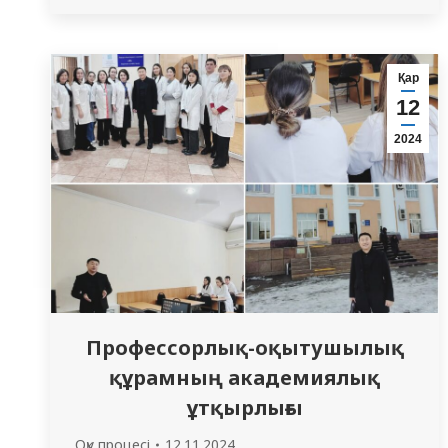
шара қызықты, қажетті және уақтылы өтті.
Қар
12
2024
Профессорлық-оқытушылық
құрамның академиялық
ұтқырлығы
Оқу процесі
12.11.2024