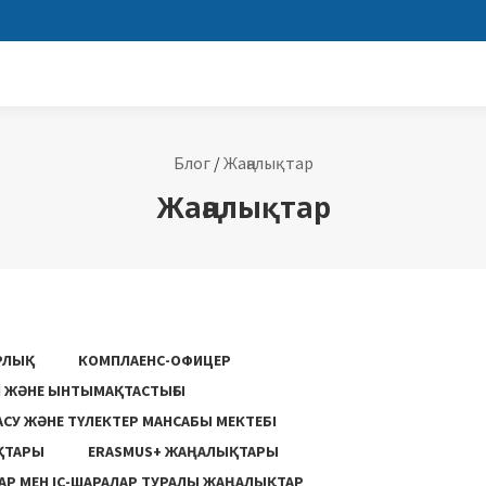
Блог
/
Жаңалықтар
Жаңалықтар
РЛЫҚ
КОМПЛАЕНС-ОФИЦЕР
ГІ ЖӘНЕ ЫНТЫМАҚТАСТЫҒЫ
АСУ ЖƏНЕ ТҮЛЕКТЕР МАНСАБЫ МЕКТЕБІ
ҚТАРЫ
ERASMUS+ ЖАҢАЛЫҚТАРЫ
Р МЕН ІС-ШАРАЛАР ТУРАЛЫ ЖАҢАЛЫҚТАР