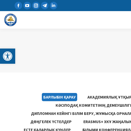
Open toolbar
БАРЛЫҒЫН ҚАРАУ
АКАДЕМИЯЛЫҚ ҰТҚЫ
КӘСІПОДАҚ КОМИТЕТІНІҢ ДЕМЕУШІЛІ
ДИПЛОМНАН КЕЙІНГІ БІЛІМ БЕРУ, ЖҰМЫСҚА ОРНАЛ
ДӨҢГЕЛЕК ҮСТЕЛДЕР
ERASMUS+ ХКҰ ЖАҢАЛЫ
ЕСТЕ ҚАЛАРЛЫҚ КҮНДЕР
ҒЫЛЫМИ КОНФЕРЕНЦИЯЛА