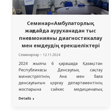
Семинар«Амбулаторлық
жағдайда ауруханадан тыс
пневмонияны диагностикалау
мен емдеудің ерекшеліктері
Семинарлар
12.11.2024
2024 жылғы 6 қарашада Қазақстан
Республикасы Денсаулық сақтау
министрлігінің Ана мен бала
денсаулығын қорғау департаментінің
жоспарына сәйкес медициналық
қызметкерлерге арналған семинар өтті.
Details
Семинар амбулаторлық және
стационарлық деңгейде медициналық