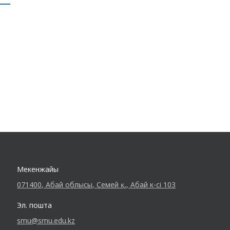
Мекенжайы
071400, Абай облысы, Семей қ., Абай к-сі 103
Эл. пошта
smu@smu.edu.kz