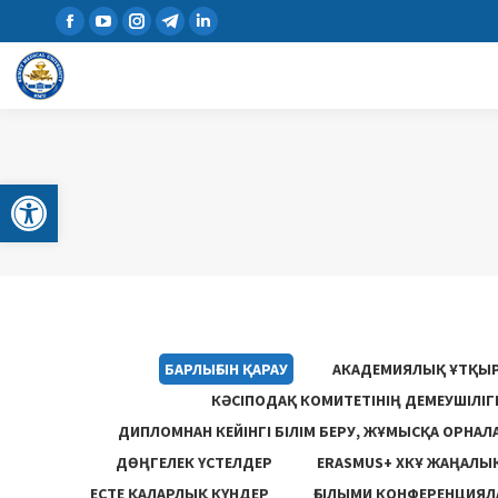
Open toolbar
БАРЛЫҒЫН ҚАРАУ
АКАДЕМИЯЛЫҚ ҰТҚЫ
КӘСІПОДАҚ КОМИТЕТІНІҢ ДЕМЕУШІЛІ
ДИПЛОМНАН КЕЙІНГІ БІЛІМ БЕРУ, ЖҰМЫСҚА ОРНАЛ
ДӨҢГЕЛЕК ҮСТЕЛДЕР
ERASMUS+ ХКҰ ЖАҢАЛЫ
ЕСТЕ ҚАЛАРЛЫҚ КҮНДЕР
ҒЫЛЫМИ КОНФЕРЕНЦИЯЛА