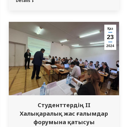
Details
Қаз
еріне
23
2024
лЖолдауы
қоғамдықоптимизм”деп
қымына
аматтардың
Студенттердің II
ебағытталғаннегізгі
Халықаралық жас ғалымдар
форумына қатысуы