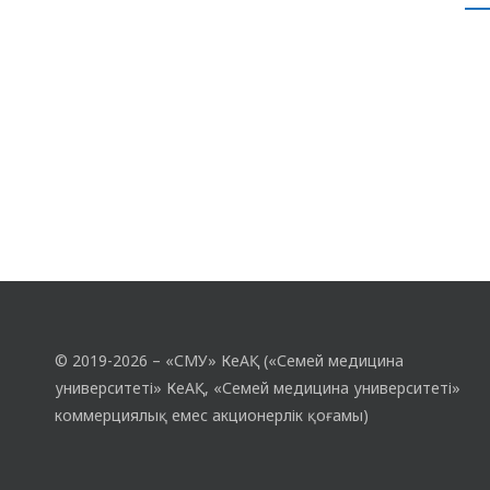
болашағы үшін маңызды аспектілерге
назар аударды — бұл салық режимдерін
оңтайландыру, Қазақстан экономикасына
инвесторларды тарту, энергетикалық…
© 2019-2026 – «СМУ» КеАҚ («Семей медицина
университеті» КеАҚ, «Семей медицина университеті»
коммерциялық емес акционерлік қоғамы)