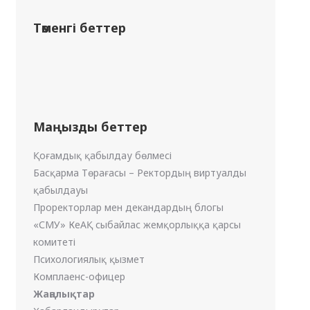
Төменгі беттер
Маңызды беттер
Қоғамдық қабылдау бөлмесі
Басқарма Төрағасы – Ректордың виртуалды
қабылдауы
Проректорлар мен декандардың блогы
«СМУ» КеАҚ сыбайлас жемқорлыққа қарсы
комитеті
Психологиялық қызмет
Комплаенс-офицер
Жаңалықтар