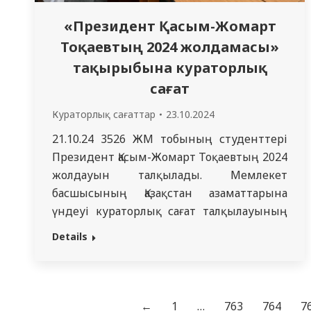
бұлай
«Президент Қасым-Жомарт
аталмады,өйткенібастыназарелдегітұрақтыэ
Тоқаевтың 2024 жолдамасы»
аударылды.
тақырыбына кураторлық
Президенттіңжолдауыбойыншаоқытушыларды
сағат
алдағыреформаларғаөздерініңкелісімдеріме
тұрған үлкенжауапкершілікті түсіне
Кураторлық сағаттар
23.10.2024
отырып,студенттерортақіскеүлес қосу
21.10.24 3526 ЖМ тобының студенттері
үшін барыншакүш салуға дайын
Президент Қасым-Жомарт Тоқаевтың 2024
екендіктерін білдірді. Жалпы білім
жолдауын талқылады. Мемлекет
беретін пәндер кафедрасы
басшысының Қазақстан азаматтарына
үндеуі кураторлық сағат талқылауының
басты тақырыбы болды. Студенттер
Details
жолдаудың толық ақпаратымен
танысып, еліміздің болашағы туралы өз
ұстанымын білдіре алды. Оқушылар
өздерінің азаматтық және кәсіби
←
1
…
763
764
7