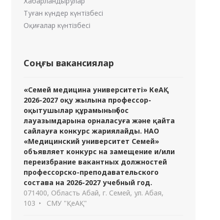
Хабарландырулар
Туған күндер күнтізбесі
Оқиғалар күнтізбесі
Соңғы вакансиялар
«Семей медицина университеті» КеАҚ
2026-2027 оқу жылына профессор-
оқытушылар құрамының бос
лауазымдарына орналасуға және қайта
сайлауға конкурс жариялайды. НАО
«Медицинский университет Семей»
объявляет конкурс на замещение и/или
переизбрание вакантных должностей
профессорско-преподавательского
состава на 2026-2027 учебный год.
071400, Область Абай, г. Семей, ул. Абая,
103
СМУ "ҚеАҚ"