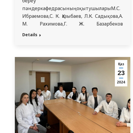
береу
пәндеркафедрасыныңоқытушыларыМ.С.
Ибраемова,С. К. Қазыбаев, Л.К. Садықова,А.
М. Рахимова,Г. Ж. Базарбеков
барлықмамандықтардың1және2курсстудентт
Details
ҚРПрезиденті Қ. К.
ТоқаевтыңЖолдауынтүсіндіру
мақсатындадәрістерөткізді.Президенттіңбұ
“Әділетті
Қаз
Қазақстан:Заңментәртіп,экономикалықөсім,
23
аталады, мұндаәлеуметтік-
2024
экономикалықжәнесаясимәселелердіңкеңау
баса назар
аударылады.Өзбаяндамасындаоқытушылараз
әл-
ауқатынжақсартужөніндегіміндеттердішешуг
іс-шараларды атап
өтті.Жаңабағдарламалыққұжаткездейсоқ