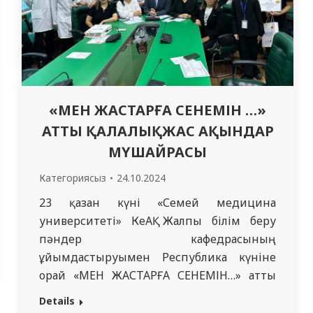
«МЕН ЖАСТАРҒА СЕНЕМІН …»
АТТЫ ҚАЛАЛЫҚЖАС АҚЫНДАР
МҮШАЙРАСЫ
Категориясыз
24.10.2024
23 қазан күні «Семей медицина
университеті» КеАҚ Жалпы білім беру
пәндер кафедрасының
ұйымдастыруымен Республика күніне
орай «МЕН ЖАСТАРҒА СЕНЕМІН…» атты
қаламыздың медициналық оқу
Details
орындары арасындағықалалықф жас