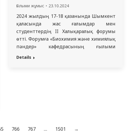
Ғылыми жұмыс
23.10.2024
кономикалықөсуге
2024 жылдың 17-18 қазанында Шымкент
қаласында жас ғалымдар мен
ңбаяндамасынтыңдағаннанкейінстуденттерталқылау
студенттердің II Халықаралық форумы
нқолдауларынбілдірді.Олардыңалдында
өтті. Форумға «Биохимия және химиялық
пәндер» кафедрасының ғылыми
үйірмесінің студенттері, «Емдеу ісі»
Details
мамандығының 1 және 2 курс
студенттері Азанов Феликс, Калиев
Сернад, Юн Анастасия (ғылыми жетекшісі
Олжаева Р.Р.,доцент) белсенді қатысты.
Студенттер әртүрлі секциялар бойынша
баяндама жасады: «Медицинадағы
инновациялар: теориядан практикаға»
атты секцияда…
65
766
767
…
1501
→