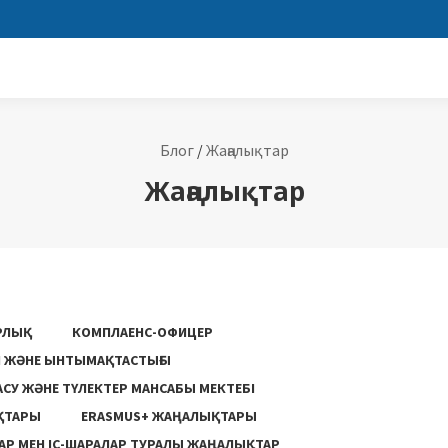
Блог
/
Жаңалықтар
Жаңалықтар
РЛЫҚ
КОМПЛАЕНС-ОФИЦЕР
ГІ ЖӘНЕ ЫНТЫМАҚТАСТЫҒЫ
АСУ ЖƏНЕ ТҮЛЕКТЕР МАНСАБЫ МЕКТЕБІ
ҚТАРЫ
ERASMUS+ ЖАҢАЛЫҚТАРЫ
Р МЕН ІС-ШАРАЛАР ТУРАЛЫ ЖАҢАЛЫҚТАР