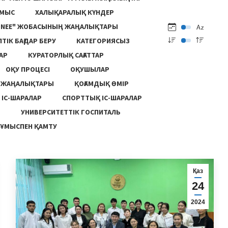
ҰМЫС
ХАЛЫҚАРАЛЫҚ КҮНДЕР
ONEE" ЖОБАСЫНЫҢ ЖАҢАЛЫҚТАРЫ
ПТІК БАҒДАР БЕРУ
КАТЕГОРИЯСЫЗ
АР
КУРАТОРЛЫҚ САҒАТТАР
ОҚУ ПРОЦЕСІ
ОҚУШЫЛАР
Ң ЖАҢАЛЫҚТАРЫ
ҚОҒАМДЫҚ ӨМІР
 ІС-ШАРАЛАР
СПОРТТЫҚ ІС-ШАРАЛАР
Ы
УНИВЕРСИТЕТТІК ГОСПИТАЛЬ
ҰМЫСПЕН ҚАМТУ
Қаз
24
2024