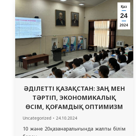
еңсердік. Азаттық алғаннан бері жеткен
Қаз
жетістіктеріміз кеуде керіп мақтан етуге
24
лайық! Баршаларыңызды шын жүректен
2024
Республика күнімен…
ӘДІЛЕТТІ ҚАЗАҚСТАН: ЗАҢ МЕН
ТӘРТІП, ЭКОНОМИКАЛЫҚ
ӨСІМ, ҚОҒАМДЫҚ ОПТИМИЗМ
Uncategorized
24.10.2024
10 және 20қазанаралығында жалпы білім