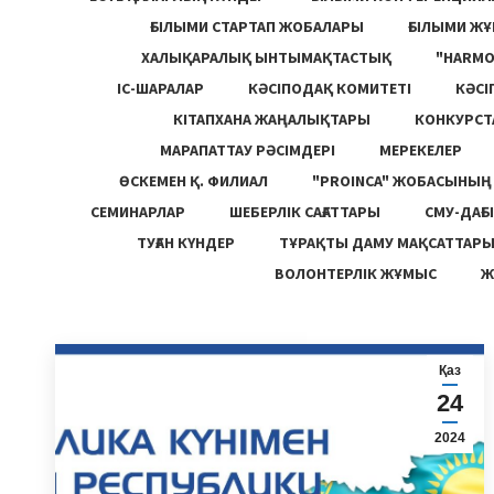
ҒЫЛЫМИ СТАРТАП ЖОБАЛАРЫ
ҒЫЛЫМИ Ж
ХАЛЫҚАРАЛЫҚ ЫНТЫМАҚТАСТЫҚ
"HARM
ІС-ШАРАЛАР
КӘСІПОДАҚ КОМИТЕТІ
КӘСІ
КІТАПХАНА ЖАҢАЛЫҚТАРЫ
КОНКУРСТ
МАРАПАТТАУ РӘСІМДЕРІ
МЕРЕКЕЛЕР
ӨСКЕМЕН Қ. ФИЛИАЛ
"PROINCA" ЖОБАСЫНЫ
СЕМИНАРЛАР
ШЕБЕРЛІК САҒАТТАРЫ
СМУ-ДАҒЫ
ТУҒАН КҮНДЕР
ТҰРАҚТЫ ДАМУ МАҚСАТТАР
ВОЛОНТЕРЛІК ЖҰМЫС
Ж
Қаз
24
2024