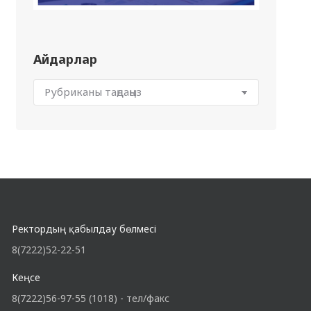
Айдарлар
Ректордың қабылдау бөлмесі
8(7222)52-22-51
Кеңсе
8(7222)56-97-55 (1018) - тел/факс