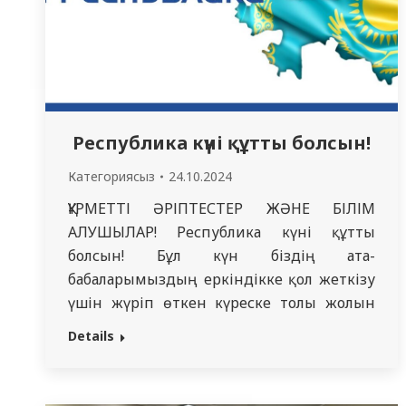
Республика күні құтты болсын!
Категориясыз
24.10.2024
ҚҰРМЕТТІ ӘРІПТЕСТЕР ЖӘНЕ БІЛІМ
АЛУШЫЛАР! Республика күні құтты
болсын! Бұл күн біздің ата-
бабаларымыздың еркіндікке қол жеткізу
үшін жүріп өткен күреске толы жолын
еске алатын күн. Еліміз өзінің тарихында
Details
көптеген қиындықтарды жеңіп биік
белестерді бағындырды. Ынтымақ пен
бірліктің арқасында ауыртпашылықты