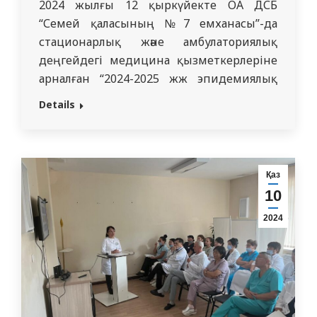
2024 жылғы 12 қыркүйекте ОА ДСБ
“Семей қаласының №7 емханасы”-да
стационарлық және амбулаториялық
деңгейдегі медицина қызметкерлеріне
арналған “2024-2025 жж эпидемиялық
маусымына тұмауға, ЖРВИ-ға және
Details
коронавирустық инфекцияға (COVID-19)
қарсы санитариялық-эпидемияға қарсы
және профилактикалық іс-шараларды
ұйымдастыру және өткізу, АПВ-ға қарсы
Қаз
вакцинация”тақырыбында семинар өтті.
10
Семинар ҚР ДСМ СЭБ комитеті Абай
2024
облысының СЭБ департаменті СЭБ
басқармасының ұйымдастыруымен,
КЕАҚ СМУ…