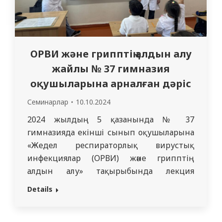
ОРВИ және грипптің алдын алу
жайлы № 37 гимназия
оқушыларына арналған дәріс
Семинарлар
10.10.2024
2024 жылдың 5 қазанында № 37
гимназияда екінші сынып оқушыларына
«Жедел респираторлық вирустық
инфекциялар (ОРВИ) және грипптің
алдын алу» тақырыбында лекция
өткізілді. Бұл тақырыпты таңдау
Details
кездейсоқ емес: жылдың осы кезеңінде
аурушаңдықтың қаупі артады,