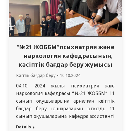
“№21 ЖОББМ”психиатрия және
наркология кафедрасының
кәсіптік бағдар беру жұмысы
Кәсіптік бағдар беру
10.10.2024
04.10. 2024 жылы психиатрия және
наркология кафедрасы “№21 ЖОББМ” 11
сынып оқушыларына арналған кәсіптік
бағдар беру іс-шараларын өткізді. 11
сынып оқушыларына: кафедра ассистенті
А.А. Алмагамбетова, кафедра доценті Н.Н.
Details