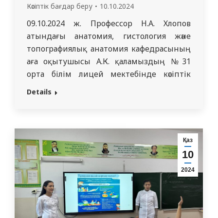
Кәсіптік бағдар беру
10.10.2024
09.10.2024 ж. Профессор Н.А. Хлопов
атындағы анатомия, гистология және
топографиялық анатомия кафедрасының
аға оқытушысы А.К. қаламыздың №31
орта білім лицей мектебінде кәсіптік
бағдарлау жұмысын өткізіп қайтты. Осы
Details
лицейдің 11-сынып оқушылары
медицина саласына деген
қызығушылықтары бар екендерін айтып
берілген ақпараттармен мұқият танысты.
Қаз
Кездесу еркін тұрғыда сұрақ жауап
10
ретінде өтіп, көкейлеріндегі сауалдарға
2024
толық жауап алды. Кездесу соңында…