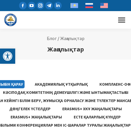
Блог
/
Жаңалықтар
Open toolbar
Жаңалықтар
ЫҒЫН ҚАРАУ
АКАДЕМИЯЛЫҚ ҰТҚЫРЛЫҚ
КОМПЛАЕНС-ОФ
КӘСІПОДАҚ КОМИТЕТІНІҢ ДЕМЕУШІЛІГІ ЖӘНЕ ЫНТЫМАҚТАСТЫҒЫ
 КЕЙІНГІ БІЛІМ БЕРУ, ЖҰМЫСҚА ОРНАЛАСУ ЖƏНЕ ТҮЛЕКТЕР МАНСА
ДӨҢГЕЛЕК ҮСТЕЛДЕР
ERASMUS+ ХКҰ ЖАҢАЛЫҚТАРЫ
ERASMUS+ ЖАҢАЛЫҚТАРЫ
ЕСТЕ ҚАЛАРЛЫҚ КҮНДЕР
ҒЫЛЫМИ КОНФЕРЕНЦИЯЛАР МЕН ІС-ШАРАЛАР ТУРАЛЫ ЖАҢАЛЫҚТАР