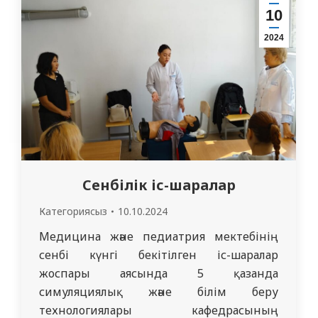
орталығының базасында, балалар
10
жұқпалы аурулары кафедрасында
2024
“Балалардағы тұмау және ЖРВИ. Маймыл
шешегі” семинары өтті. Семинардың
тыңдаушылары…
Сенбілік іс-шаралар
Категориясыз
10.10.2024
Медицина және педиатрия мектебінің
сенбі күнгі бекітілген іс-шаралар
жоспары аясында 5 қазанда
симуляциялық және білім беру
технологиялары кафедрасының