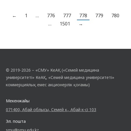
сондықтан балаларды профилактиканың
дұрыс әдістеріне үйрету маңызды. ОРВИ
мен грипп — жыл бойы пайда болатын
←
1
…
776
777
778
779
780
аурулар, бірақ күзгі-қысқы кезеңде
…
1501
→
аурушаңдық әсіресе жоғары…
© 2019-2026 – «СМУ» КеАҚ («Семей медицина
университеті» КеАҚ, «Семей медицина университеті»
коммерциялық емес акционерлік қоғамы)
Мекенжайы
071400, Абай облысы, Семей қ., Абай к-сі 103
Эл. пошта
smu@smu.edu.kz