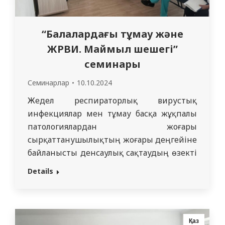
“Балалардағы тұмау және
ЖРВИ. Маймыл шешегі”
семинары
Семинарлар
10.10.2024
Жедел респираторлық вирустық
инфекциялар мен тұмау басқа жұқпалы
патологиялардан жоғары
сырқаттанушылықтың жоғары деңгейіне
байланысты денсаулық сақтаудың өзекті
мәселесі болып табылады. Іс жүзінде әр
Details
адам жыл сайын аурудың асқыну қаупіне
ұшырап, ЖРВИ немесе тұмау
эпизодтарын бастан кешіреді. 11.09.2024
Облыстық фтизиопульмонология
Қаз