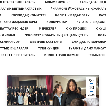
И СТАРТАП ЖОБАЛАРЫ
ҒЫЛЫМИ ЖҰМЫС
ХАЛЫҚАРАЛЫҚ 
АРАЛЫҚ ЫНТЫМАҚТАСТЫҚ
"HARMONEE" ЖОБАСЫНЫҢ ЖАҢАЛ
Р
КӘСІПОДАҚ КОМИТЕТІ
КӘСІПТІК БАҒДАР БЕРУ
КАТ
ТАПХАНА ЖАҢАЛЫҚТАРЫ
КОНКУРСТАР
КУРАТОРЛЫҚ САҒАТ
ПАТТАУ РӘСІМДЕРІ
МЕРЕКЕЛЕР
ОҚУ ПРОЦЕСІ
ОҚУШ
. ФИЛИАЛ
"PROINCA" ЖОБАСЫНЫҢ ЖАҢАЛЫҚТАРЫ
ҚОҒА
СЕМИНАРЛАР
ШЕБЕРЛІК САҒАТТАРЫ
СМУ-ДАҒЫ ІС-ШАРАЛАР
ТТЫҚ ІС-ШАРАЛАР
ТУҒАН КҮНДЕР
ТҰРАҚТЫ ДАМУ МАҚСА
СИТЕТТІК ГОСПИТАЛЬ
ВОЛОНТЕРЛІК ЖҰМЫС
ЖҰМЫСПЕН
Қаз
10
2024