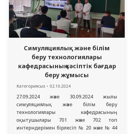
Симуляциялық және білім
беру технологиялары
кафедрасының кәсіптік бағдар
беру жұмысы
Категориясыз
02.10.2024
27.09.2024 және 30.09.2024 жылы
симуляциялық және білім беру
технологиялары кафедрасының
оқытушылары 701 және 702 топ
интерндерімен бірлесіп № 20 және № 44