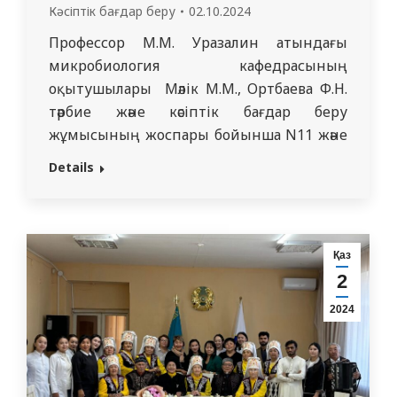
Кәсіптік бағдар беру
02.10.2024
Профессор М.М. Уразалин атындағы
микробиология кафедрасының
оқытушылары Мәлік М.М., Ортбаева Ф.Н.
тәрбие және кәсіптік бағдар беру
жұмысының жоспары бойынша N11 және
N42 жалпы білім беретін орта
Details
мектептерде болды. 2024 жылдың 27 ​​
қыркүйегінде осы мектептердің 10 және
11 сынып оқушыларымен кездесу
ұйымдастырылып, онда оқушылар біздің
Қаз
СМУ КеАҚ-пен жақынырақ танысты.
2
Студенттер қандай мамандықтар
2024
бойынша білім алып жатқаны…