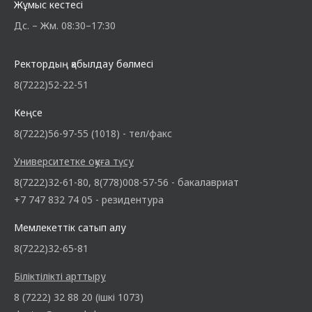
Жұмыс кестесі
Дс. – Жм. 08:30–17:30
Ректордың қабылдау бөлмесі
8(7222)52-22-51
Кеңсе
8(7222)56-97-55 (1018) - тел/факс
Университетке оқуға түсу
8(7222)32-61-80, 8(778)008-57-56 - бакалавриат
+7 747 832 74 05 - резидентура
Мемлекеттік сатып алу
8(7222)32-65-81
Біліктілікті арттыру
8 (7222) 32 88 20 (ішкі 1073)