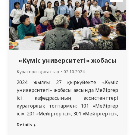
әдістемелік, тәрбие, клиникалық, ғылыми-
зерттеу жұмыстары бойынша жұмыс
тәжірибесімен бөліседі. Бірінші отырыста
оқу бөлімінің…
«Күміс университеті» жобасы
Кураторлық сағаттар
02.10.2024
2024 жылғы 27 қыркүйекте «Күміс
университеті» жобасы аясында Мейіргер
ісі кафедрасының ассистенттері
кураторлық топтармен: 101 «Мейіргер
ісі», 201 «Мейіргер ісі», 301 «Мейіргер ісі»,
қауымдастырылған профессор, мейіргер
Details
ісі кафедрасының меңгерушісі Ж. М.