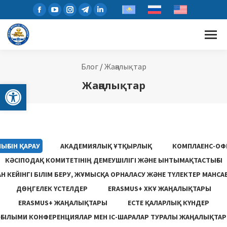
Блог
/
Жаңалықтар
Open toolbar
Жаңалықтар
ЫҒЫН ҚАРАУ
АКАДЕМИЯЛЫҚ ҰТҚЫРЛЫҚ
КОМПЛАЕНС-ОФ
КӘСІПОДАҚ КОМИТЕТІНІҢ ДЕМЕУШІЛІГІ ЖӘНЕ ЫНТЫМАҚТАСТЫҒЫ
 КЕЙІНГІ БІЛІМ БЕРУ, ЖҰМЫСҚА ОРНАЛАСУ ЖƏНЕ ТҮЛЕКТЕР МАНСА
ДӨҢГЕЛЕК ҮСТЕЛДЕР
ERASMUS+ ХКҰ ЖАҢАЛЫҚТАРЫ
ERASMUS+ ЖАҢАЛЫҚТАРЫ
ЕСТЕ ҚАЛАРЛЫҚ КҮНДЕР
ҒЫЛЫМИ КОНФЕРЕНЦИЯЛАР МЕН ІС-ШАРАЛАР ТУРАЛЫ ЖАҢАЛЫҚТАР