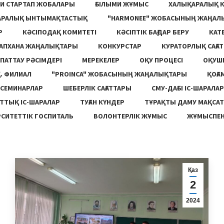
И СТАРТАП ЖОБАЛАРЫ
ҒЫЛЫМИ ЖҰМЫС
ХАЛЫҚАРАЛЫҚ 
АРАЛЫҚ ЫНТЫМАҚТАСТЫҚ
"HARMONEE" ЖОБАСЫНЫҢ ЖАҢАЛ
Р
КӘСІПОДАҚ КОМИТЕТІ
КӘСІПТІК БАҒДАР БЕРУ
КАТ
ТАПХАНА ЖАҢАЛЫҚТАРЫ
КОНКУРСТАР
КУРАТОРЛЫҚ САҒАТ
ПАТТАУ РӘСІМДЕРІ
МЕРЕКЕЛЕР
ОҚУ ПРОЦЕСІ
ОҚУШ
. ФИЛИАЛ
"PROINCA" ЖОБАСЫНЫҢ ЖАҢАЛЫҚТАРЫ
ҚОҒА
СЕМИНАРЛАР
ШЕБЕРЛІК САҒАТТАРЫ
СМУ-ДАҒЫ ІС-ШАРАЛАР
ТТЫҚ ІС-ШАРАЛАР
ТУҒАН КҮНДЕР
ТҰРАҚТЫ ДАМУ МАҚСА
СИТЕТТІК ГОСПИТАЛЬ
ВОЛОНТЕРЛІК ЖҰМЫС
ЖҰМЫСПЕН
Қаз
2
2024