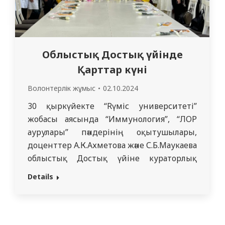
Облыстық Достық үйінде
Қарттар күні
Волонтерлік жұмыс
02.10.2024
30 қыркүйекте “Rүміс университеті”
жобасы аясында “Иммунология”, “ЛОР
аурулары” пәндерінің оқытушылары,
доценттер А.К.Ахметова және С.Б.Маукаева
облыстық Достық үйіне кураторлық
топтармен барып, “Айша Бибі” мәдени
Details
орталығының өкілдерімен кездесті.
Орталық мүшелері мәдени мұраның
маңызды бөлігі ретінде ұлттық
қолданбалы шығармашылықты