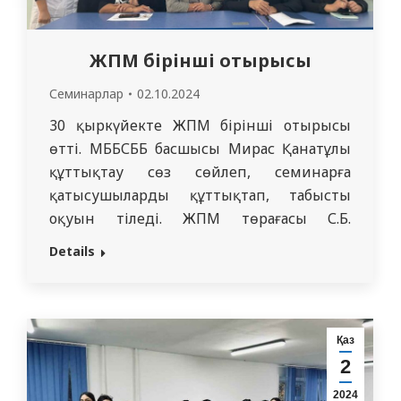
ЖПМ бірінші отырысы
Семинарлар
02.10.2024
30 қыркүйекте ЖПМ бірінші отырысы
өтті. МББСББ басшысы Мирас Қанатұлы
құттықтау сөз сөйлеп, семинарға
қатысушыларды құттықтап, табысты
оқуын тіледі. ЖПМ төрағасы С.Б.
Маукаева тыңдаушыларды ЖПМ
Details
жұмысының жоспары мен
ұйымдастырушылық сәттерімен
таныстырды. Ағымдағы жылы
университеттің құрылымдық
Қаз
бөлімшелерінің жұмысы туралы дәрістер
2
ұсынылады, тәжірибелі оқытушылар оқу-
2024