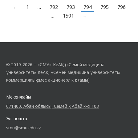
жандандырады. Орталыққа бару 1
←
1
…
792
793
794
795
796
қазанда өтетін Қарттар күніне
…
1501
→
орайластырылды. Оқытушылар мен
студенттер орталық мүшелерін
құттықтап, осы күн туралы…
© 2019-2026 – «СМУ» КеАҚ («Семей медицина
университеті» КеАҚ, «Семей медицина университеті»
коммерциялық емес акционерлік қоғамы)
Мекенжайы
071400, Абай облысы, Семей қ., Абай к-сі 103
Эл. пошта
smu@smu.edu.kz