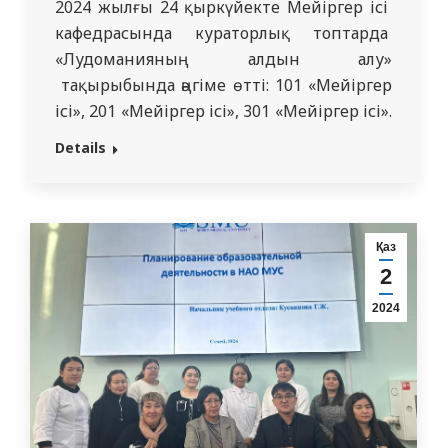
2024 жылғы 24 қыркүйекте Мейіргер ісі
кафедрасында кураторлық топтарда
«Лудоманияның алдын алу»
тақырыбында әңгіме өтті: 101 «Мейіргер
ісі», 201 «Мейіргер ісі», 301 «Мейіргер ісі».
Лудомания-бұл субъектінің өмірінде
Details
үстемдік ететін және адамның өмірі мен
жеке басының, оның физикалық,
психикалық, эмоционалдық және
әлеуметтік денсаулығының барлық
Қаз
салаларына деструктивті әсер ететін,
2
әлеуметтік, кәсіби, материалдық
2024
құндылықтардың төмендеуіне әкелетін
құмар ойындарға…