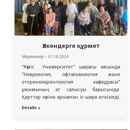
Үлкендерге құрмет
Мерекелер
01.10.2024
“Күміс Университет” шарасы аясында
“Неврология, офтальмология және
оториноларингология кафедрасы”
ұжымының ат салысуы барысында
Қарттар күніне арналған іс-шара өткізілді.
Бұл шара Қарттар үйі тұрғындары
Details
арасында қазақ және орыс тілдерінде
жалпы мұрын, құлақ, тамақ, көз, жүйке
жүйесіне байланысты нейро-сенсорлы