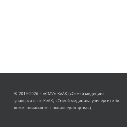
© 2019-2026 – «СМУ» КеАҚ («Семей медицина
университеті» КеАҚ, «Семей медицина университеті»
коммерциялық емес акционерлік қоғамы)