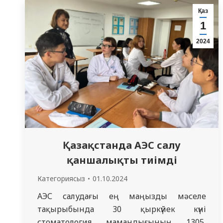
кереңдік жайлы дәріс оқылып, көптеген
Қаз
өте өзекті сұрақтарға жауап берілді.
1
Сұрақ-жауап сұқбаты қызықты да мәнді
2024
өтті. Соңында үй…
Қазақстанда АЭС салу
қаншалықты тиімді
Категориясыз
01.10.2024
АЭС салудағы ең маңызды мәселе
тақырыбында 30 қыркүйек күні
стоматология мамандығының 1305,