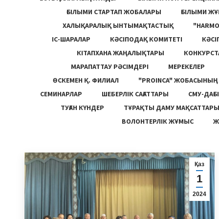
ҒЫЛЫМИ СТАРТАП ЖОБАЛАРЫ
ҒЫЛЫМИ Ж
ХАЛЫҚАРАЛЫҚ ЫНТЫМАҚТАСТЫҚ
"HARM
ІС-ШАРАЛАР
КӘСІПОДАҚ КОМИТЕТІ
КӘСІ
КІТАПХАНА ЖАҢАЛЫҚТАРЫ
КОНКУРСТ
МАРАПАТТАУ РӘСІМДЕРІ
МЕРЕКЕЛЕР
ӨСКЕМЕН Қ. ФИЛИАЛ
"PROINCA" ЖОБАСЫНЫ
СЕМИНАРЛАР
ШЕБЕРЛІК САҒАТТАРЫ
СМУ-ДАҒЫ
ТУҒАН КҮНДЕР
ТҰРАҚТЫ ДАМУ МАҚСАТТАР
ВОЛОНТЕРЛІК ЖҰМЫС
Ж
Қаз
1
2024