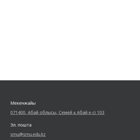
туралы бейнеролик көрсетілді, сонымен
қатар бейнеролик университетіміздің…
Мекенжайы
071400, Абай облысы, Семей қ., Абай к-сі 103
Эл. пошта
smu@smu.edu.kz