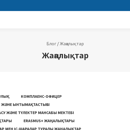
Блог
/
Жаңалықтар
Жаңалықтар
РЛЫҚ
КОМПЛАЕНС-ОФИЦЕР
ГІ ЖӘНЕ ЫНТЫМАҚТАСТЫҒЫ
АСУ ЖƏНЕ ТҮЛЕКТЕР МАНСАБЫ МЕКТЕБІ
ҚТАРЫ
ERASMUS+ ЖАҢАЛЫҚТАРЫ
Р МЕН ІС-ШАРАЛАР ТУРАЛЫ ЖАҢАЛЫҚТАР