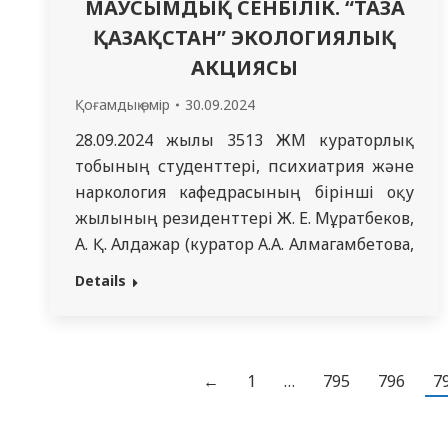
МАУСЫМДЫҚ СЕНБІЛІК. “ТАЗА
ҚАЗАҚСТАН” ЭКОЛОГИЯЛЫҚ
АКЦИЯСЫ
Қоғамдық өмір
30.09.2024
28.09.2024 жылы 3513 ЖМ кураторлық
тобының студенттері, психиатрия және
наркология кафедрасының бірінші оқу
жылының резиденттері Ж. Е. Мұратбеков,
А. Қ. Алдажар (куратор А.А. Алмагамбетова,
академиялық тәлімгер, кафедра доценті
Details
Н.Н. Оспанова) Орталық Азиядағы ең ірі
өзен аралы болып табылатын Бейбітшілік
аралында «Экологиялық акциясы “Таза
Қазақстан “» сенбілігі өткізілді. Мемлекет
←
1
…
795
796
7
Басшысы Қасым-Жомарт Тоқаев 2024
жылғы 2 қыркүйекте…