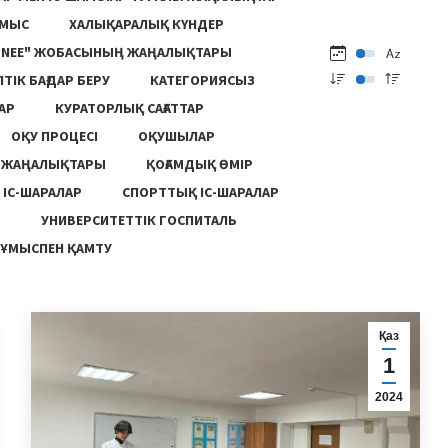
ҰМЫС
ХАЛЫҚАРАЛЫҚ КҮНДЕР
ONEE" ЖОБАСЫНЫҢ ЖАҢАЛЫҚТАРЫ
ПТІК БАҒДАР БЕРУ
КАТЕГОРИЯСЫЗ
АР
КУРАТОРЛЫҚ САҒАТТАР
ОҚУ ПРОЦЕСІ
ОҚУШЫЛАР
Ң ЖАҢАЛЫҚТАРЫ
ҚОҒАМДЫҚ ӨМІР
 ІС-ШАРАЛАР
СПОРТТЫҚ ІС-ШАРАЛАР
Ы
УНИВЕРСИТЕТТІК ГОСПИТАЛЬ
ҰМЫСПЕН ҚАМТУ
Қаз
1
2024