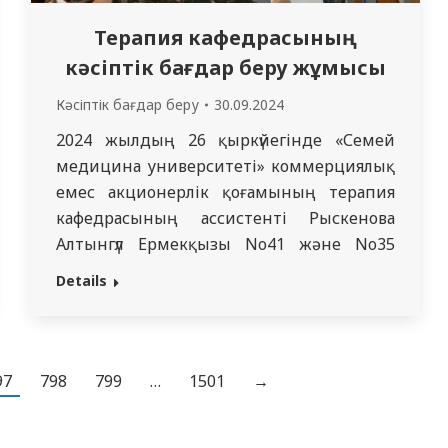
Терапия кафедрасының
кәсіптік бағдар беру жұмысы
Кәсіптік бағдар беру
30.09.2024
2024 жылдың 26 ​​қыркүйегінде «Семей
медицина университеті» коммерциялық
емес акционерлік қоғамының терапия
кафедрасының ассистенті Рыскенова
Алтынгүл Ермекқызы No41 және No35
жалпы білім беретін мектептердің 10-11
Details
сынып оқушыларын шақырған іс-шара
ұйымдастырды. кәсіптік бағдар беру
мақсатында. Оқушыларға медициналық
университеттің құрылу және даму
97
798
799
…
1501
→
тарихы, «МУС» КЕАҚ-ның барлық
қолжетімді білім беру бағдарламалары