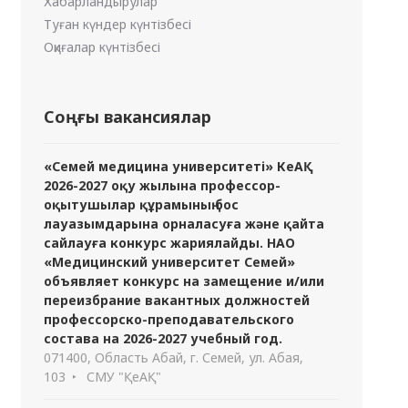
Хабарландырулар
Туған күндер күнтізбесі
Оқиғалар күнтізбесі
Соңғы вакансиялар
«Семей медицина университеті» КеАҚ
2026-2027 оқу жылына профессор-
оқытушылар құрамының бос
лауазымдарына орналасуға және қайта
сайлауға конкурс жариялайды. НАО
«Медицинский университет Семей»
объявляет конкурс на замещение и/или
переизбрание вакантных должностей
профессорско-преподавательского
состава на 2026-2027 учебный год.
071400, Область Абай, г. Семей, ул. Абая,
103
СМУ "ҚеАҚ"