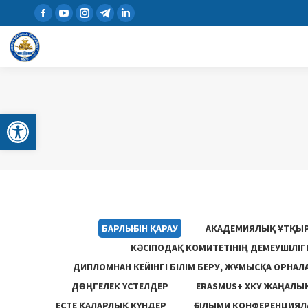
Open toolbar
БАРЛЫҒЫН ҚАРАУ
АКАДЕМИЯЛЫҚ ҰТҚЫ
КӘСІПОДАҚ КОМИТЕТІНІҢ ДЕМЕУШІЛІ
ДИПЛОМНАН КЕЙІНГІ БІЛІМ БЕРУ, ЖҰМЫСҚА ОРНАЛ
ДӨҢГЕЛЕК ҮСТЕЛДЕР
ERASMUS+ ХКҰ ЖАҢАЛЫ
ЕСТЕ ҚАЛАРЛЫҚ КҮНДЕР
ҒЫЛЫМИ КОНФЕРЕНЦИЯЛА