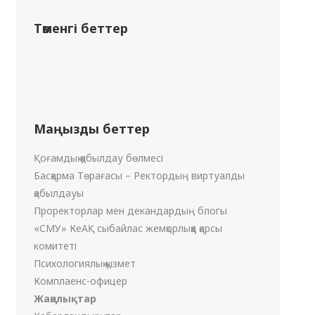
Төменгі беттер
Маңызды беттер
Қоғамдық қабылдау бөлмесі
Басқарма Төрағасы – Ректордың виртуалды
қабылдауы
Проректорлар мен декандардың блогы
«СМУ» КеАҚ сыбайлас жемқорлыққа қарсы
комитеті
Психологиялық қызмет
Комплаенс-офицер
Жаңалықтар