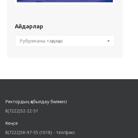
Айдарлар
Ректордың қабылдау бөлмесі
8(7222)52-22-51
Кеңсе
8(7222)56-97-55 (1018) - тел/факс