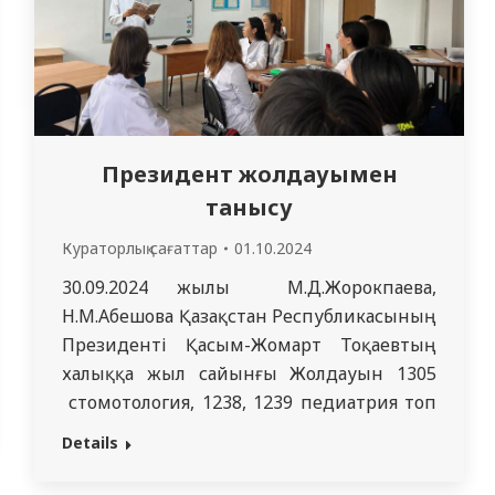
Президент жолдауымен
танысу
Кураторлық сағаттар
01.10.2024
30.09.2024 жылы М.Д.Жорокпаева,
Н.М.Абешова Қазақстан Республикасының
Президенті Қасым-Жомарт Тоқаевтың
халыққа жыл сайынғы Жолдауын 1305
стомотология, 1238, 1239 педиатрия топ
студенттерімен талқылады. Куратор
Details
сағатының мақсаты студенттермен
жолдаудың мақсатын, міндеттерін және