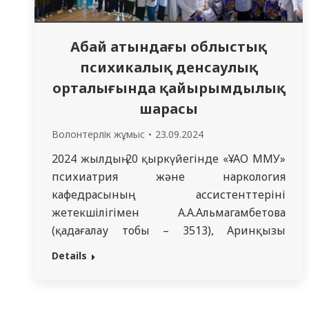
Абай атындағы облыстық
психикалық денсаулық
орталығында қайырымдылық
шарасы
Волонтерлік жұмыс
23.09.2024
2024 жылдың 20 қыркүйегінде «ҰАО ММУ»
психиатрия және наркология
кафедрасының ассистенттерінің
жетекшілігімен А.А.Альмагамбетова
(қадағалау тобы – 3513), Аринқызы
Жұлдыз – неврология, офтальмология
Details
және оториноларология кафедрасының
ассистенті –150. 3,5 курс студенттерімен
«Жақсылық жаса!» қайырымдылық