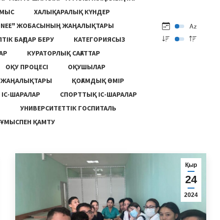
ҰМЫС
ХАЛЫҚАРАЛЫҚ КҮНДЕР
ONEE" ЖОБАСЫНЫҢ ЖАҢАЛЫҚТАРЫ
ПТІК БАҒДАР БЕРУ
КАТЕГОРИЯСЫЗ
АР
КУРАТОРЛЫҚ САҒАТТАР
ОҚУ ПРОЦЕСІ
ОҚУШЫЛАР
Ң ЖАҢАЛЫҚТАРЫ
ҚОҒАМДЫҚ ӨМІР
 ІС-ШАРАЛАР
СПОРТТЫҚ ІС-ШАРАЛАР
Ы
УНИВЕРСИТЕТТІК ГОСПИТАЛЬ
ҰМЫСПЕН ҚАМТУ
Қыр
24
2024