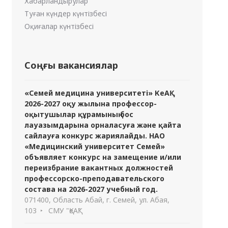
Хабарландырулар
Туған күндер күнтізбесі
Оқиғалар күнтізбесі
Соңғы вакансиялар
«Семей медицина университеті» КеАҚ
2026-2027 оқу жылына профессор-
оқытушылар құрамының бос
лауазымдарына орналасуға және қайта
сайлауға конкурс жариялайды. НАО
«Медицинский университет Семей»
объявляет конкурс на замещение и/или
переизбрание вакантных должностей
профессорско-преподавательского
состава на 2026-2027 учебный год.
071400, Область Абай, г. Семей, ул. Абая,
103
СМУ "ҚеАҚ"