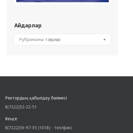
Айдарлар
Ректордың қабылдау бөлмесі
8(7222)52-22-51
Кеңсе
8(7222)56-97-55 (1018) - тел/факс