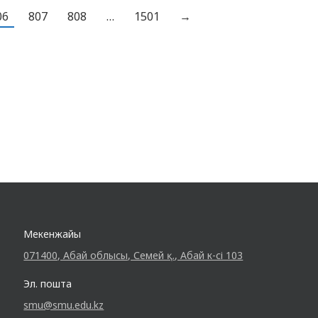
Кезекшілік нәтижелері…
06
807
808
…
1501
→
Мекенжайы
071400, Абай облысы, Семей қ., Абай к-сі 103
Эл. пошта
smu@smu.edu.kz