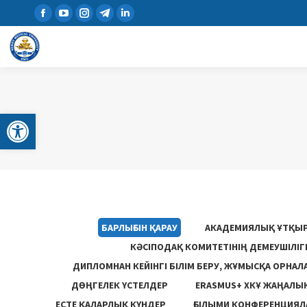
Open toolbar
БАРЛЫҒЫН ҚАРАУ
АКАДЕМИЯЛЫҚ ҰТҚЫ
КӘСІПОДАҚ КОМИТЕТІНІҢ ДЕМЕУШІЛІ
ДИПЛОМНАН КЕЙІНГІ БІЛІМ БЕРУ, ЖҰМЫСҚА ОРНАЛ
ДӨҢГЕЛЕК ҮСТЕЛДЕР
ERASMUS+ ХКҰ ЖАҢАЛЫ
ЕСТЕ ҚАЛАРЛЫҚ КҮНДЕР
ҒЫЛЫМИ КОНФЕРЕНЦИЯЛА