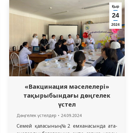
өздері туралы, алдағы оқу жылына
Қыр
жоспарлары туралы айтып берді.
24
Тұрмыстық мәселелер, ағымдағы оқу
2024
үлгерімі және ағымдағы…
«Вакцинация мәселелері»
тақырыбындағы дөңгелек
үстел
Дөңгелек үстелдер
24.09.2024
Семей қаласының №2 емханасында ата-