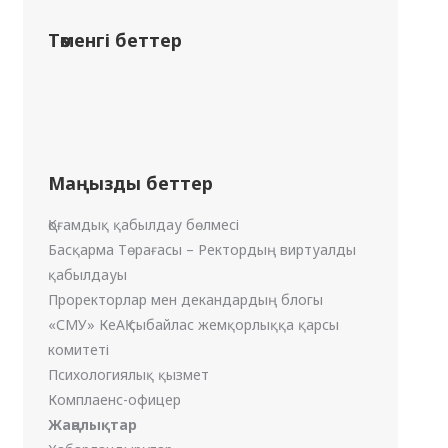
Төменгі беттер
Маңызды беттер
Қоғамдық қабылдау бөлмесі
Басқарма Төрағасы – Ректордың виртуалды
қабылдауы
Проректорлар мен декандардың блогы
«СМУ» КеАҚ сыбайлас жемқорлыққа қарсы
комитеті
Психологиялық қызмет
Комплаенс-офицер
Жаңалықтар