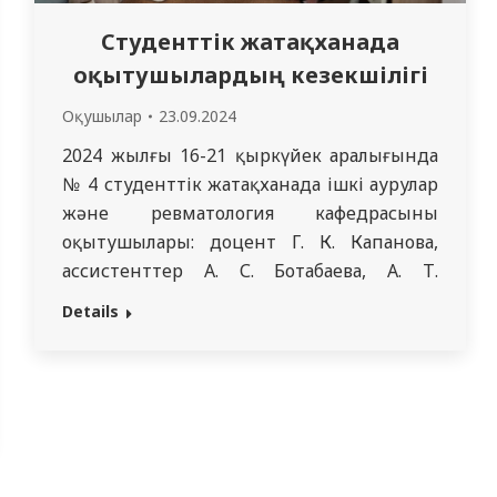
Студенттік жатақханада
оқытушылардың кезекшілігі
Оқушылар
23.09.2024
2024 жылғы 16-21 қыркүйек аралығында
№ 4 студенттік жатақханада ішкі аурулар
және ревматология кафедрасының
оқытушылары: доцент Г. К. Капанова,
ассистенттер А. С. Ботабаева, А. Т.
Шаханова, г. К. Калимолдина, Ю. В.
Details
Петрованың жоспарлы кезекшілігі өтті.
Оқытушылар тұрмыстық үй-жайлардың
жай-күйіне тексеру жүргізді, студенттер
бөлмелерінің жай-күйіне назар аударды
және олармен тұру жағдайларына
байланысты мәселелерді талқылады.