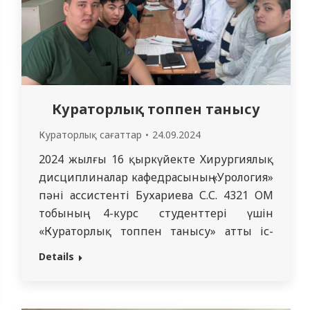
Кураторлық топпен танысу
Кураторлық сағаттар
24.09.2024
2024 жылғы 16 қыркүйекте Хирургиялық
дисциплиналар кафедрасының «Урология»
пәні ассистенті Бухариева С.С. 4321 ОМ
тобының 4-курс студенттері үшін
«Кураторлық топпен танысу» атты іс-
шара өткізді. Топта 11 студент оқиды,
Details
топтың старостасы – Мерей
Кабылмажитов. Студенттердің басым
бөлігі басқа қалалардан. Студенттер