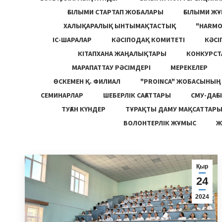
ҒЫЛЫМИ СТАРТАП ЖОБАЛАРЫ
ҒЫЛЫМИ Ж
ХАЛЫҚАРАЛЫҚ ЫНТЫМАҚТАСТЫҚ
"HARM
ІС-ШАРАЛАР
КӘСІПОДАҚ КОМИТЕТІ
КӘСІ
КІТАПХАНА ЖАҢАЛЫҚТАРЫ
КОНКУРСТ
МАРАПАТТАУ РӘСІМДЕРІ
МЕРЕКЕЛЕР
ӨСКЕМЕН Қ. ФИЛИАЛ
"PROINCA" ЖОБАСЫНЫ
СЕМИНАРЛАР
ШЕБЕРЛІК САҒАТТАРЫ
СМУ-ДАҒЫ
ТУҒАН КҮНДЕР
ТҰРАҚТЫ ДАМУ МАҚСАТТАР
ВОЛОНТЕРЛІК ЖҰМЫС
Ж
Қыр
24
2024