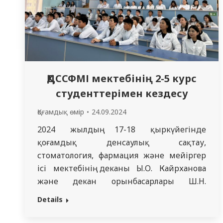
ҚДССФМІ мектебінің 2-5 курс
студенттерімен кездесу
Қоғамдық өмір
24.09.2024
2024 жылдың 17-18 қыркүйегінде
қоғамдық денсаулық сақтау,
стоматология, фармация және мейіргер
ісі мектебінің деканы Ы.О. Кайрханова
және декан орынбасарлары Ш.Н.
Темиршенова және Г.А.Жумаева, әдіскер
Details
Д.А. Муратбекованың қатысуымен
«Қоғамдық денсаулық», «Стоматология»,