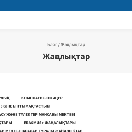
Блог
/
Жаңалықтар
Жаңалықтар
РЛЫҚ
КОМПЛАЕНС-ОФИЦЕР
ГІ ЖӘНЕ ЫНТЫМАҚТАСТЫҒЫ
АСУ ЖƏНЕ ТҮЛЕКТЕР МАНСАБЫ МЕКТЕБІ
ҚТАРЫ
ERASMUS+ ЖАҢАЛЫҚТАРЫ
Р МЕН ІС-ШАРАЛАР ТУРАЛЫ ЖАҢАЛЫҚТАР